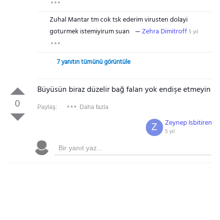
Zuhal Mantar tm cok tsk ederim virusten dolayi
goturmek istemiyirum suan
Zehra Dimitroff
5 yıl
7 yanıtın tümünü görüntüle
Büyüsün biraz düzelir bağ falan yok endişe etmeyin
0
Paylaş:
Daha fazla
Zeynep Isbitiren
Z
5 yıl