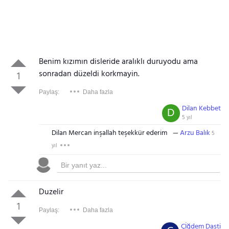
Benim kızımın disleride aralıklı duruyodu ama
sonradan düzeldi korkmayin.
1
Paylaş:
Daha fazla
Dilan Kebbet
D
5 yıl
Dilan Mercan inşallah teşekkür ederim
Arzu Balık
5
yıl
Duzelir
1
Paylaş:
Daha fazla
Çİğdem Dasti