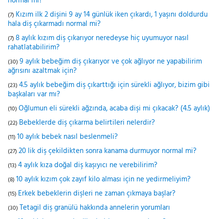
normal mi?
Kızım ilk 2 dişini 9 ay 14 günlük iken çıkardı, 1 yaşını doldurdu
(7)
hala diş çıkarmadı normal mi?
8 aylık kızım diş çıkarıyor neredeyse hiç uyumuyor nasıl
(7)
rahatlatabilirim?
9 aylık bebeğim diş çıkarıyor ve çok ağlıyor ne yapabilirim
(30)
ağrısını azaltmak için?
4.5 aylık bebeğim diş çıkarttığı için sürekli ağlıyor, bizim gibi
(23)
başkaları var mı?
Oğlumun eli sürekli ağzında, acaba dişi mi çıkacak? (4.5 aylık)
(10)
Bebeklerde diş çıkarma belirtileri nelerdir?
(22)
10 aylık bebek nasıl beslenmeli?
(11)
20 lik diş çekildikten sonra kanama durmuyor normal mi?
(27)
4 aylık kıza doğal diş kaşıyıcı ne verebilirim?
(13)
10 aylık kızım çok zayıf kilo alması için ne yedirmeliyim?
(8)
Erkek bebeklerin dişleri ne zaman çıkmaya başlar?
(15)
Tetagil diş granülü hakkında annelerin yorumları
(30)