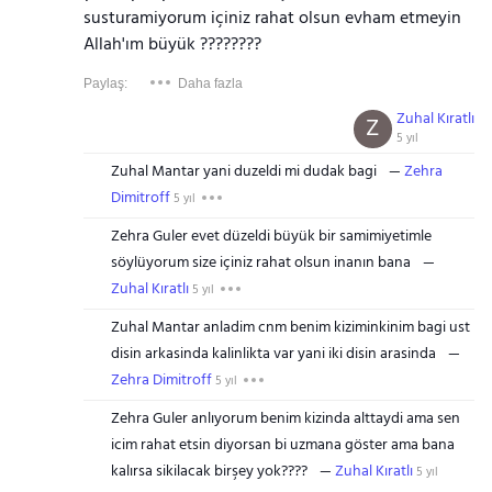
susturamiyorum içiniz rahat olsun evham etmeyin
Allah'ım büyük ????????
Paylaş:
Daha fazla
Zuhal Kıratlı
Z
5 yıl
Zuhal Mantar yani duzeldi mi dudak bagi
Zehra
Dimitroff
5 yıl
Zehra Guler evet düzeldi büyük bir samimiyetimle
söylüyorum size içiniz rahat olsun inanın bana
Zuhal Kıratlı
5 yıl
Zuhal Mantar anladim cnm benim kiziminkinim bagi ust
disin arkasinda kalinlikta var yani iki disin arasinda
Zehra Dimitroff
5 yıl
Zehra Guler anlıyorum benim kizinda alttaydi ama sen
icim rahat etsin diyorsan bi uzmana göster ama bana
kalırsa sikilacak birşey yok????
Zuhal Kıratlı
5 yıl