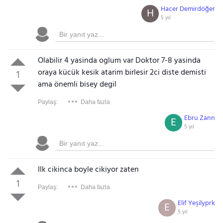
Hacer Demirdöğer
H
5 yıl
Olabilir 4 yasinda oglum var Doktor 7-8 yasinda
oraya kücük kesik atarim birlesir 2ci diste demisti
1
ama önemli bisey degil
Paylaş:
Daha fazla
Ebru Zann
E
5 yıl
Ilk cikinca boyle cikiyor zaten
1
Paylaş:
Daha fazla
Elif Yeşilyprk
E
5 yıl