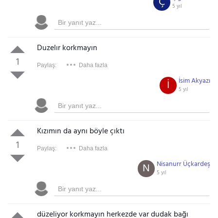
Ç
5 yıl
Duzelır korkmayın
1
Paylaş:
Daha fazla
İsim Akyazı
İ
5 yıl
Kızımın da aynı böyle çıktı
1
Paylaş:
Daha fazla
Nisanurr Üçkardeş
N
5 yıl
düzeliyor korkmayın herkezde var dudak bağı