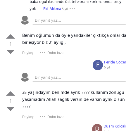
baba ogul ıkısınınde üst tefe oranı korkma onda bısıy
yok
Elif Alıkma
5 yıl
Benim oğlumun da öyle yandakiler çıktıkça onlar da
birleşiyor biz 21 aylığı,
1
Paylaş:
Daha fazla
Feride Göçer
F
5 yıl
35 yaşındayım benimde ayrık ???? kullanım zorluğu
yaşamadım Allah sağlık versin de varsın ayrık olsun
1
????
Paylaş:
Daha fazla
Duam Kolcak
D