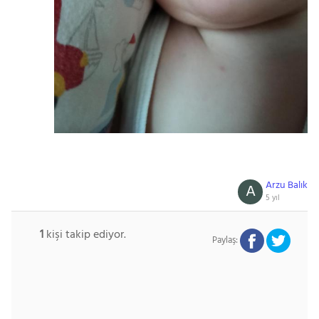
Arzu Balık
A
5 yıl
1
kişi takip ediyor.
Paylaş: