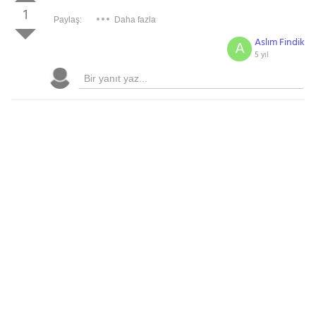
1
Paylaş:
Daha fazla
Aslım Findik
A
5 yıl