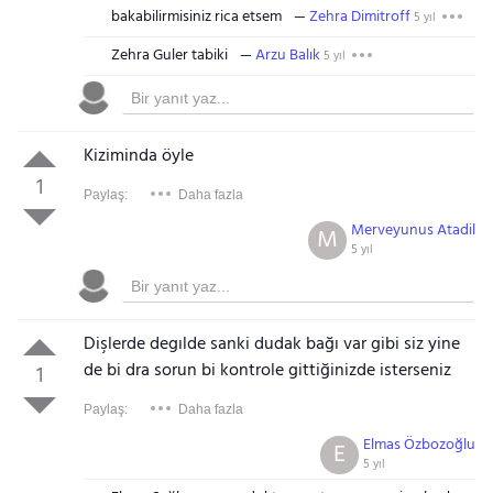
bakabilirmisiniz rica etsem
Zehra Dimitroff
5 yıl
Zehra Guler tabiki
Arzu Balık
5 yıl
Kiziminda öyle
1
Paylaş:
Daha fazla
Merveyunus Atadil
M
5 yıl
Dişlerde degılde sanki dudak bağı var gibi siz yine
de bi dra sorun bi kontrole gittiğinizde isterseniz
1
Paylaş:
Daha fazla
Elmas Özbozoğlu
E
5 yıl