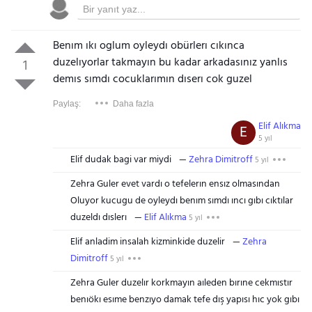
Benım ıkı oglum oyleydı obürlerı cıkınca
duzelıyorlar takmayın bu kadar arkadasınız yanlıs
1
demıs sımdı cocuklarımın dıserı cok guzel
Paylaş:
Daha fazla
Elif Alıkma
E
5 yıl
Elif dudak bagi var miydi
Zehra Dimitroff
5 yıl
Zehra Guler evet vardı o tefelerın ensız olmasından
Oluyor kucugu de oyleydı benım sımdı ıncı gıbı cıktılar
duzeldı dıslerı
Elif Alıkma
5 yıl
Elif anladim insalah kizminkide duzelir
Zehra
Dimitroff
5 yıl
Zehra Guler duzelır korkmayın aıleden bırıne cekmıstır
benıökı esıme benzıyo damak tefe dış yapısı hıc yok gıbı