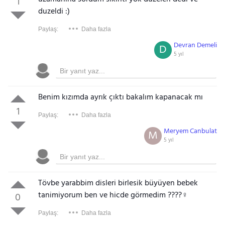
1
duzeldi :)
Paylaş:
Daha fazla
Devran Demeli
D
5 yıl
Benim kızımda ayrık çıktı bakalım kapanacak mı
1
Paylaş:
Daha fazla
Meryem Canbulat
M
5 yıl
Tövbe yarabbim disleri birlesik büy
üye
n bebek
tanimiyorum ben ve hicde görmedim ????‍♀️
0
Paylaş:
Daha fazla