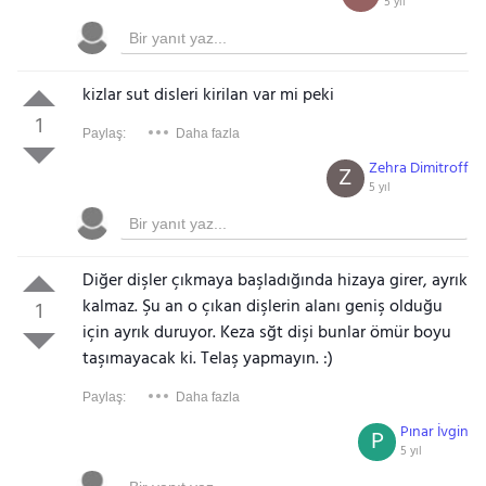
5 yıl
kizlar sut disleri kirilan var mi peki
1
Paylaş:
Daha fazla
Zehra Dimitroff
Z
5 yıl
Diğer dişler çıkmaya başladığında hizaya girer, ayrık
kalmaz. Şu an o çıkan dişlerin alanı geniş olduğu
1
için ayrık duruyor. Keza sğt dişi bunlar ömür boyu
taşımayacak ki. Telaş yapmayın. :)
Paylaş:
Daha fazla
Pınar İvgin
P
5 yıl