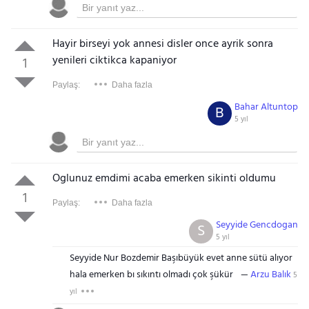
Hayir birseyi yok annesi disler once ayrik sonra
yenileri ciktikca kapaniyor
1
Paylaş:
Daha fazla
Bahar Altuntop
B
5 yıl
Oglunuz emdimi acaba emerken sikinti oldumu
1
Paylaş:
Daha fazla
Seyyide Gencdogan
S
5 yıl
Seyyide Nur Bozdemir Başıbüyük evet anne sütü alıyor
hala emerken bı sıkıntı olmadı çok şükür
Arzu Balık
5
yıl