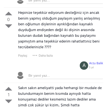
Hepinize teşekkür ediyorum desteğiniz için ancak
benim yapmış olduğum paylaşım yanlış anlaşılmış
0
ben oğlumun dişlerinin ayrıklığından kaynaklı
duyduğum endişeden değil iki dişinin arasında
bulunan dudak bağından kaynaklı bu paylaşımı
yapmıştım ama teşekkür ederim rahatlattıniz beni
tecrübelerinizle ????
Paylaş:
Daha fazla
Arzu Balık
A
5 yıl
Sakın sakın ameliyatti yada herhangi bir mudale de
bulundurmayin benim kısımda aynıydı hatta
1
konuşamaz dediler kesmemiz lazım dediler ama
şimdi çok şükür iyi kizim.. Şimdi hatta