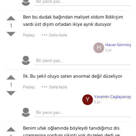
Ben bu dudak bağından maliyet oldum 8dikişim
vardı üst dişim ortadan ikiye ayrık duruyor
1
Paylaş:
Daha fazla
Hacer Görmüş
H
5 yıl
İlk. Bu şekil oluyo zaten anormal değil düzeliyor
1
Paylaş:
Daha fazla
Yasemin Caglayanay
Y
5 yıl
Benim ufak oğlanında böyleydi tanıdığımız dis
uzamanina sordum sikinti yok duzeleri dedi ve