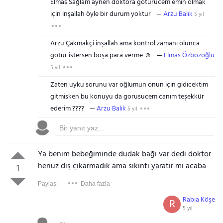
Elmas Sağlam aynen doktora goturucem emin olmak
için inşallah öyle bir durum yoktur
Arzu Balık
5 yıl
Arzu Çakmakçi inşallah ama kontrol zamanı olunca
götür istersen boşa para verme ☺️
Elmas Özbozoğlu
5 yıl
Zaten uyku sorunu var oğlumun onun için gidicektim
gitmisken bu konuyu da gorusucem canım teşekkür
ederim ????
Arzu Balık
5 yıl
Ya benim bebeğiminde dudak bağı var dedi doktor
henüz diş çıkarmadık ama sıkıntı yaratır mı acaba
1
Paylaş:
Daha fazla
Rabia Köşe
R
5 yıl