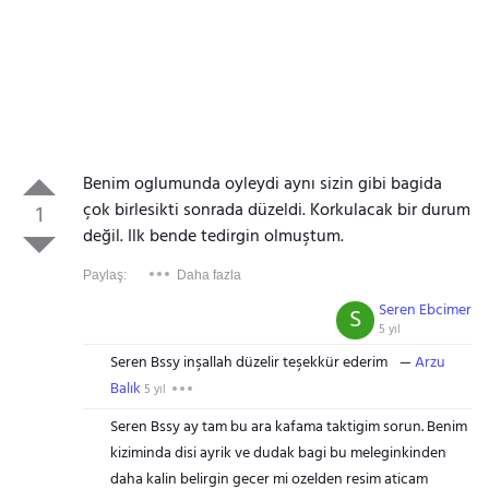
Benim oglumunda oyleydi aynı sizin gibi bagida
çok birlesikti sonrada düzeldi. Korkulacak bir durum
1
değil. Ilk bende tedirgin olmuştum.
Paylaş:
Daha fazla
Seren Ebcimer
S
5 yıl
Seren Bssy inşallah düzelir teşekkür ederim
Arzu
Balık
5 yıl
Seren Bssy ay tam bu ara kafama taktigim sorun. Benim
kiziminda disi ayrik ve dudak bagi bu meleginkinden
daha kalin belirgin gecer mi ozelden resim aticam