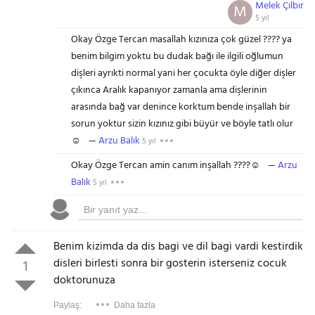
Melek Çılbır
M
5 yıl
Okay Özge Tercan masallah kızınıza çok güzel ???? ya
benim bilgim yoktu bu dudak bağı ile ilgili oğlumun
dişleri ayrıkti normal yani her çocukta öyle diğer dişler
çıkınca Aralık kapanıyor zamanla ama dişlerinin
arasında bağ var denince korktum bende inşallah bir
sorun yoktur sizin kızınız gibi büyür ve böyle tatlı olur
☺️
Arzu Balık
5 yıl
Okay Özge Tercan amin canım inşallah ????☺️
Arzu
Balık
5 yıl
Benim kizimda da dis bagi ve dil bagi vardi kestirdik
disleri birlesti sonra bir gosterin isterseniz cocuk
1
doktorunuza
Paylaş:
Daha fazla