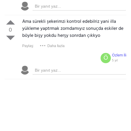
Ama sürekli şekerimzi kontrol edebilriz yani illa
yükleme yaptrmak zorndamıyız sonuçda eskiler de
0
böyle bişy yokdu herşy sonrdan çıkkyo
Paylaş:
Daha fazla
Özlem İli
Ö
5 yıl