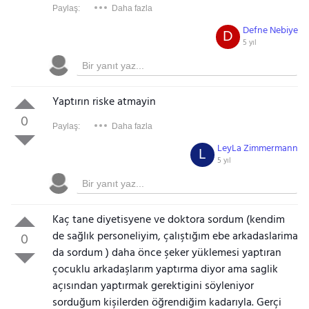
Paylaş:
Daha fazla
Defne Nebiye
D
5 yıl
Yaptırın riske atmayin
0
Paylaş:
Daha fazla
LeyLa Zimmermann
L
5 yıl
Kaç tane diyetisyene ve doktora sordum (kendim
de sağlık personeliyim, çalıştığım ebe arkadaslarima
0
da sordum ) daha önce şeker yüklemesi yaptıran
çocuklu arkadaşlarım yaptırma diyor ama saglik
açısından yaptırmak gerektigini söyleniyor
sorduğum kişilerden öğrendiğim kadarıyla. Gerçi