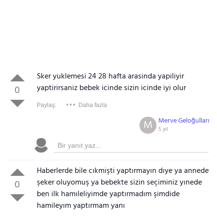
Sker yuklemesi 24 28 hafta arasinda yapiliyir
yaptirirsaniz bebek icinde sizin icinde iyi olur
0
Paylaş:
Daha fazla
Merve Geloğulları
M
5 yıl
Haberlerde bile cıkmişti yaptırmayın dıye ya annede
şeker oluyomuş ya bebekte sizin seçiminiz yınede
0
ben ilk hamıleliyimde yaptırmadım şimdide
hamileyım yaptırmam yanı