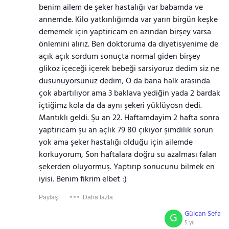
benim ailem de şeker hastalığı var babamda ve
annemde. Kilo yatkınlığımda var yarın birgün keşke
dememek için yaptiricam en azından birşey varsa
önlemini alırız. Ben doktoruma da diyetisyenime de
açık açık sordum sonuçta normal giden birşey
glikoz içeceği içerek bebeği sarsiyoruz dedim siz ne
dusunuyorsunuz dedim, O da bana halk arasında
çok abartılıyor ama 3 baklava yediğin yada 2 bardak
içtiğimz kola da da aynı şekeri yüklüyosn dedi.
Mantıklı geldi. Şu an 22. Haftamdayim 2 hafta sonra
yaptiricam şu an açlık 79 80 çıkıyor şimdilik sorun
yok ama şeker hastalığı olduğu için ailemde
korkuyorum, Son haftalara doğru su azalması falan
şekerden oluyormuş. Yaptırıp sonucunu bilmek en
iyisi. Benim fikrim elbet :)
Paylaş:
Daha fazla
Gülcan Sefa
G
5 yıl