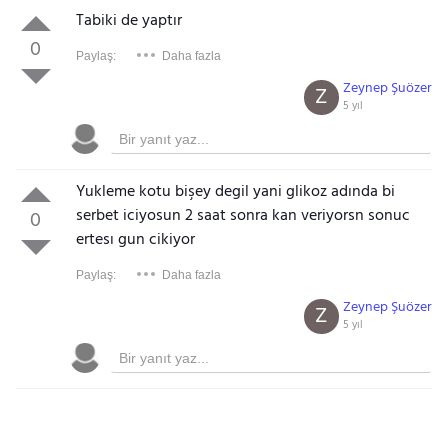
Tabiki de yaptır
0
Paylaş:
Daha fazla
Zeynep Şuözer
Z
5 yıl
Yukleme kotu bişey degil yani glikoz adında bi
serbet iciyosun 2 saat sonra kan veriyorsn sonuc
0
e
rte
sı gun cikiyor
Paylaş:
Daha fazla
Zeynep Şuözer
Z
5 yıl