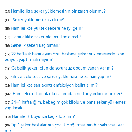
Hamilelikte şeker yüklemesinin bir zararı olur mu?
(27)
Şeker yüklemesi zararlı mı?
(133)
Hamilelikte yüksek şekere ne iyi gelir?
(15)
Hamilelikte şeker ölçümü kaç olmalı?
(38)
Gebelik şekeri kaç olmalı?
(16)
22 haftalık hamileyim özel hastane şeker yüklemesinde ısrar
(23)
ediyor, yaptırmalı mıyım?
Gebelik şekeri olup da sorunsuz doğum yapan var mı?
(48)
İkili ve üçlü test ve şeker yüklemesi ne zaman yapılır?
(7)
Hamilelikte sarı akıntı enfeksiyon belirtisi mi?
(21)
Hamilelikte kadınlar kocalarından ne tür yardımlar bekler?
(142)
34+4 haftalığım, bebeğim çok kilolu ve bana şeker yüklemesi
(39)
yapılacak
Hamilelik boyunca kaç kilo alınır?
(118)
Tip 1 şeker hastalarının çocuk doğurmasının bir sakıncası var
(18)
mı?