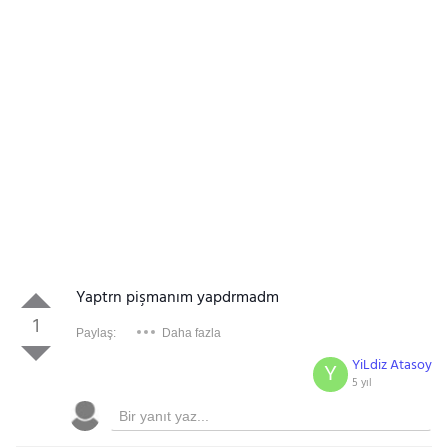
Yaptrn pişmanım yapdrmadm
1
Paylaş:
Daha fazla
YiLdiz Atasoy
Y
5 yıl