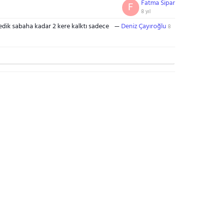
Fatma Sipar
F
8 yıl
ledik sabaha kadar 2 kere kalktı sadece
Deniz Çayıroğlu
8