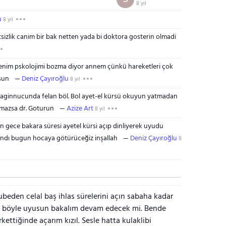
8 yıl
u
8 yıl
sizlik canim bir bak netten yada bi doktora gosterin olmadi
nim pskolojimi bozma diyor annem çünkü hareketleri çok
sun
Deniz Çayıroğlu
8 yıl
aginnucunda felan böl. Bol ayet-el kürsü okuyun yatmadan
lmazsa dr. Goturun
Azize Art
8 yıl
 gece bakara süresi ayetel kürsi açıp dinliyerek uyudu
andı bugun hocaya götürüceğiz inşallah
Deniz Çayıroğlu
8
eden celal baş ihlas sürelerini açın sabaha kadar
ce böyle uyusun bakalım devam edecek mi. Bende
ettiğinde açarım kızıl. Sesle hatta kulaklibi