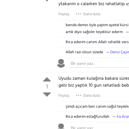
ytakarım o calarken biz rahatlatip
Paylaş:
Daha fazla
bende demin öyle yaptm ayetel kür
artık diyo sağolın teşekkür ederm
Rica ederim canım. Allah rahatlık ver
Allah razı olsun sizede
Deniz Çayı
Uyudu zaman kulağına bakara süresin
gelir biz yaptık 10 gun rahatladı be
1
Paylaş:
Daha fazla
şimdi açıcam ben canım sağol teşek
Rica ederim estağfurullah
İra Ara