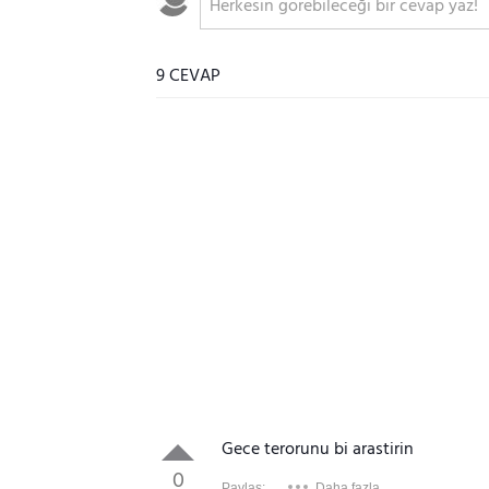
9 CEVAP
Gece terorunu bi arastirin
0
Paylaş:
Daha fazla