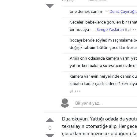
one demek canım
Deniz Çayıroğl
Geceleri bebeklerde gorulen bir rahat
bir hocaya
Simge Yaşkiran
8 yıl
hocayı bende söyledim saçmalama be
değişik rabbim bütün çocukları koru
Amin cnn odasında kamera varmi yat
yatirirfken bakara suresi acın evde o
kamera var evin heryerinde canım dün
sabaha kadar çaldı sadece 2 kere uy
yıl
Dua okuyun. Yattığı odada da youtub
tekrarlayın otomatiğe alıp. Her ge
0
çocuklarımın huzursuz olduğunu fark