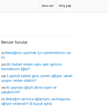
Soru sor
Giriş yap
Benzer Sorular
Bebeğinizi uyutmak için yöntemleriniz var
(9)
mı
Bir bebek neden uyku saati gelince
(20)
durmaksızın ağlar?
5 günlük bebek gece sürekli ağlıyor, sabah
(46)
uyuyor. neden olabilir?
İki yaşında oğlum altına işiyor ne
(14)
yapabilirim?
Bebeğim sarılınca ağlamıyor, sarılmayınca
(17)
ağlıyor nedendir? (6 buçuk aylık)