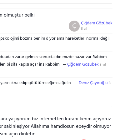
an olmuştur belki
Çiğdem Gözübek
Ç
8 yıl
kolojimi bozma benim diyor ama hareketleri normal değil
 duadan zarar gelmez sonuçta dinimizde nazar var Rabbim
n bi sifa kapısı açar ins Rabbim
Çiğdem Gözübek
8 yıl
 yarın ikna edip götütüreceğim sağolın
Deniz Çayıroğlu
8
ara yaşıyorum biz internetten kuranı kerim açıyoruz
or sakinleşiyor Allahıma hamdlosun epeydir olmuyor
sını açın dinletin