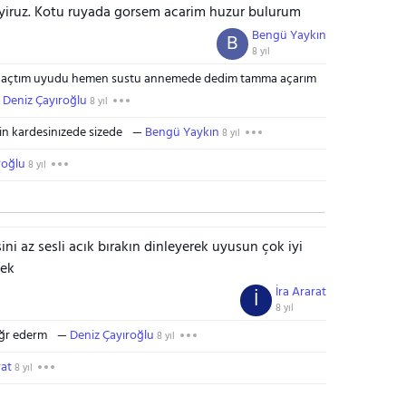
 uyiruz. Kotu ruyada gorsem acarim huzur bulurum
Bengü Yaykın
B
8 yıl
si açtım uyudu hemen sustu annemede dedim tamma açarım
Deniz Çayıroğlu
8 yıl
sin kardesinızede sizede
Bengü Yaykın
8 yıl
roğlu
8 yıl
i az sesli acık bırakın dinleyerek uyusun çok iyi
bek
İra Ararat
İ
8 yıl
kğr ederm
Deniz Çayıroğlu
8 yıl
rat
8 yıl