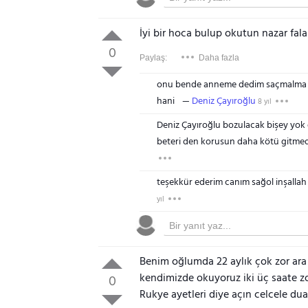
İyi bir hoca bulup okutun nazar fal
0
Paylaş:
Daha fazla
onu bende anneme dedim saçmalma ps
hani
Deniz Çayıroğlu
8 yıl
Deniz Çayıroğlu bozulacak bişey yok
beteri den korusun daha kötü gitmede
teşekkür ederim canım sağol inşallah
yıl
Benim oğlumda 22 aylık çok zor ara 
kendimizde okuyoruz iki üç saate z
0
Rukye ayetleri diye açın celcele dua