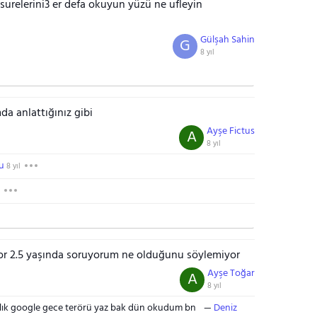
 surelerini3 er defa okuyun yüzü ne ufleyin
Gülşah Sahin
G
8 yıl
a anlattığınız gibi
Ayşe Fictus
A
8 yıl
u
8 yıl
yor 2.5 yaşında soruyorum ne olduğunu söylemiyor
Ayşe Toğar
A
8 yıl
alık google gece terörü yaz bak dün okudum bn
Deniz