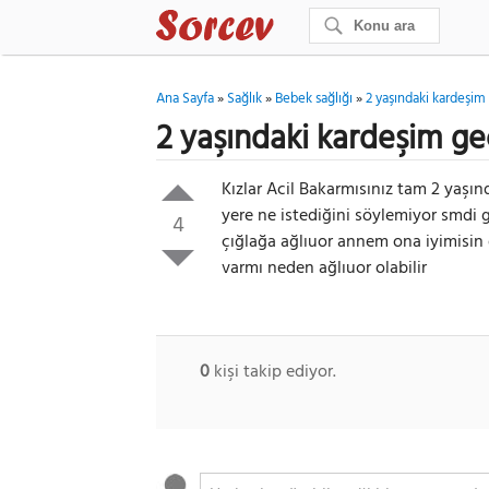
Ana Sayfa
»
Sağlık
»
Bebek sağlığı
»
2 yaşındaki kardeşim 
2 yaşındaki kardeşim gec
Kızlar Acil Bakarmısınız tam 2 yaşın
yere ne istediğini söylemiyor smdi g
4
çığlağa ağlıuor annem ona iyimisin 
varmı neden ağlıuor olabilir
0
kişi takip ediyor.