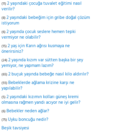
2 yaşındaki çocuğa tuvalet eğitimi nasıl
(11)
verilir?
2 yaşındaki bebeğim için gribe doğal çözüm
(8)
istiyorum
2 yaşında çocuk seslere hemen tepki
(6)
vermiyor ne olabilir?
2 yaş için Karın ağrısı kusmaya ne
(15)
önerirsiniz?
2 yaşında kızım var sütten başka bir şey
(24)
yemiyor, ne yapmam lazım?
2 buçuk yaşında bebeğe nasıl kilo aldırılır?
(65)
Bebeklerde ağlama krizine karşı ne
(55)
yapılabilir?
2 yaşındaki kızımın kolları güneş kremi
(5)
olmasına rağmen yandı acıyor ne iyi gelir?
Bebekler neden ağlar?
(6)
Uyku boncuğu nedir?
(75)
Beşik tavsiyesi