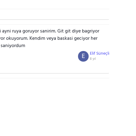
 ayni ruya goruyor sanirim. Git git diye bagriyor
uyor okuyorum. Kendim veya baskasi geciyor her
 saniyordum
Elif Süneçli
E
8 yıl