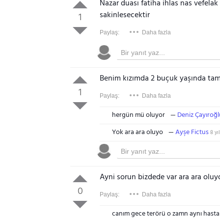
Nazar duası fatiha ihlas nas vefelak
sakinlesecektir
1
Paylaş:
Daha fazla
Benim kızımda 2 buçuk yaşında tamd
1
Paylaş:
Daha fazla
hergün mü oluyor
Deniz Çayıroğl
Yok ara ara oluyo
Ayşe Fictus
8 yıl
Ayni sorun bizdede var ara ara olu
0
Paylaş:
Daha fazla
canım gece terörü o zamn aynı hast