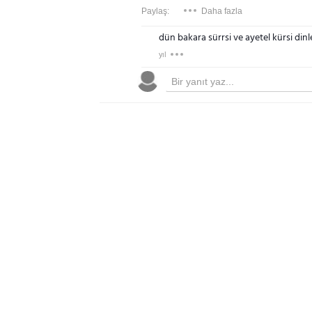
Paylaş:
Daha fazla
dün bakara sürrsi ve ayetel kürsi din
yıl