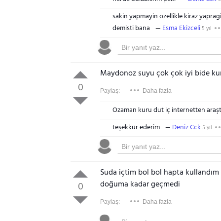
sakin yapmayin ozellikle kiraz yapra
demisti bana
Esma Ekizceli
5 yıl
Maydonoz suyu çok çok iyi bide kur
0
Paylaş:
Daha fazla
Ozaman kuru dut iç internetten araştı
teşekkür ederim
Deniz Cck
5 yıl
Suda içtim bol bol hapta kullandım
doğuma kadar geçmedi
0
Paylaş:
Daha fazla