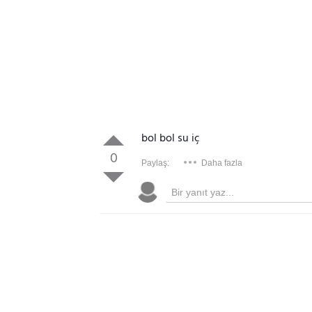
bol bol su iç
0
Paylaş:
Daha fazla