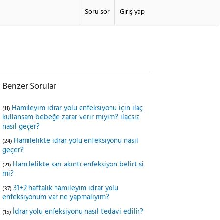
Soru sor
Giriş yap
Benzer Sorular
Hamileyim idrar yolu enfeksiyonu için ilaç
(11)
kullansam bebeğe zarar verir miyim? ilaçsız
nasıl geçer?
Hamilelikte idrar yolu enfeksiyonu nasıl
(24)
geçer?
Hamilelikte sarı akıntı enfeksiyon belirtisi
(21)
mi?
31+2 haftalık hamileyim idrar yolu
(37)
enfeksiyonum var ne yapmalıyım?
İdrar yolu enfeksiyonu nasıl tedavi edilir?
(15)