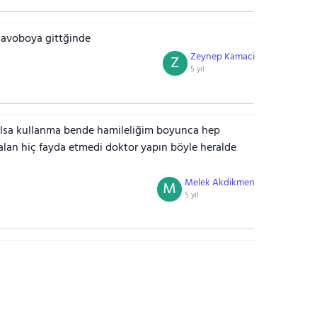
 lavoboya gittğinde
Zeynep Kamaci
Z
5 yıl
olsa kullanma bende hamileliğim boyunca hep
falan hiç fayda etmedi doktor yapın böyle heralde
Melek Akdikmen
M
5 yıl