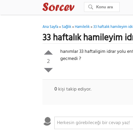
Ana Sayfa
»
Sağlık
»
Hamilelik
»
33 haftalık hamileyim idr
33 haftalık hamileyim id
hanımlar 33 haftaligim idrar yolu en
gecmedi ?
2
0
kişi takip ediyor.