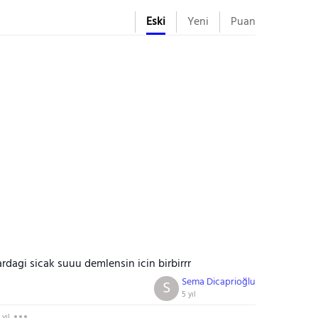
Eski
Yeni
Puan
ardagi sicak suuu demlensin icin birbirrr
Sema Dicaprioğlu
S
5 yıl
 yıl