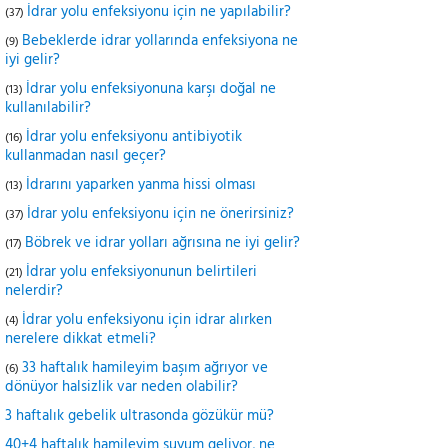
İdrar yolu enfeksiyonu için ne yapılabilir?
(37)
Bebeklerde idrar yollarında enfeksiyona ne
(9)
iyi gelir?
İdrar yolu enfeksiyonuna karşı doğal ne
(13)
kullanılabilir?
İdrar yolu enfeksiyonu antibiyotik
(16)
kullanmadan nasıl geçer?
İdrarını yaparken yanma hissi olması
(13)
İdrar yolu enfeksiyonu için ne önerirsiniz?
(37)
Böbrek ve idrar yolları ağrısına ne iyi gelir?
(17)
İdrar yolu enfeksiyonunun belirtileri
(21)
nelerdir?
İdrar yolu enfeksiyonu için idrar alırken
(4)
nerelere dikkat etmeli?
33 haftalık hamileyim başım ağrıyor ve
(6)
dönüyor halsizlik var neden olabilir?
3 haftalık gebelik ultrasonda gözükür mü?
40+4 haftalık hamileyim suyum geliyor, ne