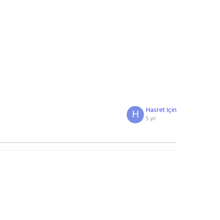
Hasret Için
H
5 yıl