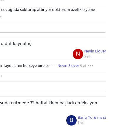
gi cocuguda sokturup attiriyor doktorum ozellikle yeme
u dut kaynat iç
Nevin Elover
N
5 yıl
r faydalarını herşeye bire bir
Nevin Elover
5 yıl
 suda eritmede 32 haftalıkken başladı enfeksiyon
Banu Yorulmazz
B
5 yıl