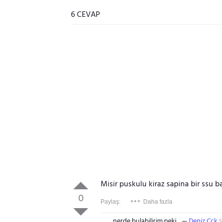
6 CEVAP
Misir puskulu kiraz sapina bir ssu b
0
Paylaş:
Daha fazla
nerde bulabilirim peki
Deniz Cck
5