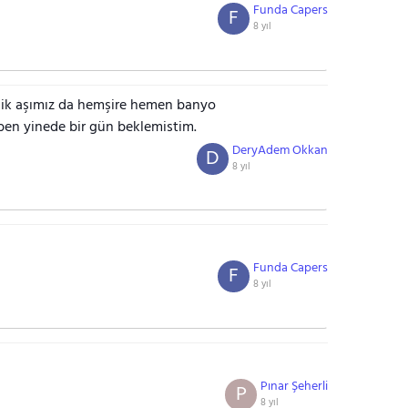
Funda Capers
F
8 yıl
lik aşımız da hemşire hemen banyo
ben yinede bir gün beklemistim.
DeryAdem Okkan
D
8 yıl
Funda Capers
F
8 yıl
Pınar Şeherli
P
8 yıl