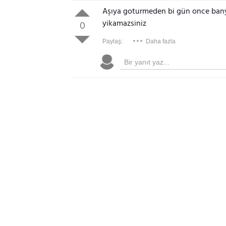
Aşıya goturmeden bi gün once bany
yikamazsiniz
0
Paylaş:
Daha fazla