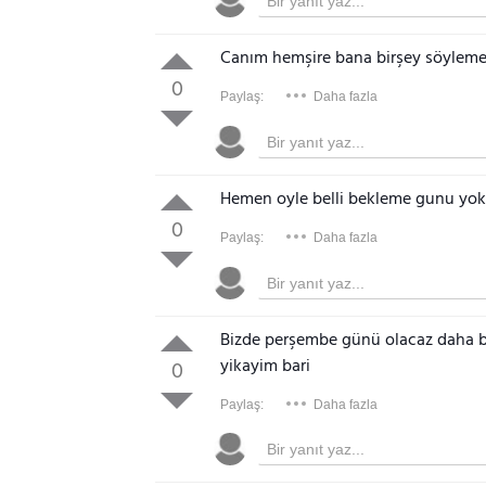
Canım hemşire bana birşey söylem
0
Paylaş:
Daha fazla
Hemen oyle belli bekleme gunu yok
0
Paylaş:
Daha fazla
Bizde perşembe günü olacaz daha b
yikayim bari
0
Paylaş:
Daha fazla