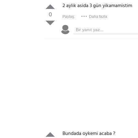
2 aylik asida 3 gün yikamamistim
0
Paylaş:
Daha fazla
Bundada oykemi acaba ?