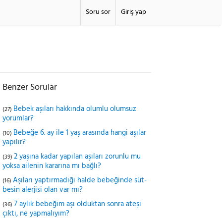
Soru sor
Giriş yap
Benzer Sorular
Bebek aşıları hakkında olumlu olumsuz
(27)
yorumlar?
Bebeğe 6. ay ile 1 yaş arasında hangi aşılar
(10)
yapılır?
2 yaşına kadar yapılan aşıları zorunlu mu
(39)
yoksa ailenin kararına mı bağlı?
Aşıları yaptırmadığı halde bebeğinde süt-
(16)
besin alerjisi olan var mı?
7 aylık bebeğim aşı olduktan sonra ateşi
(36)
çıktı, ne yapmalıyım?