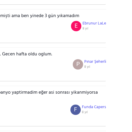
emişti ama ben yinede 3 gün yıkamadım
Ebrunur LaLe
E
8 yıl
. Gecen hafta oldu oglum.
Pınar Şeherli
P
8 yıl
anyo yaptirmadim eğer asi sonrası yikanmiyorsa
Funda Capers
F
8 yıl