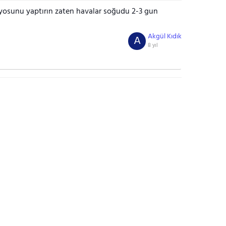
osunu yaptırın zaten havalar soğudu 2-3 gun
Akgül Kıdık
A
8 yıl