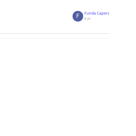
Funda Capers
F
8 yıl