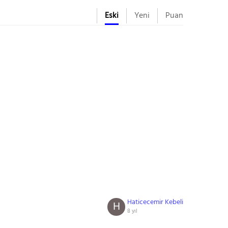
Eski
Yeni
Puan
Haticecemir Kebeli
H
8 yıl