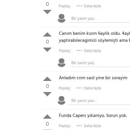
0
Paylaş:
Daha fazla
Canım benim kızım 6aylik oldu. 4ay
yaptirabilecegimizi söylemişti ama 
0
Paylaş:
Daha fazla
Anladım cnm saol yine bir sorayim
0
Paylaş:
Daha fazla
Funda Capers yikaniyo. Sorun yok.
0
Paylaş:
Daha fazla