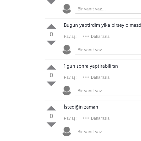
Bugun yaptirdim yika birsey olmaz
0
Paylaş:
Daha fazla
1 gun sonra yaptirabilirsn
0
Paylaş:
Daha fazla
İstediğin zaman
0
Paylaş:
Daha fazla