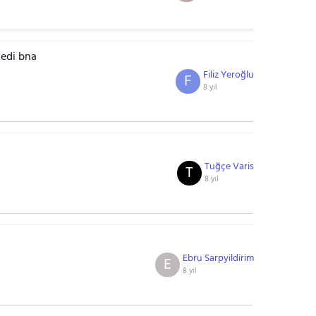
dedi bna
Filiz Yeroğlu
F
8 yıl
Tuğçe Varis
T
8 yıl
Ebru Sarpyildirim
E
8 yıl