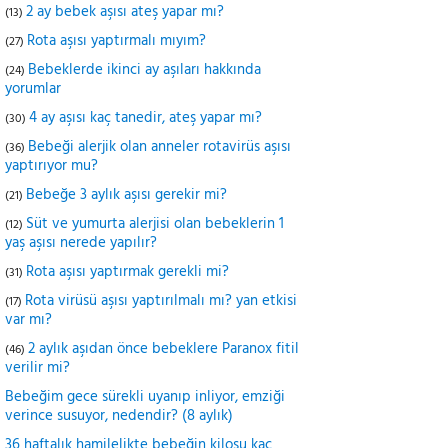
2 ay bebek aşısı ateş yapar mı?
(13)
Rota aşısı yaptırmalı mıyım?
(27)
Bebeklerde ikinci ay aşıları hakkında
(24)
yorumlar
4 ay aşısı kaç tanedir, ateş yapar mı?
(30)
Bebeği alerjik olan anneler rotavirüs aşısı
(36)
yaptırıyor mu?
Bebeğe 3 aylık aşısı gerekir mi?
(21)
Süt ve yumurta alerjisi olan bebeklerin 1
(12)
yaş aşısı nerede yapılır?
Rota aşısı yaptırmak gerekli mi?
(31)
Rota virüsü aşısı yaptırılmalı mı? yan etkisi
(17)
var mı?
2 aylık aşıdan önce bebeklere Paranox fitil
(46)
verilir mi?
Bebeğim gece sürekli uyanıp inliyor, emziği
verince susuyor, nedendir? (8 aylık)
36 haftalık hamilelikte bebeğin kilosu kaç