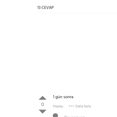
13 CEVAP
1 gün sonra
0
Paylaş:
Daha fazla