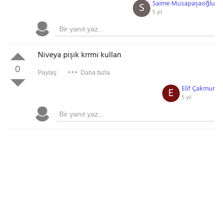
Saime Musapaşaoğlu
S
5 yıl
Niveya pişik krrmi kullan
0
Paylaş:
Daha fazla
Elif Çakmur
E
5 yıl