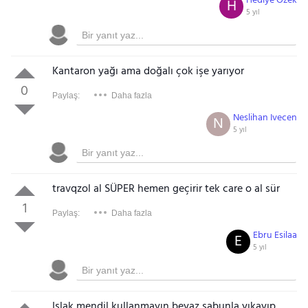
Hediye Özek
H
5 yıl
Kantaron yağı ama doğalı çok işe yarıyor
0
Paylaş:
Daha fazla
Neslihan Ivecen
N
5 yıl
travqzol al SÜPER hemen geçirir tek care o al sür
1
Paylaş:
Daha fazla
Ebru Esilaa
E
5 yıl
Islak mendil kullanmayın
bey
az sabunla yıkayıp