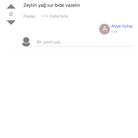
Zeytin yağ sur bide vazelin
0
Paylaş:
Daha fazla
Atiye Uçkaç
A
5 yıl