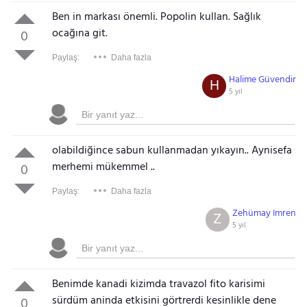
Ben in markası önemli. Popolin kullan. Sağlık
ocağına git.
0
Paylaş:
Daha fazla
Halime Güvendir
H
5 yıl
olabildiğince sabun kullanmadan yıkayın.. Aynisefa
merhemi mükemmel ..
0
Paylaş:
Daha fazla
Zehümay Imren
Z
5 yıl
Benimde kanadi kizimda travazol fito karisimi
sürdüm aninda etkisini görtrerdi kesinlikle dene
0