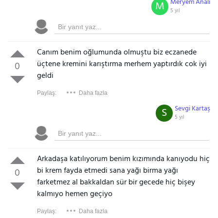
Meryem Analı
M
5 yıl
Can
ım benim oğlumunda olmuştu biz eczanede
üçtene kremini karıştırma merhem yaptırdık cok iyi
0
geldi
Paylaş:
Daha fazla
Sevgi Kartaş
S
5 yıl
Arkadaşa katılıyorum benim kızımında kanıyodu hiç
bi krem fayda etmedi sana yağı birma yağı
0
farketmez al bakkaldan sür bir gecede hiç bişey
kalmıyo hemen geçiyo
Paylaş:
Daha fazla