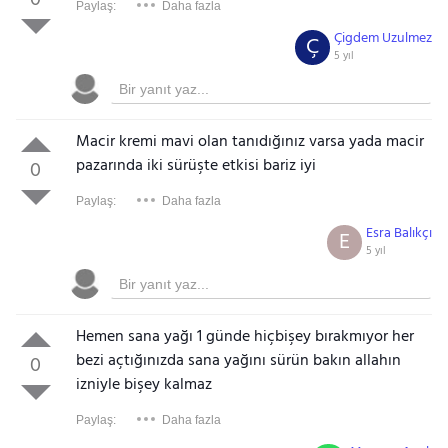
0
Paylaş:
Daha fazla
Çigdem Uzulmez
Ç
5 yıl
Macir kremi mavi olan tanıdığınız varsa yada macir
pazarında iki sürüşte etkisi bariz iyi
0
Paylaş:
Daha fazla
Esra Balıkçı
E
5 yıl
Hemen sana yağı 1 günde hiçbişey bırakmıyor her
bezi açtığınızda sana yağını sürün bakın allahın
0
izniyle bişey kalmaz
Paylaş:
Daha fazla