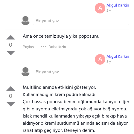
Akgül Karkin
A
5 yıl
Ama önce temiz suyla yıka poposunu
0
Paylaş:
Daha fazla
Akgül Karkin
A
5 yıl
Multilind anında etkisini gösteriyor.
Kullanmadığım krem pudra kalmadı
0
Çok hassas poposu benim oğlumunda kanıyor ciğer
gibi oluyordu elletmiyordu çok ağlıyor bağırıyordu.
Islak mendil kullanmadan yıkayıp açık bırakıp hava
aldırıyor o kremi sürdümmü anında acısını da alıyor
rahatlatıp geçiriyor. Deneyin derim.