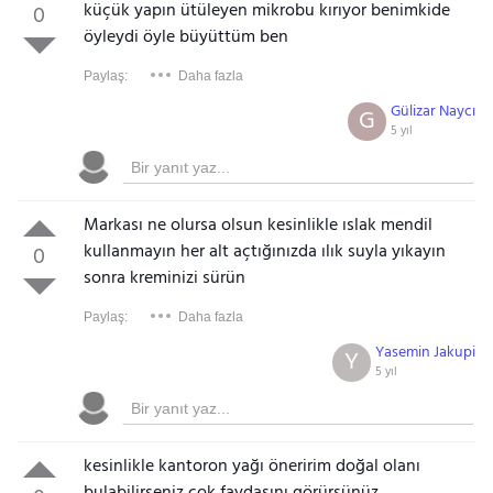
küçük yapın ütüleyen mikrobu kırıyor benimkide
0
öyleydi öyle büyüttüm ben
Paylaş:
Daha fazla
Gülizar Naycı
G
5 yıl
Markası ne olursa olsun kesinlikle ıslak mendil
kullanmayın her alt açtığınızda ılık suyla yıkayın
0
sonra kreminizi sürün
Paylaş:
Daha fazla
Yasemin Jakupi
Y
5 yıl
kesinlikle kantoron yağı öneririm doğal olanı