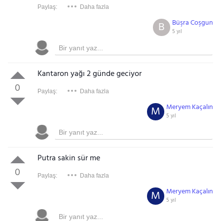
Paylaş:
Daha fazla
Büşra Coşgun
B
5 yıl
Kantaron yağı 2 günde geciyor
0
Paylaş:
Daha fazla
Meryem Kaçalın
M
5 yıl
Putra sakin sür me
0
Paylaş:
Daha fazla
Meryem Kaçalın
M
5 yıl