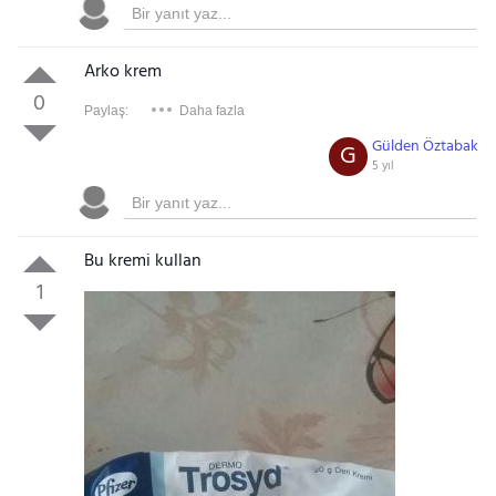
Arko krem
0
Paylaş:
Daha fazla
Gülden Öztabak
G
5 yıl
Bu kremi kullan
1