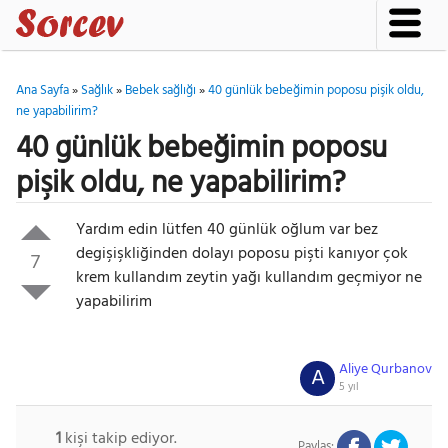
Ana Sayfa
»
Sağlık
»
Bebek sağlığı
»
40 günlük bebeğimin poposu pişik oldu,
ne yapabilirim?
40 günlük bebeğimin poposu
pişik oldu, ne yapabilirim?
Yardım edin lütfen 40 günlük oğlum var bez
degişişkliğinden dolayı poposu pişti kanıyor çok
7
krem kullandım zeytin yağı kullandım geçmiyor ne
yapabilirim
Aliye Qurbanov
A
5 yıl
1
kişi takip ediyor.
Paylaş: