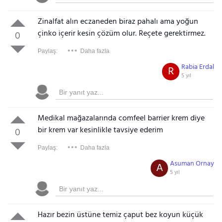
Zinalfat alın eczaneden biraz pahalı ama yoğun
çinko içerir kesin çözüm olur. Reçete gerektirmez.
0
Paylaş:
Daha fazla
Rabia Erdal
R
5 yıl
Gezinti Menüsü
Medikal mağazalarında comfeel barrier krem diye
bir krem var kesinlikle tavsiye ederim
0
Paylaş:
Daha fazla
Asuman Ornay
A
5 yıl
Hazır bezin üstüne temiz çaput bez koyun küçük