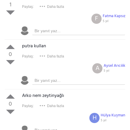
1
Paylaş:
Daha fazla
Fatma Kapsız
F
5 yıl
putra kullan
0
Paylaş:
Daha fazla
Aysel Arıcılık
A
5 yıl
Arko nem zeytinyağlı
0
Paylaş:
Daha fazla
Hülya Kuşman
H
5 yıl