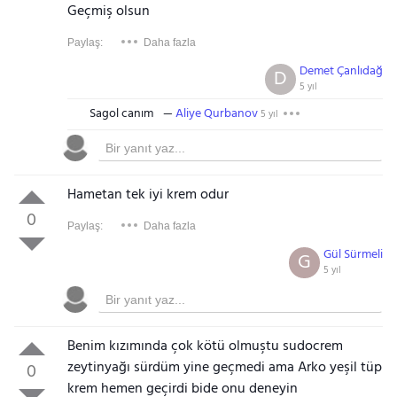
Geçmiş olsun
Paylaş:
Daha fazla
Demet Çanlıdağ
D
5 yıl
Sagol canım
Aliye Qurbanov
5 yıl
Hametan tek iyi krem odur
0
Paylaş:
Daha fazla
Gül Sürmeli
G
5 yıl
Benim kızımında çok kötü olmuştu sudocrem
zeytinyağı sürdüm yine geçmedi ama Arko yeşil tüp
0
krem hemen geçirdi bide onu deneyin