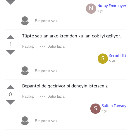
Nuray Emirbayer
N
5 yıl
Tüpte satılan arko kremden kullan çok iyi geliyor..
1
Paylaş:
Daha fazla
Serpil İdkt
S
5 yıl
Bepantol de geciriyor bi deneyin isterseniz
0
Paylaş:
Daha fazla
Sultan Tansoy
S
5 yıl