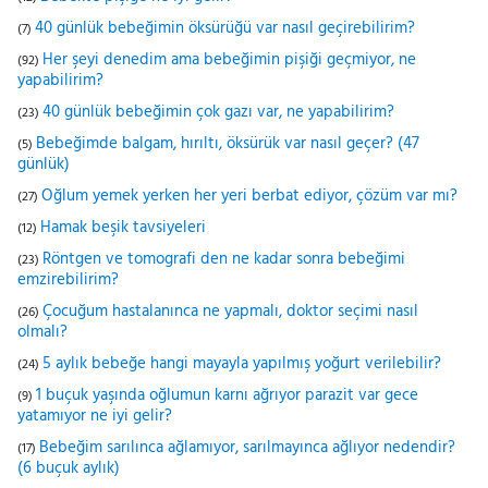
40 günlük bebeğimin öksürüğü var nasıl geçirebilirim?
(7)
Her şeyi denedim ama bebeğimin pişiği geçmiyor, ne
(92)
yapabilirim?
40 günlük bebeğimin çok gazı var, ne yapabilirim?
(23)
Bebeğimde balgam, hırıltı, öksürük var nasıl geçer? (47
(5)
günlük)
Oğlum yemek yerken her yeri berbat ediyor, çözüm var mı?
(27)
Hamak beşik tavsiyeleri
(12)
Röntgen ve tomografi den ne kadar sonra bebeğimi
(23)
emzirebilirim?
Çocuğum hastalanınca ne yapmalı, doktor seçimi nasıl
(26)
olmalı?
5 aylık bebeğe hangi mayayla yapılmış yoğurt verilebilir?
(24)
1 buçuk yaşında oğlumun karnı ağrıyor parazit var gece
(9)
yatamıyor ne iyi gelir?
Bebeğim sarılınca ağlamıyor, sarılmayınca ağlıyor nedendir?
(17)
(6 buçuk aylık)