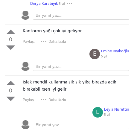
Derya Karabiyik
5 yıl
Kantoron yağı çok iyi geliyor
0
Paylaş:
Daha fazla
Emine Bıyıkoğlu
E
5 yıl
islak mendil kullanma sik sik yika birazda acik
birakabilirsen iyi gelir
0
Paylaş:
Daha fazla
Leyla Nurettin
L
5 yıl