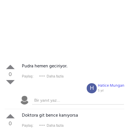
Pudra hemen geciriyor.
0
Paylaş:
Daha fazla
Hatice Mungan
H
5 yıl
Doktora git bence kanıyorsa
0
Paylaş:
Daha fazla