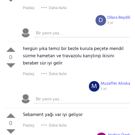
Paylaş:
Daha fazla
Dilara Beydili
D
5 yıl
hergün yıka temiz bir bezle kurula peçete mendil
sürme hametan ve travazolu karıştırıp ikisini
0
beraber sür iyi gelir
Paylaş:
Daha fazla
Muzaffer Ahıska
M
5 yıl
Sebament yağı var iyi geliyor
0
Paylaş:
Daha fazla