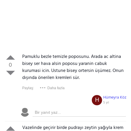
Pamuklu bezle temizle poposunu. Arada ac altina
bisey ser hava alsin poposu yaranin cabuk
0
kurumasi icin. Ustune bisey o
rte
rsin üşümez. Onun
dışında önerilen kremleri sür.
Paylaş:
Daha fazla
Hümeyra Köz
H
5 yıl
Vazelinde geçirir birde pudrayı zeytin yağıyla krem