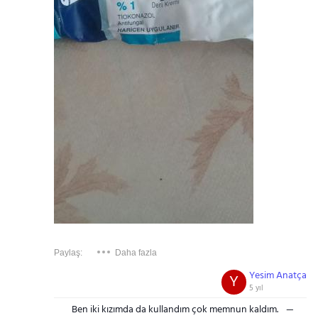
Paylaş:
Daha fazla
Yesim Anatça
Y
5 yıl
Ben iki kızımda da kullandım çok memnun kaldım.