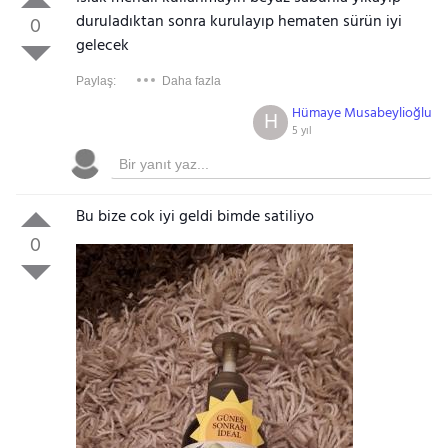
duruladıktan sonra kurulayıp hematen sürün iyi
0
gelecek
Paylaş:
Daha fazla
Hümaye Musabeylioğlu
H
5 yıl
Bu bize cok iyi geldi bimde satiliyo
0