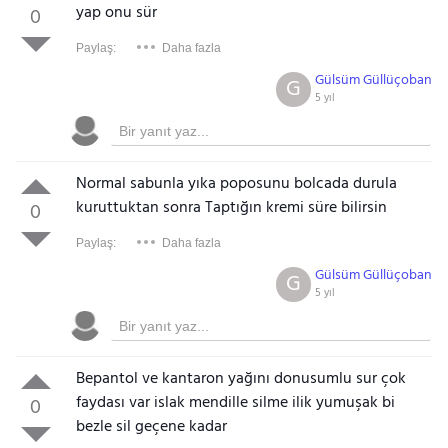
yap onu sür
0
Paylaş:
Daha fazla
Gülsüm Güllüçoban
G
5 yıl
Normal sabunla yıka poposunu bolcada durula
kuruttuktan sonra Taptığın kremi süre bilirsin
0
Paylaş:
Daha fazla
Gülsüm Güllüçoban
G
5 yıl
Bepantol ve kantaron yağını donusumlu sur çok
faydası var islak mendille silme ilik yumuşak bi
0
bezle sil geçene kadar