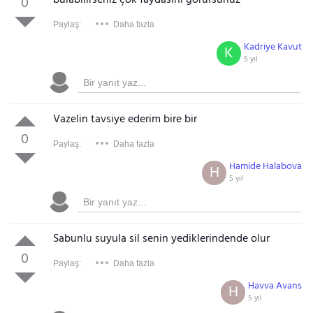
bulabilirseniz çok faydasını görürsünüz
0
Paylaş:
Daha fazla
Kadriye Kavut
K
5 yıl
Vazelin tavsiye ederim bire bir
0
Paylaş:
Daha fazla
Hamide Halabova
H
5 yıl
Sabunlu suyula sil senin yediklerindende olur
0
Paylaş:
Daha fazla
Havva Avans
H
5 yıl