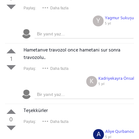
Paylaş:
Daha fazla
Yagmur Sukuşu
Y
5 yıl
Hametanve travozol once hametani sur sonra
travozolu..
1
Paylaş:
Daha fazla
Kadriyekayra Önsal
K
5 yıl
Teşekkürler
0
Paylaş:
Daha fazla
Aliye Qurbanov
A
5 yıl