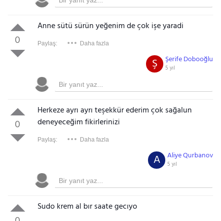
Anne sütü sürün yeğenim de çok işe yaradi
0
Paylaş:
Daha fazla
Şerife Dobooğlu
Ş
5 yıl
Herkeze ayrı ayrı teşekkür ederim çok sağalun
deneyeceğim fikirlerinizi
0
Paylaş:
Daha fazla
Aliye Qurbanov
A
5 yıl
Sudo krem al bır saate gecıyo