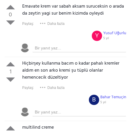
Emavate krem var sabah aksam suruceksin o arada
da zeytin yagi sur benim kizimda oyleydi
0
Paylaş:
Daha fazla
Yusuf Uğurlu
Y
5 yıl
Hiçbirşey kullanma bacım o kadar pahalı kremler
aldım en son arko kremi şu tüplü olanlar
1
hemencecik düzeltiyor
Paylaş:
Daha fazla
Bahar Temuçin
B
5 yıl
multilind creme