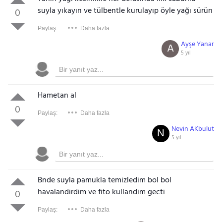
suyla yıkayın ve tülbentle kurulayıp öyle yağı sürün
0
Paylaş:
Daha fazla
Ayşe Yanar
A
5 yıl
Hametan al
0
Paylaş:
Daha fazla
Nevin AKbulut
N
5 yıl
Bnde suyla pamukla temizledim bol bol
havalandirdim ve fito kullandim gecti
0
Paylaş:
Daha fazla