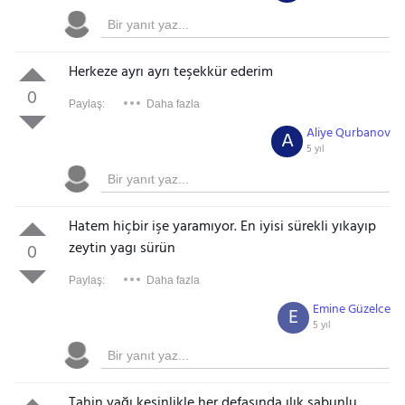
Herkeze ayrı ayrı teşekkür ederim
0
Paylaş:
Daha fazla
Aliye Qurbanov
A
5 yıl
Hatem hiçbir işe yaramıyor. En iyisi sürekli yıkayıp
zeytin yagı sürün
0
Paylaş:
Daha fazla
Emine Güzelce
E
5 yıl
Tahin yağı kesinlikle her defasında ılık sabunlu