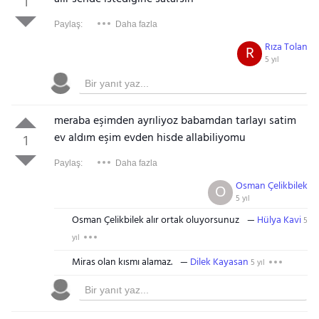
1
Paylaş:
Daha fazla
Rıza Tolan
R
5 yıl
meraba eşimden ayrıliyoz babamdan tarlayı satim
ev aldım eşim evden hisde allabiliyomu
1
Paylaş:
Daha fazla
Osman Çelikbilek
O
5 yıl
Osman Çelikbilek alır ortak oluyorsunuz
Hülya Kavi
5
yıl
Miras olan kısmı alamaz.
Dilek Kayasan
5 yıl