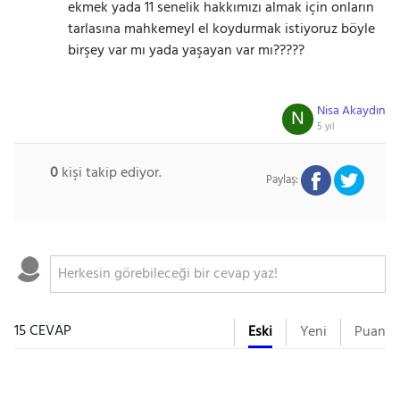
ekmek yada 11 senelik hakkımızı almak için onların
tarlasına mahkemeyl el koydurmak istiyoruz böyle
birşey var mı yada yaşayan var mı?????
Nisa Akaydın
N
5 yıl
0
kişi takip ediyor.
Paylaş:
15 CEVAP
Eski
Yeni
Puan