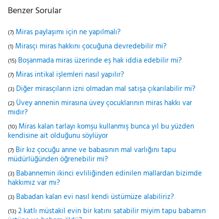
Benzer Sorular
Miras paylaşımı için ne yapılmalı?
(7)
Mirasçı miras hakkını çocuğuna devredebilir mi?
(1)
Boşanmada miras üzerinde eş hak iddia edebilir mi?
(15)
Miras intikal işlemleri nasıl yapılır?
(7)
Diğer mirasçıların izni olmadan mal satışa çıkarılabilir mi?
(3)
Üvey annenin mirasına üvey çocuklarının miras hakkı var
(2)
mıdır?
Miras kalan tarlayı komşu kullanmış bunca yıl bu yüzden
(10)
kendisine ait olduğunu söylüyor
Bir kız çocuğu anne ve babasının mal varlığını tapu
(7)
müdürlüğünden öğrenebilir mi?
Babannemin ikinci evliliğinden edinilen mallardan bizimde
(3)
hakkımız var mı?
Babadan kalan evi nasıl kendi üstümüze alabiliriz?
(3)
2 katlı müstakil evin bir katını satabilir miyim tapu babamın
(13)