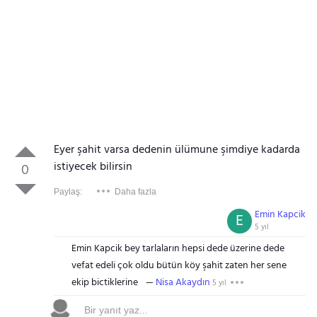
Eyer şahit varsa dedenin ülümune şimdiye kadarda
istiyecek bilirsin
0
Paylaş:
Daha fazla
Emin Kapcik
E
5 yıl
Emin Kapcik bey tarlaların hepsi dede üzerine dede
vefat edeli çok oldu bütün köy şahit zaten her sene
ekip bictiklerine
Nisa Akaydın
5 yıl