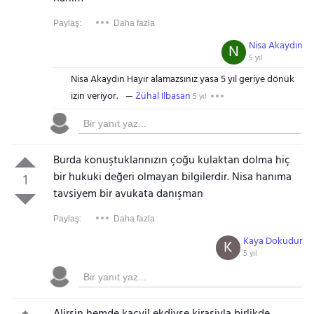
Paylaş:
Daha fazla
Nisa Akaydın
N
5 yıl
Nisa Akaydın Hayır alamazsınız yasa 5 yıl geriye dönük
izin veriyor.
Zühal İlbasan
5 yıl
Burda konuştuklarınızın çoğu kulaktan dolma hiç
bir hukuki değeri olmayan bilgilerdir. Nisa
hanım
a
1
tavsiyem bir avukata danışman
Paylaş:
Daha fazla
Kaya Dokudur
K
5 yıl