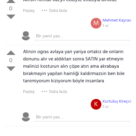
Alirsin hemde kacyil ekdiyse kirasiyla birlikde
0
Paylaş:
Daha fazla
Mehmet Kayrav
M
5 yıl
Alirsin ogras avlaya yari yariya ortakiz de onlarin
donunu alır ve aldıktan sonra SATIN yar etmeyin
0
malinizi kosturun alın çöpe atın ama akrabaya
birakmayin yapilan hainliği kaldirmazsin ben bile
tanimiyorum kiziyorum böyle insanlara
Paylaş:
Daha fazla
Kurtuluş Kireçci
K
5 yıl