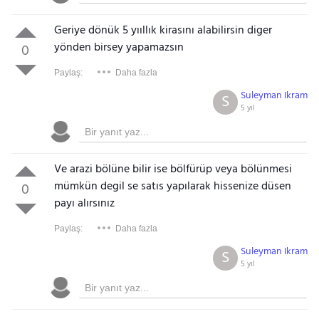
Geriye dönük 5 yııllık kirasını alabilirsin diger
yönden birsey yapamazsın
0
Paylaş:
Daha fazla
Suleyman Ikram
S
5 yıl
Ve arazi bölüne bilir ise bölfürüp veya bölünmesi
mümkün degil se satıs yapılarak hissenize düsen
0
payı alırsınız
Paylaş:
Daha fazla
Suleyman Ikram
S
5 yıl