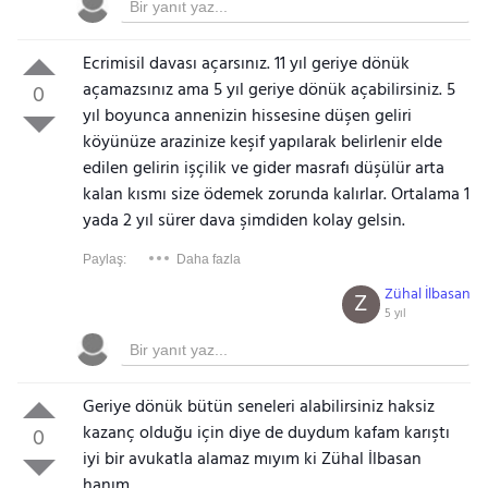
Ecrimisil davası açarsınız. 11 yıl geriye dönük
açamazsınız ama 5 yıl geriye dönük açabilirsiniz. 5
0
yıl boyunca annenizin hissesine düşen geliri
köyünüze arazinize keşif yapılarak belirlenir elde
edilen gelirin işçilik ve gider masrafı düşülür arta
kalan kısmı size ödemek zorunda kalırlar. Ortalama 1
yada 2 yıl sürer dava şimdiden kolay gelsin.
Paylaş:
Daha fazla
Zühal İlbasan
Z
5 yıl
Geriye dönük bütün seneleri alabilirsiniz haksiz
kazanç olduğu için diye de duydum kafam karıştı
0
iyi bir avukatla alamaz mıyım ki Zühal İlbasan
hanım