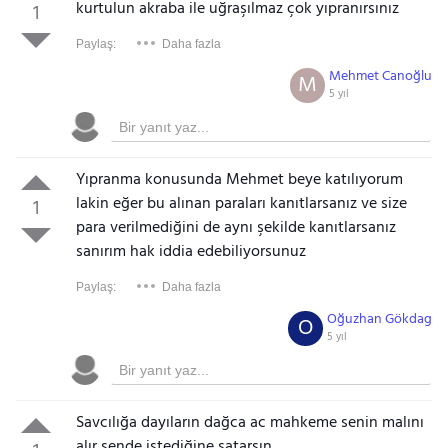
kurtulun akraba ile uğraşılmaz çok yıpranırsınız
1
Paylaş:
Daha fazla
Mehmet Canoğlu
M
5 yıl
Yıpranma konusunda Mehmet
bey
e katılıyorum
lakin eğer bu alınan paraları kanıtlarsanız ve size
1
para verilmediğini de aynı şekilde kanıtlarsanız
sanırım hak iddia edebiliyorsunuz
Paylaş:
Daha fazla
Oğuzhan Gökdag
O
5 yıl
Savcılığa dayıların dağca ac mahkeme senin malını
alır sende istediğine satarsın