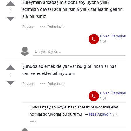
Süleyman arkadaşımız doru söylüyor 5 yıllık
ecimisin davası aça bilirsin 5 yıllık tarlaların gelirini
1
ala bilirsiniz
Paylaş:
Daha fazla
Civan Özşaylan
C
5 yıl
Şunuda sölemek de yar var bu ğibi insanlar nasıl
can verecekler bilmiyorum
1
Paylaş:
Daha fazla
Civan Özşaylan
C
5 yıl
Civan Özşaylan böyle insanlar arsız oluyor maalesef
normal görüyorlar bu durumu
Nisa Akaydın
5 yıl