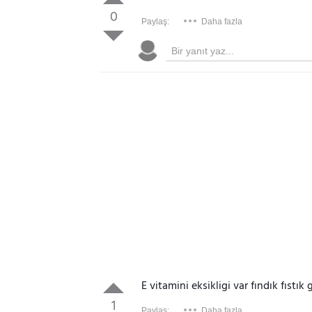
0
Paylaş:
Daha fazla
E vitamini eksikligi var fındık fıstık
1
Paylaş:
Daha fazla