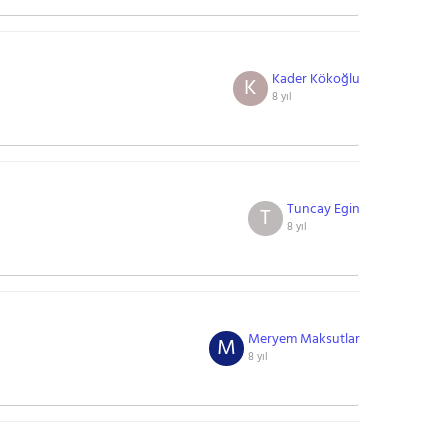
Kader Kökoğlu
K
8 yıl
Tuncay Egin
T
8 yıl
Meryem Maksutlar
M
8 yıl