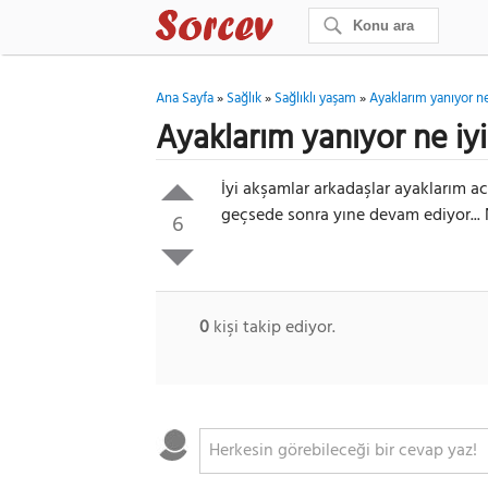
Ana Sayfa
»
Sağlık
»
Sağlıklı yaşam
»
Ayaklarım yanıyor ne 
Ayaklarım yanıyor ne iyi
İyi akşamlar arkadaşlar ayaklarım ac
geçsede sonra yıne devam ediyor... 
6
0
kişi takip ediyor.