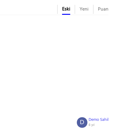
Eski
Yeni
Puan
Demo Sahil
D
8 yıl