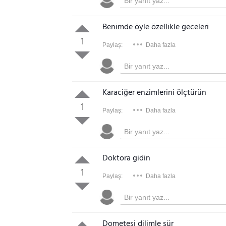
Benimde öyle özellikle geceleri
1
Paylaş:
Daha fazla
Karaciğer enzimlerini ölçtürün
1
Paylaş:
Daha fazla
Doktora gidin
1
Paylaş:
Daha fazla
Dometesi dilimle sür