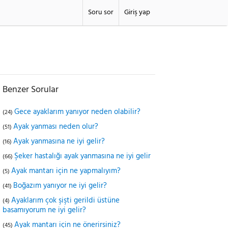
Soru sor
Giriş yap
Benzer Sorular
Gece ayaklarım yanıyor neden olabilir?
(24)
Ayak yanması neden olur?
(51)
Ayak yanmasına ne iyi gelir?
(16)
Şeker hastalığı ayak yanmasına ne iyi gelir
(66)
Ayak mantarı için ne yapmalıyım?
(5)
Boğazım yanıyor ne iyi gelir?
(41)
Ayaklarım çok şişti gerildi üstüne
(4)
basamıyorum ne iyi gelir?
Ayak mantarı için ne önerirsiniz?
(45)