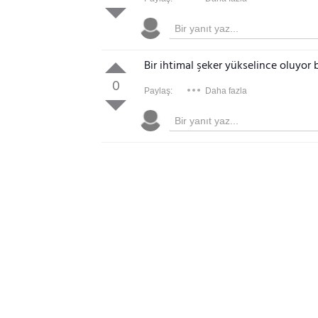
Bir ihtimal şeker yükselince oluyor 
0
Paylaş:
Daha fazla