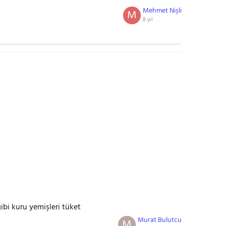
Mehmet Nişli
M
8 yıl
 gibi kuru yemişleri tüket
Murat Bulutcu
M