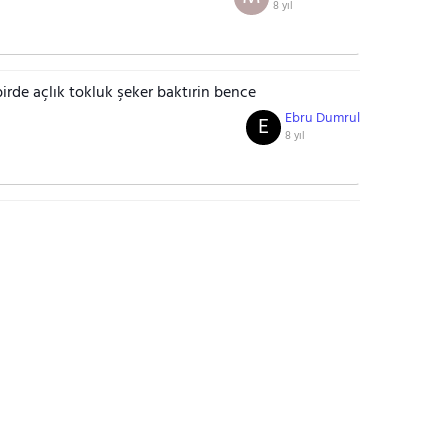
8 yıl
birde açlık tokluk şeker baktırin bence
Ebru Dumrul
E
8 yıl