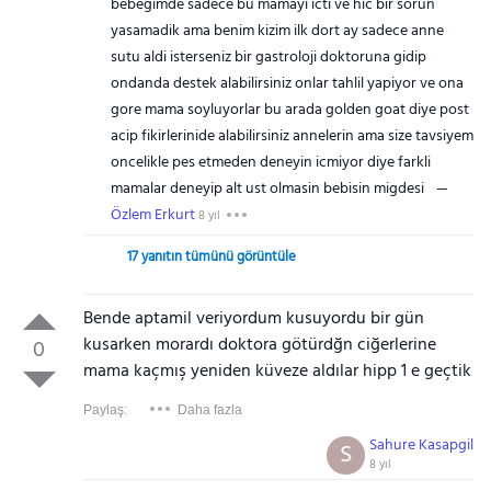
bebegimde sadece bu mamayi icti ve hic bir sorun
yasamadik ama benim kizim ilk dort ay sadece anne
sutu aldi isterseniz bir gastroloji doktoruna gidip
ondanda destek alabilirsiniz onlar tahlil yapiyor ve ona
gore mama soyluyorlar bu arada golden goat diye post
acip fikirlerinide alabilirsiniz annelerin ama size tavsiyem
oncelikle pes etmeden deneyin icmiyor diye farkli
mamalar deneyip alt ust olmasin bebisin migdesi
Özlem Erkurt
8 yıl
17 yanıtın tümünü görüntüle
Bende aptamil veriyordum kusuyordu bir gün
kusarken morardı doktora götürdğn ciğerlerine
0
mama kaçmış yeniden küveze aldılar hipp 1 e geçtik
Paylaş:
Daha fazla
Sahure Kasapgil
S
8 yıl