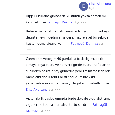
Elisa Akartuna
E
8 yıl
Hipp ilk kullandiginizda da kustumu yoksa hemen mi
kabul etti
Fatmagül Durmaz
8 yıl
Bebelac nanatol prematuresini kullaniyordum markayio
degistirmeyim dedim ama icer icmez felaket bir sekilde
kustu notmal degildi yani
Fatmagül Durmaz
8 yıl
Canm bnm vebegim 40 gunluktu basladigimizda ilk
almaya baya kustu ve her verdigmde kustu 1hafta anne
sutunden baska bisey girmedi diyebilirm mama ictignde
hemn cikariodu sonra alisti cocugum hic kaka
yapamadi sonrasinda mamayi degistirdim rahatladi
Elisa Akartuna
8 yıl
Aptamile ilk basladigimizda bizde de oyle oldu alisti ama
cigerlerine kacma ihtimali urkuttu simdi
Fatmagül
Durmaz
8 yıl