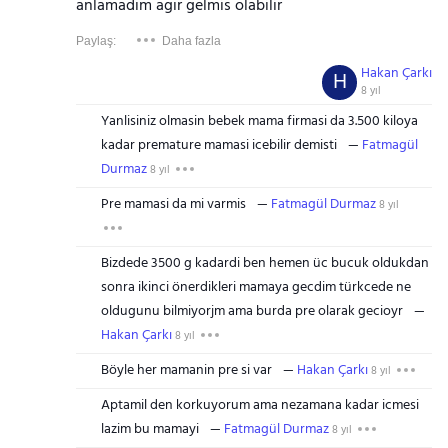
anlamadım agır gelmis olabilir
Paylaş:
Daha fazla
Hakan Çarkı
H
8 yıl
Yanlisiniz olmasin bebek mama firmasi da 3.500 kiloya
kadar premature mamasi icebilir demisti
Fatmagül
Durmaz
8 yıl
Pre mamasi da mi varmis
Fatmagül Durmaz
8 yıl
Bizdede 3500 g kadardi ben hemen üc bucuk oldukdan
sonra ikinci önerdikleri mamaya gecdim türkcede ne
oldugunu bilmiyorjm ama burda pre olarak gecioyr
Hakan Çarkı
8 yıl
Böyle her mamanin pre si var
Hakan Çarkı
8 yıl
Aptamil den korkuyorum ama nezamana kadar icmesi
lazim bu mamayi
Fatmagül Durmaz
8 yıl