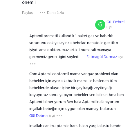
önemli
Paylaş:
Daha fazla
Gül Debreli
G
8 yıl
Aptamil prematil kullandik 1 paket gaz ve kabızlık
sorununu cok yasayinca bebelac nenatol e gectik o
iyiydi ama doktorumuz artik 1 numarali mamaya
gecmemiz gerektigini soyledi
Fatmagül Durmaz
8 yıl
Cnm Aptamil conformil mama var gaz problemi olan
bebekler için ayrıca kabızlık mama ile beslenen tüm
bebeklerde oluyor içine bir çay kaşığı zeytinyağı
koyuyoruz sonra yapıyor bebekler sen bilirsin Ama ben
Aptami li öneriyorum Ben hala Aptamil kullanıyorum
inşallah bebeğin için uygun olan mamayı bulursun
Gül Debreli
8 yıl
Insallah canim aptamile karsi bi on yargi olustu bende