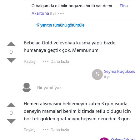
O balgamda olabilir bogazda hirilti var demi
Elisa
Akartuna
8 yıl
17 yanıtın tümünü görüntüle
Bebelac Gold ve evolvia kusma yaptı bizde
humanaya geçtik çok. Memnunum
0
Paylaş:
Daha fazla
Seyma Küçükses
S
8 yıl
Hemen alismasini beklemeyin zaten 3 gun israrla
deneyin mamalari benim kizimda reflu oldugu icin
0
bor tek golden goat iciyor hepsini denedim 3 gun
Paylaş:
Daha fazla