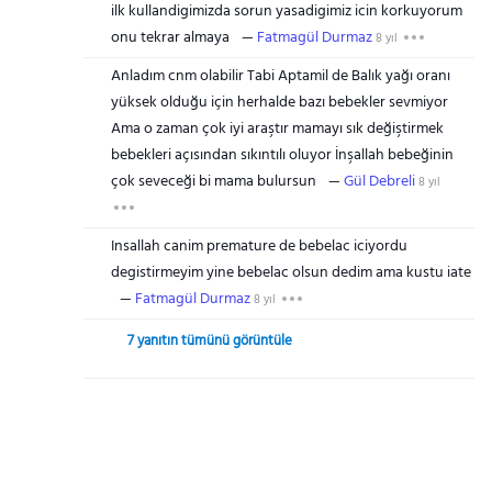
ilk kullandigimizda sorun yasadigimiz icin korkuyorum
onu tekrar almaya
Fatmagül Durmaz
8 yıl
Anladım cnm olabilir Tabi Aptamil de Balık yağı oranı
yüksek olduğu için herhalde bazı bebekler sevmiyor
Ama o zaman çok iyi araştır mamayı sık değiştirmek
bebekleri açısından sıkıntılı oluyor İnşallah bebeğinin
çok seveceği bi mama bulursun
Gül Debreli
8 yıl
Insallah canim premature de bebelac iciyordu
degistirmeyim yine bebelac olsun dedim ama kustu iate
Fatmagül Durmaz
8 yıl
7 yanıtın tümünü görüntüle