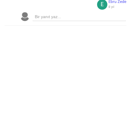
Ebru Zede
E
8 yıl