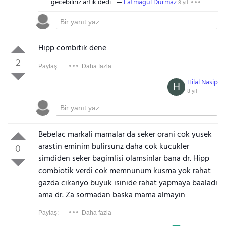
gecebiliriz artik dedi
Fatmagül Durmaz
8 yıl
Hipp combitik dene
2
Paylaş:
Daha fazla
Hilal Nasip
H
8 yıl
Bebelac markali mamalar da seker orani cok yusek
arastin eminim bulirsunz daha cok kucukler
0
simdiden seker bagimlisi olamsinlar bana dr. Hipp
combiotik verdi cok memnunum kusma yok rahat
gazda cikariyo buyuk isinide rahat yapmaya baaladi
ama dr. Za sormadan baska mama almayin
Paylaş:
Daha fazla