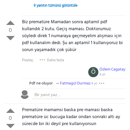
9 yanıtın tümünü görüntüle
Biz prematüre Mamadan sonra aptamil pdf
kullandık 2 kutu. Geçiş maması. Doktorumuz
0
söyledi direk 1 numaraya geçmeyelim alışması için
pdf kullanalım dedi. Şu an aptamil 1 kullanıyoruz bi
sorun yaşamadık çok şükür
Paylaş:
Daha fazla
Özlem Cagatay
Ö
8 yıl
Pdf ne oluyor
Fatmagül Durmaz
8 yıl
Prematüre mamamsi baska pre mamasi baska
prematüre üc bucuga kadar ondan sonraki alti ay
0
sürecde bir iki deyil pre kullaniyorsun