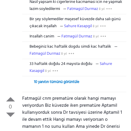
Nasil yapsam ki cigerlerine kacmamasi icin ne yapmak
lazim soyledilermi
Fatmagül Durmaz
8 yıl
Bir şey söylemediler maşesef küvezde daha salı günü
çıkacak inşallah
Sahure Kasapgil
8 yıl
Insallah canim
Fatmagül Durmaz
8 yıl
Bebeginiz kac haftalik dogdu simdi kac haftalik
Fatmagül Durmaz
8 yıl
33 haftalık doğdu 24 mayısta doğdu
Sahure
Kasapgil
8 yıl
10 yanıtın tümünü görüntüle
Fatmagül cnm prematüre olarak hangi mamayı
veriyordun Biz küvezde iken prematüre Aptamil
0
kullanıyorduk sonra Dr tavsiyesi üzerine Aptamil 1
ile devam ettik Hangi mamayı veriyorsan o
mamanın 1 no sunu kullan Ama yinede Dr önerisi