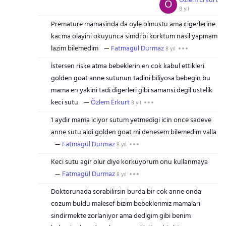
Özlem Erkurt
Ö
8 yıl
Premature mamasinda da oyle olmustu ama cigerlerine
kacma olayini okuyunca simdi bi korktum nasil yapmam
lazim bilemedim
Fatmagül Durmaz
8 yıl
İstersen riske atma bebeklerin en cok kabul ettikleri
golden goat anne sutunun tadini biliyosa bebegin bu
mama en yakini tadi digerleri gibi samansi degil ustelik
keci sutu
Özlem Erkurt
8 yıl
1 aydir mama iciyor sutum yetmedigi icin once sadeve
anne sutu aldi golden goat mi denesem bilemedim valla
Fatmagül Durmaz
8 yıl
Keci sutu agir olur diye korkuyorum onu kullanmaya
Fatmagül Durmaz
8 yıl
Doktorunada sorabilirsin burda bir cok anne onda
cozum buldu malesef bizim bebeklerimiz mamalari
sindirmekte zorlaniyor ama dedigim gibi benim