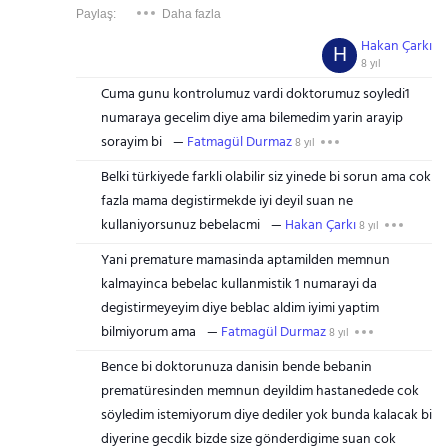
Paylaş:
Daha fazla
Hakan Çarkı
H
8 yıl
Cuma gunu kontrolumuz vardi doktorumuz soyledi1
numaraya gecelim diye ama bilemedim yarin arayip
sorayim bi
Fatmagül Durmaz
8 yıl
Belki türkiyede farkli olabilir siz yinede bi sorun ama cok
fazla mama degistirmekde iyi deyil suan ne
kullaniyorsunuz bebelacmi
Hakan Çarkı
8 yıl
Yani premature mamasinda aptamilden memnun
kalmayinca bebelac kullanmistik 1 numarayi da
degistirmeyeyim diye beblac aldim iyimi yaptim
bilmiyorum ama
Fatmagül Durmaz
8 yıl
Bence bi doktorunuza danisin bende bebanin
prematüresinden memnun deyildim hastanedede cok
söyledim istemiyorum diye dediler yok bunda kalacak bi
diyerine gecdik bizde size gönderdigime suan cok