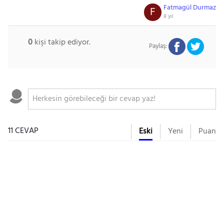
Fatmagül Durmaz
F
8 yıl
0
kişi takip ediyor.
Paylaş:
11 CEVAP
Eski
Yeni
Puan