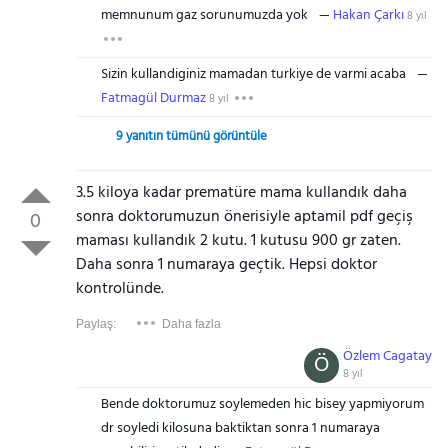
memnunum gaz sorunumuzda yok
Hakan Çarkı
8 yıl
Sizin kullandiginiz mamadan turkiye de varmi acaba
Fatmagül Durmaz
8 yıl
9 yanıtın tümünü görüntüle
3.5 kiloya kadar prematüre mama kullandık daha
sonra doktorumuzun önerisiyle aptamil pdf geçiş
0
maması kullandık 2 kutu. 1 kutusu 900 gr zaten.
Daha sonra 1 numaraya geçtik. Hepsi doktor
kontrolünde.
Paylaş:
Daha fazla
Özlem Cagatay
Ö
8 yıl
Bende doktorumuz soylemeden hic bisey yapmiyorum
dr soyledi kilosuna baktiktan sonra 1 numaraya