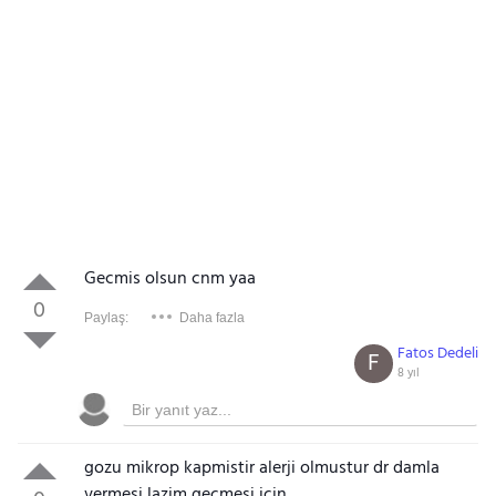
Gecmis olsun cnm yaa
0
Paylaş:
Daha fazla
Fatos Dedeli
F
8 yıl
gozu mikrop kapmistir alerji olmustur dr damla
vermesi lazim gecmesi icin