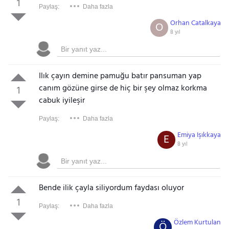
1
Paylaş:
Daha fazla
Orhan Catalkaya
O
8 yıl
Ilık çayın demine pamuğu batır pansuman yap
canım gözüne girse de hiç bir şey olmaz korkma
1
cabuk iyileşir
Paylaş:
Daha fazla
Emiya Işıkkaya
E
8 yıl
Bende ilik çayla siliyordum faydası oluyor
1
Paylaş:
Daha fazla
Özlem Kurtulan
Ö