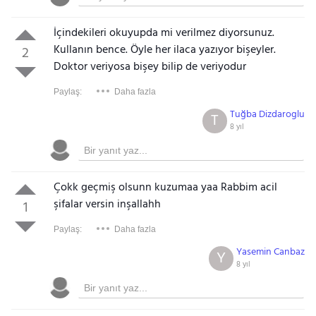
İçindekileri okuyupda mi verilmez diyorsunuz.
Kullanın bence. Öyle her ilaca yazıyor bişeyler.
2
Doktor veriyosa bişey bilip de veriyodur
Paylaş:
Daha fazla
Tuğba Dizdaroglu
T
8 yıl
Çokk geçmiş olsunn kuzumaa yaa Rabbim acil
şifalar versin inşallahh
1
Paylaş:
Daha fazla
Yasemin Canbaz
Y
8 yıl