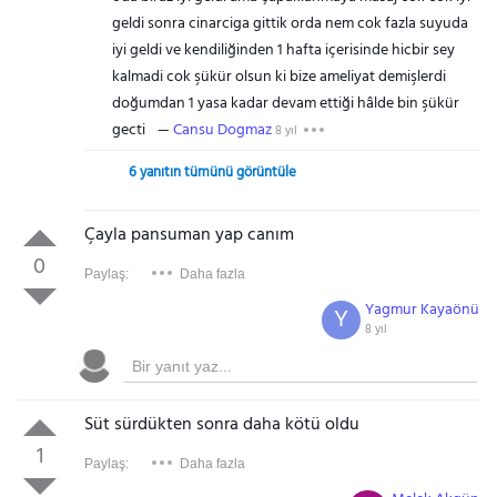
geldi sonra cinarciga gittik orda nem cok fazla suyuda
iyi geldi ve kendiliğinden 1 hafta içerisinde hicbir sey
kalmadi cok şükür olsun ki bize ameliyat demişlerdi
doğumdan 1 yasa kadar devam ettiği hâlde bin şükür
gecti
Cansu Dogmaz
8 yıl
6 yanıtın tümünü görüntüle
Çayla pansuman yap canım
0
Paylaş:
Daha fazla
Yagmur Kayaönü
Y
8 yıl
Süt sürdükten sonra daha kötü oldu
1
Paylaş:
Daha fazla