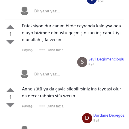
8 yıl
Enfeksiyon dur canım birde ceyranda kaldıysa oda
oluyo bizimde olmuştu geçmiş olsun inş çabuk iyi
1
olur allah şifa versin
Paylaş:
Daha fazla
Sevil Degirmencioglu
S
8 yıl
Anne sütü ya da çayla silebilirsiniz ins faydasi olur
da geçer rabbim sifa wersn
1
Paylaş:
Daha fazla
Durdane Depegöz
D
8 yıl