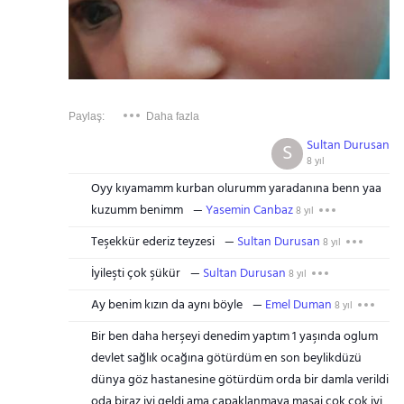
Paylaş:
Daha fazla
Sultan Durusan
S
8 yıl
Oyy kıyamamm kurban olurumm yaradanına benn yaa
kuzumm benimm
Yasemin Canbaz
8 yıl
Teşekkür ederiz teyzesi
Sultan Durusan
8 yıl
İyileşti çok şükür
Sultan Durusan
8 yıl
Ay benim kızın da aynı böyle
Emel Duman
8 yıl
Bir ben daha herşeyi denedim yaptım 1 yaşında oglum
devlet sağlık ocağına götürdüm en son beylikdüzü
dünya göz hastanesine götürdüm orda bir damla verildi
oda biraz iyi geldi ama çapaklanmaya masaj cok cok iyi