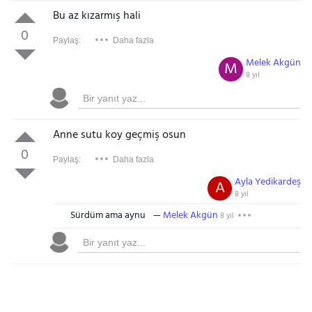
Bu az kızarmış hali
0
Paylaş:
Daha fazla
Melek Akgün
M
8 yıl
Anne sutu koy geçmiş osun
0
Paylaş:
Daha fazla
Ayla Yedikardeş
A
8 yıl
Sürdüm ama aynu
Melek Akgün
8 yıl