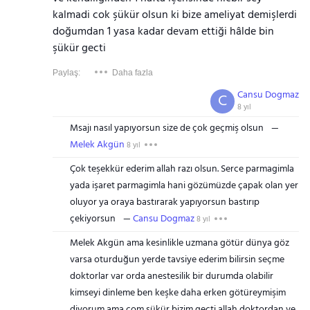
kalmadi cok şükür olsun ki bize ameliyat demişlerdi
doğumdan 1 yasa kadar devam ettiği hâlde bin
şükür gecti
Paylaş:
Daha fazla
Cansu Dogmaz
C
8 yıl
Msajı nasıl yapıyorsun size de çok geçmiş olsun
Melek Akgün
8 yıl
Çok teşekkür ederim allah razı olsun. Serce parmagimla
yada işaret parmagimla hani gözümüzde çapak olan yer
oluyor ya oraya bastırarak yapıyorsun bastırıp
çekiyorsun
Cansu Dogmaz
8 yıl
Melek Akgün ama kesinlikle uzmana götür dünya göz
varsa oturduğun yerde tavsiye ederim bilirsin seçme
doktorlar var orda anestesilik bir durumda olabilir
kimseyi dinleme ben keşke daha erken götüreymişim
diyorum ama com şükür bizim geçti allah doktordan ve