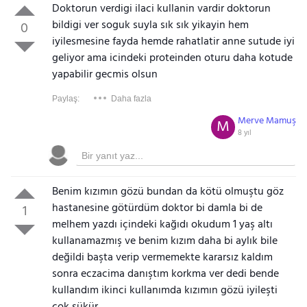
Doktorun verdigi ilaci kullanin vardir doktorun
bildigi ver soguk suyla sık sık yikayin hem
0
iyilesmesine fayda hemde rahatlatir anne sutude iyi
geliyor ama icindeki proteinden oturu daha kotude
yapabilir gecmis olsun
Paylaş:
Daha fazla
Merve Mamuş
M
8 yıl
Benim kızımın gözü bundan da kötü olmuştu göz
hastanesine götürdüm doktor bi damla bi de
1
melhem yazdı içindeki kağıdı okudum 1 yaş altı
kullanamazmış ve benim kızım daha bi aylık bile
değildi başta verip vermemekte kararsız kaldım
sonra eczacima danıştım korkma ver dedi bende
kullandım ikinci kullanımda kızımın gözü iyileşti