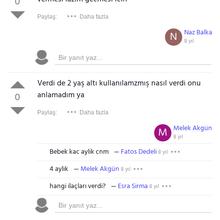
0
Paylaş:
Daha fazla
Naz Balka
N
8 yıl
Verdi de 2 yaş altı kullanılamzmış nasıl verdi onu
anlamadım ya
0
Paylaş:
Daha fazla
Melek Akgün
M
8 yıl
Bebek kac aylik cnm
Fatos Dedeli
8 yıl
4 aylık
Melek Akgün
8 yıl
hangi ilaçları verdi?
Esra Sirma
8 yıl