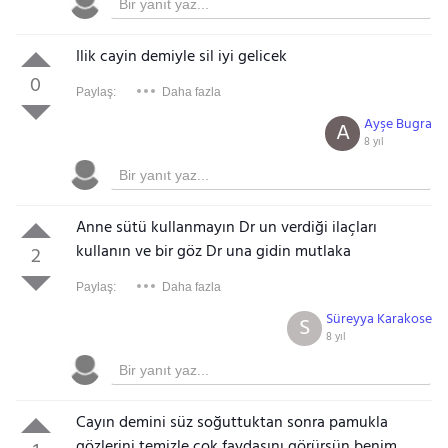
Ilik cayin demiyle sil iyi gelicek
0
Paylaş:
Daha fazla
Ayşe Bugra
A
8 yıl
Anne sütü kullanmayın Dr un verdiği ilaçları
kullanın ve bir göz Dr una gidin mutlaka
2
Paylaş:
Daha fazla
Süreyya Karakose
S
8 yıl
Cayın demini süz soğuttuktan sonra pamukla
gözlerini temizle çok faydasını görürsün benim