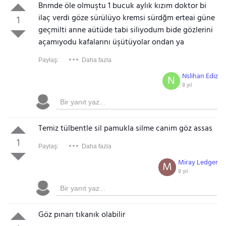
Bnmde öle olmuştu 1 bucuk aylık kızım doktor bi
ilaç verdi göze sürülüyo kremsi sürdğm erteai güne
1
geçmilti anne aütüde tabi siliyodum bide gözlerini
açamıyodu kafalarını üşütüyolar ondan ya
Paylaş:
Daha fazla
Nslihan Ediz
N
8 yıl
Temiz tülbentle sil pamukla silme canim göz assas
1
Paylaş:
Daha fazla
Miray Ledger
M
8 yıl
Göz pınarı tıkanık olabilir