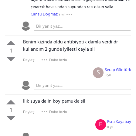
çınarcık havasından suyundan razı olsun valla
Cansu Dogmaz
8 yıl
Benim kizinda oldu antibiyotik damla verdi dr
kullandım 2 gunde iyilesti cayla sil
1
Paylaş:
Daha fazla
Serap Göntürk
S
8 yıl
Ilık suya dalin koy pamukla sil
1
Paylaş:
Daha fazla
Esra Kayabay
E
8 yıl