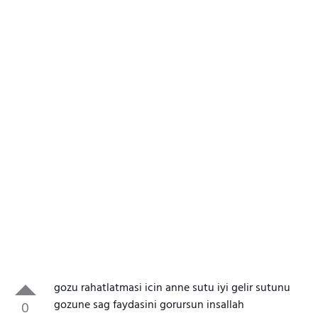
gozu rahatlatmasi icin anne sutu iyi gelir sutunu
gozune sag faydasini gorursun insallah
0