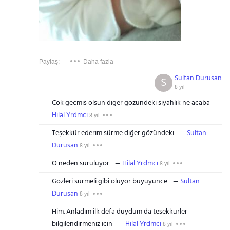
Paylaş:
Daha fazla
Sultan Durusan
S
8 yıl
Cok gecmis olsun diger gozundeki siyahlik ne acaba
Hilal Yrdmcı
8 yıl
Teşekkür ederim sürme diğer gözündeki
Sultan
Durusan
8 yıl
O neden sürülüyor
Hilal Yrdmcı
8 yıl
Gözleri sürmeli gibi oluyor büyüyünce
Sultan
Durusan
8 yıl
Him. Anladım ilk defa duydum da tesekkurler
bilgilendirmeniz icin
Hilal Yrdmcı
8 yıl