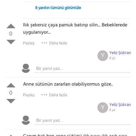
8 yanıtın tümünü görüntüle
Ilık şekersiz çaya pamuk batırıp silin... Bebeklerede
uygulanıyor...
0
Paylaş:
Daha fazla
Yeliz Şükran
Y
8 yıl
Anne sütünün zararları olabiliyormus göze..
0
Paylaş:
Daha fazla
Yeliz Şükran
Y
8 yıl