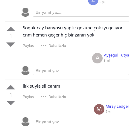
8 yıl
Soguk çay banyosu yaptır gözüne çok iyi geliyor
cnm hemen geçer hiç bir zararı yok
1
Paylaş:
Daha fazla
Ayşegül Tutya
A
8 yıl
Ilık suyla sil canım
1
Paylaş:
Daha fazla
Miray Ledger
M
8 yıl