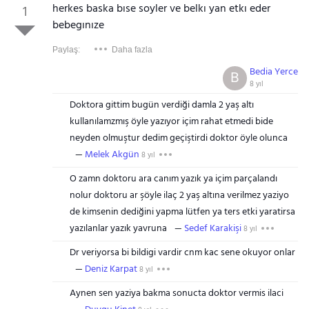
herkes baska bıse soyler ve belkı yan etkı eder
1
bebegınıze
Paylaş:
Daha fazla
Bedia Yerce
B
8 yıl
Doktora gittim bugün verdiği damla 2 yaş altı
kullanılamzmış öyle yazıyor içim rahat etmedi bide
neyden olmuştur dedim geçiştirdi doktor öyle olunca
Melek Akgün
8 yıl
O zamn doktoru ara canım yazık ya içim parçalandı
nolur doktoru ar şöyle ilaç 2 yaş altına verilmez yaziyo
de kimsenin dediğini yapma lütfen ya ters etki yaratirsa
yazılanlar yazık yavruna
Sedef Karakişi
8 yıl
Dr veriyorsa bi bildigi vardir cnm kac sene okuyor onlar
Deniz Karpat
8 yıl
Aynen sen yaziya bakma sonucta doktor vermis ilaci