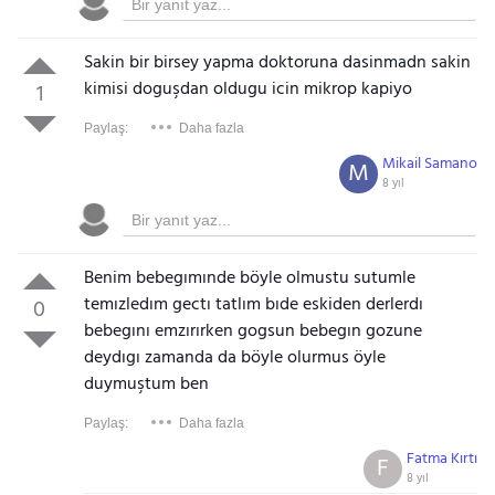
Sakin bir birsey yapma doktoruna dasinmadn sakin
kimisi doguşdan oldugu icin mikrop kapiyo
1
Paylaş:
Daha fazla
Mikail Samano
M
8 yıl
Benim bebegımınde böyle olmustu sutumle
temızledım gectı tatlım bıde eskiden derlerdı
0
bebegını emzırırken gogsun bebegın gozune
deydıgı zamanda da böyle olurmus öyle
duymuştum ben
Paylaş:
Daha fazla
Fatma Kırtı
F
8 yıl