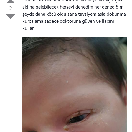
Canım bak ben anne sütünü ılık suyu ılık açık çayı
aklına gelebilecek herşeyi denedim her denediğim
2
şeyde daha kötü oldu sana tavsiyem asla dokunma
kurcalama sadece doktoruna güven ve ilacını
kullan