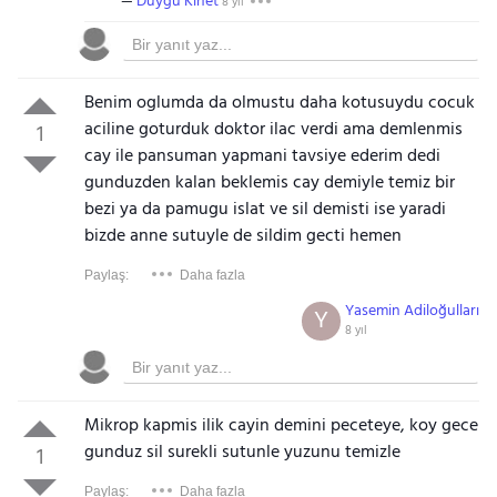
Duygu Kinet
8 yıl
Benim oglumda da olmustu daha kotusuydu cocuk
aciline goturduk doktor ilac verdi ama demlenmis
1
cay ile pansuman yapmani tavsiye ederim dedi
gunduzden kalan beklemis cay demiyle temiz bir
bezi ya da pamugu islat ve sil demisti ise yaradi
bizde anne sutuyle de sildim gecti hemen
Paylaş:
Daha fazla
Yasemin Adiloğulları
Y
8 yıl
Mikrop kapmis ilik cayin demini peceteye, koy gece
gunduz sil surekli sutunle yuzunu temizle
1
Paylaş:
Daha fazla