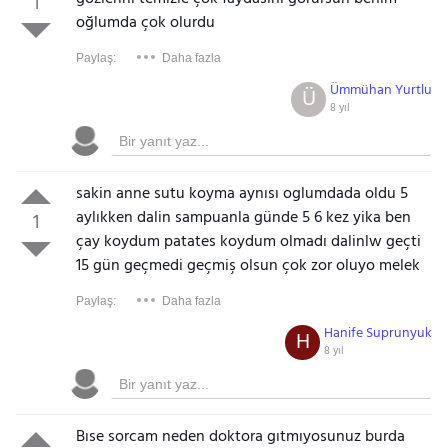
1
oğlumda çok olurdu
Paylaş:
Daha fazla
Ümmühan Yurtlu
Ü
8 yıl
sakin anne sutu koyma aynısı oglumdada oldu 5
aylıkken dalin sampuanla günde 5 6 kez yika ben
1
çay koydum patates koydum olmadı dalinlw geçti
15 gün geçmedi geçmiş olsun çok zor oluyo melek
Paylaş:
Daha fazla
Hanife Suprunyuk
H
8 yıl
Bıse sorcam neden doktora gıtmıyosunuz burda