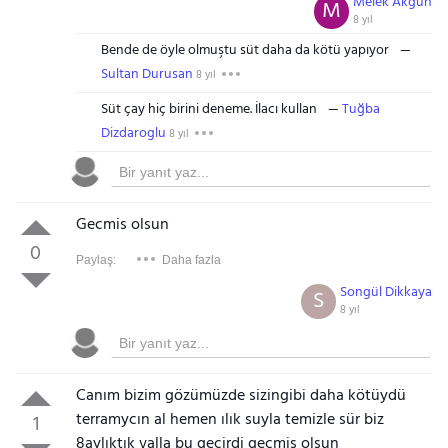
Melek Akgün
M
8 yıl
Bende de öyle olmuştu süt daha da kötü yapıyor
Sultan Durusan
8 yıl
Süt çay hiç birini deneme. İlacı kullan
Tuğba
Dizdaroglu
8 yıl
Gecmis olsun
0
Paylaş:
Daha fazla
Songül Dikkaya
S
8 yıl
Canım bizim gözümüzde sizingibi daha kötüydü
terramycın al hemen ılık suyla temizle sür biz
1
8aylıktık valla bu geçirdi geçmiş olsun