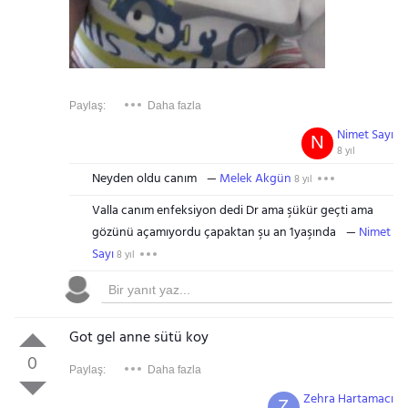
Paylaş:
Daha fazla
Nimet Sayı
N
8 yıl
Neyden oldu canım
Melek Akgün
8 yıl
Valla canım enfeksiyon dedi Dr ama şükür geçti ama
gözünü açamıyordu çapaktan şu an 1yaşında
Nimet
Sayı
8 yıl
Got gel anne sütü koy
0
Paylaş:
Daha fazla
Zehra Hartamacı
Z