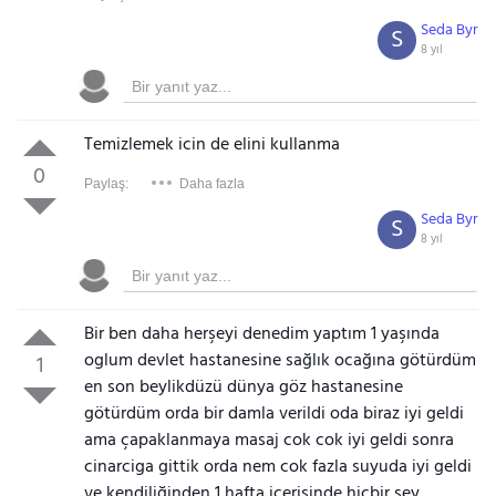
Seda Byr
S
8 yıl
Temizlemek icin de elini kullanma
0
Paylaş:
Daha fazla
Seda Byr
S
8 yıl
Bir ben daha herşeyi denedim yaptım 1 yaşında
oglum devlet hastanesine sağlık ocağına götürdüm
1
en son beylikdüzü dünya göz hastanesine
götürdüm orda bir damla verildi oda biraz iyi geldi
ama çapaklanmaya masaj cok cok iyi geldi sonra
cinarciga gittik orda nem cok fazla suyuda iyi geldi
ve kendiliğinden 1 hafta içerisinde hicbir sey