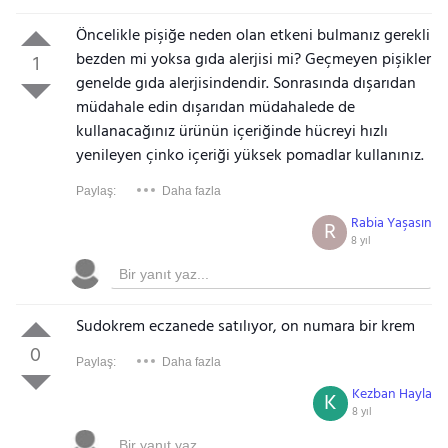
Öncelikle pişiğe neden olan etkeni bulmanız gerekli
bezden mi yoksa gıda alerjisi mi? Geçmeyen pişikler
1
genelde gıda alerjisindendir. Sonrasında dışarıdan
müdahale edin dışarıdan müdahalede de
kullanacağınız ürünün içeriğinde hücreyi hızlı
yenileyen çinko içeriği yüksek pomadlar kullanınız.
Paylaş:
Daha fazla
Rabia Yaşasın
R
8 yıl
Sudokrem eczanede satılıyor, on numara bir krem
0
Paylaş:
Daha fazla
Kezban Hayla
K
8 yıl