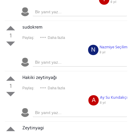
8 yıl
sudokrem
1
Paylaş:
Daha fazla
Nazmiye Seçilim
N
8 yıl
Hakiki zeytinyağı
1
Paylaş:
Daha fazla
Ay Su Kundakçı
A
8 yıl
Zeytinyagi