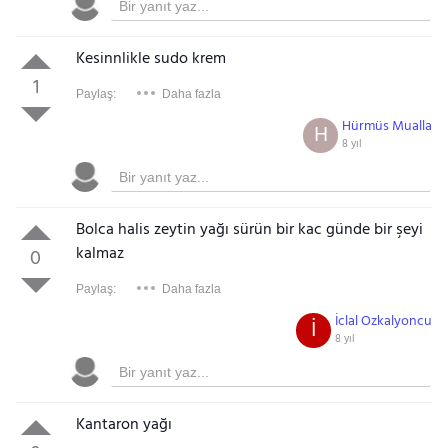
Kesinnlikle sudo krem
1
Paylaş:
Daha fazla
Hürmüs Mualla
H
8 yıl
Bolca halis zeytin yağı sürün bir kac günde bir şeyi
kalmaz
0
Paylaş:
Daha fazla
İclal Ozkalyoncu
İ
8 yıl
Kantaron yağı