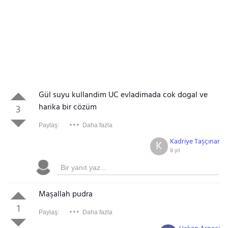
Gül suyu kullandim UC evladimada cok dogal ve
harika bir cözüm
3
Paylaş:
Daha fazla
Kadriye Taşçınar
K
8 yıl
Maşallah pudra
1
Paylaş:
Daha fazla