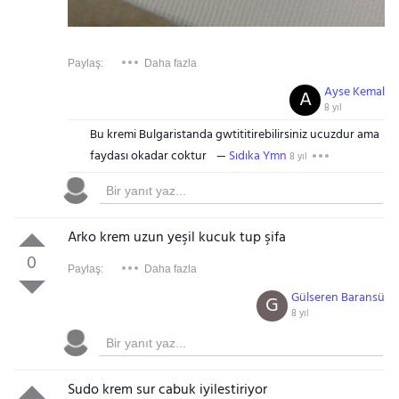
Paylaş:
Daha fazla
Ayse Kemal
A
8 yıl
Bu kremi Bulgaristanda gwtititirebilirsiniz ucuzdur ama
faydası okadar coktur
Sıdıka Ymn
8 yıl
Arko krem uzun yeşil kucuk tup şifa
0
Paylaş:
Daha fazla
Gülseren Baransü
G
8 yıl
Sudo krem sur cabuk iyilestiriyor