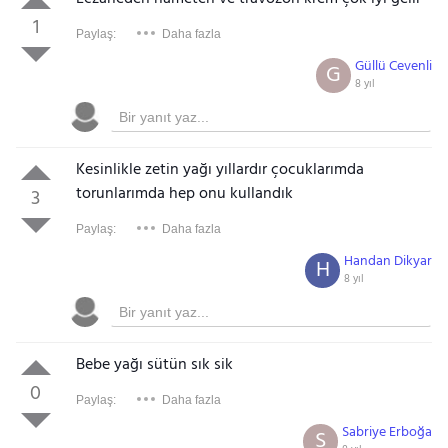
1
Paylaş:
Daha fazla
Güllü Cevenli
G
8 yıl
Kesinlikle zetin yağı yıllardır çocuklarımda
torunlarımda hep onu kullandık
3
Paylaş:
Daha fazla
Handan Dikyar
H
8 yıl
Bebe yağı sütün sık sik
0
Paylaş:
Daha fazla
Sabriye Erboğa
S