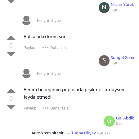
Nazan Yürek
N
8 yıl
Bolca arko krem sür
0
Paylaş:
Daha fazla
Songül Gemi
S
8 yıl
Benim bebegimin poposuda pişik ne sürdüysem
fayda etmedi
0
Paylaş:
Daha fazla
Gül Abdik
G
8 yıl
Arko krem birebir
Tuğba Okyay
8 yıl