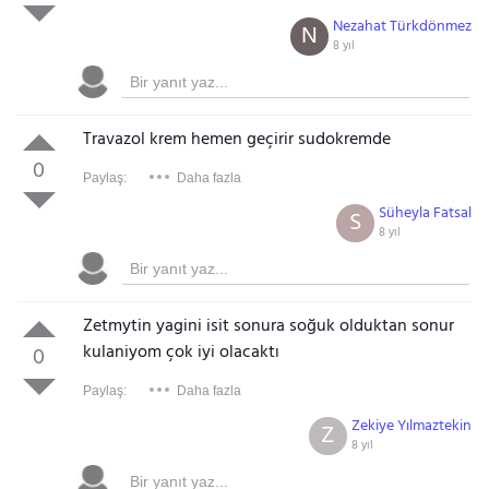
Nezahat Türkdönmez
N
8 yıl
Travazol krem hemen geçirir sudokremde
0
Paylaş:
Daha fazla
Süheyla Fatsal
S
8 yıl
Zetmytin yagini isit sonura soğuk olduktan sonur
kulaniyom çok iyi olacaktı
0
Paylaş:
Daha fazla
Zekiye Yılmaztekin
Z
8 yıl