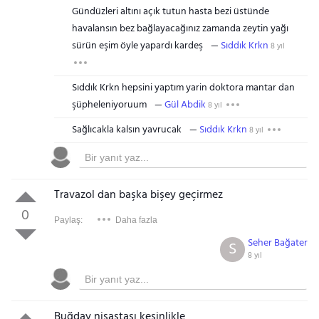
Gündüzleri altını açık tutun hasta bezi üstünde
havalansın bez bağlayacağınız zamanda zeytin yağı
sürün eşim öyle yapardı kardeş
Sıddık Krkn
8 yıl
Sıddık Krkn hepsini yaptım yarin doktora mantar dan
şüpheleniyoruum
Gül Abdik
8 yıl
Sağlıcakla kalsın yavrucak
Sıddık Krkn
8 yıl
Travazol dan başka bişey geçirmez
0
Paylaş:
Daha fazla
Seher Bağater
S
8 yıl
Buğday nişastası kesinlikle