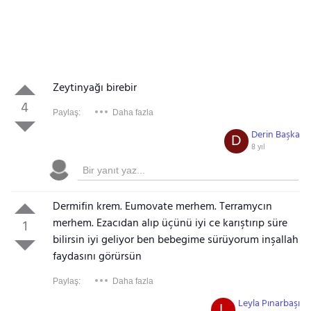
Zeytinyağı birebir
4
Paylaş:
Daha fazla
Derin Başka
D
8 yıl
Dermifin krem. Eumovate merhem. Terramycın
merhem. Ezacıdan alıp üçünü iyi ce karıştırıp süre
1
bilirsin iyi geliyor ben bebegime sürüyorum inşallah
faydasını görürsün
Paylaş:
Daha fazla
Leyla Pınarbaşı
L