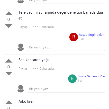
Tere yagı nı sür anında geçer dene gör banada dua
et
0
Paylaş:
Daha fazla
Reşad Enginözlem
R
8 yıl
Sarı kantaron yağı
0
Paylaş:
Daha fazla
Emine Sapancıoğlu
E
8 yıl
Arko krem
0