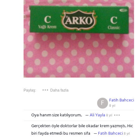
Paylaş:
Daha fazla
Fatih Bahceci
F
8 yıl
Oya hanım size katılıyorum..
Ali Yayla
8 yıl
Gerçekten öyle doktorlar bile okadar krem yazmıştı.. Hic
biri fayda etmedi bu resmen sifa
Fatih Bahceci
8 yıl