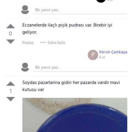
8 yıl
Eczanelerde ilaçlı pişik pudrası var. Birebir iyi
geliyor.
0
Paylaş:
Daha fazla
Pervin Çamkaya
P
8 yıl
Soydas pazarlarina gidin her pazarda vardir mavi
kutusu var
1