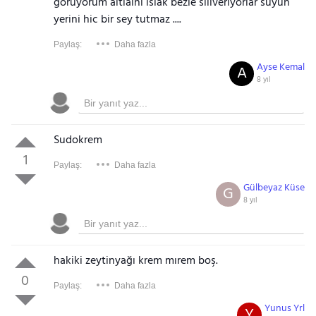
goruyorum altlaini islak bezle siliveriyorlar suyun
yerini hic bir sey tutmaz ....
Paylaş:
Daha fazla
Ayse Kemal
A
8 yıl
Sudokrem
1
Paylaş:
Daha fazla
Gülbeyaz Küse
G
8 yıl
hakiki zeytinyağı krem mırem boş.
0
Paylaş:
Daha fazla
Yunus Yrl
Y