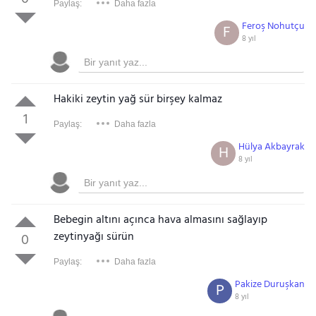
Paylaş:
Daha fazla
Feroş Nohutçu
F
Gezinti Menüsü
8 yıl
Hakiki zeytin yağ sür birşey kalmaz
1
Paylaş:
Daha fazla
Hülya Akbayrak
H
8 yıl
Bebegin altını açınca hava almasını sağlayıp
zeytinyağı sürün
0
Paylaş:
Daha fazla
Pakize Duruşkan
P
8 yıl