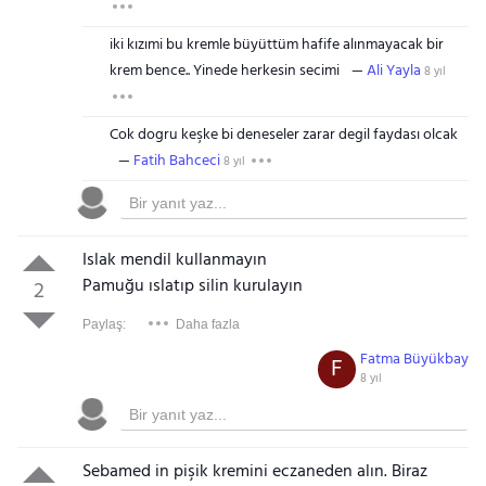
iki kızımi bu kremle büyüttüm hafife alınmayacak bir
krem bence.. Yinede herkesin secimi
Ali Yayla
8 yıl
Cok dogru keşke bi deneseler zarar degil faydası olcak
Fatih Bahceci
8 yıl
Islak mendil kullanmayın
Pamuğu ıslatıp silin kurulayın
2
Paylaş:
Daha fazla
Fatma Büyükbay
F
8 yıl
Sebamed in pişik kremini eczaneden alın. Biraz