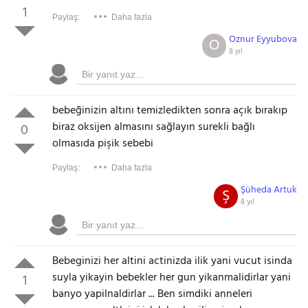
1
Paylaş:
Daha fazla
Oznur Eyyubova
O
8 yıl
bebeğinizin altını temizledikten sonra açık bırakıp
biraz oksijen almasını sağlayın surekli bağlı
0
olmasıda pişik sebebi
Paylaş:
Daha fazla
Şüheda Artuk
Ş
8 yıl
Bebeginizi her altini actinizda ilik yani vucut isinda
suyla yikayin bebekler her gun yikanmalidirlar yani
1
banyo yapilnaldirlar ... Ben simdiki anneleri