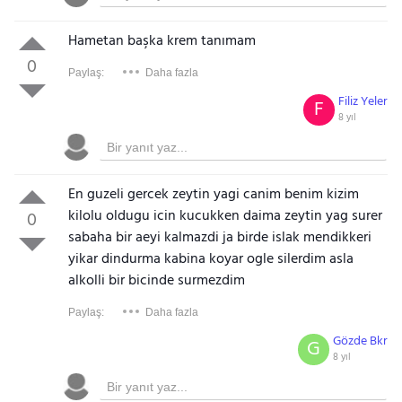
Hametan başka krem tanımam
0
Paylaş:
Daha fazla
Filiz Yeler
F
8 yıl
En guzeli gercek zeytin yagi canim benim kizim
kilolu oldugu icin kucukken daima zeytin yag surer
0
sabaha bir aeyi kalmazdi ja birde islak mendikkeri
yikar dindurma kabina koyar ogle silerdim asla
alkolli bir bicinde surmezdim
Paylaş:
Daha fazla
Gözde Bkr
G
8 yıl