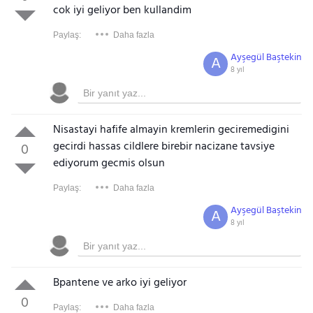
cok iyi geliyor ben kullandim
Paylaş:
Daha fazla
Ayşegül Baştekin
A
8 yıl
Nisastayi hafife almayin kremlerin geciremedigini
gecirdi hassas cildlere birebir nacizane tavsiye
0
ediyorum gecmis olsun
Paylaş:
Daha fazla
Ayşegül Baştekin
A
8 yıl
Bpantene ve arko iyi geliyor
0
Paylaş:
Daha fazla