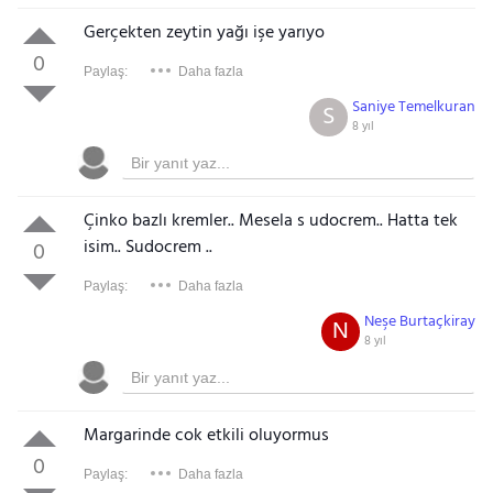
Gerçekten zeytin yağı işe yarıyo
0
Paylaş:
Daha fazla
Saniye Temelkuran
S
8 yıl
Çinko bazlı kremler.. Mesela s udocrem.. Hatta tek
isim.. Sudocrem ..
0
Paylaş:
Daha fazla
Neşe Burtaçkiray
N
8 yıl
Margarinde cok etkili oluyormus
0
Paylaş:
Daha fazla