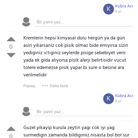
Kübra Acı
K
8 yıl
Kremlerin hepsi kimyasal dolu hergün ya da gün
asiri yikarsaniz cok pisik olmaz bide emiyirsa sizin
0
yediginiz ictiginiz seylerde pisige sebebiyet verir
yada ek gida aliyorsa pisik alerji belirtisidir vucut
tolere edemezse pisik yapar bi sure o besine ara
verilmelidir
Paylaş:
Daha fazla
Kübra Acı
K
8 yıl
Guzel yikayip kurula zeytin yagi cok iyi yag
surmedigin zamanda bildigimiz nisasta bol bol sur
0