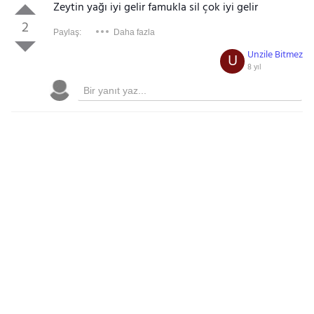
Zeytin yağı iyi gelir famukla sil çok iyi gelir
2
Paylaş:
Daha fazla
Unzile Bitmez
U
8 yıl