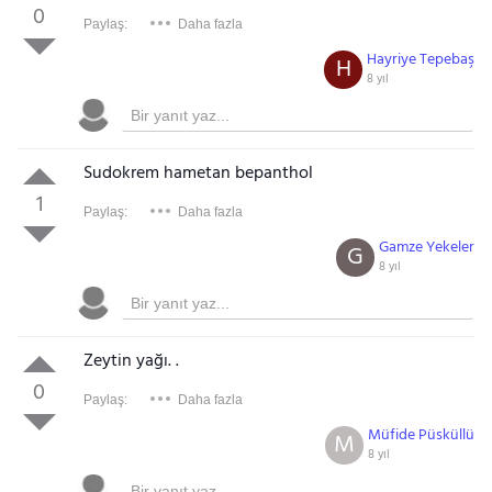
0
Paylaş:
Daha fazla
Hayriye Tepebaş
H
8 yıl
Sudokrem hametan bepanthol
1
Paylaş:
Daha fazla
Gamze Yekeler
G
8 yıl
Zeytin yağı. .
0
Paylaş:
Daha fazla
Müfide Püsküllü
M
8 yıl