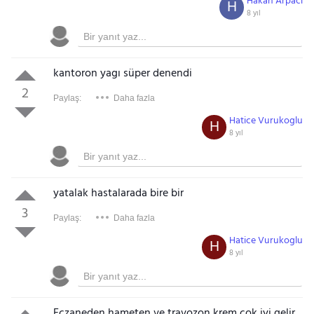
Hakan Arpaci
H
8 yıl
kantoron yagı süper denendi
2
Paylaş:
Daha fazla
Hatice Vurukoglu
H
8 yıl
yatalak hastalarada bire bir
3
Paylaş:
Daha fazla
Hatice Vurukoglu
H
8 yıl
Eczaneden hameten ve travozon krem çok iyi gelir