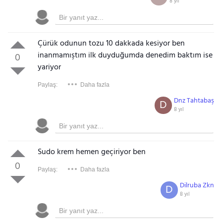
8 yıl
Çürük odunun tozu 10 dakkada kesiyor ben
inanmamıştım ilk duyduğumda denedim baktım ise
0
yariyor
Paylaş:
Daha fazla
Dnz Tahtabaş
D
8 yıl
Sudo krem hemen geçiriyor ben
0
Paylaş:
Daha fazla
Dilruba Zkn
D
8 yıl