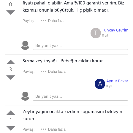
fiyatı pahalı olabilir. Ama %100 garanti veririm. Biz
0
kızımızı onunla büyüttük. Hiç pişik olmadı.
Paylaş:
Daha fazla
Tuncay Çevrim
T
8 yıl
Sızma zeytinyağı... Bebeğin cildini korur.
3
Paylaş:
Daha fazla
Aynur Pekar
A
8 yıl
Zeytinyagini ocakta kizdirin sogumasini bekleyin
surun
1
Paylaş:
Daha fazla