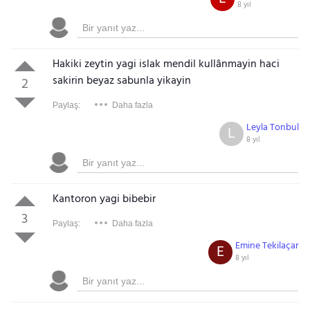
8 yıl
Hakiki zeytin yagi islak mendil kullânmayin haci
sakirin beyaz sabunla yikayin
2
Paylaş:
Daha fazla
Leyla Tonbul
L
8 yıl
Kantoron yagi bibebir
3
Paylaş:
Daha fazla
Emine Tekilaçar
E
8 yıl