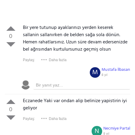
Bir yere tutunup ayaklarınızı yerden keserek
sallanin sallanırken de belden sağa sola dönün.
0
Hemen rahatlarsınız. Uzun süre devam edersenizde
bel ağrısından kurtulursunuz geçmiş olsun
Paylaş:
Daha fazla
Mustafa İlbasan
M
8 yıl
Eczanede Yaki var ondan alip belinize yapistirin iyi
geliyor
0
Paylaş:
Daha fazla
Necmiye Partal
N
8 yıl