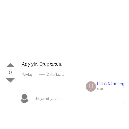
Az yiyin. Oruç tutun.
0
Paylaş:
Daha fazla
Haluk Nürnberg
H
8 yıl