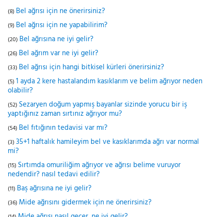
Bel ağrısı için ne önerirsiniz?
(8)
Bel ağrısı için ne yapabilirim?
(9)
Bel ağrısına ne iyi gelir?
(20)
Bel ağrım var ne iyi gelir?
(26)
Bel ağrısı için hangi bitkisel kürleri önerirsiniz?
(33)
1 ayda 2 kere hastalandım kasıklarım ve belim ağrıyor neden
(5)
olabilir?
Sezaryen doğum yapmış bayanlar sizinde yorucu bir iş
(52)
yaptığınız zaman sırtınız ağrıyor mu?
Bel fıtığının tedavisi var mı?
(54)
35+1 haftalık hamileyim bel ve kasıklarımda ağrı var normal
(3)
mi?
Sırtımda omuriliğim ağrıyor ve ağrısı belime vuruyor
(15)
nedendir? nasıl tedavi edilir?
Baş ağrısına ne iyi gelir?
(11)
Mide ağrısını gidermek için ne önerirsiniz?
(36)
Mide ağrısı nasıl geçer, ne iyi gelir?