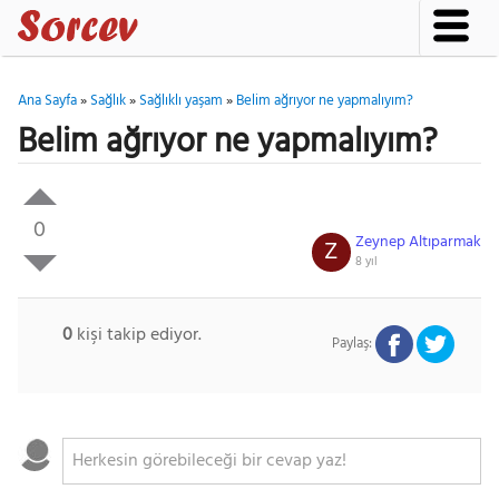
Ana Sayfa
»
Sağlık
»
Sağlıklı yaşam
»
Belim ağrıyor ne yapmalıyım?
Belim ağrıyor ne yapmalıyım?
0
Zeynep Altıparmak
Z
8 yıl
0
kişi takip ediyor.
Paylaş: