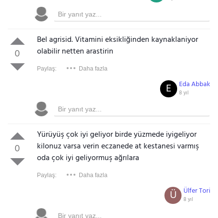
Bel agrisid. Vitamini eksikliğinden kaynaklaniyor
olabilir netten arastirin
0
Paylaş:
Daha fazla
Eda Abbak
E
8 yıl
Yürüyüş çok iyi geliyor birde yüzmede iyigeliyor
kilonuz varsa verin eczanede at kestanesi varmış
0
oda çok iyi geliyormuş ağrılara
Paylaş:
Daha fazla
Ülfer Tori
Ü
8 yıl