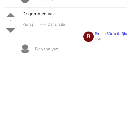
Dr görün en iyisi
1
Paylaş:
Daha fazla
Birsen Sürücüoğlu
B
8 yıl