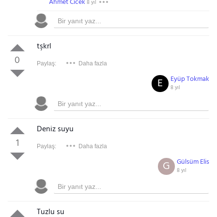
Ahmet Cıcek
8 yıl
tşkrl
0
Paylaş:
Daha fazla
Eyüp Tokmak
E
8 yıl
Deniz suyu
1
Paylaş:
Daha fazla
Gülsüm Elis
G
8 yıl
Tuzlu su