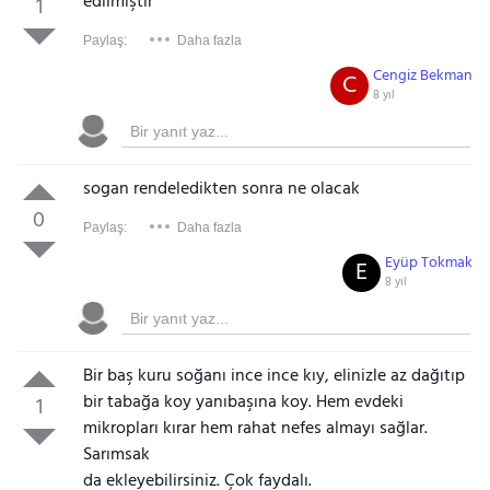
edilmiştir
1
Paylaş:
Daha fazla
Cengiz Bekman
C
8 yıl
sogan rendeledikten sonra ne olacak
0
Paylaş:
Daha fazla
Eyüp Tokmak
E
8 yıl
Bir baş kuru soğanı ince ince kıy, elinizle az dağıtıp
bir tabağa koy yanıbaşına koy. Hem evdeki
1
mikropları kırar hem rahat nefes almayı sağlar.
Sarımsak
da ekleyebilirsiniz. Çok faydalı.