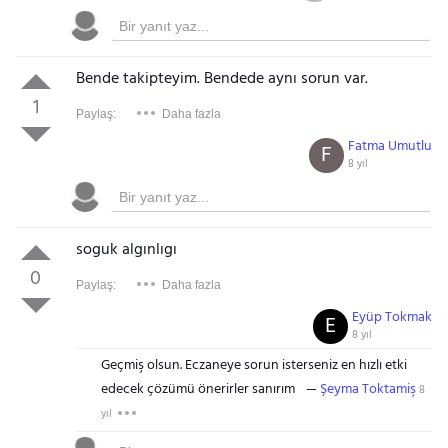
Bende takipteyim. Bendede aynı sorun var.
1
Paylaş:
Daha fazla
Fatma Umutlu
F
8 yıl
soguk algınlıgı
0
Paylaş:
Daha fazla
Eyüp Tokmak
E
8 yıl
Geçmiş olsun. Eczaneye sorun isterseniz en hızlı etki
edecek çözümü önerirler sanırım
Şeyma Toktamiş
8
yıl