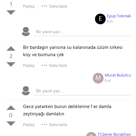
1
Paylaş:
Daha fazla
Eyüp Tokmak
E
8 yıl
Bir bardagın yarısına su kalanınada üzüm sirkesi
koy ve burnuna çek
2
Paylaş:
Daha fazla
Murat Bulutcu
M
8 yıl
Gece yatarken burun deliklerine 1 er damla
zeytinyağı damlatın
0
Gezinti Menüsü
Paylaş:
Daha fazla
TCŞener Burakhan