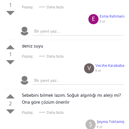
1
Paylaş:
Daha fazla
Esma Rahmani
E
8 yıl
deniz suyu
1
Paylaş:
Daha fazla
Vecihe Karababa
V
8 yıl
Sebebini bilmek lazım. Soğuk algınlığı mı alerji mi?
Ona göre çözüm önerilir
2
Paylaş:
Daha fazla
Şeyma Toktamiş
Ş
8 yıl