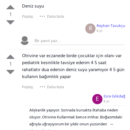
Deniz suyu
1
Paylaş:
Daha fazla
Reyhan Tavukçu
R
8 yıl
Otrivine var eczanede birde çocuklar için olanı var
pediatrik kesinlikle tavsiye ederim 4 5 saat
1
rahatlatır dua edersin deniz suyu yaramıyor 4 5 gün
kullanın bağımlılık yapar
Paylaş:
Daha fazla
Esra Gökdağ
E
8 yıl
Alışkanlık yapıyor. Sonrada kursakta iltahaba neden
oluyor. Otrivine Kullanmak bence intihar. Boğazımdaki
ağrıyla uğraşıyorum bir yıldır onun yüzünden