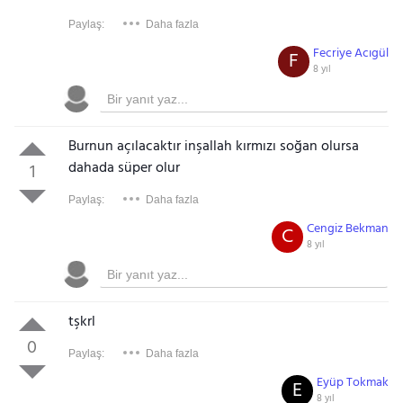
Paylaş:
Daha fazla
Fecriye Acıgül
F
8 yıl
Burnun açılacaktır inşallah kırmızı soğan olursa
dahada süper olur
1
Paylaş:
Daha fazla
Cengiz Bekman
C
8 yıl
tşkrl
0
Paylaş:
Daha fazla
Eyüp Tokmak
E
8 yıl