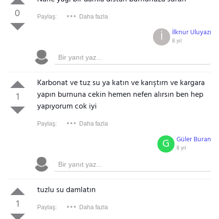
0
Paylaş:
Daha fazla
İlknur Uluyazı
İ
8 yıl
Karbonat ve tuz su ya katın ve karıştırn ve kargara
yapın burnuna cekin hemen nefen alırsın ben hep
1
yapıyorum cok iyi
Paylaş:
Daha fazla
Güler Buran
G
8 yıl
tuzlu su damlatın
1
Paylaş:
Daha fazla