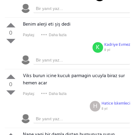
Benim alerji eti şiş dedi
0
Paylaş:
Daha fazla
Kadriye Evmez
K
8 yıl
Viks burun icine kucuk parmagin ucuyla biraz sur
hemen acar
0
Paylaş:
Daha fazla
Hatice İskemleci
H
8 yıl
Nane yagi bir damla distan burnunuza surun