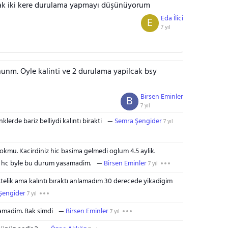
ak iki kere durulama yapmayı düşünüyorum
Eda İlici
E
7 yıl
nm. Oyle kalinti ve 2 durulama yapilcak bsy
Birsen Eminler
B
7 yıl
erde bariz belliydi kalıntı birakti
Semra Şengider
7 yıl
okmu. Kacirdiniz hic basima gelmedi oglum 4.5 aylik.
im hc byle bu durum yasamadim.
Birsen Eminler
7 yıl
stelik ama kalıntı bıraktı anlamadım 30 derecede yikadigim
Şengider
7 yıl
yamadim. Bak simdi
Birsen Eminler
7 yıl