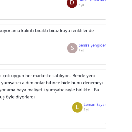
Dilek Yumurtacı
D
7 yıl
yor ama kalıntı bıraktı biraz koyu renkliler de
Semra Şengider
S
7 yıl
a çok uygun her markette satılıyor... Bende yeni
ve yumşatıcı aldım onlar bitince bide bunu denemeyi
 ama baya maliyetli yumşatıcısıyle birlikte... Bu
ş öyle diyorlardı
Leman Sayar
L
7 yıl