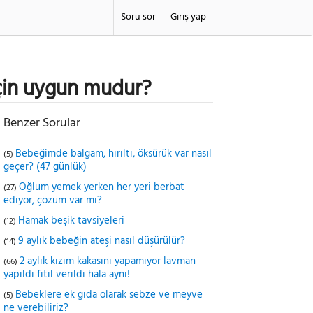
Soru sor
Giriş yap
için uygun mudur?
Benzer Sorular
Bebeğimde balgam, hırıltı, öksürük var nasıl
(5)
geçer? (47 günlük)
Oğlum yemek yerken her yeri berbat
(27)
ediyor, çözüm var mı?
Hamak beşik tavsiyeleri
(12)
9 aylık bebeğin ateşi nasıl düşürülür?
(14)
2 aylık kızım kakasını yapamıyor lavman
(66)
yapıldı fitil verildi hala aynı!
Bebeklere ek gıda olarak sebze ve meyve
(5)
ne verebiliriz?