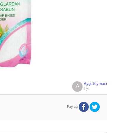
Ayşe Kıymacı
A
7 yıl
Paylaş: