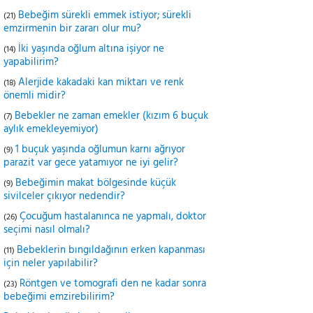
Bebeğim sürekli emmek istiyor; sürekli
(21)
emzirmenin bir zararı olur mu?
İki yaşında oğlum altına işiyor ne
(14)
yapabilirim?
Alerjide kakadaki kan miktarı ve renk
(18)
önemli midir?
Bebekler ne zaman emekler (kızım 6 buçuk
(7)
aylık emekleyemiyor)
1 buçuk yaşında oğlumun karnı ağrıyor
(9)
parazit var gece yatamıyor ne iyi gelir?
Bebeğimin makat bölgesinde küçük
(9)
sivilceler çıkıyor nedendir?
Çocuğum hastalanınca ne yapmalı, doktor
(26)
seçimi nasıl olmalı?
Bebeklerin bıngıldağının erken kapanması
(11)
için neler yapılabilir?
Röntgen ve tomografi den ne kadar sonra
(23)
bebeğimi emzirebilirim?