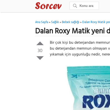
Ana Sayfa
»
Sağlık
»
Bebek sağlığı
»
Dalan Roxy Matik yen
Dalan Roxy Matik yeni 
Bir çok kişi bu deterjandan memnun
bu deterjandan memnun olmayan var
30
yıkamak için uygunluğu nedir, nered