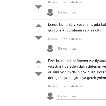
1
Paylaş:
Daha fazla
bende bununla yıkadım mis gibi koku
gördüm iki durulama yapılsa olur
1
Paylaş:
Daha fazla
Evet bu deterjanı öneren var fiyatıd
yıkadım kıyafetleri dalin deterjan 
1
düşünüyorum dalin çok güzel kokuyor
deterjana yumuşatıcıya gerek yokmu
Paylaş:
Daha fazla