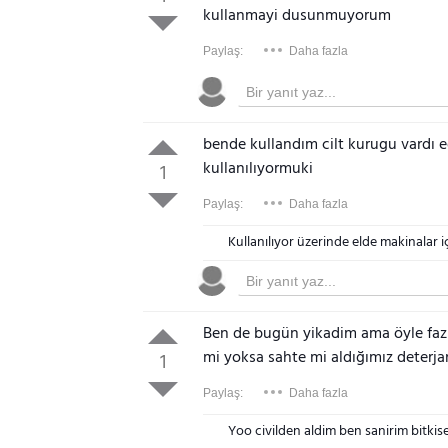
kullanmayi dusunmuyorum
Paylaş:
Daha fazla
bende kullandım cilt kurugu vardı e
kullanılıyormuki
1
Paylaş:
Daha fazla
Kullanılıyor üzerinde elde makinalar i
Ben de bugün yikadim ama öyle faz
mi yoksa sahte mi aldığımız deterja
1
Paylaş:
Daha fazla
Yoo civilden aldim ben sanirim bitkis