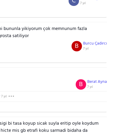
C
7 yıl
rini bununla yikiyorum çok memnunum fazla
rosta satiliyor
Burcu Çadırcı
B
7 yıl
Berat Ayna
B
7 yıl
r
7 yıl
gi bi tasa koyup sicak suyla eritip oyle koydum
 hicte mis gb etrafi koku sarmadi bidaha da