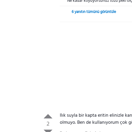
Ne kadar koyuyorsunuz tozu peki ölç
6 yanıtın tümünü görüntüle
Ilık suyla bir kapta eritin elinizle k
olmuyo. Ben de kullanıyorum çok gü
2