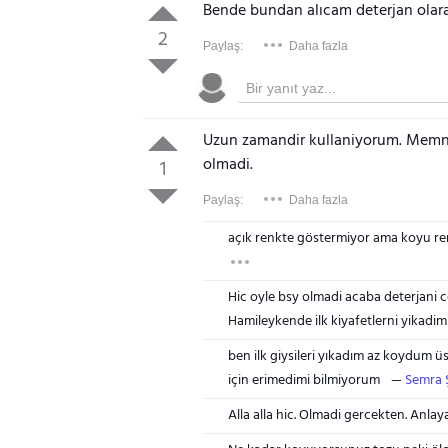
Bende bundan alıcam deterjan olar
2
Paylaş:
Daha fazla
Uzun zamandir kullaniyorum. Memnu
olmadi.
1
Paylaş:
Daha fazla
açık renkte göstermiyor ama koyu renkl
Hic oyle bsy olmadi acaba deterjani c
Hamileykende ilk kiyafetlerni yikad
ben ilk giysileri yıkadım az koydum ü
için erimedimi bilmiyorum
Semra 
Alla alla hic. Olmadi gercekten. Anla