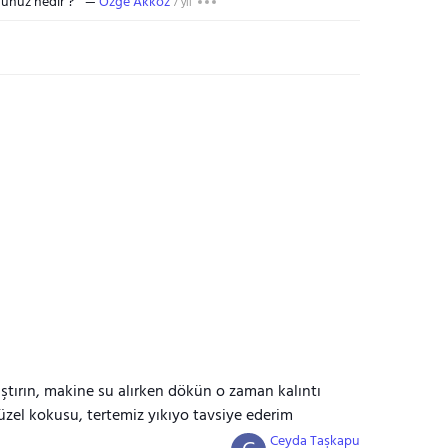
ünüz nedir ?
Özge Akköz
7 yıl
arıştırın, makine su alırken dökün o zaman kalıntı
zel kokusu, tertemiz yıkıyo tavsiye ederim
Ceyda Taşkapu