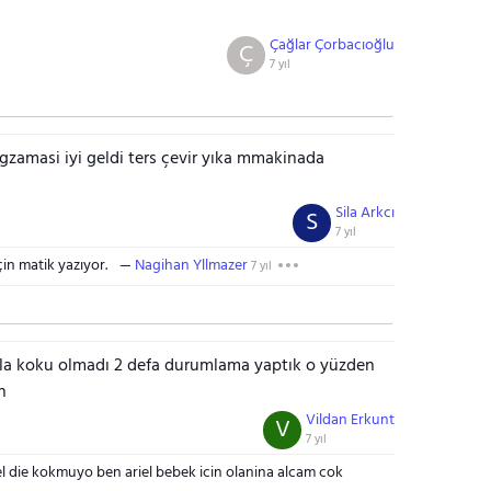
Çağlar Çorbacıoğlu
Ç
7 yıl
gzamasi iyi geldi ters çevir yıka mmakinada
Sila Arkcı
S
7 yıl
çin matik yazıyor.
Nagihan Yllmazer
7 yıl
la koku olmadı 2 defa durumlama yaptık o yüzden
n
Vildan Erkunt
V
7 yıl
el die kokmuyo ben ariel bebek icin olanina alcam cok