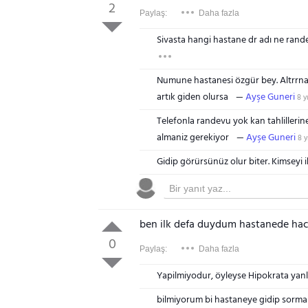
2
Paylaş:
Daha fazla
Sivasta hangi hastane dr adı ne rand
Numune hastanesi özgür bey. Altrrnatif
artık giden olursa
Ayşe Guneri
8 yı
Telefonla randevu yok kan tahlilleri
almaniz gerekiyor
Ayşe Guneri
8 y
Gidip görürsünüz olur biter. Kimseyi
ben ilk defa duydum hastanede hac
0
Paylaş:
Daha fazla
Yapilmiyodur, öyleyse Hipokrata yanl
bilmiyorum bi hastaneye gidip sorma