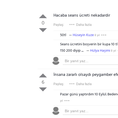
Hacaba seans ücreti nekadardir
0
Paylaş:
Daha fazla
50tl
Hüseyin Kuze
8 yıl
Seans ücretini boşverin bir kupa 10 t
150 200 diyip ....
Hülya Haşimi
8 yıl
İnsana zararlı olsaydı peygamber efe
6
Paylaş:
Daha fazla
Pazar günü yaptırdım 10 Eylül. Bedene
yıl