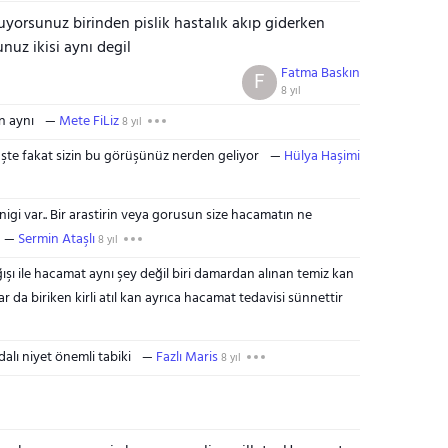
tuyorsunuz birinden pislik hastalık akıp giderken
nuz ikisi aynı degil
Fatma Baskın
F
8 yıl
n aynı
Mete FiLiz
8 yıl
şte fakat sizin bu görüşünüz nerden geliyor
Hülya Haşimi
igi var.. Bir arastirin veya gorusun size hacamatın ne
Sermin Ataşlı
8 yıl
ı ile hacamat aynı şey değil biri damardan alınan temiz kan
r da biriken kirli atıl kan ayrıca hacamat tedavisi sünnettir
alı niyet önemli tabiki
Fazlı Maris
8 yıl