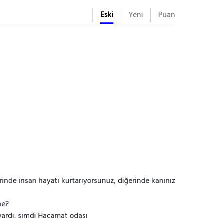
Eski
Yeni
Puan
rinde insan hayatı kurtarıyorsunuz, diğerinde kanınız
ne?
ardı, şimdi Hacamat odası