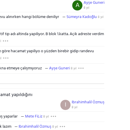
Ayşe Guneri
A
8 yıl
evu alınırken hangi bölüme deniliyr
Sümeyra Kadoğlu
8 yıl
 tip adı altinda yapiliyor. B blok 1.katta. Açik adreste verdim
l
ne göre hacamat yapiliyo o yüzden birebir gidip randevu
ıl
 ikna etmeye çalışmıyoruz
Ayşe Guneri
8 yıl
amat yapıldığını
Ibrahimhalil Özmuş
I
8 yıl
ış yaparlar
Mete FiLiz
8 yıl
k lazım
Ibrahimhalil Özmuş
8 yıl