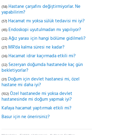
Hastane çarşafını değiştirmiyorlar. Ne
(58)
yapabilirim?
Hacamat mı yoksa sülük tedavisi mi iyi?
(57)
Endoskopi uyutulmadan mı yapılıyor?
(45)
Ağız yarası için hangi bölüme gidilmeli?
(22)
MR'da kalma süresi ne kadar?
(27)
Hacamat idrar kaçırmada etkili mi?
(36)
Sezeryan doğumda hastanede kaç gün
(32)
bekletiyorlar?
Doğum için devlet hastanesi mi, özel
(31)
hastane mi daha iyi?
Özel hastanede mi yoksa devlet
(102)
hastanesinde mi doğum yapmak iyi?
Kafaya hacamat yaptırmak etkili mi?
Basur için ne önerirsiniz?