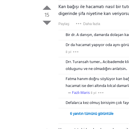
Kan bağışı ile hacamatı nasıl bir tu
digerinde şifa niyetine kan veriyorsu
15
Paylaş:
Daha fazla
Bir dr. A danışın, damarda dolaşan ka
Dr da hacamat yapıyor oda aynı görü
8 yıl
Drr. Turansah tumer... Acibademde klin
oldugunu ve ne olmadığını anlatsin..
Fatma hanım doğru söylüyor kan bağış
hacamat ise deri altında kılcal damarla
Fazlı Maris
8 yıl
Defalarca kez olmuş birisiyim çok fayd
6 yanıtın tümünü görüntüle