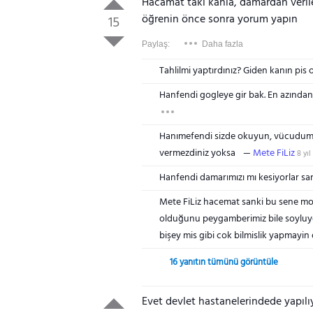
Hacamat taki kanla, damardan verile
öğrenin önce sonra yorum yapın
15
Paylaş:
Daha fazla
Tahlilmi yaptırdınız? Giden kanın pis
Hanfendi gogleye gir bak. En azından
Hanımefendi sizde okuyun, vücudumuz
vermezdiniz yoksa
Mete FiLiz
8 yıl
Hanfendi damarımızı mı kesiyorlar sa
Mete FiLiz hacemat sanki bu sene mod
olduğunu peygamberimiz bile soyluyor 
bişey mis gibi cok bilmislik yapmayin d
16 yanıtın tümünü görüntüle
Evet devlet hastanelerindede yapılıy