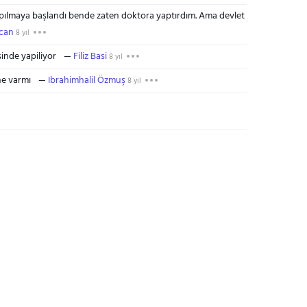
apılmaya başlandı bende zaten doktora yaptırdım. Ama devlet
can
8 yıl
inde yapiliyor
Filiz Basi
8 yıl
ne varmı
Ibrahimhalil Özmuş
8 yıl