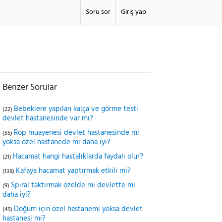
Soru sor
Giriş yap
Benzer Sorular
Bebeklere yapılan kalça ve görme testi
(22)
devlet hastanesinde var mı?
Rop muayenesi devlet hastanesinde mi
(55)
yoksa özel hastanede mi daha iyi?
Hacamat hangi hastalıklarda faydalı olur?
(21)
Kafaya hacamat yaptırmak etkili mi?
(138)
Spiral taktırmak özelde mi devlette mi
(9)
daha iyi?
Doğum için özel hastanemi yoksa devlet
(45)
hastanesi mi?