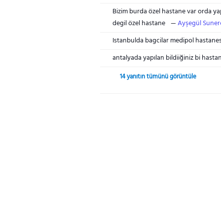
Bizim burda özel hastane var orda y
degil özel hastane
Ayşegül Suner
Istanbulda bagcilar medipol hastanes
antalyada yapılan bildiiğiniz bi hasta
14 yanıtın tümünü görüntüle