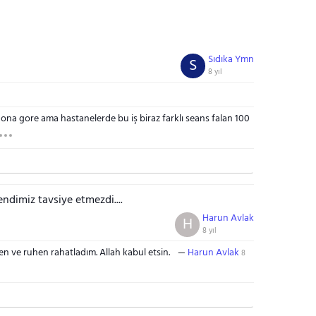
Sıdıka Ymn
S
8 yıl
l ona gore ama hastanelerde bu iş biraz farklı seans falan 100
ndimiz tavsiye etmezdi....
Harun Avlak
H
8 yıl
n ve ruhen rahatladım. Allah kabul etsin.
Harun Avlak
8