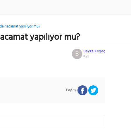
nde hacamat yapılıyor mu?
hacamat yapılıyor mu?
Beyza Kegeç
B
8 yıl
Paylaş: