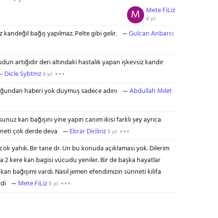
Mete FiLiz
M
8 yıl
 kandeğil bağış yapılmaz. Pelte gibi gelir.
Gulcan Anbarcı
un artığıdır deri altındaki hastalık yapan işkevsiz kandır
Dicle Sybtmz
8 yıl
lduğundan haberi yok duymuş sadece adını
Abdullah Mılet
unuz kan bağışını yine yapın canım ikisi farklı şey ayrıca
neti çok derde deva
Ebrar Diriliriz
8 yıl
ok yahık. Bir tane dr. Un bu konuda açıklamasi yok. Dilerim
a 2 kere kan bagisi vücudu yeniler. Bir de başka hayatlar
n bağışımi vardi. Nasil jemen efendimizin sünneti kilifa
di
Mete FiLiz
8 yıl