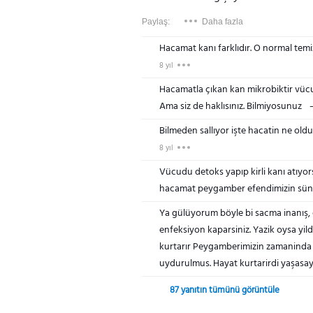
Paylaş:
Daha fazla
Hacamat kanı farklıdır. O normal temiz
8 yıl
Hacamatla çıkan kan mikrobiktir vücud
Ama siz de haklısınız. Bilmiyosunuz
Bilmeden sallıyor işte hacatin ne o
8 yıl
Vücudu detoks yapıp kirli kanı atıyors
hacamat peygamber efendimizin sün
Ya gülüyorum böyle bi sacma inanış, c
enfeksiyon kaparsiniz. Yazik oysa yild
kurtarır Peygamberimizin zamaninda ka
uydurulmus. Hayat kurtarirdi yaşasay
87 yanıtın tümünü görüntüle