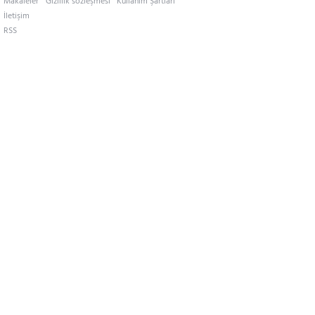
Makaleler
Gizlilik sözleşmesi
Kullanım Şartları
İletişim
RSS