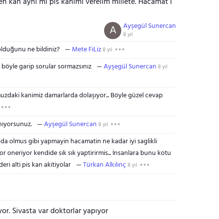
n kan aynı mı pis kanımı verelim millete. Hacamat ı
Ayşegül Sunercan
A
8 yıl
 olduğunu ne bildiniz?
Mete FiLiz
8 yıl
 böyle garip sorular sormazsınız
Ayşegül Sunercan
8 yıl
daki kanimiz damarlarda dolaşıyor... Böyle güzel cevap
nıyorsunuz.
Ayşegül Sunercan
8 yıl
a olmus gibi yapmayin hacamatin ne kadar iyi saglikli
oneriyor kendide sık sık yaptirirmis... İnsanlara bunu kotu
eri alti pis kan akitiyolar
Türkan Alkılınç
8 yıl
or. Sivasta var doktorlar yapıyor