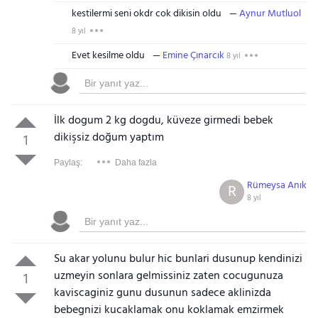
kestilermi seni okdr cok dikisin oldu
Aynur Mutluol
8 yıl
Evet kesilme oldu
Emine Çınarcık
8 yıl
İlk dogum 2 kg dogdu, küveze girmedi bebek
dikişsiz doğum yaptım
1
Paylaş:
Daha fazla
Rümeysa Anık
R
8 yıl
Su akar yolunu bulur hic bunlari dusunup kendinizi
uzmeyin sonlara gelmissiniz zaten cocugunuza
1
kaviscaginiz gunu dusunun sadece aklinizda
bebegnizi kucaklamak onu koklamak emzirmek