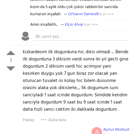
kızım da 5 aylık oldu çok şükür rabbim bir sancida
kurtarsin inşallah
Orhanın Demirelli
8 yıl
Amin insallahh..
Elçin Alvar
8 yıl
kizkardesim ilk dogurduna hic dikis olmadi ... Bende
ilk dogurduna 3 dikisim vardi sonra iki yil gecti gine
1
dogurdum 2 dikisim vardi hic acimiyor yani
kesirken duygu yok 7 gun biraz zor olacak yan
oturucan tuvalet isi kolay hic bilem dusunme
orasini alaka yok dikislerle.... İlk dogumum suni
sanciyladi 1 saat icinde dogurdum. Simdide kendim
sanciyla dogurdum 9 saat bu 9 saat icinde 1 saat
daha hizli sanci cektim iki dakkada dogurdum .
Paylaş:
Daha fazla
Aynur Mutluol
A