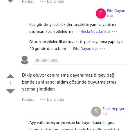
Paylaş:
Daha fazla
Filiz Dayan
F
8 yıl
Kac günde iyilesti dikisler tuvalette yanma yapti mi
oturmani felan etkiledi mi
Necla Navdar
8 yıl
Oturmani etkiler illlaki tuvalette pek bi yanma yapmiyo
40 gunde dustu bnm
Filiz Dayan
8 yıl
Dikiş oluyor canım ama dayanılmaz birşey değil
bende suni sancı aldım gözünde büyütme stres
1
yapma şimdiden
Paylaş:
Daha fazla
Sibel Hepişeri
S
8 yıl
Ayy valla bilmiyorum insan korkuyor kadın bagira
bagira gitti dogumhaneye bende hic doğum belirtisi