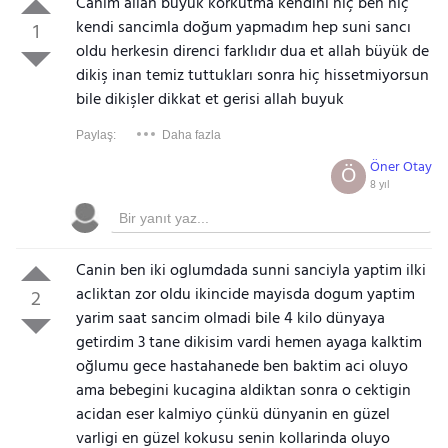
Canım allah büyük korkutma kendini hiç ben hiç
kendi sancimla doğum yapmadım hep suni sancı
1
oldu herkesin direnci farklıdır dua et allah büyük de
dikiş inan temiz tuttukları sonra hiç hissetmiyorsun
bile dikişler dikkat et gerisi allah buyuk
Paylaş:
Daha fazla
Öner Otay
Ö
8 yıl
Canin ben iki oglumdada sunni sanciyla yaptim ilki
acliktan zor oldu ikincide mayisda dogum yaptim
2
yarim saat sancim olmadi bile 4 kilo dünyaya
getirdim 3 tane dikisim vardi hemen ayaga kalktim
oğlumu gece hastahanede ben baktim aci oluyo
ama bebegini kucagina aldiktan sonra o cektigin
acidan eser kalmiyo çünkü dünyanin en güzel
varligi en güzel kokusu senin kollarinda oluyo