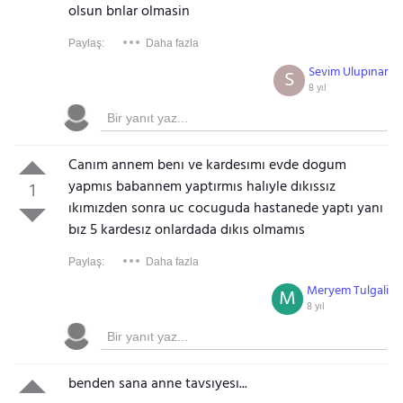
olsun bnlar olmasin
Paylaş:
Daha fazla
Sevim Ulupınar
S
8 yıl
Canım annem benı ve kardesımı evde dogum
yapmıs babannem yaptırmıs halıyle dıkıssız
1
ıkımızden sonra uc cocuguda hastanede yaptı yanı
bız 5 kardesız onlardada dıkıs olmamıs
Paylaş:
Daha fazla
Meryem Tulgali
M
8 yıl
benden sana anne tavsıyesı...