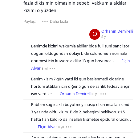
fazla dikisimin olmasinin sebebi vakkumla aldılar
kızımı o yüzden
Paylaş:
Daha fazla
Orhanın Demirelli
O
8 yıl
Benimde kizimi wakumla aldilar bide full suni sanci zor
dogum oldugundan dolayi bide solunumun normale
donmesi icin kuweze aldilar 13 gun boyunca. .
Elçin
Alvar
8 yıl
Benim kizim 7 gün yatti iki gün beslenmedi cigerine
hortum attiklari icin diğer 5 gün de sarılık tedeavisi için
ışın verdiler
Orhanın Demirelli
8 yıl
Rabbim saglicakla buyutmeyi nasip etsin insallah simdi
3 yasinda oldu kizim.. Bide 2. bebegimi bekliyoruz 1.5
hafta flan kaldi o da insallah kismetse epidural olucak. .
Elçin Alvar
8 yıl
Aminnn rabbim cumlemizin evladini korusun benim