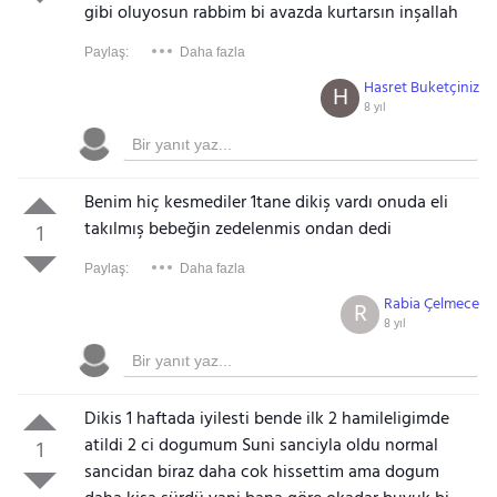
gibi oluyosun rabbim bi avazda kurtarsın inşallah
Paylaş:
Daha fazla
Hasret Buketçiniz
H
8 yıl
Benim hiç kesmediler 1tane dikiş vardı onuda eli
takılmış bebeğin zedelenmis ondan dedi
1
Paylaş:
Daha fazla
Rabia Çelmece
R
8 yıl
Dikis 1 haftada iyilesti bende ilk 2 hamileligimde
atildi 2 ci dogumum Suni sanciyla oldu normal
1
sancidan biraz daha cok hissettim ama dogum