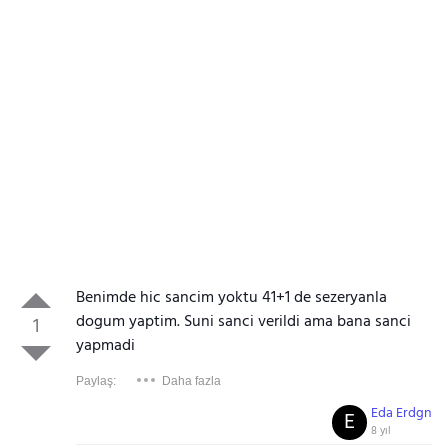
Benimde hic sancim yoktu 41+1 de sezeryanla
dogum yaptim. Suni sanci verildi ama bana sanci
1
yapmadi
Paylaş:
Daha fazla
Eda Erdgn
E
8 yıl