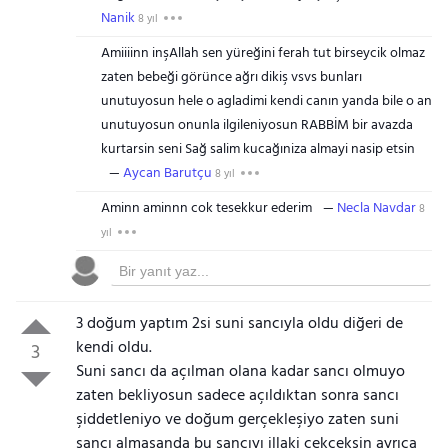
Nanik
8 yıl
Amiiiinn inşAllah sen yüreğini ferah tut birseycik olmaz
zaten bebeği görünce ağrı dikiş vsvs bunları
unutuyosun hele o agladimi kendi canın yanda bile o an
unutuyosun onunla ilgileniyosun RABBİM bir avazda
kurtarsin seni Sağ salim kucağıniza almayi nasip etsin
Aycan Barutçu
8 yıl
Aminn aminnn cok tesekkur ederim
Necla Navdar
8
yıl
3 doğum yaptım 2si suni sancıyla oldu diğeri de
kendi oldu.
3
Suni sancı da açılman olana kadar sancı olmuyo
zaten bekliyosun sadece açıldıktan sonra sancı
şiddetleniyo ve doğum gerçekleşiyo zaten suni
sancı almasanda bu sancıyı illaki çekceksin ayrıca