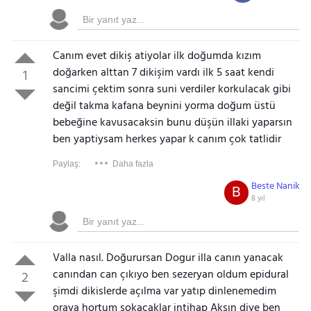
Canım evet dikiş atiyolar ilk doğumda kızım
doğarken alttan 7 dikişim vardı ilk 5 saat kendi
1
sancimi çektim sonra suni verdiler korkulacak gibi
değil takma kafana beynini yorma doğum üstü
bebeğine kavusacaksin bunu düşün illaki yaparsın
ben yaptiysam herkes yapar k canım çok tatlidir
Paylaş:
Daha fazla
Beste Nanik
B
8 yıl
Valla nasıl. Doğurursan Dogur illa canın yanacak
canından can çıkıyo ben sezeryan oldum epidural
2
şimdi dikislerde açılma var yatıp dinlenemedim
oraya hortum sokacaklar intihap Aksın diye ben