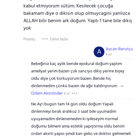
kabul etmiyorum sütüm. Kesilecek çocuğa
bakamam diye o dikisin olup olmuycagini yanlızca
ALLAH bilir benim ark doğum. Yaptı 1 tane bile dikiş
yok
Paylaş:
Daha fazla
Aycan Barutçu
A
8 yıl
Bebeğiniz kaç aylık bende epidural doğum yaptım
ameliyat yerim bazen çok sancıyo dikiş yerine bişey
oldu diye çok korkuyorum bazen. Bende hiç
dinlenmedim çünkü bazen de ağır kaldırıyorum
Özlem Akinönder
8 yıl
Ne Ay'ı bugün tam 14 gün oldu doğum Yapalı
dinlenmeyi bırak aralıksız 3 saat bile uyumadim
uyuyamadim dinlenemedim ki iyileseyim normal
doğumu bilmem ama estetik yapıştırma oldu benim
ordan akıntı yapıo şimdi kan gelio ve doktor gelmemeli