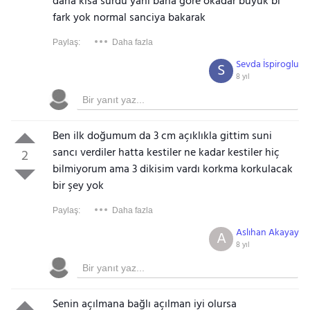
daha kisa sürdü yani bana göre okadar buyuk bi
fark yok normal sanciya bakarak
Paylaş:
Daha fazla
Sevda İspiroglu
S
8 yıl
Ben ilk doğumum da 3 cm açıklıkla gittim suni
sancı verdiler hatta kestiler ne kadar kestiler hiç
2
bilmiyorum ama 3 dikisim vardı korkma korkulacak
bir şey yok
Paylaş:
Daha fazla
Aslıhan Akayay
A
8 yıl
Senin açılmana bağlı açılman iyi olursa