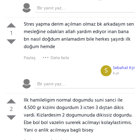
Stres yapma derim açılman olmaz bk arkadaşım sen
mesleğine odaklan allah yardım ediyor inan bana
1
bn nasıl doğdum anlamadım bile herkes şaşırdı ilk
doğum hemde
Paylaş:
Daha fazla
Sebahat Kşr
S
8 yıl
Ilk hamileligim normal dogumdu suni sanci ile
4.500 gr kizimi dogurdum 3 icten 3 dıştan dikis
2
vardi. Kizlardesim 2 dogumunuda dikissiz dogurdu.
Ebe bol bol vazelin surerek acilmayi kolaylastirmis.
Yani o anlik acilmaya bagli bisey