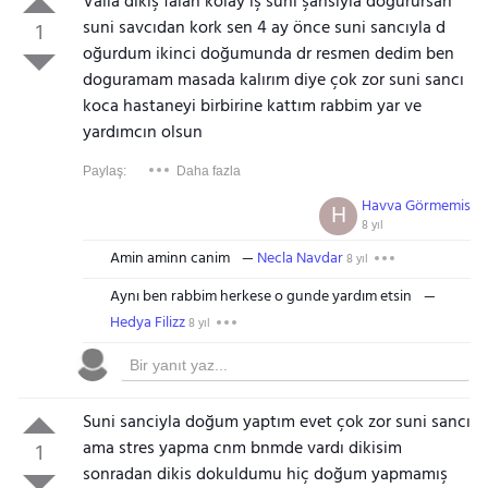
Valla dikiş falan kolay iş suni şansıyla doğurursan
suni savcıdan kork sen 4 ay önce suni sancıyla d
1
oğurdum ikinci doğumunda dr resmen dedim ben
doguramam masada kalırım diye çok zor suni sancı
koca hastaneyi birbirine kattım rabbim yar ve
yardımcın olsun
Paylaş:
Daha fazla
Havva Görmemis
H
8 yıl
Amin aminn canim
Necla Navdar
8 yıl
Aynı ben rabbim herkese o gunde yardım etsin
Hedya Filizz
8 yıl
Suni sanciyla doğum yaptım evet çok zor suni sancı
ama stres yapma cnm bnmde vardı dikisim
1
sonradan dikis dokuldumu hiç doğum yapmamış