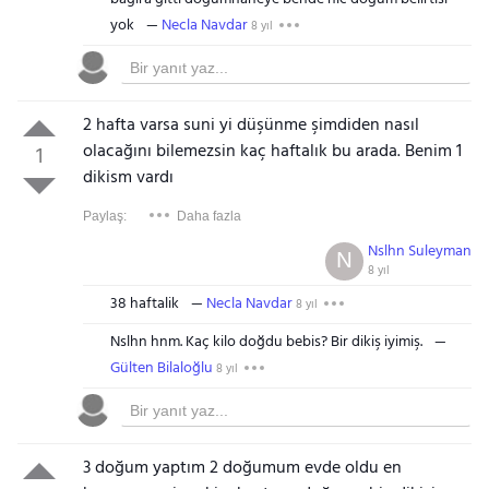
yok
Necla Navdar
8 yıl
2 hafta varsa suni yi düşünme şimdiden nasıl
olacağını bilemezsin kaç haftalık bu arada. Benim 1
1
dikism vardı
Paylaş:
Daha fazla
Nslhn Suleyman
N
8 yıl
38 haftalik
Necla Navdar
8 yıl
Nslhn hnm. Kaç kilo doğdu bebis? Bir dikiş iyimiş.
Gülten Bilaloğlu
8 yıl
3 doğum yaptım 2 doğumum evde oldu en