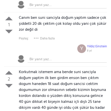
Canım ben suni sanciyla doğum yaptım sadece çok
şiddetli 20 dk çektim çok kolay oldu yani çok şükür
1
zor değil di
Paylaş:
Daha fazla
Yıldız Einstein
Y
8 yıl
Korkutmak istemem ama bende suni sanciyla
doğum yaptim ilk ben girdim enson ben çıktım
2
dogum haneden 18 saat doğum sancisi cektim
dogumumun zor olmasının sebebi kizimin boynuna
kordon dolando o yüzden dikiş konusuna gelince
40 gün dikkat et bişeyin kalmaz içli dışlı 25 tane
dikişim vardı 40 günde iyi oldu çok şükür bu kadar