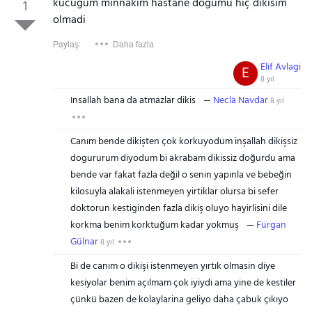
kucugum minnakim hastane doğumu hiç dikisim
1
olmadi
Paylaş:
Daha fazla
Elif Avlagi
E
8 yıl
Insallah bana da atmazlar dikis
Necla Navdar
8 yıl
Canım bende dikişten çok korkuyodum inşallah dikişsiz
dogururum diyodum bi akrabam dikissiz doğurdu ama
bende var fakat fazla değil o senin yapınla ve bebeğin
kilosuyla alakali istenmeyen yirtiklar olursa bi sefer
doktorun kestiginden fazla dikiş oluyo hayirlisini dile
korkma benim korktuğum kadar yokmuş
Fürgan
Gülnar
8 yıl
Bi de canım o dikişi istenmeyen yırtık olmasin diye
kesiyolar benim açılmam çok iyiydi ama yine de kestiler
çünkü bazen de kolaylarina geliyo daha çabuk çıkıyo