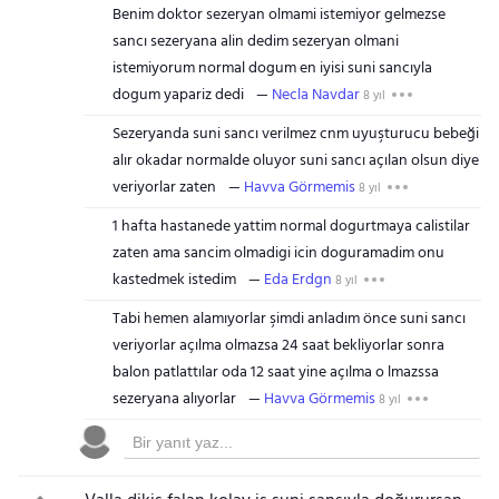
Benim doktor sezeryan olmami istemiyor gelmezse
sancı sezeryana alin dedim sezeryan olmani
istemiyorum normal dogum en iyisi suni sancıyla
dogum yapariz dedi
Necla Navdar
8 yıl
Sezeryanda suni sancı verilmez cnm uyuşturucu bebeği
alır okadar normalde oluyor suni sancı açılan olsun diye
veriyorlar zaten
Havva Görmemis
8 yıl
1 hafta hastanede yattim normal dogurtmaya calistilar
zaten ama sancim olmadigi icin doguramadim onu
kastedmek istedim
Eda Erdgn
8 yıl
Tabi hemen alamıyorlar şimdi anladım önce suni sancı
veriyorlar açılma olmazsa 24 saat bekliyorlar sonra
balon patlattılar oda 12 saat yine açılma o lmazssa
sezeryana alıyorlar
Havva Görmemis
8 yıl