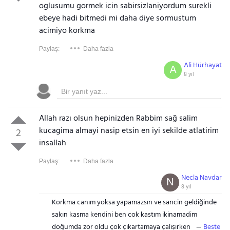
oglusumu gormek icin sabirsizlaniyordum surekli
ebeye hadi bitmedi mi daha diye sormustum
acimiyo korkma
Paylaş:
Daha fazla
Ali Hürhayat
A
8 yıl
Allah razı olsun hepinizden Rabbim sağ salim
kucagima almayi nasip etsin en iyi sekilde atlatirim
2
insallah
Paylaş:
Daha fazla
Necla Navdar
N
8 yıl
Korkma canım yoksa yapamazsın ve sancin geldiğinde
sakın kasma kendini ben cok kastım ikinamadim
doğumda zor oldu çok çıkartamaya çalışırken
Beste