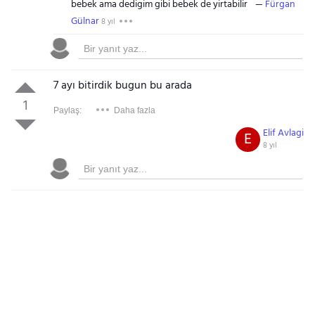
bebek ama dedigim gibi bebek de yirtabilir
Fürgan
Gülnar
8 yıl
7 ayı bitirdik bugun bu arada
1
Paylaş:
Daha fazla
Elif Avlagi
E
8 yıl