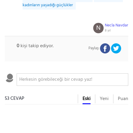
kadınların yaşadığı güçlükler
Necla Navdar
N
8 yıl
0
kişi takip ediyor.
Paylaş:
53 CEVAP
Eski
Yeni
Puan