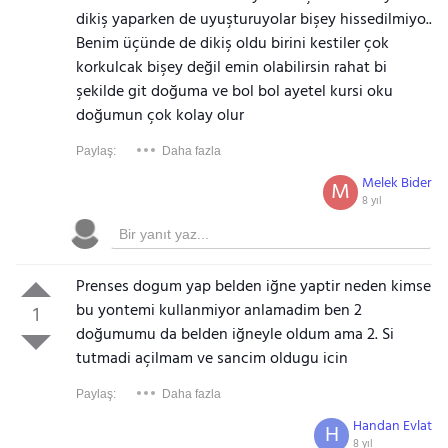
dikiş yaparken de uyuşturuyolar bişey hissedilmiyo..
Benim üçünde de dikiş oldu birini kestiler çok
korkulcak bişey değil emin olabilirsin rahat bi
şekilde git doğuma ve bol bol ayetel kursi oku
doğumun çok kolay olur
Paylaş:
Daha fazla
Melek Bider
M
8 yıl
Gezinti Menüsü
Prenses dogum yap belden iğne yaptir neden kimse
bu yontemi kullanmiyor anlamadim ben 2
1
doğumumu da belden iğneyle oldum ama 2. Si
tutmadi açilmam ve sancim oldugu icin
Paylaş:
Daha fazla
Handan Evlat
H
8 yıl