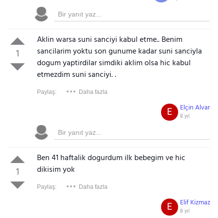
Aklin warsa suni sanciyi kabul etme.. Benim
sancilarim yoktu son gunume kadar suni sanciyla
1
dogum yaptirdilar simdiki aklim olsa hic kabul
etmezdim suni sanciyi. .
Paylaş:
Daha fazla
Elçin Alvar
E
8 yıl
Ben 41 haftalik dogurdum ilk bebegim ve hic
dikisim yok
1
Paylaş:
Daha fazla
Elif Kizmaz
E
8 yıl