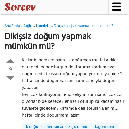
Ana Sayfa
»
Sağlık
»
Hamilelik
»
Dikişsiz doğum yapmak mümkün mü?
Dikişsiz doğum yapmak
mümkün mü?
Kızlar bi hemsire bana ilk doğumda mutlaka dikis
olur dedi bende bugün doktoruma sordum evet
9
dogru dedi dikissiz doğum yapan yok mu ya bide 2
hafta icinde dogurmazsam suni sancıyla doğum
yapacam
Ben çok korkuyorum endiseliyim suni sanci cok zor
diyorlar bide kesecekler nasil oturup kalkacam nasil
tuvalete gidecem? Kafamda deli sorular. Benim 2
hafta icinde dogurmam lazım
ilk doğumda her zaman dikiş olur mu
doğum sonrası