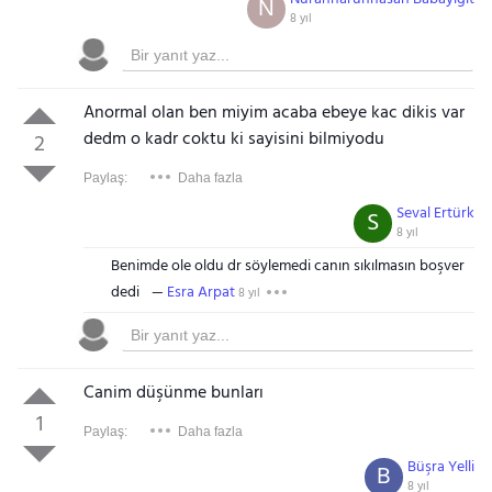
N
8 yıl
Anormal olan ben miyim acaba ebeye kac dikis var
dedm o kadr coktu ki sayisini bilmiyodu
2
Paylaş:
Daha fazla
Seval Ertürk
S
8 yıl
Benimde ole oldu dr söylemedi canın sıkılmasın boşver
dedi
Esra Arpat
8 yıl
Canim düşünme bunları
1
Paylaş:
Daha fazla
Büşra Yelli
B
8 yıl