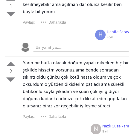
kesilmeyebilir ama açılman dar olursa kesilir ben
1
böyle biliyorum
Paylaş:
Daha fazla
Hanife Saray
H
8 yıl
Yarın bir hafta olacak doğum yapalı dikerken hiç bir
şekilde hissetmiyorsunuz ama bende sonradan
2
sıkıntı oldu çünkü çok kötü hasta oldum ve çok
oksurdum o yüzden dikislerim patladı ama sürekli
batikonlu suyla yıkadım ve şuan çok iyi gidiyor
doğuma kadar kendinize çok dikkat edin grip falan
olursanız biraz zor geçebilir iyileşme süreci
Paylaş:
Daha fazla
Nazlı Güzelkara
N
8 yıl