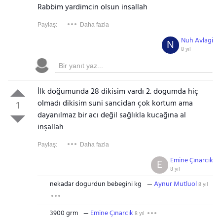
Rabbim yardimcin olsun insallah
Paylaş:
Daha fazla
Nuh Avlagi
N
8 yıl
İlk doğumunda 28 dikisim vardı 2. dogumda hiç
olmadı dikisim suni sancidan çok kortum ama
1
dayanılmaz bir acı değil sağlıkla kucağına al
inşallah
Paylaş:
Daha fazla
Emine Çınarcık
E
8 yıl
nekadar dogurdun bebegini kg
Aynur Mutluol
8 yıl
3900 grm
Emine Çınarcık
8 yıl