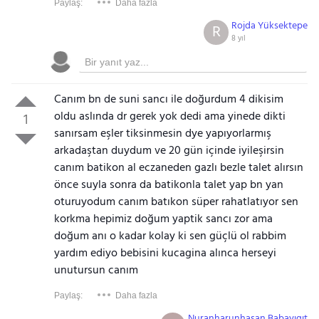
Paylaş:
Daha fazla
Rojda Yüksektepe
R
8 yıl
Canım bn de suni sancı ile doğurdum 4 dikisim
oldu aslında dr gerek yok dedi ama yinede dikti
1
sanırsam eşler tiksinmesin dye yapıyorlarmış
arkadaştan duydum ve 20 gün içinde iyileşirsin
canım batikon al eczaneden gazlı bezle talet alırsın
önce suyla sonra da batikonla talet yap bn yan
oturuyodum canım batıkon süper rahatlatıyor sen
korkma hepimiz doğum yaptik sancı zor ama
doğum anı o kadar kolay ki sen güçlü ol rabbim
yardım ediyo bebisini kucagina alınca herseyi
unutursun canım
Paylaş:
Daha fazla
Nuranharunhasan Babayıgıt