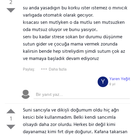
2
su anda yasadıgın bu korku ıster ıstemez o mınıcık
varlıgada otomatık olarak gecıyor.
kısacası sen mutlyken o da mutlu sen mutsuzken
oda mutsuz oluyor ve bunu yasıyor..
senı bu kadar strese sokan bır durumu düşünme
sutun gider ve çocuğa mama vermek zorunda
kalirsin bende hep sitreliydim şimdi sutum çok az
ve mamaya başladık devam ediyoruz
Paylaş:
Daha fazla
Yaren Yeğit
Y
8 yıl
Suni sancıyla ve dikişli doğumum oldu hiç ağrı
kesici bile kullanmadım. Belki kendi sancımla
1
olsaydı daha zor olurdu. Herkes bir değil kimi
dayanamaz kimi fırt diye doğurur.. Kafana takarsan