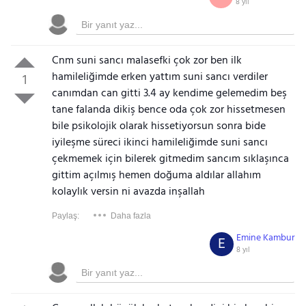
8 yıl
Cnm suni sancı malasefki çok zor ben ilk
hamileliğimde erken yattım suni sancı verdiler
1
canımdan can gitti 3.4 ay kendime gelemedim beş
tane falanda dikiş bence oda çok zor hissetmesen
bile psikolojik olarak hissetiyorsun sonra bide
iyileşme süreci ikinci hamileliğimde suni sancı
çekmemek için bilerek gitmedim sancım sıklaşınca
gittim açılmış hemen doğuma aldılar allahım
kolaylık versin ni avazda inşallah
Paylaş:
Daha fazla
Emine Kambur
E
8 yıl