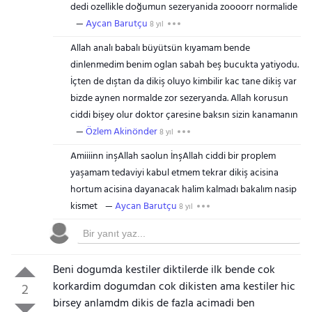
dedi ozellikle doğumun sezeryanida zoooorr normalide
Aycan Barutçu
8 yıl
Allah analı babalı büyütsün kıyamam bende
dinlenmedim benim oglan sabah beş bucukta yatiyodu.
İçten de dıştan da dikiş oluyo kimbilir kac tane dikiş var
bizde aynen normalde zor sezeryanda. Allah korusun
ciddi bişey olur doktor çaresine baksın sizin kanamanın
Özlem Akinönder
8 yıl
Amiiiinn inşAllah saolun İnşAllah ciddi bir proplem
yaşamam tedaviyi kabul etmem tekrar dikiş acisina
hortum acisina dayanacak halim kalmadı bakalım nasip
kismet
Aycan Barutçu
8 yıl
Beni dogumda kestiler diktilerde ilk bende cok
korkardim dogumdan cok dikisten ama kestiler hic
2
birsey anlamdm dikis de fazla acimadi ben