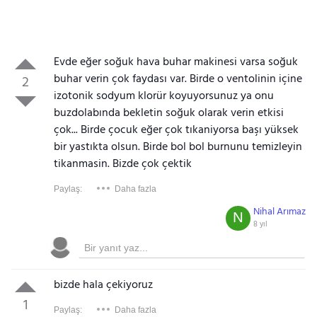
Evde eğer soğuk hava buhar makinesi varsa soğuk
buhar verin çok faydası var. Birde o ventolinin içine
2
izotonik sodyum klorür koyuyorsunuz ya onu
buzdolabında bekletin soğuk olarak verin etkisi
çok... Birde çocuk eğer çok tıkaniyorsa başı yüksek
bir yastıkta olsun. Birde bol bol burnunu temizleyin
tikanmasin. Bizde çok çektik
Paylaş:
Daha fazla
Nihal Arımaz
N
8 yıl
bizde hala çekiyoruz
1
Paylaş:
Daha fazla