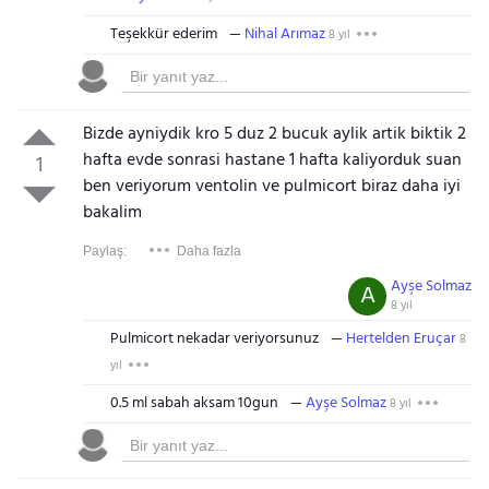
Teşekkür ederim
Nihal Arımaz
8 yıl
Bizde ayniydik kro 5 duz 2 bucuk aylik artik biktik 2
hafta evde sonrasi hastane 1 hafta kaliyorduk suan
1
ben veriyorum ventolin ve pulmicort biraz daha iyi
bakalim
Paylaş:
Daha fazla
Ayşe Solmaz
A
8 yıl
Pulmicort nekadar veriyorsunuz
Hertelden Eruçar
8
yıl
0.5 ml sabah aksam 10gun
Ayşe Solmaz
8 yıl