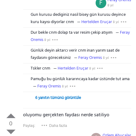
Feray Oremis
F
8 yıl
Gun kurusu dediginiz nasil bisey gün kurusu deyince
kuru kayısı diyorlar cnm
Hertelden Eruçar
8 yıl
Dur bekle cnm dolap ta var resim çekip atıyım
Feray
Oremis
8 yıl
Günlük deyin aktarcı verir cnm inan yarım saat de
faydasını göreceksiniz
Feray Oremis
8 yıl
Tskler cnm
Hertelden Eruçar
8 yıl
Pamuğu bu günlük kararıncaya kadar üstünde tut ama
Feray Oremis
8 yıl
6 yanıtın tümünü görüntüle
oluyomu gerçekten faydası nerde satiliyo
0
Paylaş:
Daha fazla
Ozlem Ahuçalar