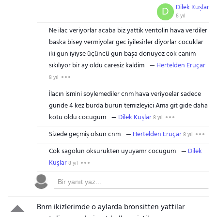
Dilek Kuşlar
D
8 yıl
Ne ilac veriyorlar acaba biz yattik ventolin hava verdiler
baska bisey vermiyolar gec iyilesirler diyorlar cocuklar
iki gun iyiyse üçüncü gun başa donuyoz cok canim
sıkılıyor bir ay oldu caresiz kaldim
Hertelden Eruçar
8 yıl
İlacın ismini soylemediler cnm hava veriyoelar sadece
gunde 4 kez burda burun temizleyici Ama git gide daha
kotu oldu cocugum
Dilek Kuşlar
8 yıl
Sizede geçmiş olsun cnm
Hertelden Eruçar
8 yıl
Cok sagolun oksurukten uyuyamr cocugum
Dilek
Kuşlar
8 yıl
Bnm ikizlerimde o aylarda bronsitten yattilar