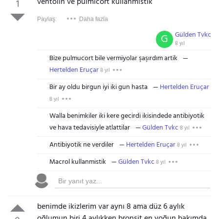
ventolin ve pulmicort kullanmistik
1
Paylaş:
Daha fazla
Gülden Tvkc
G
8 yıl
Bize pulmucort bile vermiyolar şaşırdım artik
Hertelden Eruçar
8 yıl
Bir ay oldu birgun iyi iki gun hasta
Hertelden Eruçar
8 yıl
Walla benimkiler iki kere gecirdi ikisindede antibiyotik
ve hava tedavisiyle atlattilar
Gülden Tvkc
8 yıl
Antibiyotik ne verdiler
Hertelden Eruçar
8 yıl
Macrol kullanmistik
Gülden Tvkc
8 yıl
benimde ikizlerim var aynı 8 ama düz 6 aylık
oğlumun biri 4 aylıkken bronşit en yoğun bakımda