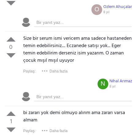
Ozlem Ahuçalar
O
8 yıl
Size bir serum ismi vericem ama sadece hastaneden
temin edebilirsiniz.... Eczanede satışı yok... Eger
0
temin edebilirim derseniz isim yazarım. O zaman
çocuk mışıl mışıl uyuyor
Paylaş:
Daha fazla
Nihal Arımaz
N
8 yıl
bi zararı yok demi olmuyo alırım ama zararı varsa
almam
1
Paylaş:
Daha fazla