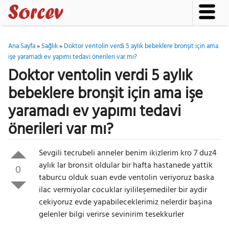
Ana Sayfa
»
Sağlık
»
Doktor ventolin verdi 5 aylık bebeklere bronşit için ama
işe yaramadı ev yapımı tedavi önerileri var mı?
Doktor ventolin verdi 5 aylık
bebeklere bronşit için ama işe
yaramadı ev yapımı tedavi
önerileri var mı?
Sevgili tecrubeli anneler benim ikizlerim kro 7 duz4
aylık lar bronsit oldular bir hafta hastanede yattik
0
taburcu olduk suan evde ventolin veriyoruz baska
ilac vermiyolar cocuklar iyilileşemediler bir aydir
cekiyoruz evde yapabileceklerimiz nelerdir başina
gelenler bilgi verirse sevinirim tesekkurler