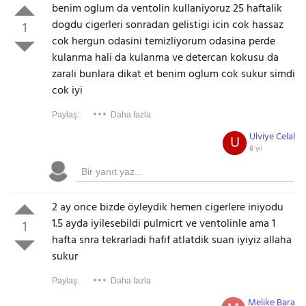
benim oglum da ventolin kullaniyoruz 25 haftalik
dogdu cigerleri sonradan gelistigi icin cok hassaz
1
cok hergun odasini temizliyorum odasina perde
kulanma hali da kulanma ve detercan kokusu da
zarali bunlara dikat et benim oglum cok sukur simdi
cok iyi
Paylaş:
Daha fazla
Ulviye Celal
U
8 yıl
2 ay once bizde öyleydik hemen cigerlere iniyodu
1.5 ayda iyilesebildi pulmicrt ve ventolinle ama 1
1
hafta snra tekrarladi hafif atlatdik suan iyiyiz allaha
sukur
Paylaş:
Daha fazla
Melike Bara