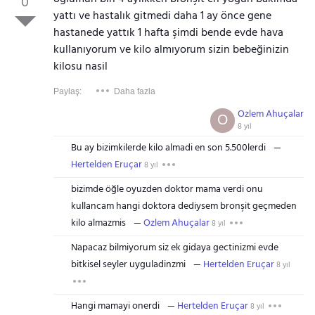
0
yattı ve hastalık gitmedi daha 1 ay önce gene
hastanede yattık 1 hafta şimdi bende evde hava
kullanıyorum ve kilo almıyorum sizin bebeğinizin
kilosu nasil
Paylaş:
Daha fazla
Ozlem Ahuçalar
O
8 yıl
Bu ay bizimkilerde kilo almadi en son 5.500lerdi
Hertelden Eruçar
8 yıl
bizimde öğle oyuzden doktor mama verdi onu
kullancam hangi doktora dediysem bronşit geçmeden
kilo almazmis
Ozlem Ahuçalar
8 yıl
Napacaz bilmiyorum siz ek gidaya gectinizmi evde
bitkisel seyler uyguladinzmi
Hertelden Eruçar
8 yıl
Hangi mamayi onerdi
Hertelden Eruçar
8 yıl