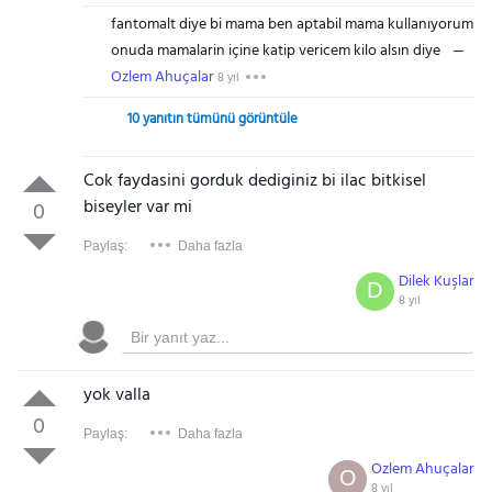
fantomalt diye bi mama ben aptabil mama kullanıyorum
onuda mamalarin içine katip vericem kilo alsın diye
Ozlem Ahuçalar
8 yıl
10 yanıtın tümünü görüntüle
Cok faydasini gorduk dediginiz bi ilac bitkisel
biseyler var mi
0
Paylaş:
Daha fazla
Dilek Kuşlar
D
8 yıl
yok valla
0
Paylaş:
Daha fazla
Ozlem Ahuçalar
O
8 yıl