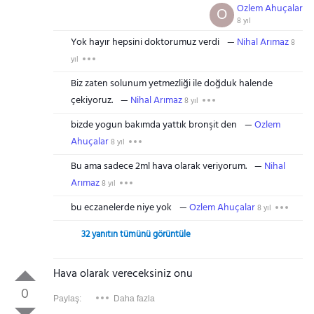
Ozlem Ahuçalar
O
8 yıl
Yok hayır hepsini doktorumuz verdi
Nihal Arımaz
8
yıl
Biz zaten solunum yetmezliği ile doğduk halende
çekiyoruz.
Nihal Arımaz
8 yıl
bizde yogun bakımda yattık bronşit den
Ozlem
Ahuçalar
8 yıl
Bu ama sadece 2ml hava olarak veriyorum.
Nihal
Arımaz
8 yıl
bu eczanelerde niye yok
Ozlem Ahuçalar
8 yıl
32 yanıtın tümünü görüntüle
Hava olarak vereceksiniz onu
0
Paylaş:
Daha fazla