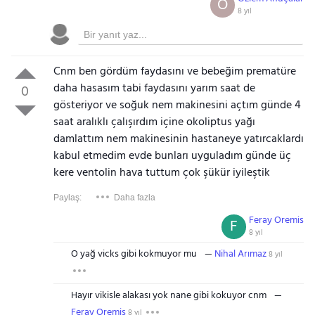
O
8 yıl
Cnm ben gördüm faydasını ve bebeğim prematüre
daha hasasım tabi faydasını yarım saat de
0
gösteriyor ve soğuk nem makinesini açtım günde 4
saat aralıklı çalışırdım içine okoliptus yağı
damlattım nem makinesinin hastaneye yatırcaklardı
kabul etmedim evde bunları uyguladım günde üç
kere ventolin hava tuttum çok şükür iyileştik
Paylaş:
Daha fazla
Feray Oremis
F
8 yıl
O yağ vicks gibi kokmuyor mu
Nihal Arımaz
8 yıl
Hayır vikisle alakası yok nane gibi kokuyor cnm
Feray Oremis
8 yıl