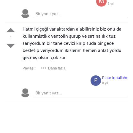
M
8 yıl
Hatmi çiçeği var aktardan alabilirsiniz biz onu da
kullanmistikk ventolin şurup ve sırtına ılık tuz
1
sariyordum bir tane cevizi kırıp suda bir gece
bekletip veriyordum ikizlerim hemen anlatıyordu
geçmiş olsun çok zor
Paylaş:
Daha fazla
Pınar Innallahe
P
8 yıl