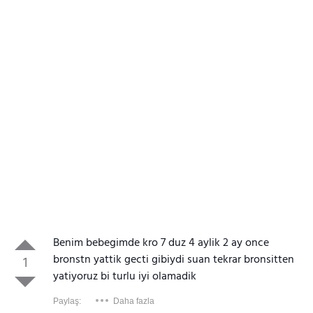
Benim bebegimde kro 7 duz 4 aylik 2 ay once
bronstn yattik gecti gibiydi suan tekrar bronsitten
1
yatiyoruz bi turlu iyi olamadik
Paylaş:
Daha fazla