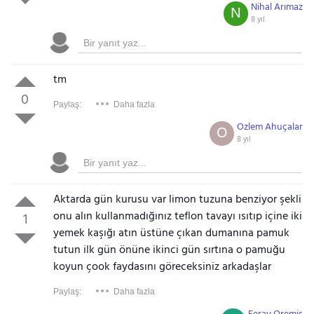
Nihal Arımaz
N
8 yıl
tm
0
Paylaş:
Daha fazla
Ozlem Ahuçalar
O
8 yıl
Aktarda gün kurusu var limon tuzuna benziyor şekli
onu alın kullanmadığınız teflon tavayı ısıtıp içine iki
1
yemek kaşığı atın üstüne çıkan dumanına pamuk
tutun ilk gün önüne ikinci gün sırtına o pamuğu
koyun çook faydasını göreceksiniz arkadaşlar
Paylaş:
Daha fazla