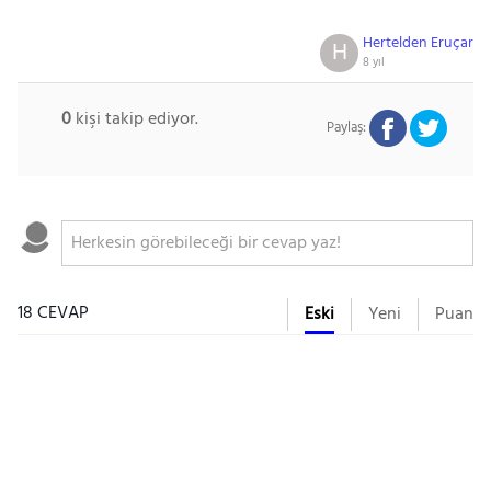
Hertelden Eruçar
H
8 yıl
0
kişi takip ediyor.
Paylaş:
18 CEVAP
Eski
Yeni
Puan