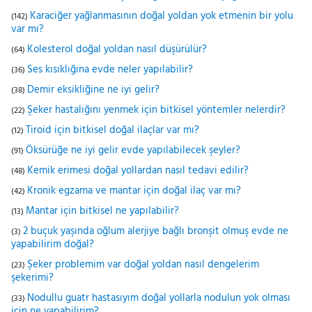
Karaciğer yağlanmasının doğal yoldan yok etmenin bir yolu
(142)
var mı?
Kolesterol doğal yoldan nasıl düşürülür?
(64)
Ses kısıklığına evde neler yapılabilir?
(36)
Demir eksikliğine ne iyi gelir?
(38)
Şeker hastalığını yenmek için bitkisel yöntemler nelerdir?
(22)
Tiroid için bitkisel doğal ilaçlar var mı?
(12)
Öksürüğe ne iyi gelir evde yapılabilecek şeyler?
(91)
Kemik erimesi doğal yollardan nasıl tedavi edilir?
(48)
Kronik egzama ve mantar için doğal ilaç var mı?
(42)
Mantar için bitkisel ne yapılabilir?
(13)
2 buçuk yaşında oğlum alerjiye bağlı bronşit olmuş evde ne
(3)
yapabilirim doğal?
Şeker problemim var doğal yoldan nasıl dengelerim
(23)
şekerimi?
Nodullu guatr hastasıyım doğal yollarla nodulun yok olması
(33)
için ne yapabilirim?