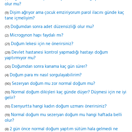
olur mu?
Dişim ağrıyor ama çocuk emziriyorum parol ilacını günde kaç
(9)
tane içmeliyim?
Doğumdan sonra adet düzensizliği olur mu?
(17)
Microgynon hapı faydalı mı?
(2)
Doğum lekesi için ne önerirsiniz?
(21)
Devlet hastanesi kontrol yapmadığı hastayı doğum
(29)
yaptırmıyor mu?
Doğumdan sonra kanama kaç gün sürer?
(20)
Doğum para mı nasıl sorgulayabilirim?
(4)
Sezeryan doğum mu zor normal doğum mu?
(90)
Normal doğum dikişleri kaç günde düşer? Düşmesi için ne iyi
(10)
gelir?
Esenyurtta hangi kadın doğum uzmanı önerirsiniz?
(10)
Normal doğum mu sezeryan doğum mu hangi haftada belli
(19)
olur?
2 gün önce normal doğum yaptım sütüm hala gelmedi ne
(8)