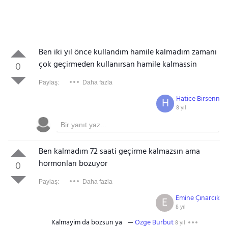
Ben iki yıl önce kullandım hamile kalmadım zamanı
çok geçirmeden kullanırsan hamile kalmassin
0
Paylaş:
Daha fazla
Hatice Birsenn
H
8 yıl
Ben kalmadım 72 saati geçirme kalmazsın ama
hormonları bozuyor
0
Paylaş:
Daha fazla
Emine Çınarcık
E
8 yıl
Kalmayim da bozsun ya
Ozge Burbut
8 yıl