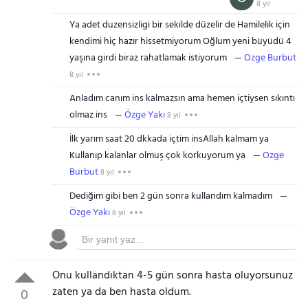
8 yıl
Ya adet duzensizligi bir sekilde düzelir de Hamilelik için
kendimi hiç hazır hissetmiyorum Oğlum yeni büyüdü 4
yaşına girdi biraz rahatlamak istiyorum
Ozge Burbut
8 yıl
Anladım canım ins kalmazsın ama hemen içtiysen sıkıntı
olmaz ins
Özge Yakı
8 yıl
İlk yarım saat 20 dkkada içtim insAllah kalmam ya
Kullanıp kalanlar olmuş çok korkuyorum ya
Ozge
Burbut
8 yıl
Dediğim gibi ben 2 gün sonra kullandım kalmadım
Özge Yakı
8 yıl
Onu kullandıktan 4-5 gün sonra hasta oluyorsunuz
zaten ya da ben hasta oldum.
0