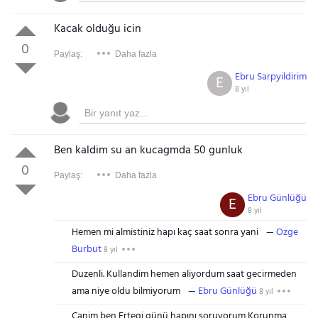
Kacak olduğu icin
0
Paylaş:
Daha fazla
Ebru Sarpyildirim
E
8 yıl
Ben kaldim su an kucagmda 50 gunluk
0
Paylaş:
Daha fazla
Ebru Günlüğü
E
8 yıl
Hemen mi almistiniz hapı kaç saat sonra yani
Ozge
Burbut
8 yıl
Duzenli. Kullandim hemen aliyordum saat gecirmeden
ama niye oldu bilmiyorum
Ebru Günlüğü
8 yıl
Canim ben Ertegi günü hapını soruyorum Korunma