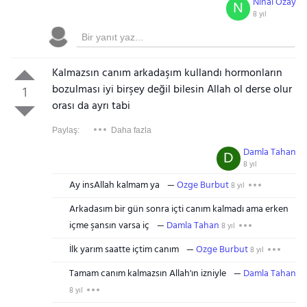
Nihal Özay
N
8 yıl
Kalmazsın canım arkadaşım kullandı hormonların
bozulması iyi birşey değil bilesin Allah ol derse olur
1
orası da ayrı tabi
Paylaş:
Daha fazla
Damla Tahan
D
8 yıl
Ay insAllah kalmam ya
Ozge Burbut
8 yıl
Arkadasım bir gün sonra içti canım kalmadı ama erken
içme şansın varsa iç
Damla Tahan
8 yıl
İlk yarım saatte içtim canım
Ozge Burbut
8 yıl
Tamam canım kalmazsın Allah'ın izniyle
Damla Tahan
8 yıl