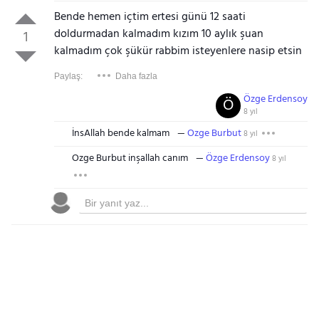
Bende hemen içtim ertesi günü 12 saati
doldurmadan kalmadım kızım 10 aylık şuan
1
kalmadım çok şükür rabbim isteyenlere nasip etsin
Paylaş:
Daha fazla
Özge Erdensoy
Ö
8 yıl
İnsAllah bende kalmam
Ozge Burbut
8 yıl
Ozge Burbut inşallah canım
Özge Erdensoy
8 yıl