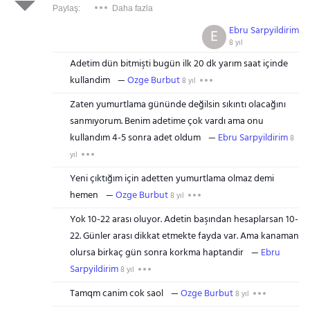
Paylaş:
Daha fazla
Ebru Sarpyildirim
E
8 yıl
Adetim dün bitmişti bugün ilk 20 dk yarım saat içinde
kullandim
Ozge Burbut
8 yıl
Zaten yumurtlama gününde değilsin sıkıntı olacağını
sanmıyorum. Benim adetime çok vardı ama onu
kullandım 4-5 sonra adet oldum
Ebru Sarpyildirim
8
yıl
Yeni çıktığım için adetten yumurtlama olmaz demi
hemen
Ozge Burbut
8 yıl
Yok 10-22 arası oluyor. Adetin başından hesaplarsan 10-
22. Günler arası dikkat etmekte fayda var. Ama kanaman
olursa birkaç gün sonra korkma haptandir
Ebru
Sarpyildirim
8 yıl
Tamqm canim cok saol
Ozge Burbut
8 yıl