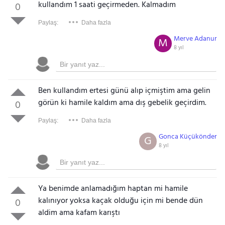
kullandım 1 saati geçirmeden. Kalmadım
0
Paylaş:
Daha fazla
Merve Adanur
M
8 yıl
Ben kullandım ertesi günü alıp içmiştim ama gelin
görün ki hamile kaldım ama dış gebelik geçirdim.
0
Paylaş:
Daha fazla
Gonca Küçükönder
G
8 yıl
Ya benimde anlamadığım haptan mi hamile
kalınıyor yoksa kaçak olduğu için mi bende dün
0
aldim ama kafam karıştı