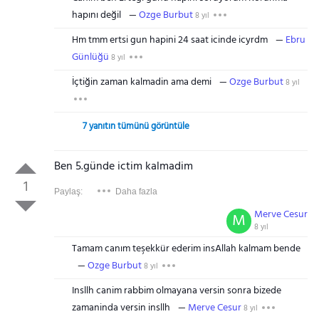
hapını değil
Ozge Burbut
8 yıl
Hm tmm ertsi gun hapini 24 saat icinde icyrdm
Ebru
Günlüğü
8 yıl
İçtiğin zaman kalmadin ama demi
Ozge Burbut
8 yıl
7 yanıtın tümünü görüntüle
Ben 5.günde ictim kalmadim
1
Paylaş:
Daha fazla
Merve Cesur
M
8 yıl
Tamam canım teşekkür ederim insAllah kalmam bende
Ozge Burbut
8 yıl
Insllh canim rabbim olmayana versin sonra bizede
zamaninda versin insllh
Merve Cesur
8 yıl