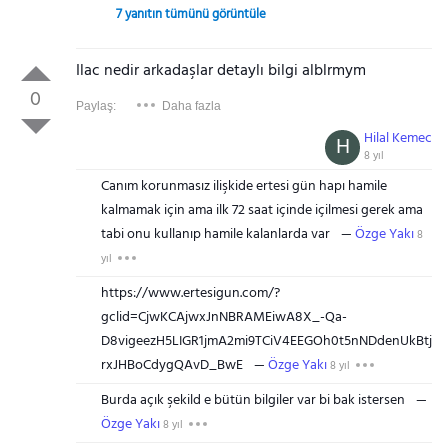
7 yanıtın tümünü görüntüle
Ilac nedir arkadaşlar detaylı bilgi alblrmym
0
Paylaş:
Daha fazla
Hilal Kemec
H
8 yıl
Canım korunmasız ilişkide ertesi gün hapı hamile
kalmamak için ama ilk 72 saat içinde içilmesi gerek ama
tabi onu kullanıp hamile kalanlarda var
Özge Yakı
8
yıl
https://www.ertesigun.com/?
gclid=CjwKCAjwxJnNBRAMEiwA8X_-Qa-
D8vigeezH5LIGR1jmA2mi9TCiV4EEGOh0t5nNDdenUkBtj
rxJHBoCdygQAvD_BwE
Özge Yakı
8 yıl
Burda açık şekild e bütün bilgiler var bi bak istersen
Özge Yakı
8 yıl