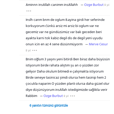
Aminnn insAllah canimm insAllahh
Ozge Burbut
8 yıl
Inslh canm bnm de oglum 8.ayina girdi her seferinde
korkuyorum ćünkü arsiz mi arsiz bi oglum var ne
gecemiz var ne gündüzümüz var bak geceden beri
ayakta karni tok kabiz degil dis de degil yeni uyudu
onun icin en az 4 sene düsünmüyorm
Merve Cesur
8 yıl
Bnim oğlum 3 yaşını yeni bitirdi Ben biraz daha büyüsün
istiyorum birde rahata alıştım şu an o yüzden zor
geliyor Daha okulum bitmedi e çalışmakta istiyorum
Birde seneye tasinicaz şimdi olursa hem tasinip hem 2
çocukla naparim O yüzden planlı olursa daha güzel olur
diye düşünüyorum insAllah istedigimizde sağlıkla verir
Rabbim
Ozge Burbut
8 yıl
6 yanıtın tümünü görüntüle