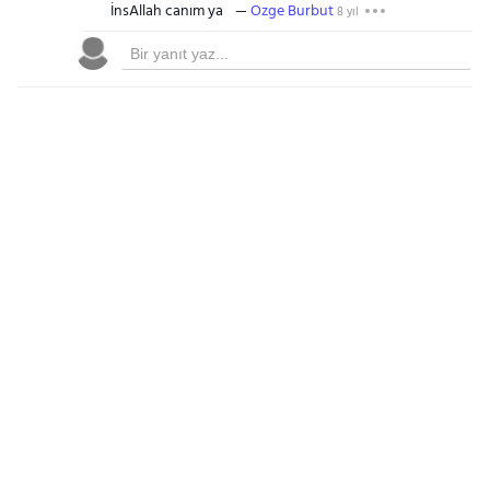
İnsAllah canım ya
Ozge Burbut
8 yıl