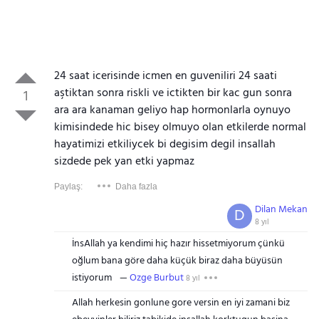
24 saat icerisinde icmen en guveniliri 24 saati
aştiktan sonra riskli ve ictikten bir kac gun sonra
1
ara ara kanaman geliyo hap hormonlarla oynuyo
kimisindede hic bisey olmuyo olan etkilerde normal
hayatimizi etkiliycek bi degisim degil insallah
sizdede pek yan etki yapmaz
Paylaş:
Daha fazla
Dilan Mekan
D
8 yıl
İnsAllah ya kendimi hiç hazır hissetmiyorum çünkü
oğlum bana göre daha küçük biraz daha büyüsün
istiyorum
Ozge Burbut
8 yıl
Allah herkesin gonlune gore versin en iyi zamani biz