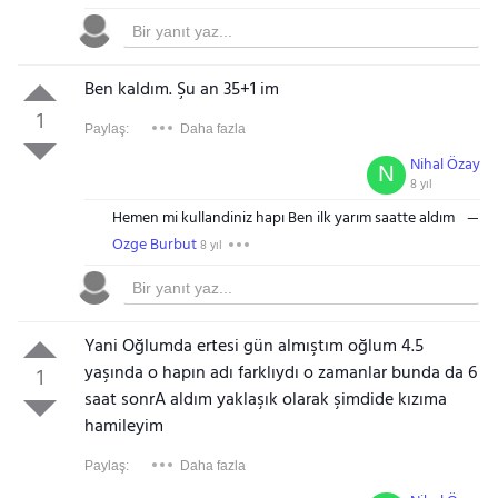
Ben kaldım. Şu an 35+1 im
1
Paylaş:
Daha fazla
Nihal Özay
N
8 yıl
Hemen mi kullandiniz hapı Ben ilk yarım saatte aldım
Ozge Burbut
8 yıl
Yani Oğlumda ertesi gün almıştım oğlum 4.5
yaşında o hapın adı farklıydı o zamanlar bunda da 6
1
saat sonrA aldım yaklaşık olarak şimdide kızıma
hamileyim
Paylaş:
Daha fazla