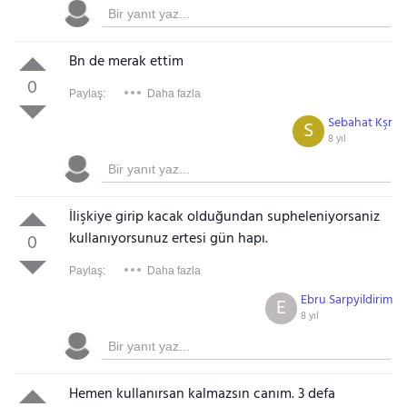
Bn de merak ettim
0
Paylaş:
Daha fazla
Sebahat Kşr
S
8 yıl
İlişkiye girip kacak olduğundan supheleniyorsaniz
kullanıyorsunuz ertesi gün hapı.
0
Paylaş:
Daha fazla
Ebru Sarpyildirim
E
8 yıl
Hemen kullanırsan kalmazsın canım. 3 defa