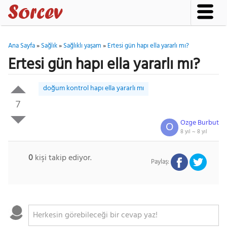
Ana Sayfa
»
Sağlık
»
Sağlıklı yaşam
»
Ertesi gün hapı ella yararlı mı?
Ertesi gün hapı ella yararlı mı?
doğum kontrol hapı ella yararlı mı
7
Ozge Burbut
O
8 yıl ~
8 yıl
0
kişi takip ediyor.
Paylaş: