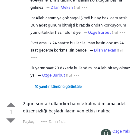
ebevyinler biliriz tabikide insallah korktugun basina
gelmez
Dilan Mekan
8 yıl
İnsAllah canım ya çok sagol Şimdi bir ay beklicem artık
Dün adet günüm bitmişti biraz da ondan korkuyorum
yumurtaliklar hazır olur diye
Ozge Burbut
8 yıl
Evet ama ilk 24 saatte bu ilaci alirsan kesin cozum 24
saat gecerse korkmalisin bence
Dilan Mekan
8 yıl
İlk yarım saat 20 dkkada kullandim İnsAllah birsey olmaz
ya
Ozge Burbut
8 yıl
10 yanıtın tümünü görüntüle
2 gün sonra kullandım hamile kalmadım ama adet
düzensizliği başladı ilacın yan etkisi galiba
1
Paylaş:
Daha fazla
Özge Yakı
Ö