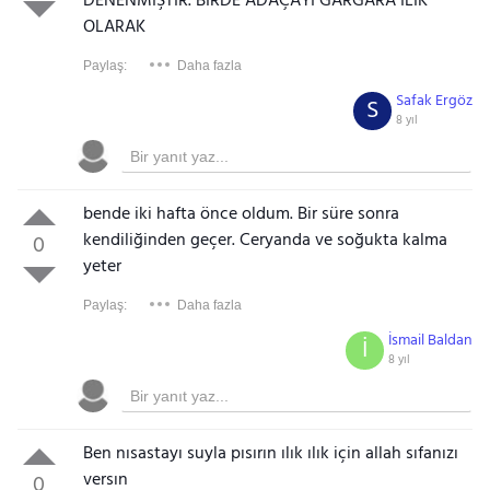
DENENMİŞTİR. BİRDE ADAÇAYİ GARGARA ILIK
OLARAK
Paylaş:
Daha fazla
Safak Ergöz
S
8 yıl
bende iki hafta önce oldum. Bir süre sonra
kendiliğinden geçer. Ceryanda ve soğukta kalma
0
yeter
Paylaş:
Daha fazla
İsmail Baldan
İ
8 yıl
Ben nısastayı suyla pısırın ılık ılık için allah sıfanızı
versın
0