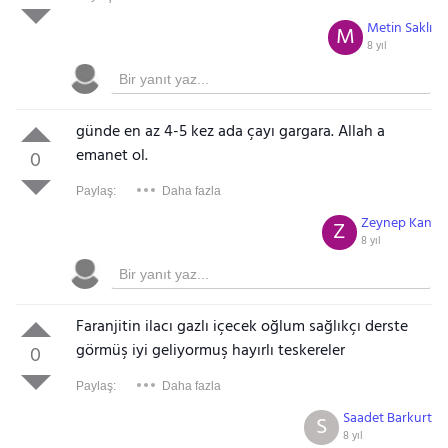
Metin Saklı
M
8 yıl
günde en az 4-5 kez ada çayı gargara. Allah a
emanet ol.
0
Paylaş:
Daha fazla
Zeynep Kan
Z
8 yıl
Faranjitin ilacı gazlı içecek oğlum sağlıkçı derste
görmüş iyi geliyormuş hayırlı teskereler
0
Paylaş:
Daha fazla
Saadet Barkurt
S
8 yıl