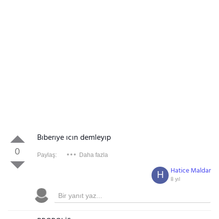
Bıberıye ıcın demleyıp
0
Paylaş:
Daha fazla
Hatice Maldar
H
8 yıl