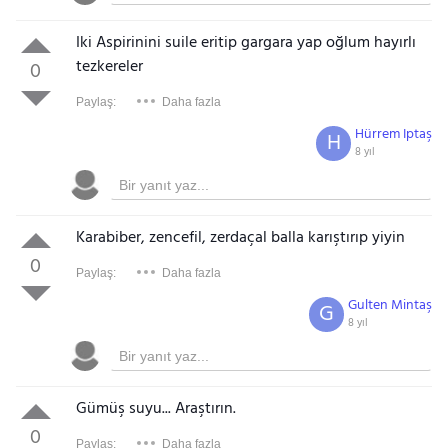
Iki Aspirinini suile eritip gargara yap oğlum hayırlı
tezkereler
0
Paylaş:
Daha fazla
Hürrem Iptaş
H
8 yıl
Karabiber, zencefil, zerdaçal balla karıştırıp yiyin
0
Paylaş:
Daha fazla
Gulten Mintaş
G
8 yıl
Gümüş suyu... Araştırın.
0
Paylaş:
Daha fazla