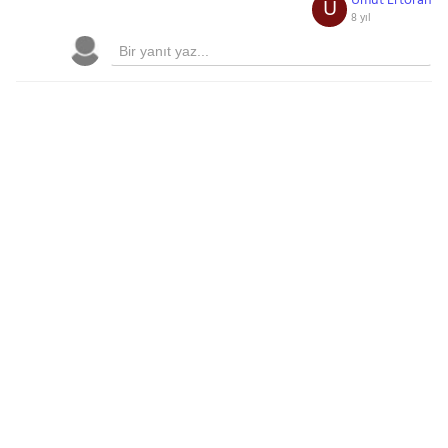
Umut Ertoran
U
8 yıl