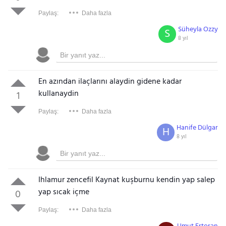
Paylaş:
Daha fazla
Süheyla Ozzy
S
8 yıl
En azından ilaçlarını alaydin gidene kadar
kullanaydin
1
Paylaş:
Daha fazla
Hanife Dülgar
H
8 yıl
Ihlamur zencefil Kaynat kuşburnu kendin yap salep
yap sıcak içme
0
Paylaş:
Daha fazla