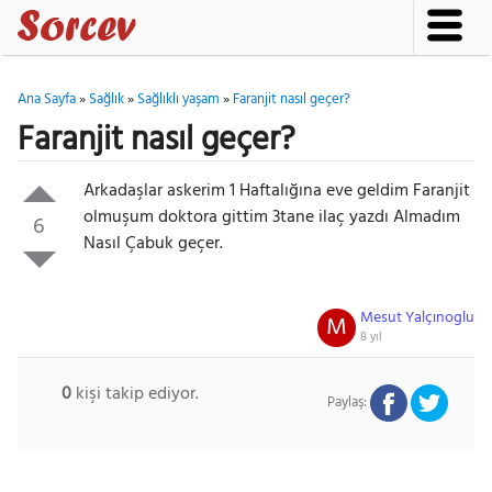
Ana Sayfa
»
Sağlık
»
Sağlıklı yaşam
»
Faranjit nasıl geçer?
Faranjit nasıl geçer?
Arkadaşlar askerim 1 Haftalığına eve geldim Faranjit
olmuşum doktora gittim 3tane ilaç yazdı Almadım
6
Nasıl Çabuk geçer.
Mesut Yalçınoglu
M
8 yıl
0
kişi takip ediyor.
Paylaş: