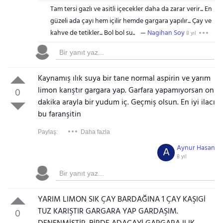
Tam tersi gazlı ve asitli içecekler daha da zarar verir... En
güzeli ada çayı hem içilir hemde gargara yapılır... Çay ve
kahve de tetikler... Bol bol su..
Nagihan Soy
8 yıl
Kaynamış ılık suya bir tane normal aspirin ve yarım
limon karıştır gargara yap. Garfara yapamıyorsan on
0
dakika arayla bir yudum iç. Geçmiş olsun. En iyi ilacı
bu faranşitin
Paylaş:
Daha fazla
Aynur Hasan
A
8 yıl
YARIM LIMON SIK ÇAY BARDAĞINA 1 ÇAY KAŞIGİ
TUZ KARIŞTIR GARGARA YAP GARDAŞIM.
0