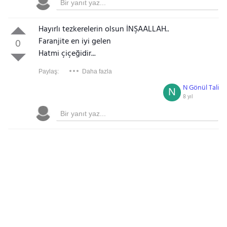
Hayırlı tezkerelerin olsun İNŞAALLAH..
Faranjite en iyi gelen
0
Hatmi çiçeğidir...
Paylaş:
Daha fazla
N Gönül Tali
N
8 yıl