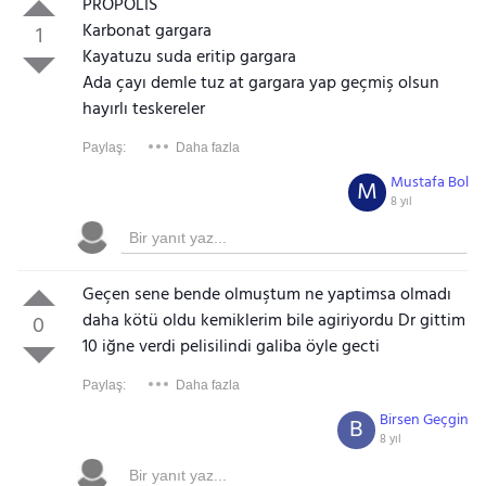
PROPOLİS
Karbonat gargara
1
Kayatuzu suda eritip gargara
Ada çayı demle tuz at gargara yap geçmiş olsun
hayırlı teskereler
Paylaş:
Daha fazla
Mustafa Bol
M
8 yıl
Geçen sene bende olmuştum ne yaptimsa olmadı
daha kötü oldu kemiklerim bile agiriyordu Dr gittim
0
10 iğne verdi pelisilindi galiba öyle gecti
Paylaş:
Daha fazla
Birsen Geçgin
B
8 yıl