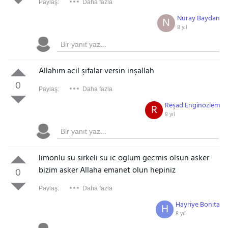
Paylaş:
Daha fazla
Nuray Baydan
N
8 yıl
Allahım acil şifalar versin inşallah
0
Paylaş:
Daha fazla
Reşad Enginözlem
R
8 yıl
limonlu su sirkeli su ic oglum gecmis olsun asker
bizim asker Allaha emanet olun hepiniz
0
Paylaş:
Daha fazla
Hayriye Bonita
H
8 yıl