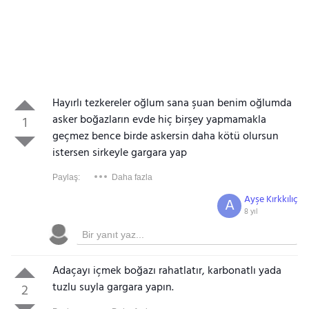
Hayırlı tezkereler oğlum sana şuan benim oğlumda
asker boğazların evde hiç birşey yapmamakla
1
geçmez bence birde askersin daha kötü olursun
istersen sirkeyle gargara yap
Paylaş:
Daha fazla
Ayşe Kırkkılıç
A
8 yıl
Adaçayı içmek boğazı rahatlatır, karbonatlı yada
tuzlu suyla gargara yapın.
2