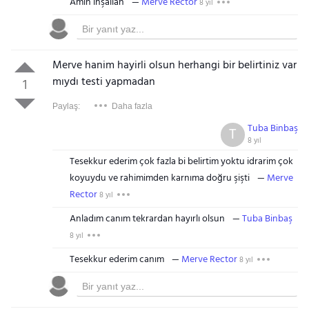
Amin inşallah
Merve Rector
8 yıl
Merve hanim hayirli olsun herhangi bir belirtiniz var
mıydı testi yapmadan
1
Paylaş:
Daha fazla
Tuba Binbaş
T
8 yıl
Tesekkur ederim çok fazla bi belirtim yoktu idrarim çok
koyuydu ve rahimimden karnıma doğru şişti
Merve
Rector
8 yıl
Anladım canım tekrardan hayırlı olsun
Tuba Binbaş
8 yıl
Tesekkur ederim canım
Merve Rector
8 yıl