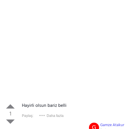
Hayirli olsun bariz belli
1
Paylaş:
Daha fazla
Gamze Atakur
G