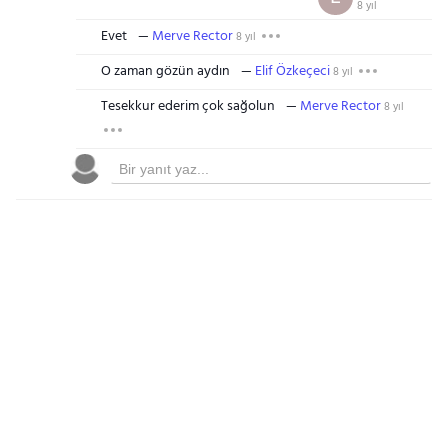
8 yıl
Evet
Merve Rector
8 yıl
O zaman gözün aydın
Elif Özkeçeci
8 yıl
Tesekkur ederim çok sağolun
Merve Rector
8 yıl