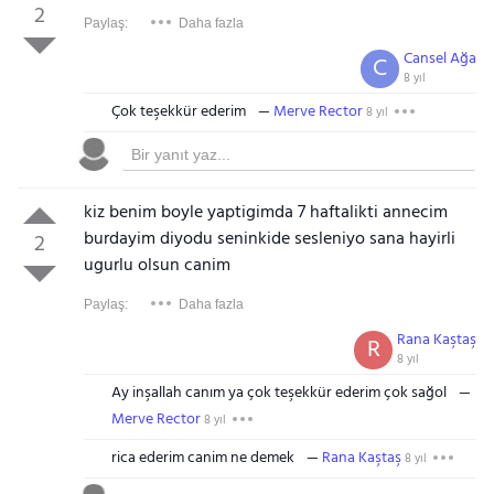
2
Paylaş:
Daha fazla
Cansel Ağa
C
8 yıl
Çok teşekkür ederim
Merve Rector
8 yıl
kiz benim boyle yaptigimda 7 haftalikti annecim
burdayim diyodu seninkide sesleniyo sana hayirli
2
ugurlu olsun canim
Paylaş:
Daha fazla
Rana Kaştaş
R
8 yıl
Ay inşallah canım ya çok teşekkür ederim çok sağol
Merve Rector
8 yıl
rica ederim canim ne demek
Rana Kaştaş
8 yıl