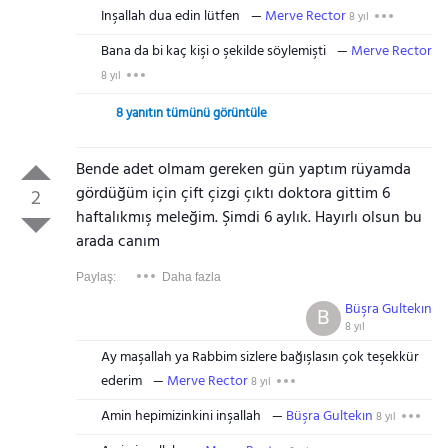
Inşallah dua edin lütfen
Merve Rector
8 yıl
Bana da bi kaç kişi o şekilde söylemişti
Merve Rector
8 yıl
8 yanıtın tümünü görüntüle
Bende adet olmam gereken gün yaptım rüyamda
gördüğüm için çift çizgi çıktı doktora gittim 6
2
haftalıkmış meleğim. Şimdi 6 aylık. Hayırlı olsun bu
arada canım
Paylaş:
Daha fazla
Büşra Gultekın
B
8 yıl
Ay maşallah ya Rabbim sizlere bağışlasın çok teşekkür
ederim
Merve Rector
8 yıl
Amin hepimizinkini inşallah
Büşra Gultekın
8 yıl