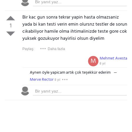
Bir kac gun sonra tekrar yapin hasta olmazsaniz
yada bi kan testi verin emin olursnz testler de sorun
1
cikabiliyor hamile olma ihtimalinizde teste gore cok
yuksek gozukuyor hayirlisi olsun diyelim
Paylaş:
Daha fazla
Mehmet Avesta
M
8 yıl
Aynen öyle yapicam artık çok teşekkür ederim
Merve Rector
8 yıl