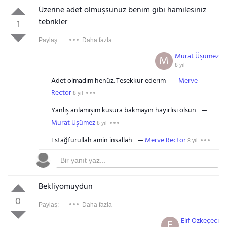
Üzerine adet olmuşsunuz benim gibi hamilesiniz
tebrikler
1
Paylaş:
Daha fazla
Murat Üşümez
M
8 yıl
Adet olmadım henüz. Tesekkur ederim
Merve
Rector
8 yıl
Yanlış anlamışım kusura bakmayın hayırlısı olsun
Murat Üşümez
8 yıl
Estağfurullah amin insallah
Merve Rector
8 yıl
Bekliyomuydun
0
Paylaş:
Daha fazla
Elif Özkeçeci
E