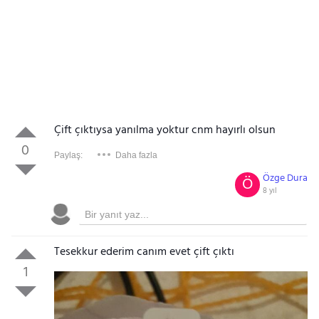
Çift çıktıysa yanılma yoktur cnm hayırlı olsun
0
Paylaş:
Daha fazla
Özge Dura
Ö
8 yıl
Tesekkur ederim canım evet çift çıktı
1