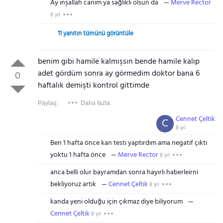
Ay inşallah canım ya sağlıklı olsun da
Merve Rector
8 yıl
11 yanıtın tümünü görüntüle
benim gibi hamile kalmışsın bende hamile kalıp
adet gördüm sonra ay görmedim doktor bana 6
0
haftalık demişti kontrol gittimde
Paylaş:
Daha fazla
Cennet Çeltik
C
8 yıl
Ben 1 hafta önce kan testi yaptırdım ama negatif çıktı
yoktu 1 hafta önce
Merve Rector
8 yıl
anca belli olur bayramdan sonra hayırlı haberleirni
bekliyoruz artık
Cennet Çeltik
8 yıl
kanda yeni olduğu için çıkmaz diye biliyorum
Cennet Çeltik
8 yıl