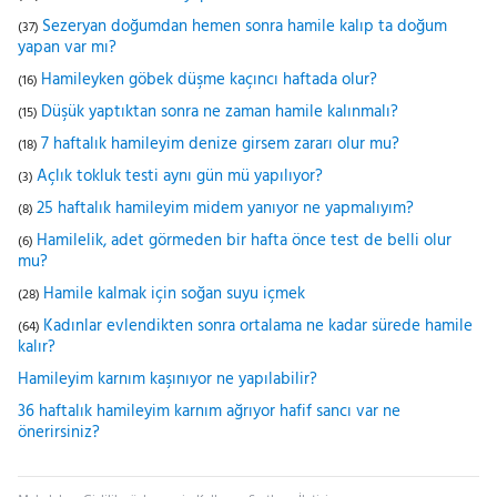
Sezeryan doğumdan hemen sonra hamile kalıp ta doğum
(37)
yapan var mı?
Hamileyken göbek düşme kaçıncı haftada olur?
(16)
Düşük yaptıktan sonra ne zaman hamile kalınmalı?
(15)
7 haftalık hamileyim denize girsem zararı olur mu?
(18)
Açlık tokluk testi aynı gün mü yapılıyor?
(3)
25 haftalık hamileyim midem yanıyor ne yapmalıyım?
(8)
Hamilelik, adet görmeden bir hafta önce test de belli olur
(6)
mu?
Hamile kalmak için soğan suyu içmek
(28)
Kadınlar evlendikten sonra ortalama ne kadar sürede hamile
(64)
kalır?
Hamileyim karnım kaşınıyor ne yapılabilir?
36 haftalık hamileyim karnım ağrıyor hafif sancı var ne
önerirsiniz?