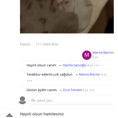
Paylaş:
Daha fazla
Merve Rector
M
8 yıl
Hayırlı olsun canım
Hanife Şenoğlu
8 yıl
Tesekkur ederim çok sağolun
Merve Rector
8 yıl
Gözün aydın canım
Esra Temam
8 yıl
Hayirli olsun hamilesiniz