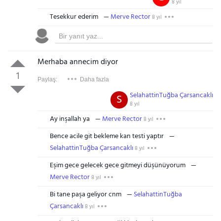
8 yıl
Tesekkur ederim
Merve Rector
8 yıl
Merhaba annecim diyor
1
Paylaş:
Daha fazla
SelahattinTuğba Çarsancaklı
S
8 yıl
Ay inşallah ya
Merve Rector
8 yıl
Bence acile git bekleme kan testi yaptır
SelahattinTuğba Çarsancaklı
8 yıl
Eşim gece gelecek gece gitmeyi düşünüyorum
Merve Rector
8 yıl
Bi tane paşa geliyor cnm
SelahattinTuğba
Çarsancaklı
8 yıl