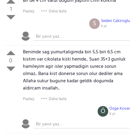
Bn de 4 cm vardı doğum yaptım cnm korkma
1
Paylaş:
Daha fazla
Seden Cakiroglu
S
8 yıl
Benimde sag yumurtaligimda biri 5.5 biri 6.5 cm
kistim var cikolata kisti hemde.. Suan 35+3 gunluk
0
hamileyim agir isler yapmadigin surece sorun
olmaz.. Bana kist donerse sorun olur dediler ama
Allaha sukur bugune kadar geldik dogumda
aldircam insallah..
Paylaş:
Daha fazla
Özge Kovar
Ö
8 yıl