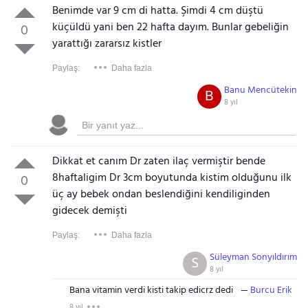
Benimde var 9 cm di hatta. Şimdi 4 cm düştü
küçüldü yani ben 22 hafta dayım. Bunlar gebeliğin
0
yarattığı zararsız kistler
Paylaş:
Daha fazla
Banu Mencütekin
B
8 yıl
Dikkat et canım Dr zaten ilaç vermiştir bende
8haftaligim Dr 3cm boyutunda kistim olduğunu ilk
0
üç ay bebek ondan beslendiğini kendiliginden
gidecek demişti
Paylaş:
Daha fazla
Süleyman Sonyıldırım
S
8 yıl
Bana vitamin verdi kisti takip edicrz dedi
Burcu Erik
8 yıl