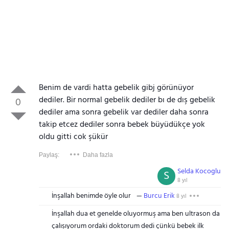
Benim de vardi hatta gebelik gibj görünüyor
dediler. Bir normal gebelik dediler bı de dış gebelik
0
dediler ama sonra gebelik var dediler daha sonra
takip etcez dediler sonra bebek büyüdükçe yok
oldu gitti cok şükür
Paylaş:
Daha fazla
Selda Kocoglu
S
8 yıl
İnşallah benimde öyle olur
Burcu Erik
8 yıl
İnşallah dua et genelde oluyormuş ama ben ultrason da
çalışıyorum ordaki doktorum dedi çünkü bebek ilk