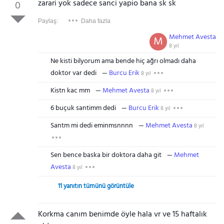
zarari yok sadece sanci yapio bana sk sk
0
Paylaş:
Daha fazla
Mehmet Avesta
M
8 yıl
Ne kisti bilyorum ama bende hiç ağrı olmadı daha
doktor var dedi
Burcu Erik
8 yıl
Kistn kac mm
Mehmet Avesta
8 yıl
6 buçuk santimm dedi
Burcu Erik
8 yıl
Santm mi dedi eminmsnnnn
Mehmet Avesta
8 yıl
Sen bence baska bir doktora daha git
Mehmet
Avesta
8 yıl
11 yanıtın tümünü görüntüle
Korkma canım benimde öyle hala vr ve 15 haftalık