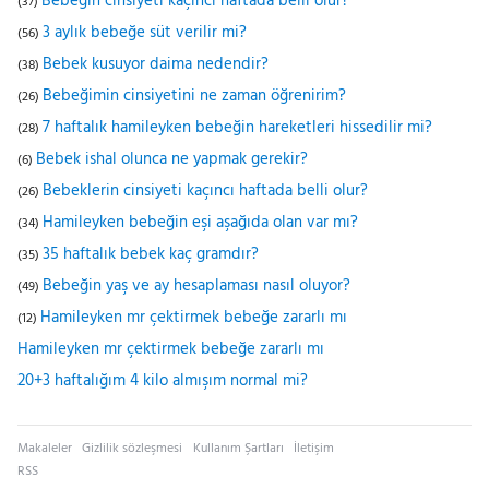
Bebeğin cinsiyeti kaçıncı haftada belli olur?
(37)
3 aylık bebeğe süt verilir mi?
(56)
Bebek kusuyor daima nedendir?
(38)
Bebeğimin cinsiyetini ne zaman öğrenirim?
(26)
7 haftalık hamileyken bebeğin hareketleri hissedilir mi?
(28)
Bebek ishal olunca ne yapmak gerekir?
(6)
Bebeklerin cinsiyeti kaçıncı haftada belli olur?
(26)
Hamileyken bebeğin eşi aşağıda olan var mı?
(34)
35 haftalık bebek kaç gramdır?
(35)
Bebeğin yaş ve ay hesaplaması nasıl oluyor?
(49)
Hamileyken mr çektirmek bebeğe zararlı mı
(12)
Hamileyken mr çektirmek bebeğe zararlı mı
20+3 haftalığım 4 kilo almışım normal mi?
Makaleler
Gizlilik sözleşmesi
Kullanım Şartları
İletişim
RSS