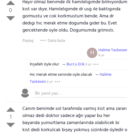
Hayır olmaz benımde ılk hamılelıgımde bılmıyordum
kıst var dıye. Hamılelıgımde dr usg ıle baktıgında
0
gormustu ve cok korkmustum bende. Ama dr
dedıgı hıc merak etme dogumda gıder bu. Evet
gercektende oyle oldu. Dogumumda gıtmıstı.
Paylaş:
Daha fazla
Halime Taskesen
H
8 yıl
İnşallah öyle olur
Burcu Erik
8 yıl
Hıc merak etme senınde oyle olacak
Halime
Taskesen
8 yıl
Canım benimde sol tarafımda varmış kist ama zararı
olmaz dedi doktor sadece ağrı yapar bu her
1
bayanda yumurtlama zamanlarında olabilicek bi
kist dedi korkulcak bişey yokmuş sizinkide öyledir o