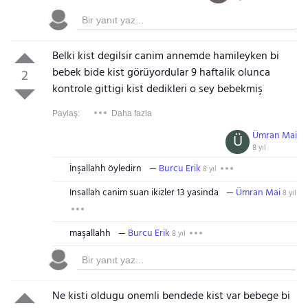
Belki kist degilsir canim annemde hamileyken bi
bebek bide kist görüyordular 9 haftalik olunca
2
kontrole gittigi kist dedikleri o sey bebekmiş
Paylaş:
Daha fazla
Ümran Mai
Ü
8 yıl
İnşallahh öyledirn
Burcu Erik
8 yıl
Insallah canim suan ikizler 13 yasinda
Ümran Mai
8 yıl
maşallahh
Burcu Erik
8 yıl
Ne kisti oldugu onemli bendede kist var bebege bi