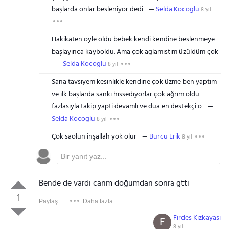
başlarda onlar besleniyor dedi
Selda Kocoglu
8 yıl
Hakikaten öyle oldu bebek kendi kendine beslenmeye
başlayınca kayboldu. Ama çok aglamistim üzüldüm çok
Selda Kocoglu
8 yıl
Sana tavsiyem kesinlikle kendine çok üzme ben yaptım
ve ilk başlarda sanki hissediyorlar çok ağrım oldu
fazlasıyla takip yapti devamlı ve dua en destekçi o
Selda Kocoglu
8 yıl
Çok saolun inşallah yok olur
Burcu Erik
8 yıl
Bende de vardı canm doğumdan sonra gtti
1
Paylaş:
Daha fazla
Firdes Kızkayası
F
8 yıl