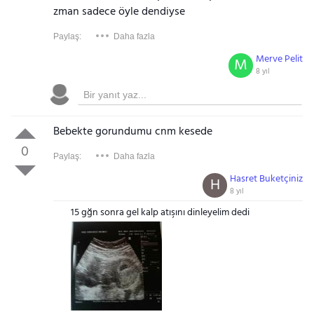
zman sadece öyle dendiyse
Paylaş:
Daha fazla
Merve Pelit
M
8 yıl
Bebekte gorundumu cnm kesede
0
Paylaş:
Daha fazla
Hasret Buketçiniz
H
8 yıl
15 gğn sonra gel kalp atışını dinleyelim dedi