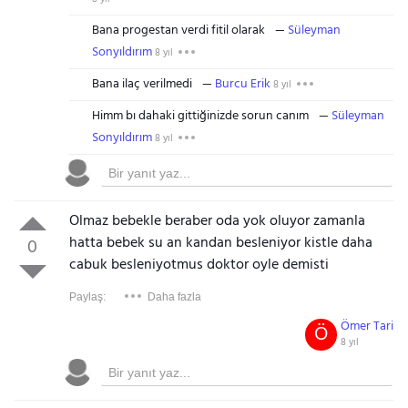
Bana progestan verdi fitil olarak
Süleyman
Sonyıldırım
8 yıl
Bana ilaç verilmedi
Burcu Erik
8 yıl
Himm bı dahaki gittiğinizde sorun canım
Süleyman
Sonyıldırım
8 yıl
Olmaz bebekle beraber oda yok oluyor zamanla
hatta bebek su an kandan besleniyor kistle daha
0
cabuk besleniyotmus doktor oyle demisti
Paylaş:
Daha fazla
Ömer Tari
Ö
8 yıl