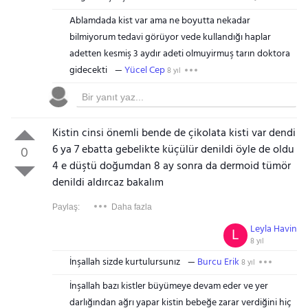
Ablamdada kist var ama ne boyutta nekadar
bilmiyorum tedavi görüyor vede kullandığı haplar
adetten kesmiş 3 aydır adeti olmuyirmuş tarın doktora
gidecekti
Yücel Cep
8 yıl
Kistin cinsi önemli bende de çikolata kisti var dendi
6 ya 7 ebatta gebelikte küçülür denildi öyle de oldu
0
4 e düştü doğumdan 8 ay sonra da dermoid tümör
denildi aldırcaz bakalım
Paylaş:
Daha fazla
Leyla Havin
L
8 yıl
İnşallah sizde kurtulursunız
Burcu Erik
8 yıl
İnşallah bazı kistler büyümeye devam eder ve yer
darlığından ağrı yapar kistin bebeğe zarar verdiğini hiç