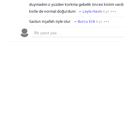
duymadım o yüzden korkma gebelik öncesi kistim vardı
kistle de normal doğurdum
Leyla Havin
8 yıl
Saolun inşallah öyle olur
Burcu Erik
8 yıl