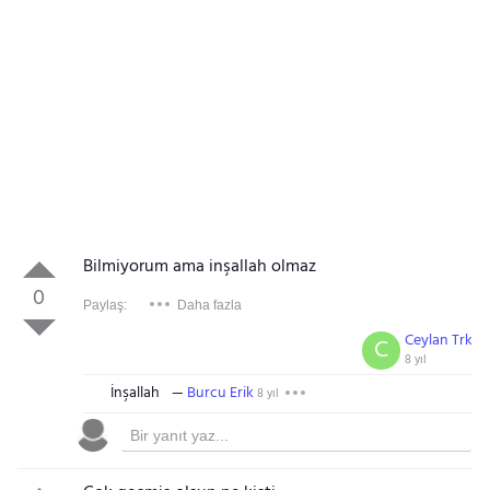
Bilmiyorum ama inşallah olmaz
0
Paylaş:
Daha fazla
Ceylan Trk
C
8 yıl
İnşallah
Burcu Erik
8 yıl