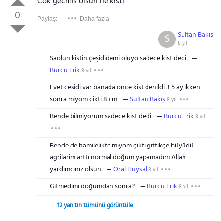
Cok gecmis olsun ne kisti
0
Paylaş:
Daha fazla
Sultan Bakış
S
8 yıl
Saolun kistin çeşididemi oluyo sadece kist dedi
Burcu Erik
8 yıl
Evet cesidi var banada once kist denildi 3 5 aylikken
sonra miyom cikti 8 cm
Sultan Bakış
8 yıl
Bende bilmiyorum sadece kist dedi
Burcu Erik
8 yıl
Bende de hamilelikte miyom çıktı gittikçe büyüdü
agrilarim arttı normal doğum yapamadım Allah
yardımcınız olsun
Oral Huysal
8 yıl
Gitmedimi doğumdan sonra?
Burcu Erik
8 yıl
12 yanıtın tümünü görüntüle