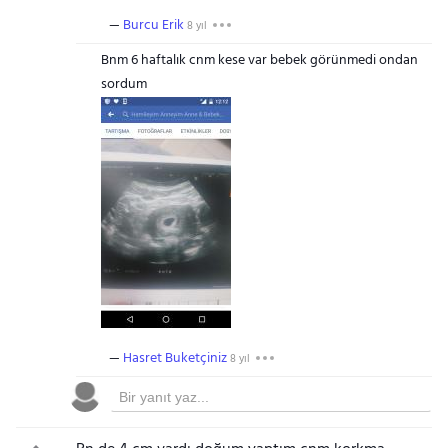
Burcu Erik
8 yıl
Bnm 6 haftalık cnm kese var bebek görünmedi ondan
sordum
Hasret Buketçiniz
8 yıl