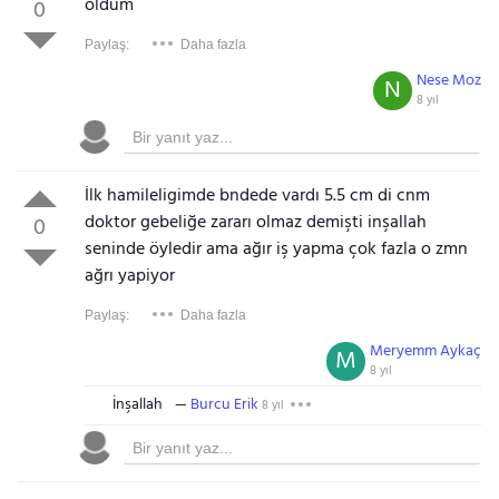
oldum
0
Paylaş:
Daha fazla
Nese Moz
N
8 yıl
İlk hamileligimde bndede vardı 5.5 cm di cnm
doktor gebeliğe zararı olmaz demişti inşallah
0
seninde öyledir ama ağır iş yapma çok fazla o zmn
ağrı yapiyor
Paylaş:
Daha fazla
Meryemm Aykaç
M
8 yıl
İnşallah
Burcu Erik
8 yıl