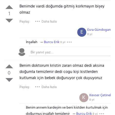
Benimde vardi doğumda gitmiş korkmayın bişey
olmaz
1
Paylaş:
Daha fazla
Esra Gündogan
E
8 yıl
İnşallah
Burcu Erik
8 yıl
Benim doktorum kristin zararı olmaz dedi aksina
doğumla temizlenir dedi cogu kişi kistlerden
0
kutlumak için bebek doğuruyor çok duyuyoruz
Paylaş:
Daha fazla
Kevser Çetinel
K
8 yıl
Benim annem kardeşim ve beni kistden kurtulmak için
doğurmuş inşallah temizlenir
Burcu Erik
8 yıl