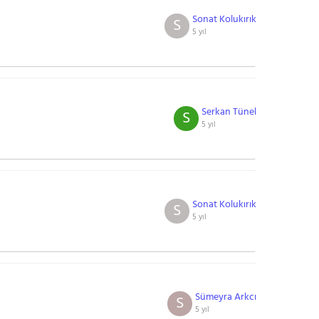
Sonat Kolukırık
S
5 yıl
Serkan Tünel
S
5 yıl
Sonat Kolukırık
S
5 yıl
Sümeyra Arkcı
S
5 yıl