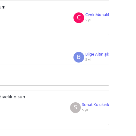
rum
Cenk Muhalif
C
5 yıl
Bilge Altınışık
B
5 yıl
diyelik olsun
Sonat Kolukırık
S
5 yıl