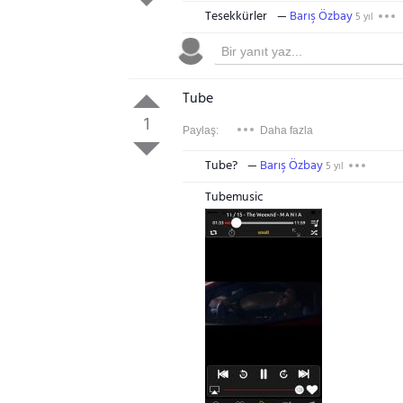
Tesekkürler
Barış Özbay
5 yıl
Tube
1
Paylaş:
Daha fazla
Tube?
Barış Özbay
5 yıl
Tubemusic