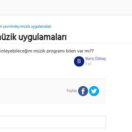
in çevrimdışı müzik uygulamaları
müzik uygulamaları
inleyebileceğim müzik programı bilen var mı??
Barış Özbay
B
5 yıl
Paylaş: