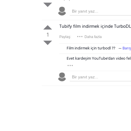
Tubify film indirmek içinde TurboD
1
Paylaş:
Daha fazla
Film indirmek için turbodl ??
Barı
Evet kardeşim YouTube'dan video fel