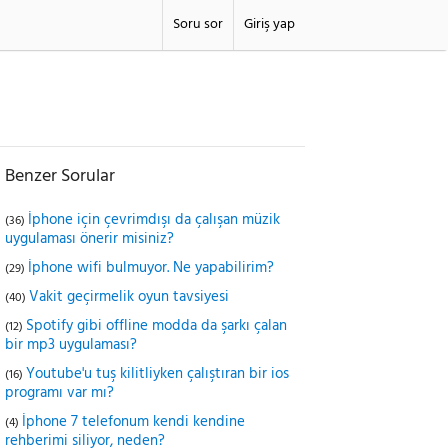
Soru sor
Giriş yap
Benzer Sorular
İphone için çevrimdışı da çalışan müzik
(36)
uygulaması önerir misiniz?
İphone wifi bulmuyor. Ne yapabilirim?
(29)
Vakit geçirmelik oyun tavsiyesi
(40)
Spotify gibi offline modda da şarkı çalan
(12)
bir mp3 uygulaması?
Youtube'u tuş kilitliyken çalıştıran bir ios
(16)
programı var mı?
İphone 7 telefonum kendi kendine
(4)
rehberimi siliyor, neden?