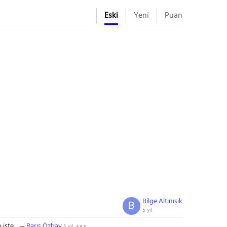
Eski
Yeni
Puan
Bilge Altınışık
B
5 yıl
 işte
Barış Özbay
5 yıl