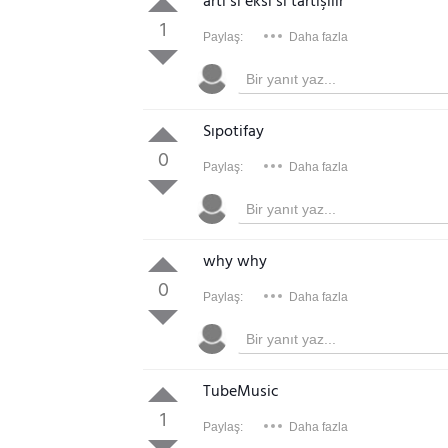
artı sı eksi si tartışılır
1
Paylaş:
Daha fazla
Sıpotifay
0
Paylaş:
Daha fazla
why why
0
Paylaş:
Daha fazla
TubeMusic
1
Paylaş:
Daha fazla