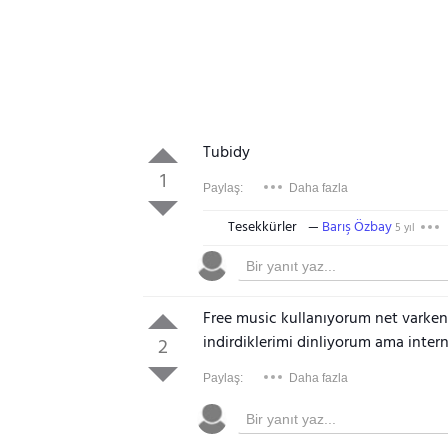
Tubidy
1
Paylaş:
Daha fazla
Tesekkürler
Barış Özbay
5 yıl
Free music kullanıyorum net varken 
indirdiklerimi dinliyorum ama inter
2
Paylaş:
Daha fazla