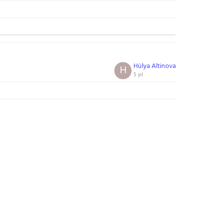
Hülya Altinova
H
5 yıl