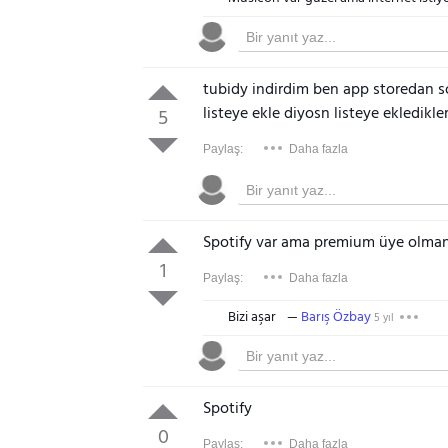
tubidy indirdim ben app storedan son
listeye ekle diyosn listeye ekledikler
5
Paylaş:
Daha fazla
Spotify var ama premium üye olman
1
Paylaş:
Daha fazla
Bizi aşar
Barış Özbay
5 yıl
Spotify
0
Paylaş:
Daha fazla