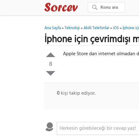
Ana Sayfa
»
Teknoloji
»
Akıllı Telefonlar
»
iOS
»
İphone iç
İphone için çevrimdışı 
Apple Store dan internet olmadan d
8
0
kişi takip ediyor.