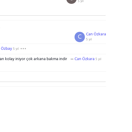
5 yıl
L
Can Özkara
C
5 yıl
ş Özbay
5 yıl
an kolay iniyor çok arkana bakma indir
Can Özkara
5 yıl