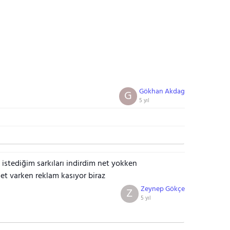
Gökhan Akdag
G
5 yıl
istediğim sarkıları indirdim net yokken
net varken reklam kasıyor biraz
Zeynep Gökçe
Z
5 yıl