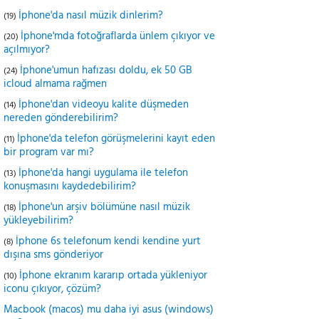
İphone'da nasıl müzik dinlerim?
(19)
İphone'mda fotoğraflarda ünlem çıkıyor ve
(20)
açılmıyor?
İphone'umun hafızası doldu, ek 50 GB
(24)
icloud almama rağmen
İphone'dan videoyu kalite düşmeden
(14)
nereden gönderebilirim?
İphone'da telefon görüşmelerini kayıt eden
(11)
bir program var mı?
İphone'da hangi uygulama ile telefon
(13)
konuşmasını kaydedebilirim?
İphone'un arşiv bölümüne nasıl müzik
(18)
yükleyebilirim?
İphone 6s telefonum kendi kendine yurt
(8)
dışına sms gönderiyor
İphone ekranım kararıp ortada yükleniyor
(10)
iconu çıkıyor, çözüm?
Macbook (macos) mu daha iyi asus (windows)