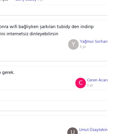
ra wifi bağlıyken şarkıları tubidy den indirip
ini internetsiz dinleyebilirsin
Yağmur Sorhan
Y
5 yıl
 gerek.
Ceren Acarı
C
5 yıl
Umut Özaytekin
U