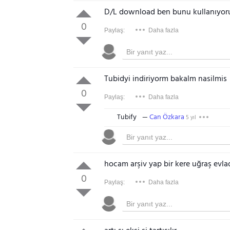
D/L download ben bunu kullanıyo
0
Paylaş:
Daha fazla
Tubidyi indiriyorm bakalm nasilmis
0
Paylaş:
Daha fazla
Tubify
Can Özkara
5 yıl
hocam arşiv yap bir kere uğraş evla
0
Paylaş:
Daha fazla