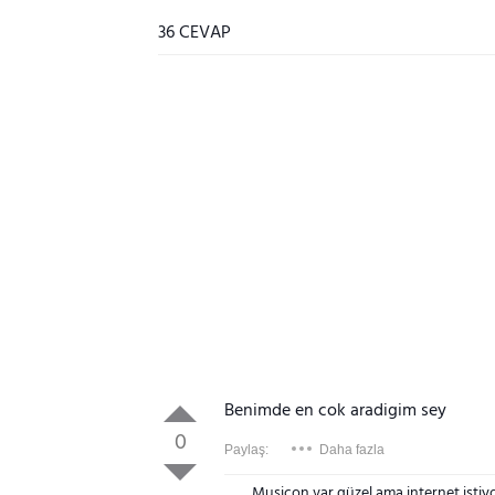
36 CEVAP
Benimde en cok aradigim sey
0
Paylaş:
Daha fazla
Musicon var güzel ama internet istiyo