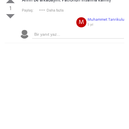
Ahhh be arkadaşım. Patronun insafına kalmış
1
Paylaş:
Daha fazla
Muhammet Tanrikulu
M
5 yıl