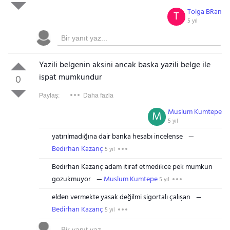
Tolga BRan
T
5 yıl
Yazili
belge
nin aksini ancak baska yazili
belge
ile
ispat mumkundur
0
Paylaş:
Daha fazla
Muslum Kumtepe
M
5 yıl
yatırılmadığına dair banka hesabı incelense
Bedirhan Kazanç
5 yıl
Bedirhan Kazanç adam itiraf etmedikce pek mumkun
gozukmuyor
Muslum Kumtepe
5 yıl
elden vermekte yasak değilmi sigortalı çalışan
Bedirhan Kazanç
5 yıl