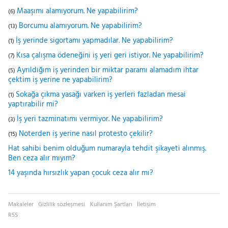
Maaşımı alamıyorum. Ne yapabilirim?
(6)
Borcumu alamıyorum. Ne yapabilirim?
(13)
İş yerinde sigortamı yapmadılar. Ne yapabilirim?
(1)
Kısa çalışma ödeneğini iş yeri geri istiyor. Ne yapabilirim?
(7)
Ayrıldığım iş yerinden bir miktar paramı alamadım ihtar
(5)
çektim iş yerine ne yapabilirim?
Sokağa çıkma yasağı varken iş yerleri fazladan mesai
(1)
yaptırabilir mi?
İş yeri tazminatımı vermiyor. Ne yapabilirim?
(3)
Noterden iş yerine nasıl protesto çekilir?
(15)
Hat sahibi benim olduğum numarayla tehdit şikayeti alınmış.
Ben ceza alır mıyım?
14 yaşında hırsızlık yapan çocuk ceza alır mı?
Makaleler
Gizlilik sözleşmesi
Kullanım Şartları
İletişim
RSS