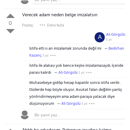
Verecek adam neden
belge
imzalatsın
0
Paylaş:
Daha fazla
Ali Görgülü
A
5 yıl
İstifa etti o an imzalamak zorunda değil mi
Bedirhan
Kazanç
5 yıl
İstifa ile alakası yok bence keşke imzalamasaydı. İçeride
parası kalırdı
Ali Görgülü
5 yıl
Muhasebeye gidilip hesap kapatılır sonra istifa verilir.
Dizilerde hep böyle oluyor. Avukat falan değilim yanlış
yönlrndirmeyeyim ama adam paraya yatacak diye
düşünüyorum
Ali Görgülü
5 yıl