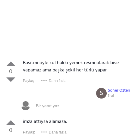
Basitmi öyle kul hakkı yemek resmi olarak bise
yapamaz ama başka şekil her türlü yapar
0
Paylaş:
Daha fazla
Soner Özten
S
5 yıl
imza attıysa alamaza.
0
Paylaş:
Daha fazla