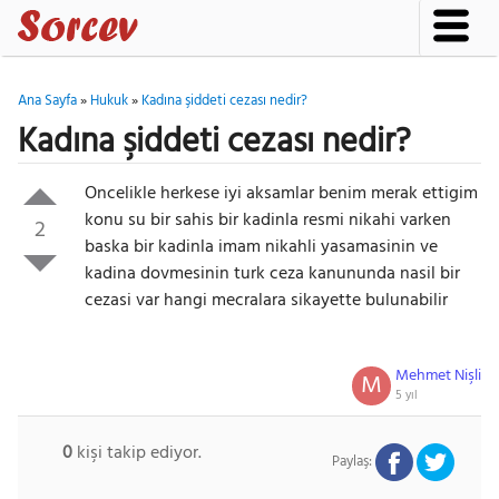
Ana Sayfa
»
Hukuk
»
Kadına şiddeti cezası nedir?
Kadına şiddeti cezası nedir?
Oncelikle herkese iyi aksamlar benim merak ettigim
konu su bir sahis bir kadinla resmi nikahi varken
2
baska bir kadinla imam nikahli yasamasinin ve
kadina dovmesinin turk ceza kanununda nasil bir
cezasi var hangi mecralara sikayette bulunabilir
Mehmet Nişli
M
5 yıl
0
kişi takip ediyor.
Paylaş: