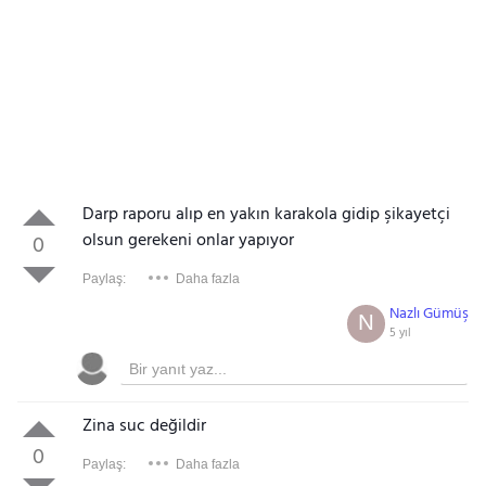
Darp raporu alıp en yakın karakola gidip şikayetçi
olsun gerekeni onlar yapıyor
0
Paylaş:
Daha fazla
Nazlı Gümüş
N
5 yıl
Zina suc değildir
0
Paylaş:
Daha fazla