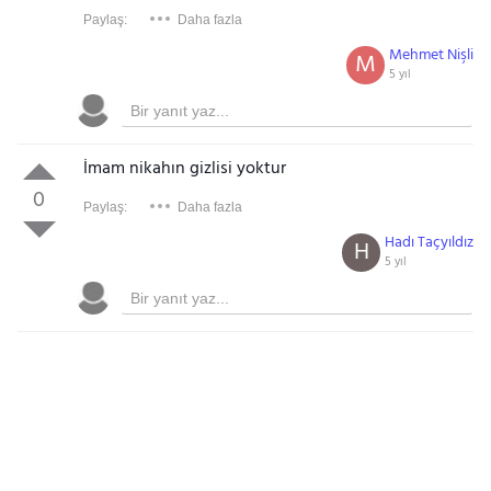
Paylaş:
Daha fazla
Mehmet Nişli
M
5 yıl
İmam nikahın gizlisi yoktur
0
Paylaş:
Daha fazla
Hadı Taçyıldız
H
5 yıl