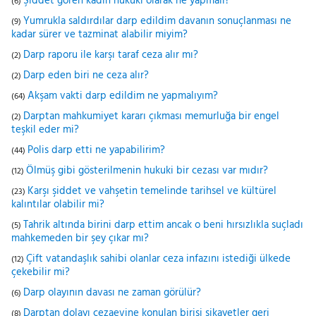
Şiddet gören kadın hukuki olarak ne yapmalı?
(6)
Yumrukla saldırdılar darp edildim davanın sonuçlanması ne
(9)
kadar sürer ve tazminat alabilir miyim?
Darp raporu ile karşı taraf ceza alır mı?
(2)
Darp eden biri ne ceza alır?
(2)
Akşam vakti darp edildim ne yapmalıyım?
(64)
Darptan mahkumiyet kararı çıkması memurluğa bir engel
(2)
teşkil eder mi?
Polis darp etti ne yapabilirim?
(44)
Ölmüş gibi gösterilmenin hukuki bir cezası var mıdır?
(12)
Karşı şiddet ve vahşetin temelinde tarihsel ve kültürel
(23)
kalıntılar olabilir mi?
Tahrik altında birini darp ettim ancak o beni hırsızlıkla suçladı
(5)
mahkemeden bir şey çıkar mı?
Çift vatandaşlık sahibi olanlar ceza infazını istediği ülkede
(12)
çekebilir mi?
Darp olayının davası ne zaman görülür?
(6)
Darptan dolayı cezaevine konulan birisi şikayetler geri
(8)