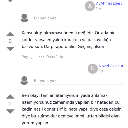
AvAhmet Eğerci
A
5 yıl
Karısı olup olmaması önemli değildir. Ortada bir
şiddet varsa en yakın karakola ya da savcılığa
0
basvursun. Darp raporu alın. Geçmiş olsun
Paylaş:
Daha fazla
Niyazi Oklanur
N
5 yıl
Ben olayi tam anlatamiyorum yada anlamak
istemiyorsunuz zamaninda yapilan bir hatadan bu
0
kadin nasil doner sirf bi hata yapti diye ceza ceksin
diye bu zulme dur demeyelimmi lutfen bilgisi olan
yorum
yapsin