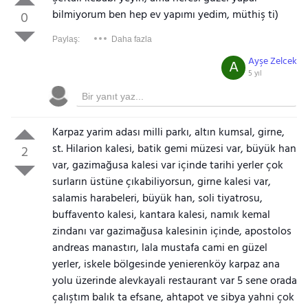
bilmiyorum ben hep ev yapımı yedim, müthiş ti)
0
Paylaş:
Daha fazla
Ayşe Zelcek
A
5 yıl
Karpaz yarim adası milli parkı, altın kumsal, girne,
st. Hilarion kalesi, batik gemi müzesi var, büyük han
2
var, gazimağusa kalesi var içinde tarihi yerler çok
surların üstüne çıkabiliyorsun, girne kalesi var,
salamis harabeleri, büyük han, soli tiyatrosu,
buffavento kalesi, kantara kalesi, namık kemal
zindanı var gazimağusa kalesinin içinde, apostolos
andreas manastırı, lala mustafa cami en güzel
yerler, iskele bölgesinde yenierenköy karpaz ana
yolu üzerinde alevkayali restaurant var 5 sene orada
çalıştım balık ta efsane, ahtapot ve sibya yahni çok