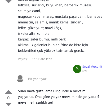
lefkoşa; surlariçi, büyükhan, barbarlık müzesi,
selimiye cami,
magosa; kapalı maraş, mustafa paşa cami, barnabas
manastırı, salamis, namık kemal zindanı,
lefke, güzelyurt; mavi köşk,
iskele; altınkum planı,
karpaz; zafer burnu, milli park
aklıma ilk gelenler bunlar.. Yine de kktc için
beklentileri çok yüksek tutmamak gerek..
Paylaş:
Daha fazla
Seval Mucahit
S
5 yıl
Şuan hava güzel ama Bir günde 4 mevsim
yaşıyoruz. Ona göre ya yaz mevsiminde gel yada 4
0
mevsime hazırlıklı gel