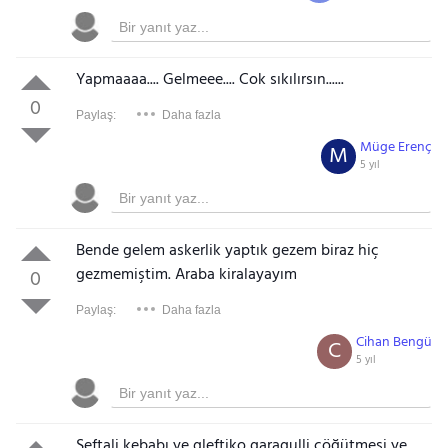
Yapmaaaa.... Gelmeee.... Cok sıkılırsın......
0
Paylaş:
Daha fazla
Müge Erenç
M
5 yıl
Bende gelem askerlik yaptık gezem biraz hiç
gezmemiştim. Araba kiralayayım
0
Paylaş:
Daha fazla
Cihan Bengü
C
5 yıl
Şeftali kebabı ye gleftiko garagulli çöğütmesi ye