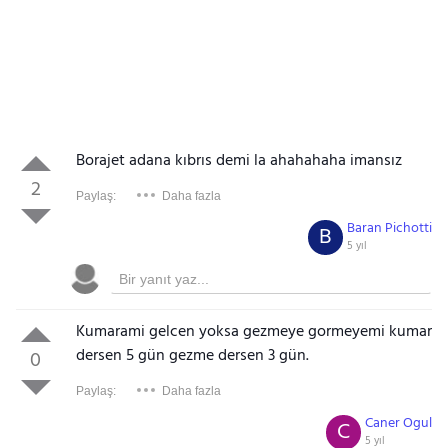
Borajet adana kıbrıs demi la ahahahaha imansız
2
Paylaş:
Daha fazla
Baran Pichotti
B
5 yıl
Kumarami gelcen yoksa gezmeye gormeyemi kumar
dersen 5 gün gezme dersen 3 gün.
0
Paylaş:
Daha fazla
Caner Ogul
C
5 yıl