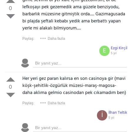
girne sevimli bi yer kale içini gezebilirsin, bi de
lefkoşayı pek gezemedik ama güzele benziyodu,
0
barbarlık müzesine gitmiştik orda..... Gazimagusada
bi plajda şeftali kebabı yedik ama berbattı yapan
yerle mi alakalı bilmiyorum.....
Paylaş:
Daha fazla
Ezgi Kirçil
E
5 yıl
Her yeri gez paran kalırsa en son casinoya gir (mavi
köşk-şehitlik-özgürlük müzesi-maraş-magosa-
0
daha aklıma gelmio casinodan pek cıkamadım ben)
Paylaş:
Daha fazla
İlhan Teltik
İ
5 yıl