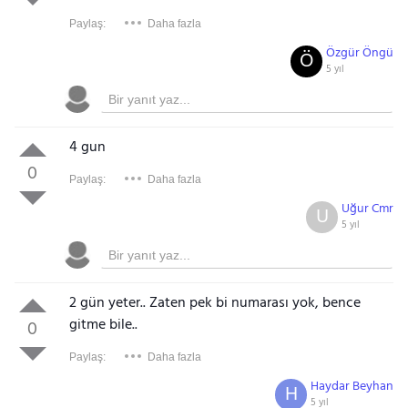
Paylaş:
Daha fazla
Özgür Öngü
Ö
5 yıl
4 gun
0
Paylaş:
Daha fazla
Uğur Cmr
U
5 yıl
2 gün yeter.. Zaten pek bi numarası yok, bence
gitme bile..
0
Paylaş:
Daha fazla
Haydar Beyhan
H
5 yıl