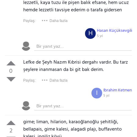
lezzetli, kaya tuzu ile pişen balık efsane, hem ucuz
hemde lezzetli tavsiye ederim o tarafa gidersen
Paylaş:
Daha fazla
Hasan Küçüksevgili
H
5 yıl
Lefke de Şeyh Nazım Kıbrisi dergahı vardır. Bu tarz
şeylere inanmasan da bi git bak derim.
0
Paylaş:
Daha fazla
Ibrahim Ketmen
I
5 yıl
girne; liman, hilarion, karaoğlanoğlu şehitliği,
bellapais, girne kalesi, alagadi plajı, buffavento
2
kalesi, ingiliz köyü,