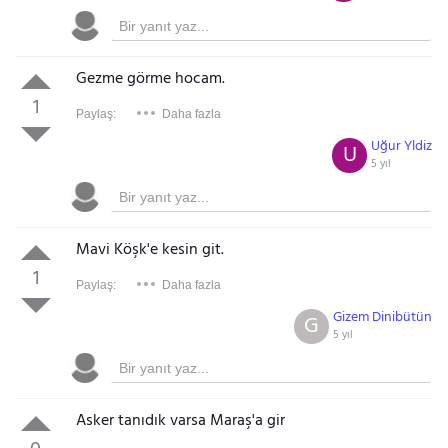
Gezme görme hocam.
1
Paylaş:
Daha fazla
Uğur Yldiz
U
5 yıl
Mavi Köşk'e kesin git.
1
Paylaş:
Daha fazla
Gizem Dinibütün
G
5 yıl
Asker tanıdık varsa Maraş'a gir