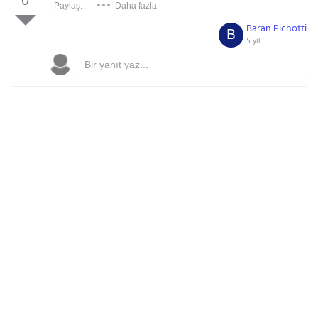
0
Paylaş:
Daha fazla
Baran Pichotti
B
5 yıl