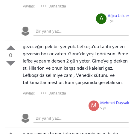
Paylaş:
Daha fazla
Ağca Usluer
A
5 yıl
gezeceğin pek bir yer yok. Lefkoşa'da tarihi yerleri
gezersin bozkır zaten. Girne'de yeşil görürsün. Birde
0
lefke yaparım dersen 2 gün yeter. Girne'ye giderken
st. Hilarion ve onun karşısındaki kaleleri gez.
Lefkoşa'da selimiye cami, Venedik sütunu ve
tahkimatlar meşhur. Rum çarşısınıda gezebilirsin.
Paylaş:
Daha fazla
Mehmet Duysak
M
5 yıl