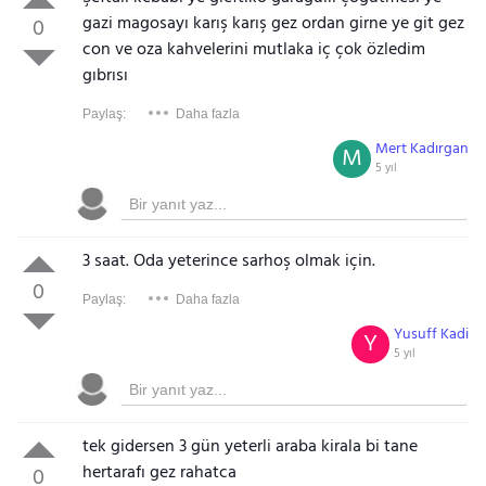
gazi magosayı karış karış gez ordan girne ye git gez
0
con ve oza kahvelerini mutlaka iç çok özledim
gıbrısı
Paylaş:
Daha fazla
Mert Kadırgan
M
5 yıl
3 saat. Oda yeterince sarhoş olmak için.
0
Paylaş:
Daha fazla
Yusuff Kadi
Y
5 yıl
tek gidersen 3 gün yeterli araba kirala bi tane
hertarafı gez rahatca
0