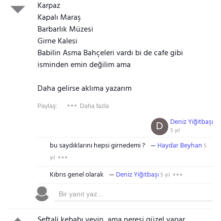
Karpaz
Kapalı Maraş
Barbarlık Müzesi
Girne Kalesi
Babilin Asma Bahçeleri vardı bi de cafe gibi
isminden emin değilim ama
Daha gelirse aklıma yazarım
Paylaş:
Daha fazla
Deniz Yiğitbaşı
D
5 yıl
bu saydıklarını hepsi girnedemi ?
Haydar Beyhan
5
yıl
Kıbrıs genel olarak
Deniz Yiğitbaşı
5 yıl
Şeftali kebabı yeyin, ama neresi güzel yapar