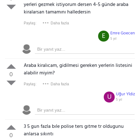
yerleri gezmek istiyorum dersen 4-5 günde araba
kiralarsan tamamını halledersin
Paylaş:
Daha fazla
Emre Goecen
E
5 yıl
Araba kiralıcam, gidilmesi gereken yerlerin listesini
alabilir miyim?
0
Paylaş:
Daha fazla
Uğur Yldiz
U
5 yıl
3 5 gun fazla bıle polise ters gıtme tr oldugunu
anlarsa sıkıntı
0