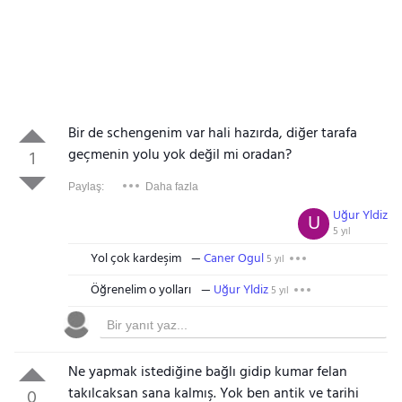
Bir de schengenim var hali hazırda, diğer tarafa
geçmenin yolu yok değil mi oradan?
1
Paylaş:
Daha fazla
Uğur Yldiz
U
5 yıl
Yol çok kardeşim
Caner Ogul
5 yıl
Öğrenelim o yolları
Uğur Yldiz
5 yıl
Ne yapmak istediğine bağlı gidip kumar felan
takılcaksan sana kalmış. Yok ben antik ve tarihi
0