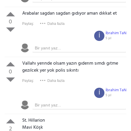
Arabalar sagdan sagdan gıdıyor aman dıkkat et
0
Paylaş:
Daha fazla
İbrahim TaN
İ
5 yıl
Vallahı yerınde olsam yazın gıderım sımdı gıtme
gezılcek yer yok polis sıkıntı
0
Paylaş:
Daha fazla
İbrahim TaN
İ
5 yıl
St. Hillarion
Mavi Köşk
2