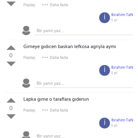
Paylaş:
Daha fazla
İbrahim TaN
İ
5 yıl
Girneye gıdıcen baskan lefkosa agrıyla aymı
0
Paylaş:
Daha fazla
İbrahim TaN
İ
5 yıl
Lapka gırne o taraflara gıdersın
0
Paylaş:
Daha fazla
İbrahim TaN
İ
5 yıl