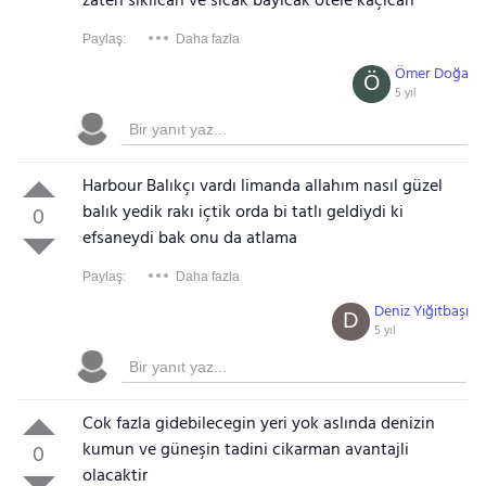
zaten sıkılcan ve sıcak bayıcak otele kaçıcan
Paylaş:
Daha fazla
Ömer Doğa
Ö
5 yıl
Harbour Balıkçı vardı limanda allahım nasıl güzel
balık yedik rakı içtik orda bi tatlı geldiydi ki
0
efsaneydi bak onu da atlama
Paylaş:
Daha fazla
Deniz Yiğitbaşı
D
5 yıl
Cok fazla gidebilecegin yeri yok aslında denizin
kumun ve güneşin tadini cikarman avantajli
0
olacaktir