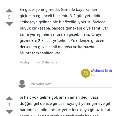
En güzel şehir girnedir. Girnede baya zaman
giçirirsin eglenceli bir şehir.. 3-4 gün yeterlidir.
0
Lefkoşaya gelince hiç bir özelliği yoktur.. Sadece
büyük bir kasaba. Sadece girnekapı diye semti var
tarihi yerleşimler var oraları gezebilirsin.. Orayı
gezmekte 2-3 saat yeterlidir. Yok denize girecem
dersen en güzel sahil magosa ve karpazdır.
Muhteşem sahilleri var..
Paylaş:
Daha fazla
Mehmet Birdi
M
5 yıl
bi halt yok gelme çok aman aman değil yaza
doğğru gel denize gir casinoya git yeter girneye git
1
harborda sahilde bişi iç yeter lefkoşaya git az tur at