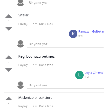
Şifalar
1
Paylaş:
Daha fazla
Ramazan Gultekin
R
8 yıl
Keçi boynuzu pekmezi
1
Paylaş:
Daha fazla
Leyla Çimenci
L
8 yıl
Midenize bi baktirın.
1
Paylaş:
Daha fazla