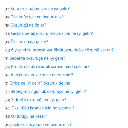
Kuru öksürüğüm var ne iyi gelir?
(19)
Öksürüğe için ne önerirsiniz?
(18)
Öksürüğü ne önler?
(16)
Gıcıkla beraber kuru öksürük var ne iyi gelir?
(55)
Öksürük nasıl geçer?
(18)
6 yaşındaki bronşit var öksürüyor, doğal çözümü var mı?
(25)
Bebekte öksürüğe ne iyi gelir?
(6)
Kronik olarak öksürük sorunu nasıl çözülür?
(29)
Alerjik öksürük için ne önerirsiniz?
(12)
Gribe ne iyi gelir? öksürük de var
(6)
Bebeğim 52 günlük öksürüyo ne iyi gelir?
(21)
Şiddetli öksürüğe ne iyi gelir?
(54)
Öksürüğü kesmek için ne yapmalı?
(30)
Öksürüğü ne keser?
(59)
Çok öksürüyorum ne önerirsiniz?
(146)