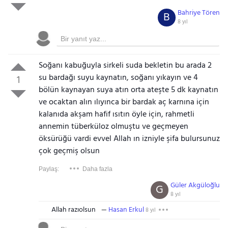
Bahriye Tören
B
8 yıl
Soğanı kabuğuyla sirkeli suda bekletin bu arada 2
su bardağı suyu kaynatın, soğanı yıkayın ve 4
1
bölün kaynayan suya atın orta ateşte 5 dk kaynatın
ve ocaktan alın ılıyınca bir bardak aç karnına için
kalanıda akşam hafif ısıtın öyle için, rahmetli
annemin tüberküloz olmuştu ve geçmeyen
öksürüğü vardi evvel Allah ın izniyle şifa bulursunuz
çok geçmiş olsun
Paylaş:
Daha fazla
Güler Akgüloğlu
G
8 yıl
Allah razıolsun
Hasan Erkul
8 yıl