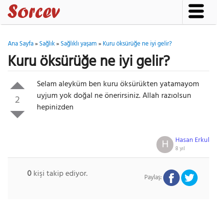
Ana Sayfa
»
Sağlık
»
Sağlıklı yaşam
»
Kuru öksürüğe ne iyi gelir?
Kuru öksürüğe ne iyi gelir?
Selam aleyküm ben kuru öksürükten yatamayom
uyjum yok doğal ne önerirsiniz. Allah razıolsun
2
hepinizden
Hasan Erkul
H
8 yıl
0
kişi takip ediyor.
Paylaş: