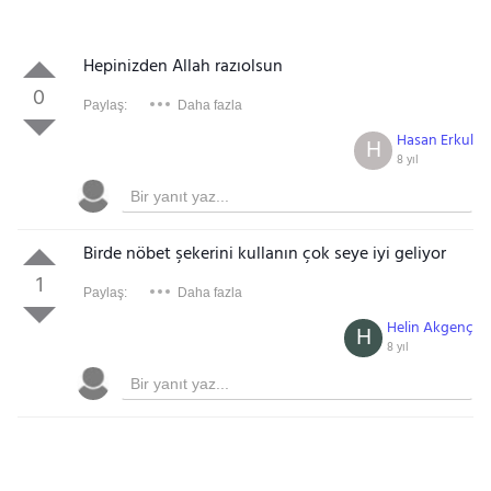
Hepinizden Allah razıolsun
0
Paylaş:
Daha fazla
Hasan Erkul
H
8 yıl
Birde nöbet şekerini kullanın çok seye iyi geliyor
1
Paylaş:
Daha fazla
Helin Akgenç
H
8 yıl