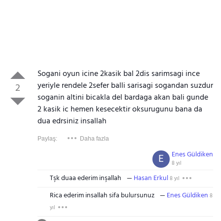
Sogani oyun icine 2kasik bal 2dis sarimsagi ince
yeriyle rendele 2sefer balli sarisagi sogandan suzdur
2
soganin altini bicakla del bardaga akan bali gunde
2 kasik ic hemen kesecektir oksurugunu bana da
dua edrsiniz insallah
Paylaş:
Daha fazla
Enes Güldiken
E
8 yıl
Tşk duaa ederim inşallah
Hasan Erkul
8 yıl
Rica ederim insallah sifa bulursunuz
Enes Güldiken
8
yıl