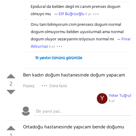
Epidural da belden degil mi canım prenses dogum
olmuyo mu
Elif Büğrüoğlu
8 yıl
Onu tam bilmiyorum cnm prensess dogum normal
dogum olmuyormu belden uyusturmali ama normal
dogum oluyor sezaryanmi istiyosun normal mi
Pinar
Akkurnaz
8 yıl
16 yanıtın tümünü görüntüle
Gezinti Menüsü
Ben kadın doğum hastanesinde doğum yapacam
2
Paylaş:
Daha fazla
Yeter Tuğrul
Y
8 yıl
Ortadoğu hastanesinde yapıcam bende doğumu