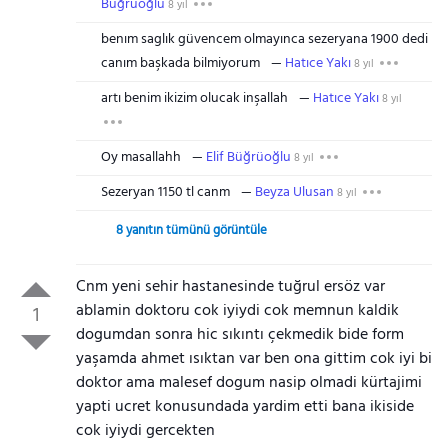
Büğrüoğlu
8 yıl
benım saglık güvencem olmayınca sezeryana 1900 dedi
canım başkada bilmiyorum
Hatıce Yakı
8 yıl
artı benim ikizim olucak inşallah
Hatıce Yakı
8 yıl
Oy masallahh
Elif Büğrüoğlu
8 yıl
Sezeryan 1150 tl canm
Beyza Ulusan
8 yıl
8 yanıtın tümünü görüntüle
Cnm yeni sehir hastanesinde tuğrul ersöz var
ablamin doktoru cok iyiydi cok memnun kaldik
1
dogumdan sonra hic sıkıntı çekmedik bide form
yaşamda ahmet ısıktan var ben ona gittim cok iyi bi
doktor ama malesef dogum nasip olmadi kürtajimi
yapti ucret konusundada yardim etti bana ikiside
cok iyiydi gercekten