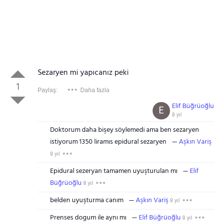
Sezaryen mi yapıcanız peki
1
Paylaş:
Daha fazla
Elif Büğrüoğlu
E
8 yıl
Doktorum daha bişey söylemedi ama ben sezaryen
istiyorum 1350 liramıs epidural sezaryen
Aşkın Variş
8 yıl
Epidural sezeryan tamamen uyuşturulan mı
Elif
Büğrüoğlu
8 yıl
belden uyuşturma canım
Aşkın Variş
8 yıl
Prenses dogum ile aynı mı
Elif Büğrüoğlu
8 yıl