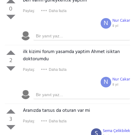
ben varim guneykentte yaptim
0
Paylaş:
Daha fazla
Nur Cakar
N
8 yıl
ilk kizimi forum yasamda yaptim Ahmet isiktan
doktorumdu
2
Paylaş:
Daha fazla
Nur Cakar
N
8 yıl
Aranızda tarsus da oturan var mi
3
Paylaş:
Daha fazla
Sema Çelikbilek
S