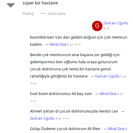
süper bir hastane
Paylaş:
Daha fazla
Gulcan Cgullu
G
8 yıl
Kesinlikle ben Van dan geldim doğum için çok memnun
kaldım.
Nihal Doe
8 yıl
Bende çok memnunum ama bayana zor geldiği için
gidemiyormus ben oğlumu hala oraya gotururum
çocuk doktoruna çok temiz bir hastane gönül
rahatlığıyla gittiğimiz bir hastane
Gulcan Cgullu
8 yıl
Evet bizim doktorumuz Ali bey sizin
Nihal Doe
8 yıl
Ahmet ışıktan di çocuk doktorumuzda mevlüt can
Gulcan Cgullu
8 yıl
Gülay Özdemir çocuk doktorum Ali İlten
Nihal Doe
8