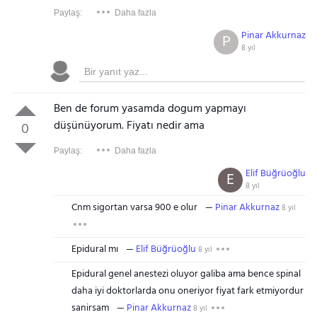
Paylaş:
Daha fazla
Pinar Akkurnaz
P
8 yıl
Ben de forum yasamda dogum yapmayı
düşünüyorum. Fiyatı nedir ama
0
Paylaş:
Daha fazla
Elif Büğrüoğlu
E
8 yıl
Cnm sigortan varsa 900 e olur
Pinar Akkurnaz
8 yıl
Epidural mı
Elif Büğrüoğlu
8 yıl
Epidural genel anestezi oluyor galiba ama bence spinal
daha iyi doktorlarda onu oneriyor fiyat fark etmiyordur
sanirsam
Pinar Akkurnaz
8 yıl