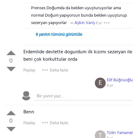
Prenses Doğumda da belden uyuşturuyorlar ama
normal Doğum yapıyorsun bunda belden uyuşturup
sezeryan yapıyorlar
Aşkın Variş
8 yıl
8 yanıtın tümünü görüntüle
Erdemlide devlette dogurdum ilk kızımı sezeryan ile
beni çok korkuttular orda
0
Paylaş:
Daha fazla
Elif Büğrüoğlu
E
8 yıl
Benn
0
Paylaş:
Daha fazla
Tülin Yamaner
T