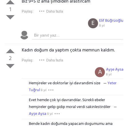
Biz 9+5 iz ama şimdiden arastırcam
1
Paylaş:
Daha fazla
Elif Büğrüoğlu
E
8 yıl
Kadın doğum da yaptım çokta memnun kaldım.
2
Paylaş:
Daha fazla
Ayşe Aysa
A
8 yıl
Hemşireler ve doktorlar iyi davrandimi size
Yeter
Tuğrul
8 yıl
Evet hemde çok iyi davrandılar. Sürekli ebeler
hemşireler gelip gidip moral verdi sakinlestirdiler
Ayşe Aysa
8 yıl
Bende kadın doğumda yapacam dogumumu ama