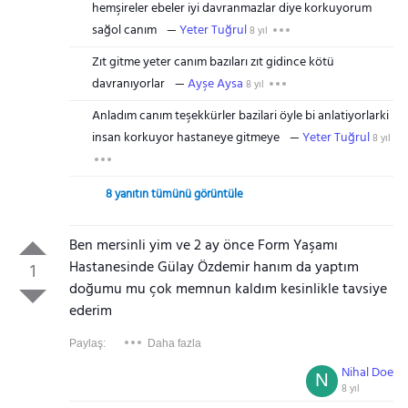
hemşireler ebeler iyi davranmazlar diye korkuyorum
sağol canım
Yeter Tuğrul
8 yıl
Zıt gitme yeter canım bazıları zıt gidince kötü
davranıyorlar
Ayşe Aysa
8 yıl
Anladım canım teşekkürler bazilari öyle bi anlatiyorlarki
insan korkuyor hastaneye gitmeye
Yeter Tuğrul
8 yıl
8 yanıtın tümünü görüntüle
Ben mersinli yim ve 2 ay önce Form Yaşamı
Hastanesinde Gülay Özdemir hanım da yaptım
1
doğumu mu çok memnun kaldım kesinlikle tavsiye
ederim
Paylaş:
Daha fazla
Nihal Doe
N
8 yıl