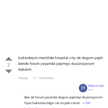
kızkardeşim mezitlide hospital city de dogum yaptı
bende forum yaşamda yapmayı duşünüyorum
2
bakalım
Paylaş:
Daha fazla
Hatıce Yakı
H
8 yıl
Ben de forum yasamda dogum yapmayı düşünüyorum
fiyatı hakkında bilgin var mı peki canım
Elif