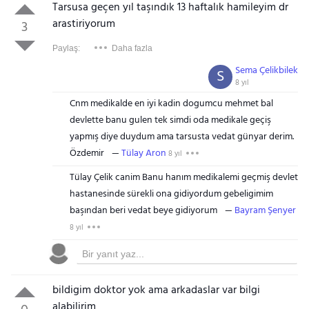
Tarsusa geçen yıl taşındık 13 haftalık hamileyim dr
arastiriyorum
3
Paylaş:
Daha fazla
Sema Çelikbilek
S
8 yıl
Cnm medikalde en iyi kadin dogumcu mehmet bal
devlette banu gulen tek simdi oda medikale geçiş
yapmış diye duydum ama tarsusta vedat günyar derim.
Özdemir
Tülay Aron
8 yıl
Tülay Çelik canim Banu hanım medikalemi geçmiş devlet
hastanesinde sürekli ona gidiyordum gebeligimim
başından beri vedat beye gidiyorum
Bayram Şenyer
8 yıl
bildigim doktor yok ama arkadaslar var bilgi
alabilirim