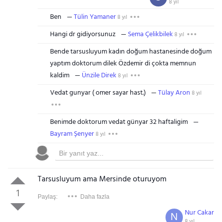
8 yıl
Ben
Tülin Yamaner
8 yıl
Hangi dr gidiyorsunuz
Sema Çelikbilek
8 yıl
Bende tarsusluyum kadın doğum hastanesinde doğum
yaptım doktorum dilek Özdemir di çokta memnun
kaldim
Ünzile Direk
8 yıl
Vedat gunyar ( omer sayar hast.)
Tülay Aron
8 yıl
Benimde doktorum vedat günyar 32 haftaligim
Bayram Şenyer
8 yıl
Tarsusluyum ama Mersinde oturuyom
1
Paylaş:
Daha fazla
Nur Cakar
N
8 yıl