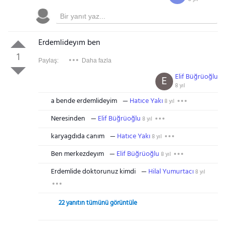
Erdemlideyım ben
1
Paylaş:
Daha fazla
Elif Büğrüoğlu
E
8 yıl
a bende erdemlideyim
Hatıce Yakı
8 yıl
Neresinden
Elif Büğrüoğlu
8 yıl
karyagdıda canım
Hatıce Yakı
8 yıl
Ben merkezdeyım
Elif Büğrüoğlu
8 yıl
Erdemlide doktorunuz kimdi
Hilal Yumurtacı
8 yıl
22 yanıtın tümünü görüntüle