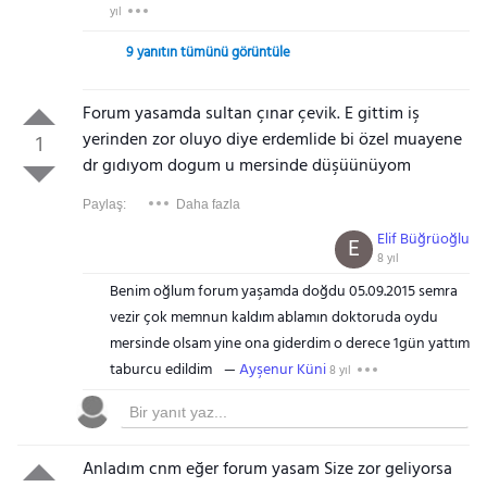
yıl
9 yanıtın tümünü görüntüle
Forum yasamda sultan çınar çevik. E gittim iş
yerinden zor oluyo diye erdemlide bi özel muayene
1
dr gıdıyom dogum u mersinde düşüünüyom
Paylaş:
Daha fazla
Elif Büğrüoğlu
E
8 yıl
Benim oğlum forum yaşamda doğdu 05.09.2015 semra
vezir çok memnun kaldım ablamın doktoruda oydu
mersinde olsam yine ona giderdim o derece 1gün yattım
taburcu edildim
Ayşenur Küni
8 yıl
Anladım cnm eğer forum yasam Size zor geliyorsa