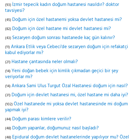
İzmir tepecik kadın doğum hastanesi nasıldır? doktor
(93)
tavsiyesi?
Doğum için özel hastanemi yoksa devlet hastanesi mi?
(45)
Doğum için özel hastane mi devlet hastanesi mi?
(82)
Sezaryen doğum sonrası hastanede kaç gün kalınır?
(43)
Ankara Etlik veya Cebeci'de sezaryen doğum için refakatçi
(11)
kabul ediyorlar mı?
Hastane çantasında neler olmalı?
(21)
Yeni doğan bebek için kimlik çıkmadan geçici bir şey
(14)
veriyorlar mı?
Ankara Sami Ulus Turgut Özal Hastanesi doğum için nasıl?
(14)
Doğum için devlet hastanesi mi, özel hastane mi daha iyi?
(31)
Özel hastanede mi yoksa devlet hastanesinde mi doğum
(102)
yapmak iyi?
Doğum parası kimlere verilir?
(44)
Doğum yapanlar, doğumunuz nasıl başladı?
(48)
Epidural doğum devlet hastanelerinde yapılıyor mu? Özel
(48)