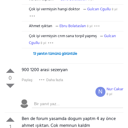
Çok iyi vermişsin hangi doktor
Gulcan Cgullu
8 yıl
Ahmet ışıktan
Ebru Bolataslan
8 yıl
Çok iyi vermişsin cnm sana torpil yapmış
Gulcan
Cgullu
8 yıl
13 yanıtın tümünü görüntüle
900 1200 arasi sezeryan
0
Paylaş:
Daha fazla
Nur Cakar
N
8 yıl
Ben de forum yasamda dogum yaptm 4 ay önce
ahmet ışıktan. Cok memnun kaldm
1