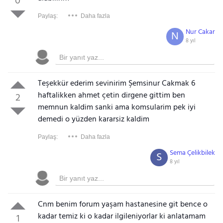
0
Paylaş:
Daha fazla
Nur Cakar
N
8 yıl
Teşekkür ederim sevinirim Şemsinur Cakmak 6
haftalikken ahmet çetin dirgene gittim ben
2
memnun kaldim sanki ama komsularim pek iyi
demedi o yüzden kararsiz kaldim
Paylaş:
Daha fazla
Sema Çelikbilek
S
8 yıl
Cnm benim forum yaşam hastanesine git bence o
kadar temiz ki o kadar ilgileniyorlar ki anlatamam
1