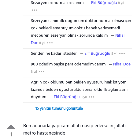
Sezaryen mı normal mi canım
Elif Büğrüoğlu
8 yıl
Sezeryan canım ilk dogumum doktor normal olmasi için
çok bekledi ama suyum coktu bebek yerlesemedi
mecburen sezeryan olmak zorunda kaldım
Nihal
Doe
8 yıl
Senden ne kadar istediler
Elif Büğrüoğlu
8 yıl
900 ödedim başka para odemedim canım
Nihal Doe
8 yıl
Agrıın cok oldumu ben belden uyusturulmak istıyom
kızımda belden uyuşturuldu spinal oldu ilk aglamasını
duydum
Elif Büğrüoğlu
8 yıl
15 yanıtın tümünü görüntüle
Ben adanada yapıcam allah nasip ederse inşallah
metro hastanesinde
1