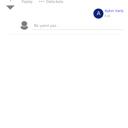
1
Paylaş:
Daha fazla
Aşkın Variş
A
8 yıl