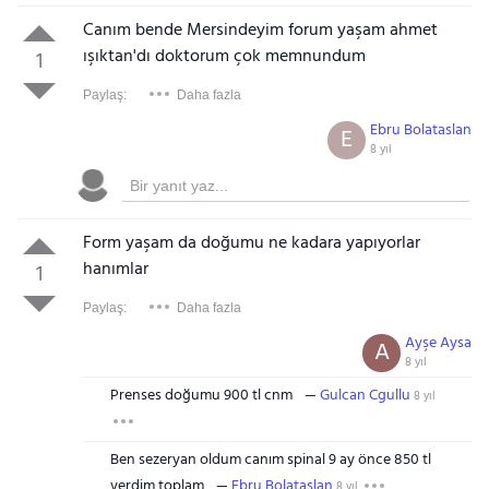
Canım bende Mersindeyim forum yaşam ahmet
ışıktan'dı doktorum çok memnundum
1
Paylaş:
Daha fazla
Ebru Bolataslan
E
8 yıl
Form yaşam da doğumu ne kadara yapıyorlar
hanımlar
1
Paylaş:
Daha fazla
Ayşe Aysa
A
8 yıl
Prenses doğumu 900 tl cnm
Gulcan Cgullu
8 yıl
Ben sezeryan oldum canım spinal 9 ay önce 850 tl
verdim toplam
Ebru Bolataslan
8 yıl