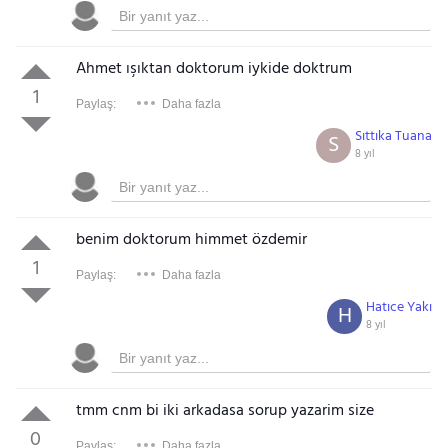
Ahmet ışıktan doktorum iykide doktrum
1
Paylaş:
Daha fazla
Sıttıka Tuana
S
8 yıl
benim doktorum himmet özdemir
1
Paylaş:
Daha fazla
Hatıce Yakı
H
8 yıl
tmm cnm bi iki arkadasa sorup yazarim size
0
Paylaş:
Daha fazla