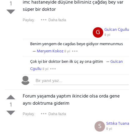
imc hastaneyide düşüne bilirsiniz çağdaş bey var
1
süper bir doktor
Paylaş:
Daha fazla
Gulcan Cgullu
G
8 yıl
Benim yengem de cagdas beye gidiyor memnunmus
Meryem Kokoz
8 yıl
Çok iyi bir doktor ben ilk üç ay ona gittim
Gulcan
Cgullu
8 yıl
Forum yaşamda yaptım ikincide olsa orda gene
aynı doktruma giderim
1
Paylaş:
Daha fazla
Sıttıka Tuana
S
8 yıl