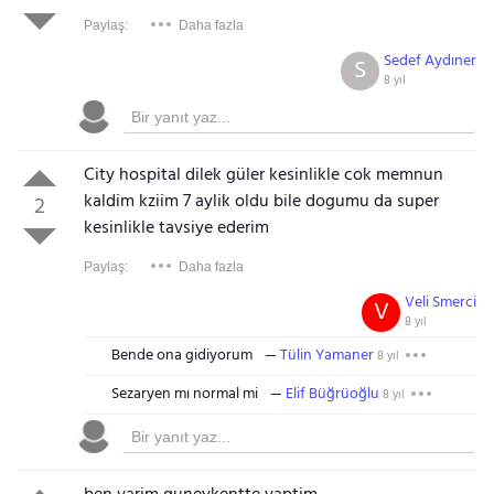
Paylaş:
Daha fazla
Sedef Aydıner
S
8 yıl
City hospital dilek güler kesinlikle cok memnun
kaldim kziim 7 aylik oldu bile dogumu da super
2
kesinlikle tavsiye ederim
Paylaş:
Daha fazla
Veli Smerci
V
8 yıl
Bende ona gidiyorum
Tülin Yamaner
8 yıl
Sezaryen mı normal mi
Elif Büğrüoğlu
8 yıl