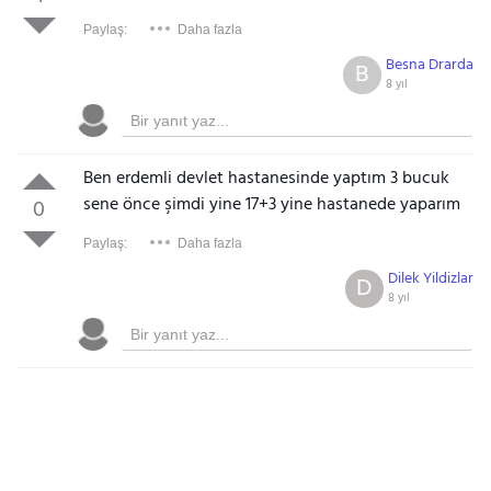
Paylaş:
Daha fazla
Besna Drarda
B
8 yıl
Ben erdemli devlet hastanesinde yaptım 3 bucuk
sene önce şimdi yine 17+3 yine hastanede yaparım
0
Paylaş:
Daha fazla
Dilek Yildizlar
D
8 yıl