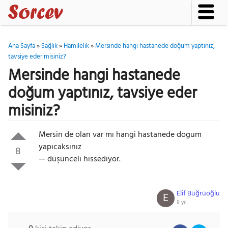
Ana Sayfa
»
Sağlık
»
Hamilelik
»
Mersinde hangi hastanede doğum yaptınız,
tavsiye eder misiniz?
Mersinde hangi hastanede
doğum yaptınız, tavsiye eder
misiniz?
Mersin de olan var mı hangi hastanede dogum
yapıcaksınız
8
— düşünceli hissediyor.
Elif Büğrüoğlu
E
8 yıl