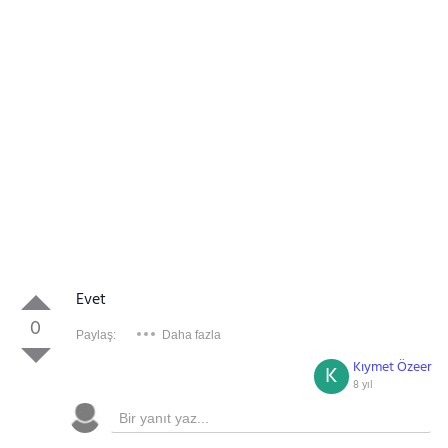
Evet
0
Paylaş:
Daha fazla
Kıymet Özeer
K
8 yıl