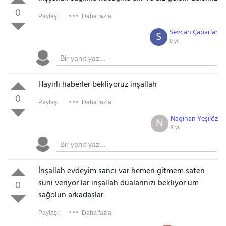
0
Paylaş:
Daha fazla
Sevcan Çaparlar
S
8 yıl
Hayırlı haberler bekliyoruz inşallah
0
Paylaş:
Daha fazla
Nagihan Yeşilöz
N
8 yıl
İnşallah evdeyim sancı var hemen gitmem saten
suni veriyor lar inşallah dualarınızı bekliyor um
0
sağolun arkadaşlar
Paylaş:
Daha fazla