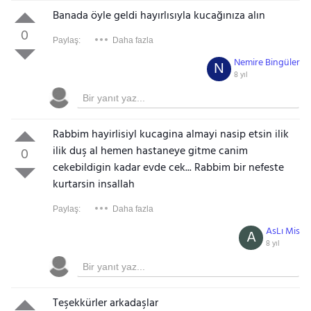
Banada öyle geldi hayırlısıyla kucağınıza alın
0
Paylaş:
Daha fazla
Nemire Bingüler
N
8 yıl
Rabbim hayirlisiyl kucagina almayi nasip etsin ilik
ilik duş al hemen hastaneye gitme canim
0
cekebildigin kadar evde cek... Rabbim bir nefeste
kurtarsin insallah
Paylaş:
Daha fazla
AsLı Mis
A
8 yıl
Teşekkürler arkadaşlar