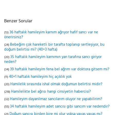
Benzer Sorular
36 haftalık hamileyim karnım ağrıyor hafif sancı var ne
(13)
önerirsiniz?
Bebeğim çok hareketli bir tarafta toplanıp sertleşiyor, bu
(24)
doğum belirtisi mi? (40+3 hafta)
35 haftalık hamileyim karnımın yan tarafına sancı giriyor
(20)
neden?
39 haftalık hamileyim fena bel ağrım var doktora gitsem mi?
(34)
40+1 haftalık hamileyim hiç açıklık yok
(11)
Hamilelik sırasında ishal olmak doğumun belirtisi midir?
(20)
Hamilelikte bel ağrısı hangi cinsiyetin habercisi?
(218)
Hamileyim dayanilmaz sancılarım oluyor ne yapabilirim?
(32)
34 haftalık hamileyim adet sancısı gibi sancım var nedendir?
(55)
Doğum sancısı birden bire mi olur yoksa yavaş yavaş mı?
(21)