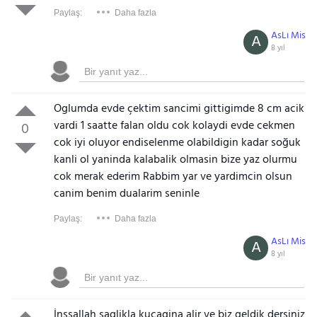
Paylaş:
Daha fazla
AsLı Mis
A
8 yıl
Oglumda evde çektim sancimi gittigimde 8 cm acik
vardi 1 saatte falan oldu cok kolaydi evde cekmen
0
cok iyi oluyor endiselenme olabildigin kadar soğuk
kanli ol yaninda kalabalik olmasin bize yaz olurmu
cok merak ederim Rabbim yar ve yardimcin olsun
canim benim dualarim seninle
Paylaş:
Daha fazla
AsLı Mis
A
8 yıl
İnşşallah saglikla kucagina alir ve biz geldik dersiniz