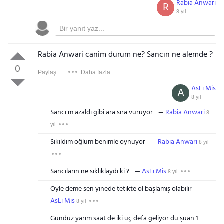
Rabia Anwari
R
8 yıl
Rabia Anwari canim durum ne? Sancın ne alemde ?
0
Paylaş:
Daha fazla
AsLı Mis
A
8 yıl
Sancı m azaldı gibi ara sıra vuruyor
Rabia Anwari
8
yıl
Sıkıldım oğlum benimle oynuyor
Rabia Anwari
8 yıl
Sancıların ne sıklıklaydı ki ?
AsLı Mis
8 yıl
Öyle deme sen yinede tetikte ol başlamiş olabilir
AsLı Mis
8 yıl
Gündüz yarım saat de iki üç defa geliyor du şuan 1