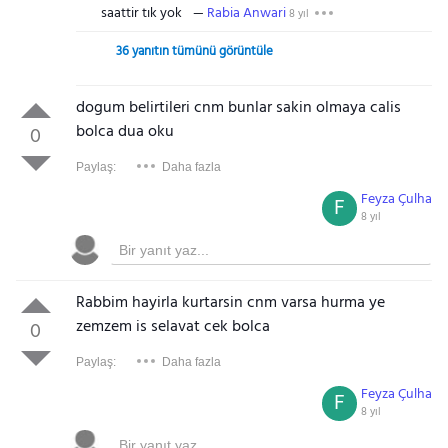
saattir tık yok
Rabia Anwari
8 yıl
36 yanıtın tümünü görüntüle
dogum belirtileri cnm bunlar sakin olmaya calis
bolca dua oku
0
Paylaş:
Daha fazla
Feyza Çulha
F
8 yıl
Rabbim hayirla kurtarsin cnm varsa hurma ye
zemzem is selavat cek bolca
0
Paylaş:
Daha fazla
Feyza Çulha
F
8 yıl