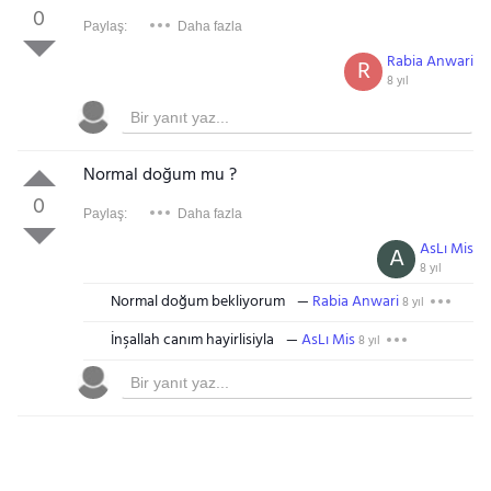
0
Paylaş:
Daha fazla
Rabia Anwari
R
8 yıl
Normal doğum mu ?
0
Paylaş:
Daha fazla
AsLı Mis
A
8 yıl
Normal doğum bekliyorum
Rabia Anwari
8 yıl
İnşallah canım hayirlisiyla
AsLı Mis
8 yıl