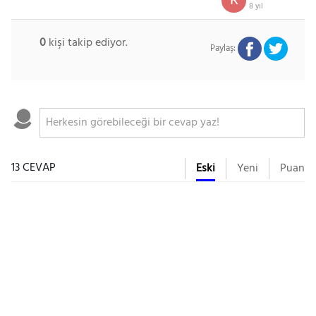
R
8 yıl
0
kişi takip ediyor.
Paylaş:
13 CEVAP
Eski
Yeni
Puan