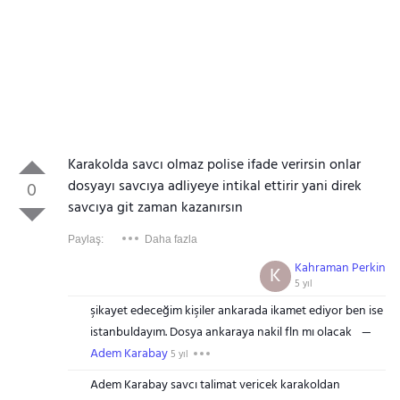
Karakolda savcı olmaz polise ifade verirsin onlar
dosyayı savcıya adliyeye intikal ettirir yani direk
0
savcıya git zaman kazanırsın
Paylaş:
Daha fazla
Kahraman Perkin
K
5 yıl
şikayet edeceğim kişiler ankarada ikamet ediyor ben ise
istanbuldayım. Dosya ankaraya nakil fln mı olacak
Adem Karabay
5 yıl
Adem Karabay savcı talimat vericek karakoldan