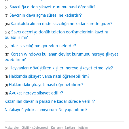
Savcılığa giden şikayet durumu nasıl öğrenilir?
(3)
Savcının dava açma süresi ne kadardır?
(3)
Karakolda alınan ifade savcılığa ne kadar sürede gider?
(16)
Savcı geçmişe dönük telefon görüşmelerinin kaydını
(28)
bulabilir mi?
İnfaz savcılığının görevleri nelerdir?
(2)
Korsan windows kullanan devlet kurumunu nereye şikayet
(17)
edebilirim?
Hayvanları dövüştüren kişileri nereye şikayet etmeliyiz?
(8)
Hakkımda şikayet varsa nasıl öğrenebilirim?
(1)
Hakkımdaki şikayeti nasıl öğrenebilirim?
(1)
Avukat nereye şikayet edilir?
(1)
Kazanılan davanın parası ne kadar sürede verilir?
Nafakayı 4 yıldır alamıyorum. Ne yapabilirim?
Makaleler
Gizlilik sözleşmesi
Kullanım Şartları
İletişim