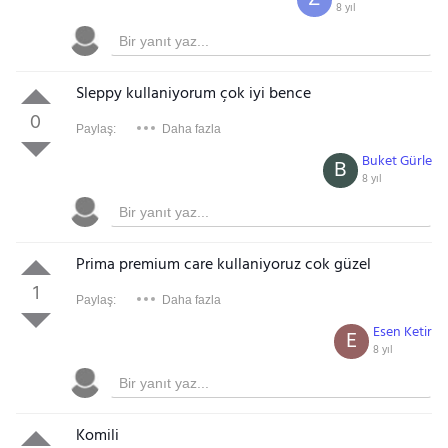
8 yıl
Sleppy kullaniyorum çok iyi bence
0
Paylaş:
Daha fazla
Buket Gürle
B
8 yıl
Prima premium care kullaniyoruz cok güzel
1
Paylaş:
Daha fazla
Esen Ketir
E
8 yıl
Komili