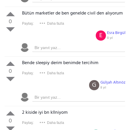
Bütün marketler de ben genelde civil den alıyorum
0
Paylaş:
Daha fazla
Esra Birgül
E
8 yıl
Bende sleepiy derim benimde tercihim
0
Paylaş:
Daha fazla
Gülşah Altınöz
G
8 yıl
2 kiside iyi bn kllniyom
0
Paylaş:
Daha fazla