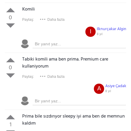
Komili
0
Paylaş:
Daha fazla
Ilknurçakar Algin
I
8 yıl
Tabiki komili ama ben prima. Premium care
kullaniyorum
0
Paylaş:
Daha fazla
Asiye Çadak
A
8 yıl
Prima bile sızdırıyor sleepy iyi ama ben de memnun
kaldım
1