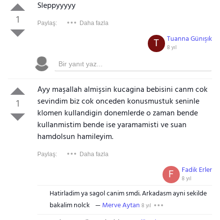
Sleppyyyyy
1
Paylaş:
Daha fazla
Tuanna Günışık
T
8 yıl
Ayy maşallah almişsin kucagina bebisini canm cok
sevindim biz cok onceden konusmustuk seninle
1
klomen kullandigin donemlerde o zaman bende
kullanmistim bende ise yaramamisti ve suan
hamdolsun hamileyim.
Paylaş:
Daha fazla
Fadik Erler
F
8 yıl
Hatirladim ya sagol canim smdi. Arkadasm ayni sekilde
bakalim nolck
Merve Aytan
8 yıl