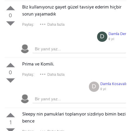
Biz kullanıyoruz gayet güzel tavsiye ederim hiçbir
sorun yaşamadık
0
Paylaş:
Daha fazla
Damla Der
D
8 yıl
Prima ve Komili.
0
Paylaş:
Daha fazla
Damla Kosavalı
D
8 yıl
Sleepy nin pamuklari toplanıyor sizdiriyo bimin bezi
bence
1