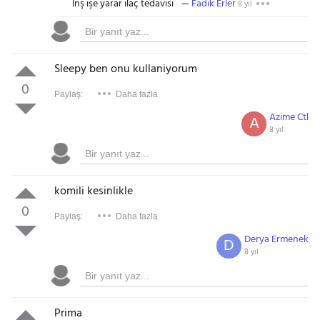
Inş işe yarar ilaç tedavisi
Fadik Erler
8 yıl
Sleepy ben onu kullaniyorum
0
Paylaş:
Daha fazla
Azime Ctl
A
8 yıl
komili kesinlikle
0
Paylaş:
Daha fazla
Derya Ermenek
D
8 yıl
Prima