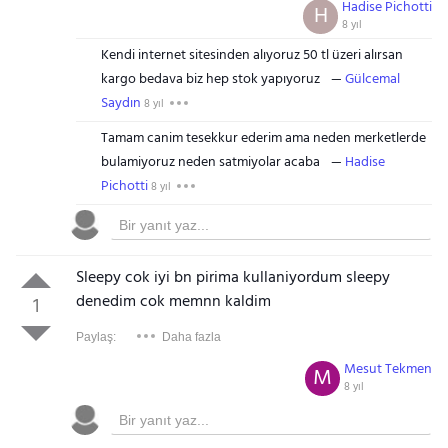
Hadise Pichotti
H
8 yıl
Kendi internet sitesinden alıyoruz 50 tl üzeri alırsan
kargo bedava biz hep stok yapıyoruz
Gülcemal
Saydın
8 yıl
Tamam canim tesekkur ederim ama neden merketlerde
bulamiyoruz neden satmiyolar acaba
Hadise
Pichotti
8 yıl
Sleepy cok iyi bn pirima kullaniyordum sleepy
denedim cok memnn kaldim
1
Paylaş:
Daha fazla
Mesut Tekmen
M
8 yıl