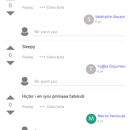
0
Paylaş:
Daha fazla
Selahattin Basarır
S
8 yıl
Sleepy
0
Paylaş:
Daha fazla
Tuğba Özyurteri
T
8 yıl
Hiçbir ı en iyisi primaaa tabikidi
0
Paylaş:
Daha fazla
Merve Yeniocak
M
8 yıl