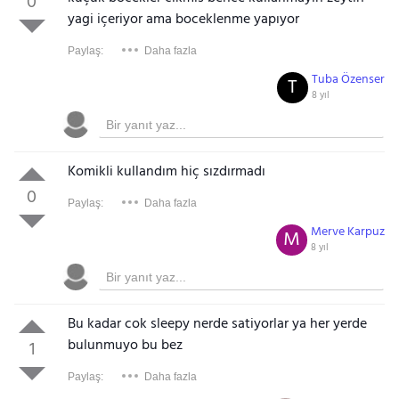
0
yagi içeriyor ama boceklenme yapıyor
Paylaş:
Daha fazla
Tuba Özenser
T
8 yıl
Komikli kullandım hiç sızdırmadı
0
Paylaş:
Daha fazla
Merve Karpuz
M
8 yıl
Bu kadar cok sleepy nerde satiyorlar ya her yerde
bulunmuyo bu bez
1
Paylaş:
Daha fazla