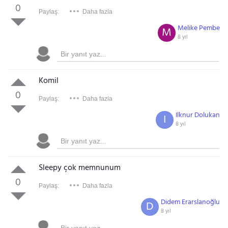
0
Paylaş:
Daha fazla
Melike Pembe
M
8 yıl
Komil
0
Paylaş:
Daha fazla
Ilknur Dolukan
I
8 yıl
Sleepy çok memnunum
0
Paylaş:
Daha fazla
Didem Erarslanoğlu
D
8 yıl