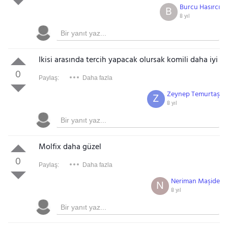
Burcu Hasırcı
B
8 yıl
Ikisi arasında tercih yapacak olursak komili daha iyi
0
Paylaş:
Daha fazla
Zeynep Temurtaş
Z
8 yıl
Molfix daha güzel
0
Paylaş:
Daha fazla
Neriman Maşide
N
8 yıl