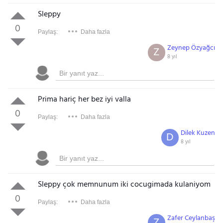
Sleppy
0
Paylaş:
Daha fazla
Zeynep Özyağcı
Z
8 yıl
Prima hariç her bez iyi valla
0
Paylaş:
Daha fazla
Dilek Kuzen
D
8 yıl
Gezinti Menüsü
Sleppy çok memnunum iki cocugimada kulaniyom
0
Paylaş:
Daha fazla
Zafer Ceylanbaş
Z