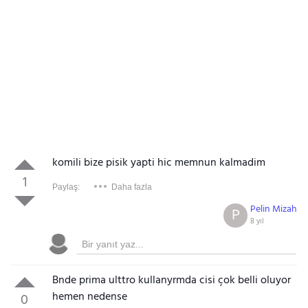
komili bize pisik yapti hic memnun kalmadim
1
Paylaş:
Daha fazla
Pelin Mizah
P
8 yıl
Bnde prima ulttro kullanyrmda cisi çok belli oluyor
hemen nedense
0