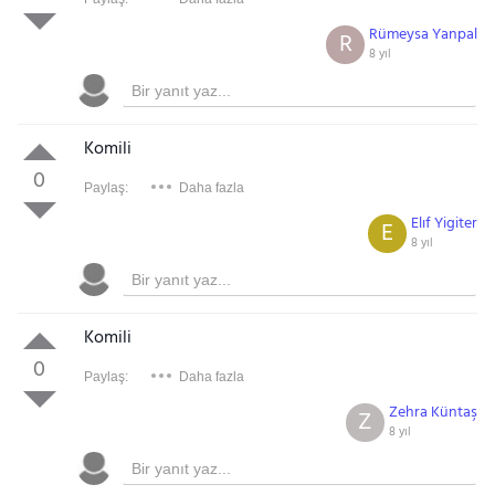
Rümeysa Yanpal
R
8 yıl
Komili
0
Paylaş:
Daha fazla
Elıf Yigiter
E
8 yıl
Komili
0
Paylaş:
Daha fazla
Zehra Küntaş
Z
8 yıl