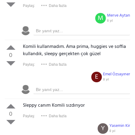
Paylaş:
Daha fazla
Merve Aytan
M
8 yıl
Komili kullanmadım. Ama prima, huggies ve soffia
kullandık, sleepy gerçekten çok güzel
0
Paylaş:
Daha fazla
Emel Özsayıner
E
8 yıl
Sleppy canım Komili sızdırıyor
0
Paylaş:
Daha fazla
Yasemin Kir
Y
8 yıl