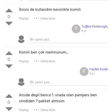
İkisini de kullandım kesinlikle komili
0
Paylaş:
Daha fazla
Tuğba Dizdaroglu
T
8 yıl
Komili ben çok memnunum...
0
Paylaş:
Daha fazla
Fazilet Kulak
F
8 yıl
ikiside degil bence 1. sirada olan pampers ben
simdiden 7 pakket almisim
0
Paylaş:
Daha fazla