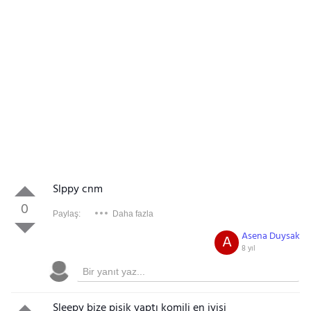
Slppy cnm
0
Paylaş:
Daha fazla
Asena Duysak
A
8 yıl
Sleepy bize pisik yaptı komili en iyisi