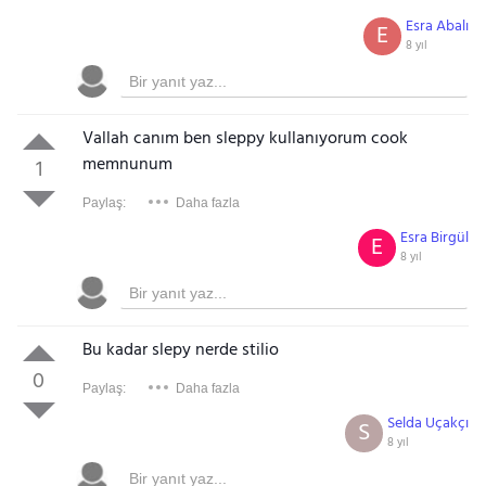
Esra Abalı
E
8 yıl
Vallah canım ben sleppy kullanıyorum cook
memnunum
1
Paylaş:
Daha fazla
Esra Birgül
E
8 yıl
Bu kadar slepy nerde stilio
0
Paylaş:
Daha fazla
Selda Uçakçı
S
8 yıl