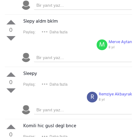
Slepy aldm bklm
0
Paylaş:
Daha fazla
Merve Aytan
M
8 yıl
Sleepy
0
Paylaş:
Daha fazla
Remziye Akbayrak
R
8 yıl
Komili hic gusl degl bnce
0
Paylaş:
Daha fazla