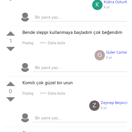
Kübra Özturk
K
8 yıl
Bende sleppi kullanmaya başladım çok beğendim
1
Paylaş:
Daha fazla
Güler Carter
G
8 yıl
Komili çok güzel bir urun
0
Paylaş:
Daha fazla
Zeynep Beşinci
Z
8 yıl