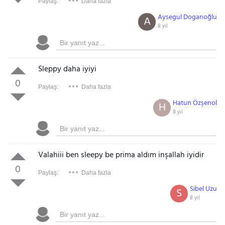
Paylaş:
Daha fazla
Aysegul Doganoğlu
A
8 yıl
Sleppy daha iyiyi
0
Paylaş:
Daha fazla
Hatun Özşenol
H
8 yıl
Valahiii ben sleepy be prima aldım inşallah iyidir
0
Paylaş:
Daha fazla
Sibel Uzu
S
8 yıl