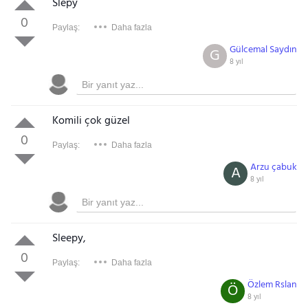
Slepy
0
Paylaş:
Daha fazla
Gülcemal Saydın
G
8 yıl
Komili çok güzel
0
Paylaş:
Daha fazla
Arzu çabuk
A
8 yıl
Sleepy,
0
Paylaş:
Daha fazla
Özlem Rslan
Ö
8 yıl