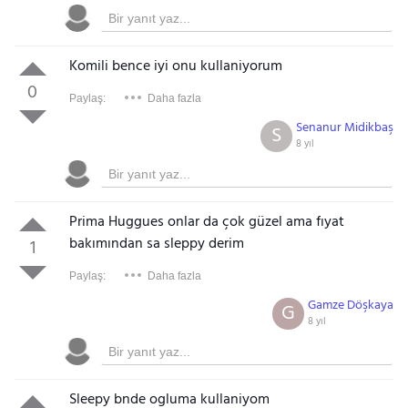
Komili bence iyi onu kullaniyorum
0
Paylaş:
Daha fazla
Senanur Midikbaş
S
8 yıl
Prima Huggues onlar da çok güzel ama fıyat
bakımından sa sleppy derim
1
Paylaş:
Daha fazla
Gamze Döşkaya
G
8 yıl
Sleepy bnde ogluma kullaniyom