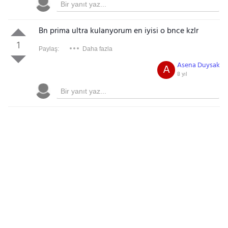
Bn prima ultra kulanyorum en iyisi o bnce kzlr
1
Paylaş:
Daha fazla
Asena Duysak
A
8 yıl