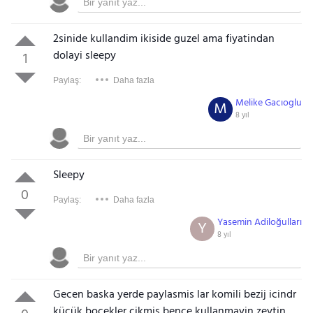
2sinide kullandim ikiside guzel ama fiyatindan
dolayi sleepy
1
Paylaş:
Daha fazla
Melike Gacıoglu
M
8 yıl
Sleepy
0
Paylaş:
Daha fazla
Yasemin Adiloğulları
Y
8 yıl
Gecen baska yerde paylasmis lar komili bezij icindr
küçük bocekler cikmis bence kullanmayin zeytin