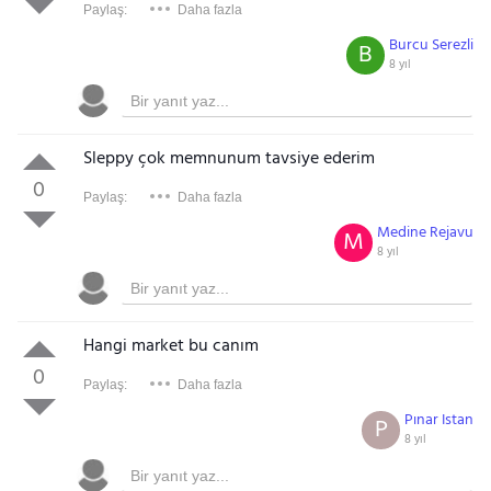
Paylaş:
Daha fazla
Burcu Serezli
B
8 yıl
Sleppy çok memnunum tavsiye ederim
0
Paylaş:
Daha fazla
Medine Rejavu
M
8 yıl
Hangi market bu canım
0
Paylaş:
Daha fazla
Pınar Istan
P
8 yıl