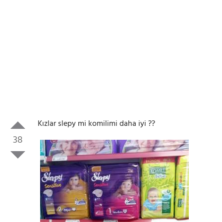
Kızlar slepy mi komilimi daha iyi ??
38