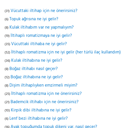
Vücuttaki iltihap için ne önerirsiniz?
(31)
Topuk ağrısına ne iyi gelir?
(6)
Kulak iltihabım var ne yapmalıyım?
(8)
İltihaplı romatizmaya ne iyi gelir?
(19)
Vücuttaki iltihaba ne iyi gelir?
(35)
İltihaplı romatizma için ne iyi gelir (her türlü ilaç kullandım)
(52)
Kulak iltihabına ne iyi gelir?
(36)
Boğaz iltihabı nasıl geçer?
(8)
Boğaz iltihabına ne iyi gelir?
(12)
Dişim iltihaplıyken emzirmeli miyim?
(8)
İltihaplı romatizma için ne önerirsiniz?
(25)
Bademcik iltihabı için ne önerirsiniz?
(21)
Kirpik dibi iltihabına ne iyi gelir?
(10)
Lenf bezi iltihabına ne iyi gelir?
(6)
Ayak topuğumda topuk dikeni var, nasıl geçer?
(16)