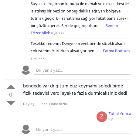
Suyu sıkılmış limon kabuğu ile ovmak ve elma sirkesi ile
ıslatılmış bir bezi on onbeş dakika ağrıyan bölgeye
tutmak geçici bir rahatlama sağlıyor fakat bana sürekli
bir çözüm gerek. Sizede geçmiş olsun.
Senem
Tözenbilek
8 yıl
Teşekkür ederim. Deniycem evet bende sürekli olsun
çok isterim. Yürürken aksatıyor beni
Fatma Bodrum
8 yıl
bendede var dr gittim buz koymami soledi birde
fizik tedavisi verdi ayakta fazla durmicaksiniz dedi
0
Paylaş:
Daha fazla
Zuhal Yonca
Z
8 yıl