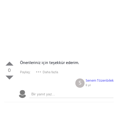
Önerileriniz için teşekkür ederim.
0
Paylaş:
Daha fazla
Senem Tözenbilek
S
8 yıl