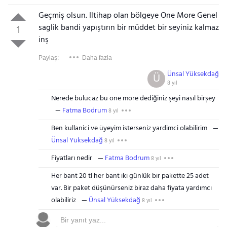
Geçmiş olsun. Iltihap olan bölgeye One More Genel
saglik bandi yapıştırın bir müddet bir seyiniz kalmaz
1
inş
Paylaş:
Daha fazla
Ünsal Yüksekdağ
Ü
8 yıl
Nerede bulucaz bu one more dediğiniz şeyi nasıl birşey
Fatma Bodrum
8 yıl
Ben kullanici ve üyeyim isterseniz yardimci olabilirim
Ünsal Yüksekdağ
8 yıl
Fiyatları nedir
Fatma Bodrum
8 yıl
Her bant 20 tl her bant iki günlük bir pakette 25 adet
var. Bir paket düşünürseniz biraz daha fiyata yardımcı
olabiliriz
Ünsal Yüksekdağ
8 yıl