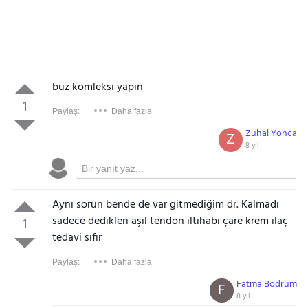
buz komleksi yapin
1
Paylaş:
Daha fazla
Zuhal Yonca
Z
8 yıl
Aynı sorun bende de var gitmediğim dr. Kalmadı
sadece dedikleri aşil tendon iltihabı çare krem ilaç
1
tedavi sıfır
Paylaş:
Daha fazla
Fatma Bodrum
F
8 yıl