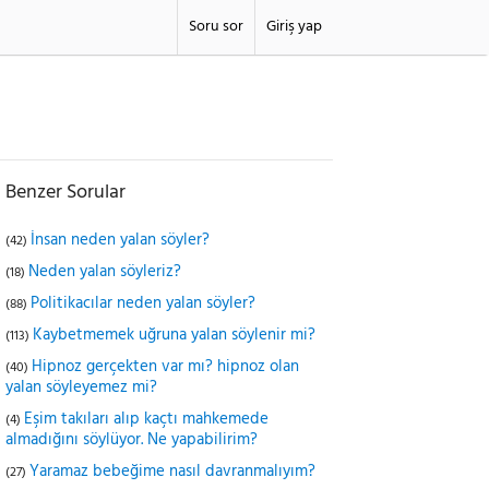
Soru sor
Giriş yap
Benzer Sorular
İnsan neden yalan söyler?
(42)
Neden yalan söyleriz?
(18)
Politikacılar neden yalan söyler?
(88)
Kaybetmemek uğruna yalan söylenir mi?
(113)
Hipnoz gerçekten var mı? hipnoz olan
(40)
yalan söyleyemez mi?
Eşim takıları alıp kaçtı mahkemede
(4)
almadığını söylüyor. Ne yapabilirim?
Yaramaz bebeğime nasıl davranmalıyım?
(27)