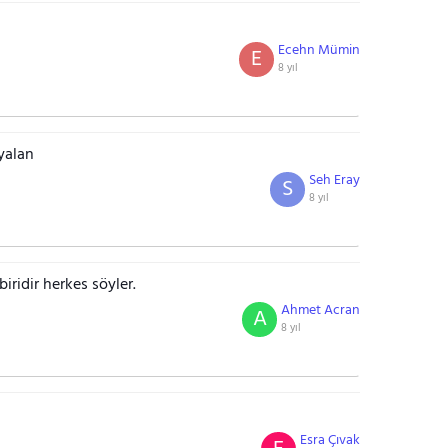
Ecehn Mümin
E
8 yıl
 yalan
Seh Eray
S
8 yıl
ridir herkes söyler.
Ahmet Acran
A
8 yıl
Esra Çıvak