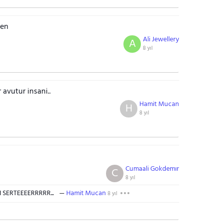
zen
Ali Jewellery
A
8 yıl
avutur insani..
Hamit Mucan
H
8 yıl
Cumaali Gokdemır
C
8 yıl
 SERTEEEERRRRR...
Hamit Mucan
8 yıl