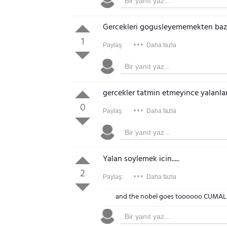
Gercekleri gogusleyememekten ba
1
Paylaş:
Daha fazla
gercekler tatmin etmeyince yalanlar 
0
Paylaş:
Daha fazla
Yalan soylemek icin.....
2
Paylaş:
Daha fazla
and the nobel goes toooooo CUMALI