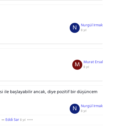
Nurgül Irmak
N
8 yıl
Murat Ersal
M
8 yıl
 ile başlayabilir ancak, diye pozitif bir düşüncem
Nurgül Irmak
N
8 yıl
Eddi Sar
8 yıl