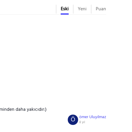
Eski
Yeni
Puan
inden daha yakıcıdır:)
ömer Uluyilmaz
Ö
8 yıl