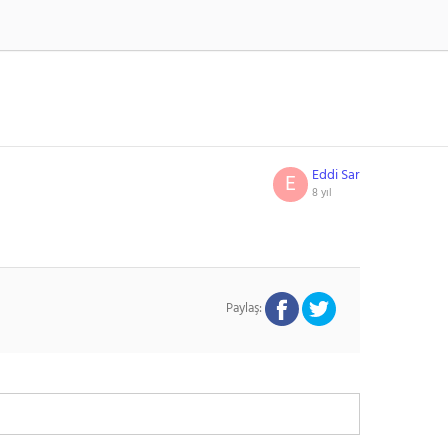
Eddi Sar
E
8 yıl
Paylaş: