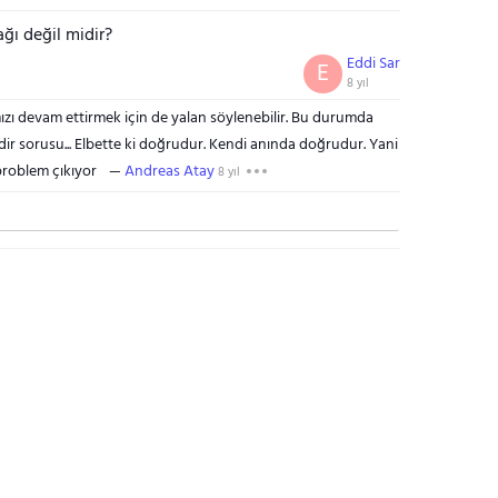
ağı değil midir?
Eddi Sar
E
8 yıl
mızı devam ettirmek için de yalan söylenebilir. Bu durumda
r sorusu... Elbette ki doğrudur. Kendi anında doğrudur. Yani
roblem çıkıyor
Andreas Atay
8 yıl