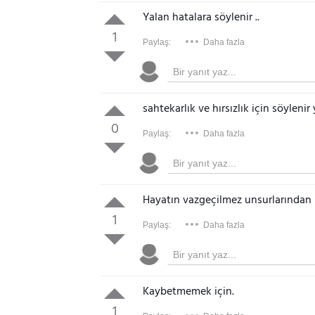
Yalan hatalara söylenir ..
1
Paylaş:
Daha fazla
sahtekarlık ve hırsızlık için söylenir
0
Paylaş:
Daha fazla
Hayatın vazgeçilmez unsurlarından bi
1
Paylaş:
Daha fazla
Kaybetmemek için.
1