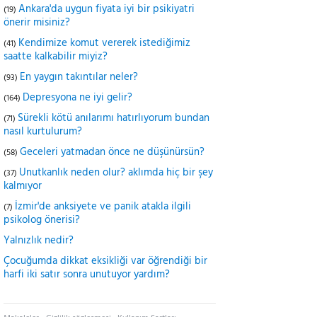
Ankara'da uygun fiyata iyi bir psikiyatri
(19)
önerir misiniz?
Kendimize komut vererek istediğimiz
(41)
saatte kalkabilir miyiz?
En yaygın takıntılar neler?
(93)
Depresyona ne iyi gelir?
(164)
Sürekli kötü anılarımı hatırlıyorum bundan
(71)
nasıl kurtulurum?
Geceleri yatmadan önce ne düşünürsün?
(58)
Unutkanlık neden olur? aklımda hiç bir şey
(37)
kalmıyor
İzmir'de anksiyete ve panik atakla ilgili
(7)
psikolog önerisi?
Yalnızlık nedir?
Çocuğumda dikkat eksikliği var öğrendiği bir
harfi iki satır sonra unutuyor yardım?