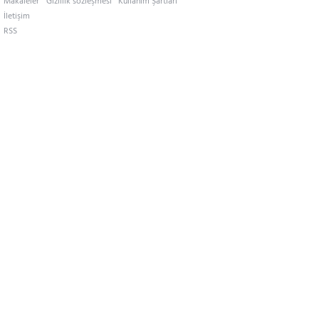
Makaleler
Gizlilik sözleşmesi
Kullanım Şartları
İletişim
RSS