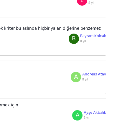
E
8 yıl
ek kriter bu aslında hiçbir yalan diğerine benzemez
Bayram Kolcak
B
8 yıl
Andreas Atay
A
8 yıl
rmek için
Ayşe Akbalik
A
8 yıl