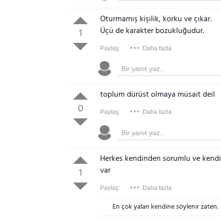
Oturmamış kişilik, korku ve çıkar.
Üçü de karakter bozukluğudur.
1
Paylaş:
Daha fazla
toplum dürüst olmaya müsait deil
0
Paylaş:
Daha fazla
Herkes kendinden sorumlu ve kendisi
var
1
Paylaş:
Daha fazla
En çok yalan kendine söylenir zaten.