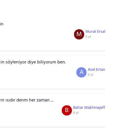
in
Murat Ersal
M
8 yıl
in söyleniyor diye biliyorum ben.
Asel Ertan
A
8 yıl
n ısıdır derım her zaman ...
Bahar Makhmajeff
B
8 yıl