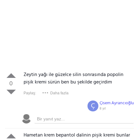
Zeytin yağı ile güzelce silin sonrasında popolin
pişik kremi sürün ben bu şekilde geçirdim
0
Paylaş:
Daha fazla
Çisem Ayrancıoğlu
Ç
8 yıl
Hametan krem bepantol dalinin pişik kremi bunlar