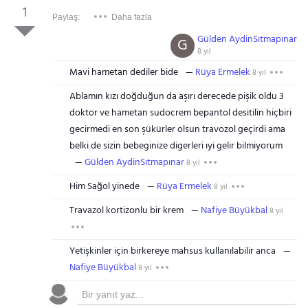
1
Paylaş:
Daha fazla
Gülden AydinSıtmapınar
G
8 yıl
Mavi hametan dediler bide
Rüya Ermelek
8 yıl
Ablamın kızı doğduğun da aşırı derecede pişik oldu 3
doktor ve hametan sudocrem bepantol desitilin hiçbiri
gecirmedi en son şükürler olsun travozol geçirdi ama
belki de sizin bebeginize digerleri ıyi gelir bilmiyorum
Gülden AydinSıtmapınar
8 yıl
Him Sağol yinede
Rüya Ermelek
8 yıl
Travazol kortizonlu bir krem
Nafiye Büyükbal
8 yıl
Yetişkinler için birkereye mahsus kullanılabilir anca
Nafiye Büyükbal
8 yıl