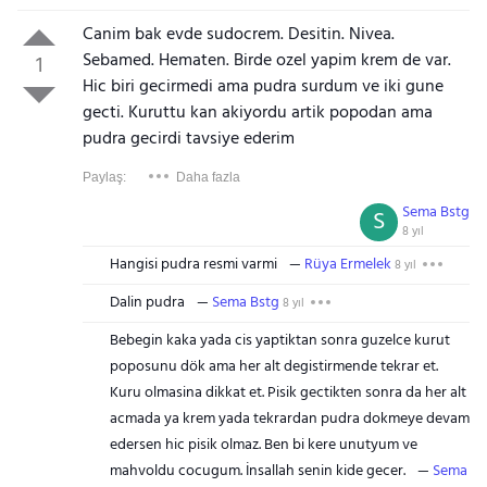
Canim bak evde sudocrem. Desitin. Nivea.
Sebamed. Hematen. Birde ozel yapim krem de var.
1
Hic biri gecirmedi ama pudra surdum ve iki gune
gecti. Kuruttu kan akiyordu artik popodan ama
pudra gecirdi tavsiye ederim
Paylaş:
Daha fazla
Sema Bstg
S
8 yıl
Hangisi pudra resmi varmi
Rüya Ermelek
8 yıl
Dalin pudra
Sema Bstg
8 yıl
Bebegin kaka yada cis yaptiktan sonra guzelce kurut
poposunu dök ama her alt degistirmende tekrar et.
Kuru olmasina dikkat et. Pisik gectikten sonra da her alt
acmada ya krem yada tekrardan pudra dokmeye devam
edersen hic pisik olmaz. Ben bi kere unutyum ve
mahvoldu cocugum. İnsallah senin kide gecer.
Sema