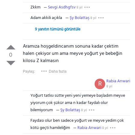
Zkkm
Sevgi Asdhgfsv
8 yıl
Adam akkili açıkla
Şy Bolattaş
8 yıl
9 yanıtın tümünü görüntüle
Aramıza hoşgeldincanım sonuna kadar çektim
halen çekiyor um ama meyve yoğurt ye bebeğin
0
kilosu Z kalmasın
Paylaş:
Daha fazla
Rabia Anwari
R
8 yıl
Yoğurt tatlısı sütte yeni yeni yemeye başladım meyve
yiyorum çok şükür ama n kadar faydalı olur
bilemiyorum
Şy Bolattaş
8 yıl
Faydası olur ben sadece yoğurt ve meyve yedim çok
kötü geçti hamileliğim
Rabia Anwari
8 yıl