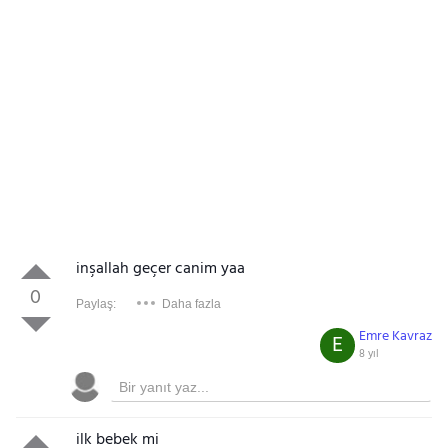
inşallah geçer canim yaa
0
Paylaş:
Daha fazla
Emre Kavraz
E
8 yıl
ilk bebek mi