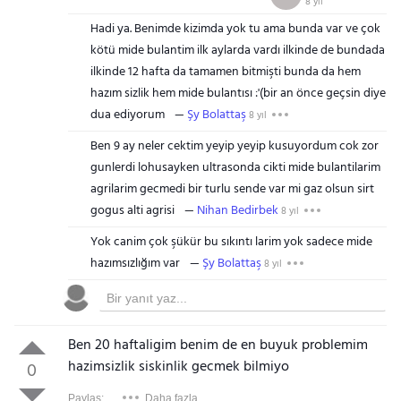
8 yıl
Hadi ya. Benimde kizimda yok tu ama bunda var ve çok
kötü mide bulantim ilk aylarda vardı ilkinde de bundada
ilkinde 12 hafta da tamamen bitmişti bunda da hem
hazım sizlik hem mide bulantısı :'(bir an önce geçsin diye
dua ediyorum
Şy Bolattaş
8 yıl
Ben 9 ay neler cektim yeyip yeyip kusuyordum cok zor
gunlerdi lohusayken ultrasonda cikti mide bulantilarim
agrilarim gecmedi bir turlu sende var mi gaz olsun sirt
gogus alti agrisi
Nihan Bedirbek
8 yıl
Yok canim çok şükür bu sıkıntı larim yok sadece mide
hazımsızlığım var
Şy Bolattaş
8 yıl
Ben 20 haftaligim benim de en buyuk problemim
hazimsizlik siskinlik gecmek bilmiyo
0
Paylaş:
Daha fazla