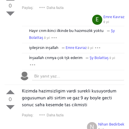
0
Paylaş:
Daha fazla
Emre Kavraz
E
8 yıl
Hayır cnm ikinci ilkinde bu hazımsızlık yoktu
Şy
Bolattaş
8 yıl
iyileşirsin inşallah
Emre Kavraz
8 yıl
İnşaallah cnmya çok tşk ederim
Şy Bolattaş
8 yıl
Kizimda hazimsizligim vardi surekli kusuyordum
gogusumun alti sirtim ve gaz 9 ay boyle gecti
0
sonuc safra kesemde tas cikmisti
Paylaş:
Daha fazla
Nihan Bedirbek
N