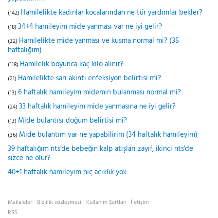
Hamilelikte kadınlar kocalarından ne tür yardımlar bekler?
(142)
34+4 hamileyim mide yanması var ne iyi gelir?
(18)
Hamilelikte mide yanması ve kusma normal mi? (35
(32)
haftalığım)
Hamilelik boyunca kaç kilo alınır?
(118)
Hamilelikte sarı akıntı enfeksiyon belirtisi mi?
(21)
6 haftalık hamileyim midemin bulanması normal mi?
(13)
33 haftalık hamileyim mide yanmasına ne iyi gelir?
(24)
Mide bulantısı doğum belirtisi mi?
(13)
Mide bulantım var ne yapabilirim (34 haftalık hamileyim)
(36)
39 haftalığım nts'de bebeğin kalp atışları zayıf, ikinci nts'de
sizce ne olur?
40+1 haftalık hamileyim hiç açıklık yok
Makaleler
Gizlilik sözleşmesi
Kullanım Şartları
İletişim
RSS