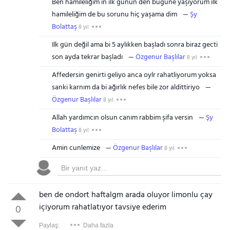
Ben hamileliğim in ilk günün den bugüne yaşıyorum ilk
hamileliğim de bu sorunu hiç yaşama dim
Şy
Bolattaş
8 yıl
Ilk gün değil ama bi 5 aylıkken başladı sonra biraz gecti
son ayda tekrar başladı
Özgenur Başlılar
8 yıl
Affedersin genirti geliyo anca oylr rahatliyorum yoksa
sanki karnım da bi ağırlık nefes bile zor aldittiriyo
Özgenur Başlılar
8 yıl
Allah yardımcın olsun canım rabbim şifa versin
Şy
Bolattaş
8 yıl
Amin cunlemize
Özgenur Başlılar
8 yıl
ben de ondort haftalgm arada oluyor limonlu çay
içiyorum rahatlatıyor tavsiye ederim
0
Paylaş:
Daha fazla