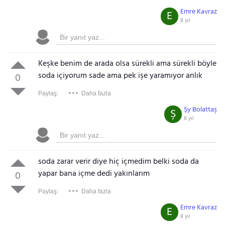
Emre Kavraz
E
8 yıl
Keşke benim de arada olsa sürekli ama sürekli böyle
soda içiyorum sade ama pek işe yaramıyor anlık
0
Paylaş:
Daha fazla
Şy Bolattaş
Ş
8 yıl
soda zarar verir diye hiç içmedim belki soda da
yapar bana içme dedi yakınlarım
0
Paylaş:
Daha fazla
Emre Kavraz
E
8 yıl