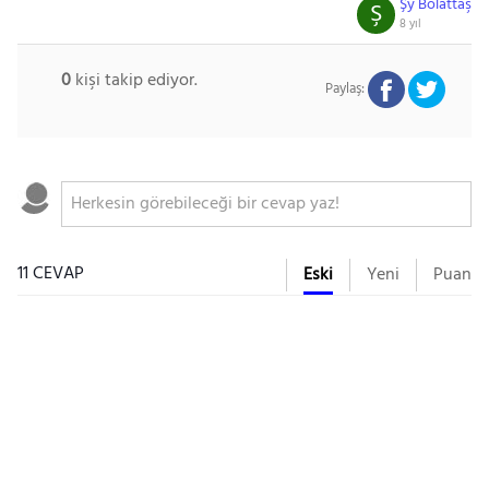
Şy Bolattaş
Ş
8 yıl
0
kişi takip ediyor.
Paylaş:
11 CEVAP
Eski
Yeni
Puan