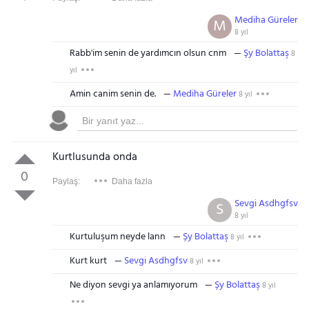
Mediha Güreler
M
8 yıl
Rabb'im senin de yardımcın olsun cnm
Şy Bolattaş
8
yıl
Amin canim senin de.
Mediha Güreler
8 yıl
Kurtlusunda onda
0
Paylaş:
Daha fazla
Sevgi Asdhgfsv
S
8 yıl
Kurtuluşum neyde lann
Şy Bolattaş
8 yıl
Kurt kurt
Sevgi Asdhgfsv
8 yıl
Ne diyon sevgi ya anlamıyorum
Şy Bolattaş
8 yıl