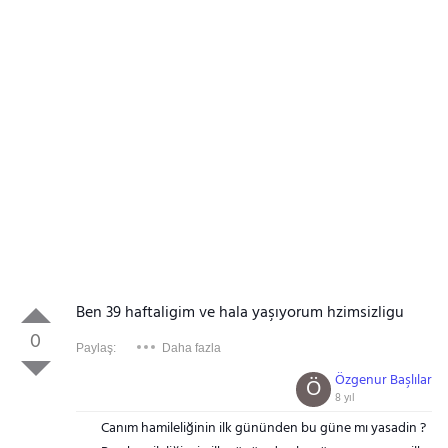
Ben 39 haftaligim ve hala yaşıyorum hzimsizligu
0
Paylaş:
Daha fazla
Özgenur Başlılar
Ö
8 yıl
Canım hamileliğinin ilk gününden bu güne mı yasadin ?