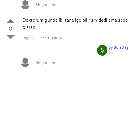
Doktorum günde iki tane içe bilir sin dedi ama sade
olarak
0
Paylaş:
Daha fazla
Şy Bolattaş
Ş
8 yıl