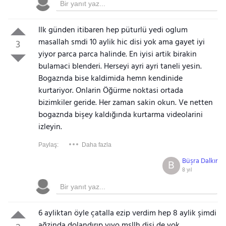
Ilk günden itibaren hep püturlü yedi oglum
masallah smdi 10 aylik hic disi yok ama gayet iyi
3
yiyor parca parca halinde. En iyisi artik birakin
bulamaci blenderi. Herseyi ayri ayri taneli yesin.
Bogaznda bise kaldimida hemn kendinide
kurtariyor. Onlarin Öğürme noktasi ortada
bizimkiler geride. Her zaman sakin okun. Ve netten
bogaznda bişey kaldığında kurtarma videolarini
izleyin.
Paylaş:
Daha fazla
Büşra Dalkır
B
8 yıl
6 ayliktan öyle çatalla ezip verdim hep 8 aylik şimdi
ağzinda dolandırıp yıyo mşllh dişi de yok