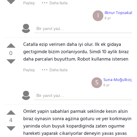
Paylaş:
Daha fazla
Ilknur Topsakal
I
8 yıl
Catalla ezip verirsen daha iyi olur. Ilk ek gidaya
gectigimde bizim zorlaniyordu. Simdi 10 aylik biraz
0
daha parcalari buyuttum. Robot kullanma istersen
Paylaş:
Daha fazla
Suna Moğulkoç
S
8 yıl
Omlet yapin sabahlari parmak seklinde kesin alsin
biraz oynasin sonra agzina goturu ve yer korkmayin
4
yaninda olun buyuk kopardiginda zaten ogurme
hareketi yaparak cikariyorlar deneyin yavas yavas