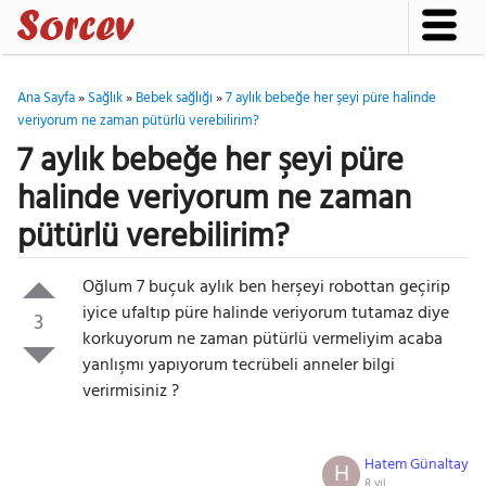
Ana Sayfa
»
Sağlık
»
Bebek sağlığı
»
7 aylık bebeğe her şeyi püre halinde
veriyorum ne zaman pütürlü verebilirim?
7 aylık bebeğe her şeyi püre
halinde veriyorum ne zaman
pütürlü verebilirim?
Oğlum 7 buçuk aylık ben herşeyi robottan geçirip
iyice ufaltıp püre halinde veriyorum tutamaz diye
3
korkuyorum ne zaman pütürlü vermeliyim acaba
yanlışmı yapıyorum tecrübeli anneler bilgi
verirmisiniz ?
Hatem Günaltay
H
8 yıl