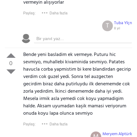
vermeyin alışıyorlar
Paylaş:
Daha fazla
Tuba Ylçn
T
8 yıl
Bende yeni basladim ek vermeye. Puturu hic
sevmiyo, muhallebi kivaminida sevmiyo. Patates
0
havucla corba yapmistim bi kere blandirdan gecirip
verdim cok guzel yedi. Sonra tel auzgecten
gecirdim biraz daha putirluydu ilk denememde cok
zorla yedirdim. İkinci denememde daha iyi yedi.
Mesela irmik asla yemedi cok koyu yapmadigim
halde. Aksam uyumadan kaşik mamasi veriyorum
onuda koyu lapa olunca sevmiyo
Paylaş:
Daha fazla
Meryem Alptürk
M