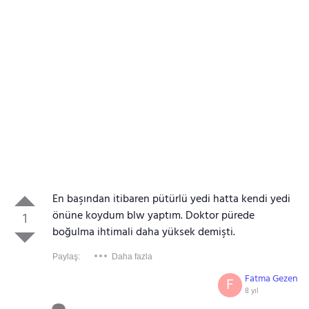
En başından itibaren pütürlü yedi hatta kendi yedi
önüne koydum blw yaptım. Doktor pürede
1
boğulma ihtimali daha yüksek demişti.
Paylaş:
Daha fazla
Fatma Gezen
F
8 yıl