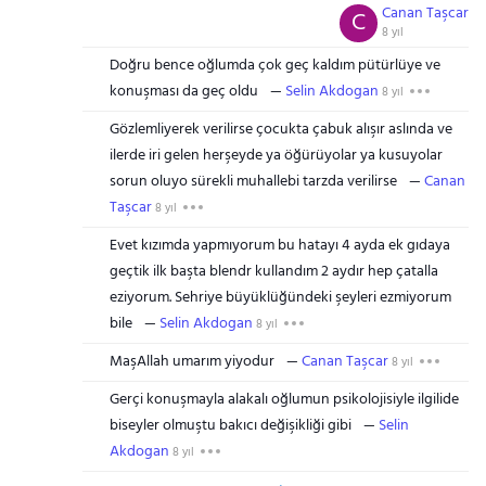
Canan Taşcar
C
8 yıl
Doğru bence oğlumda çok geç kaldım pütürlüye ve
konuşması da geç oldu
Selin Akdogan
8 yıl
Gözlemliyerek verilirse çocukta çabuk alışır aslında ve
ilerde iri gelen herşeyde ya öğürüyolar ya kusuyolar
sorun oluyo sürekli muhallebi tarzda verilirse
Canan
Taşcar
8 yıl
Evet kızımda yapmıyorum bu hatayı 4 ayda ek gıdaya
geçtik ilk başta blendr kullandım 2 aydır hep çatalla
eziyorum. Sehriye büyüklüğündeki şeyleri ezmiyorum
bile
Selin Akdogan
8 yıl
MaşAllah umarım yiyodur
Canan Taşcar
8 yıl
Gerçi konuşmayla alakalı oğlumun psikolojisiyle ilgilide
biseyler olmuştu bakıcı değişikliği gibi
Selin
Akdogan
8 yıl