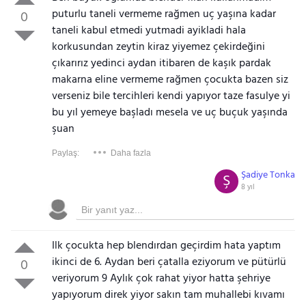
puturlu taneli vermeme rağmen uç yaşına kadar
0
taneli kabul etmedi yutmadi ayikladi hala
korkusundan zeytin kiraz yiyemez çekirdeğini
çıkarırız yedinci aydan itibaren de kaşık pardak
makarna eline vermeme rağmen çocukta bazen siz
verseniz bile tercihleri kendi yapıyor taze fasulye yi
bu yıl yemeye başladı mesela ve uç buçuk yaşında
şuan
Paylaş:
Daha fazla
Şadiye Tonka
Ş
8 yıl
Ilk çocukta hep blendırdan geçirdim hata yaptım
ikinci de 6. Aydan beri çatalla eziyorum ve pütürlü
0
veriyorum 9 Aylık çok rahat yiyor hatta şehriye
yapıyorum direk yiyor sakın tam muhallebi kıvamı