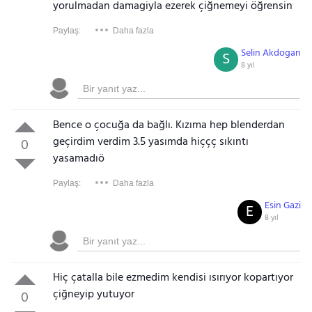
yorulmadan damagiyla ezerek çiğnemeyi öğrensin
Paylaş:
Daha fazla
Selin Akdogan
S
8 yıl
Bence o çocuğa da bağlı. Kızıma hep blenderdan
geçirdim verdim 3.5 yasımda hiççç sıkıntı
0
yasamadıö
Paylaş:
Daha fazla
Esin Gazi
E
8 yıl
Hiç çatalla bile ezmedim kendisi ısırıyor kopartıyor
çiğneyip yutuyor
0