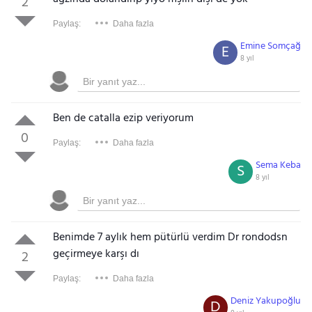
2
Paylaş:
Daha fazla
Emine Somçağ
E
8 yıl
Ben de catalla ezip veriyorum
0
Paylaş:
Daha fazla
Sema Keba
S
8 yıl
Benimde 7 aylık hem pütürlü verdim Dr rondodsn
geçirmeye karşı dı
2
Paylaş:
Daha fazla
Deniz Yakupoğlu
D