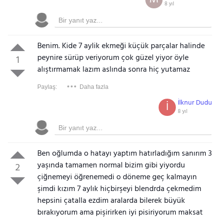
8 yıl
Benim. Kide 7 aylik ekmeği küçük parçalar halinde
peynire sürüp veriyorum çok güzel yiyor öyle
1
alıştırmamak lazım aslında sonra hiç yutamaz
Paylaş:
Daha fazla
İlknur Dudu
İ
8 yıl
Ben oğlumda o hatayı yaptım hatırladığım sanırım 3
yaşında tamamen normal bizim gibi yiyordu
2
çiğnemeyi öğrenemedi o döneme geç kalmayın
şimdi kızım 7 aylık hiçbirşeyi blendrda çekmedim
hepsini çatalla ezdim aralarda bilerek büyük
bırakıyorum ama pişirirken iyi pisiriyorum maksat