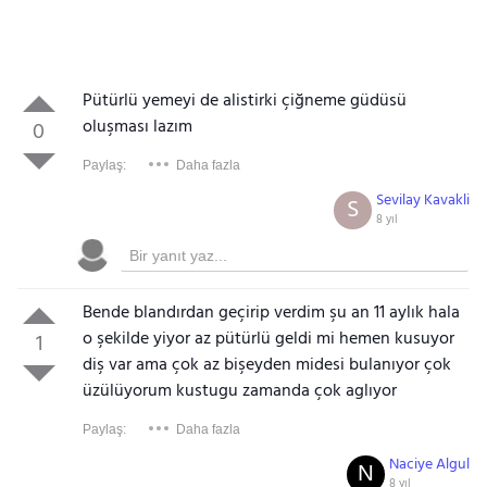
Pütürlü yemeyi de alistirki çiğneme güdüsü
oluşması lazım
0
Paylaş:
Daha fazla
Sevilay Kavakli
S
8 yıl
Bende blandırdan geçirip verdim şu an 11 aylık hala
o şekilde yiyor az pütürlü geldi mi hemen kusuyor
1
diş var ama çok az bişeyden midesi bulanıyor çok
üzülüyorum kustugu zamanda çok aglıyor
Paylaş:
Daha fazla
Naciye Algul
N
8 yıl