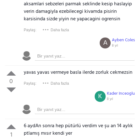
aksamlari sebzeleri parmak seklinde kesip haslayip
verin damagiyla ezebilecegi kivamda pisirin
karsisinda sizde yiyin ne yapacagini ogrensin
Paylaş:
Daha fazla
Ayben Coles
A
8 yıl
yavas yavas vermeye basla ilerde zorluk cekmezsin
0
Paylaş:
Daha fazla
Kader Inceoglu
K
8 yıl
6 aydAn sonra hep pütürlü verdim ve şu an 14 aylık
ptlamış mısır kendi yer
1