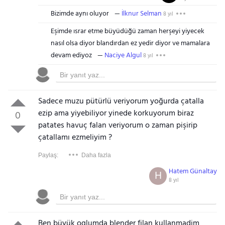
Bizimde aynı oluyor
İlknur Selman
8 yıl
Eşimde ısrar etme büyüdüğü zaman herşeyi yiyecek
nasıl olsa diyor blandırdan ez yedir diyor ve mamalara
devam ediyoz
Naciye Algul
8 yıl
Sadece muzu pütürlü veriyorum yoğurda çatalla
ezip ama yiyebiliyor yinede korkuyorum biraz
0
patates havuç falan veriyorum o zaman pişirip
çatallamı ezmeliyim ?
Paylaş:
Daha fazla
Hatem Günaltay
H
8 yıl
Ben büyük oglumda blender filan kullanmadim