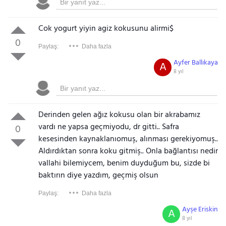
Cok yogurt yiyin agiz kokusunu alirmi$
0
Paylaş:
Daha fazla
Ayfer Ballıkaya
A
8 yıl
Derinden gelen ağız kokusu olan bir akrabamız
vardı ne yapsa geçmiyodu, dr gitti.. Safra
0
kesesinden kaynaklanıomuş, alınması gerekiyomuş..
Aldırdıktan sonra koku gitmiş.. Onla bağlantısı nedir
vallahi bilemiycem, benim duyduğum bu, sizde bi
baktırın diye yazdım, geçmiş olsun
Paylaş:
Daha fazla
Ayşe Eriskin
A
8 yıl