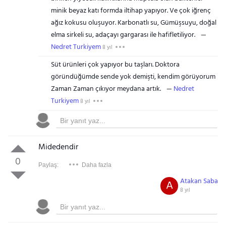
minik beyaz katı formda iltihap yapıyor. Ve çok iğrenç
ağız kokusu oluşuyor. Karbonatlı su, Gümüşsuyu, doğal
elma sirkeli su, adaçayı gargarası ile hafifletiliyor.
Nedret Turkiyem
8 yıl
Süt ürünleri çok yapıyor bu taşları. Doktora
göründüğümde sende yok demişti, kendim görüyorum
Zaman Zaman çıkıyor meydana artık.
Nedret
Turkiyem
8 yıl
Midedendir
0
Paylaş:
Daha fazla
Atakan Saba
A
8 yıl