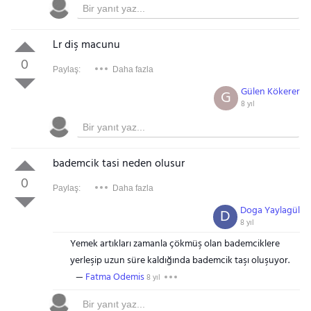
Lr diş macunu
0
Paylaş:
Daha fazla
Gülen Kökerer
G
8 yıl
bademcik tasi neden olusur
0
Paylaş:
Daha fazla
Doga Yaylagül
D
8 yıl
Yemek artıkları zamanla çökmüş olan bademciklere
yerleşip uzun süre kaldığında bademcik taşı oluşuyor.
Fatma Odemis
8 yıl