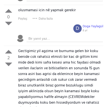
olusmamasi icin nê yapmak gerekir
0
Paylaş:
Daha fazla
Doga Yaylagül
D
8 yıl
Gectigimiz yil agzima ve burnuma gelen bir koku
benide cok rahatsiz etmisti bir kac dr gittim kimi
2
mide dedi kimi safra kesesi ama hic faydasi olmadi
verilen ilaclarin ve bitkisellerin en sonunda 15 gun
sonra asiri bas agrisi da eklenince beyin kanamasi
gecirdigim anlasildi cok sukur cok zarar vermedi
biraz unutkanlik biraz gorme bozuklugu simdi
iyiyim aklinizda olsun beyin kanamasi boyle koku
yapabiliyormus hafife almayin (CEVREMdekiler
duymuyordu koku ben hissediyordum ve rahatsiz