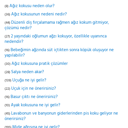
Ağız kokusu neden olur?
(8)
Ağız kokusunun nedeni nedir?
(36)
Düzenli diş fırçalamama rağmen ağız kokum gitmiyor,
(44)
çözümü nedir?
2 yaşındaki oğlumun ağzı kokuyor, özellikle uyanınca
(27)
nedendir?
Bebeğimin ağzında süt içtikten sonra köpük oluşuyor ne
(16)
yapılabilir?
Ağız kokusuna pratik çözümler
(30)
Salya neden akar?
(28)
Uçuğa ne iyi gelir?
(139)
Uçuk için ne önerirsiniz?
(22)
Basur çıktı ne önerirsiniz?
(16)
Ayak kokusuna ne iyi gelir?
(10)
Lavabonun ve banyonun giderlerinden pis koku geliyor ne
(45)
önerirsiniz?
Mide ağrısına ne iyi gelir?
(195)