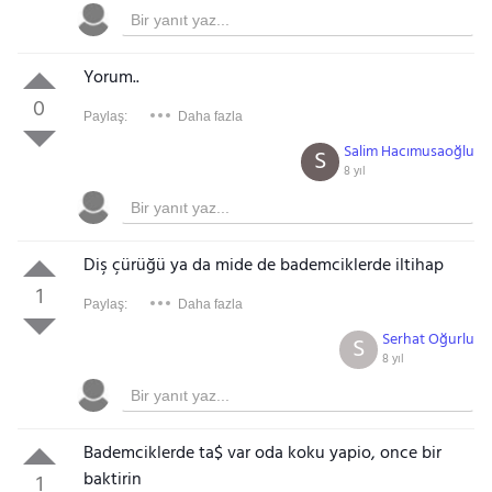
Yorum..
0
Paylaş:
Daha fazla
Salim Hacımusaoğlu
S
8 yıl
Diş çürüğü ya da mide de bademciklerde iltihap
1
Paylaş:
Daha fazla
Serhat Oğurlu
S
8 yıl
Bademciklerde ta$ var oda koku yapio, once bir
baktirin
1