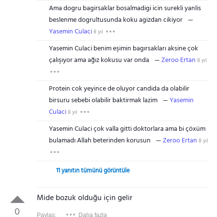
Ama dogru bagirsaklar bosalmadigi icin surekli yanlis
beslenme dogrultusunda koku agizdan cikiyor
Yasemin Culaci
8 yıl
Yasemin Culaci benim eşimin bagırsakları aksine çok
çalışıyor ama ağız kokusu var onda
Zeroo Ertan
8 yıl
Protein cok yeyince de oluyor candida da olabilir
birsuru sebebi olabilir baktirmak lazim
Yasemin
Culaci
8 yıl
Yasemin Culaci çok valla gitti doktorlara ama bi çöxüm
bulamadı Allah beterinden korusun
Zeroo Ertan
8 yıl
11 yanıtın tümünü görüntüle
Mide bozuk olduğu için gelir
0
Paylaş:
Daha fazla