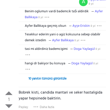
A
8 yıl
Benim oglumun vardi bademcik ta$i aldirdik
Ayfer
Ballıkaya
8 yıl
Ayfer Ballıkaya geçmiş olsun
Ayşe Eriskin
8 yıl
Tesekkur ederim yani o agiz kokusuna sebep olabilir
demek istedim
Ayfer Ballıkaya
8 yıl
tasi mi aldirdiniz bademcigimi
Doga Yaylagül
8 yıl
hangi dr bakiyor bu konuya
Doga Yaylagül
8 yıl
10 yanıtın tümünü görüntüle
Bobrek kisti, candida mantari ve seker hastaligida
yapar hepsinede baktirin.
1
Paylaş:
Daha fazla