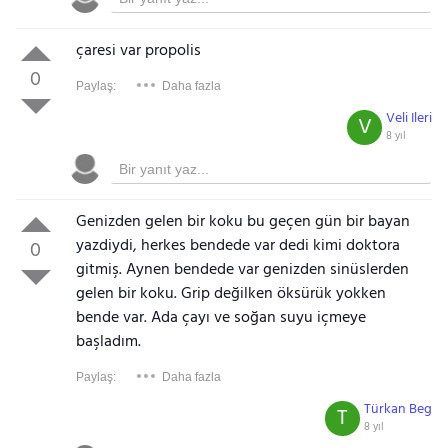
çaresi var propolis
0
Paylaş:
Daha fazla
Veli Ileri
V
8 yıl
Genizden gelen bir koku bu geçen gün bir bayan
yazdiydi, herkes bendede var dedi kimi doktora
0
gitmiş. Aynen bendede var genizden sinüslerden
Gezinti Menüsü
gelen bir koku. Grip değilken öksürük yokken
bende var. Ada çayı ve soğan suyu içmeye
başladım.
Paylaş:
Daha fazla
Türkan Beg
T
8 yıl