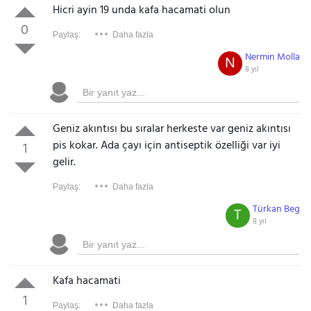
Hicri ayin 19 unda kafa hacamati olun
0
Paylaş:
Daha fazla
Nermin Molla
N
8 yıl
Geniz akıntısı bu sıralar herkeste var geniz akıntısı
pis kokar. Ada çayı için antiseptik özelliği var iyi
1
gelir.
Paylaş:
Daha fazla
Türkan Beg
T
8 yıl
Kafa hacamati
1
Paylaş:
Daha fazla