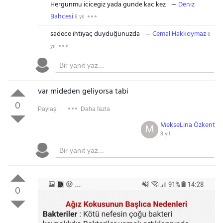
Hergunmu icicegiz yada gunde kac kez
Deniz
Bahcesi
8 yıl
sadece ihtiyaç duyduğunuzda
Cemal Hakkoymaz
8
yıl
var mideden geliyorsa tabi
0
Paylaş:
Daha fazla
MekseLina Özkent
M
8 yıl
0