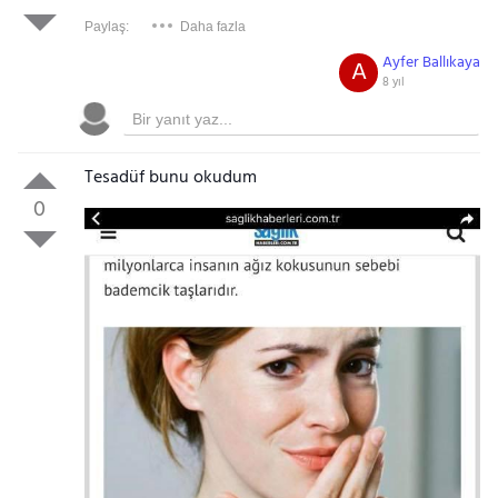
Paylaş:
Daha fazla
Ayfer Ballıkaya
A
8 yıl
Tesadüf bunu okudum
0