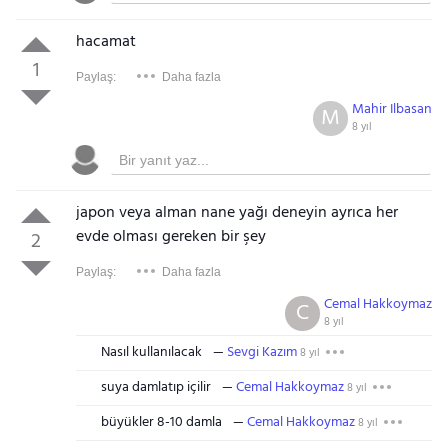
hacamat
1
Paylaş:
Daha fazla
Mahir Ilbasan
M
8 yıl
japon veya alman nane yağı deneyin ayrıca her
evde olması gereken bir şey
2
Paylaş:
Daha fazla
Cemal Hakkoymaz
C
8 yıl
Nasıl kullanılacak
Sevgi Kazım
8 yıl
suya damlatıp içilir
Cemal Hakkoymaz
8 yıl
büyükler 8-10 damla
Cemal Hakkoymaz
8 yıl