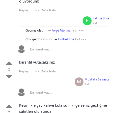
oluyordum)
Paylaş:
Daha fazla
Fatma Bika
F
8 yıl
Gecmis olsun
Ayşe Mermer
8 yıl
Çok geçmis olsun
Gülbet Ece
8 yıl
karanfil yutacaksınız
0
Paylaş:
Daha fazla
Mustafa Savasci
M
8 yıl
Kesinlikle çay kahve kola su ılık içerseniz geçtiğine
şahitleri olursunuz