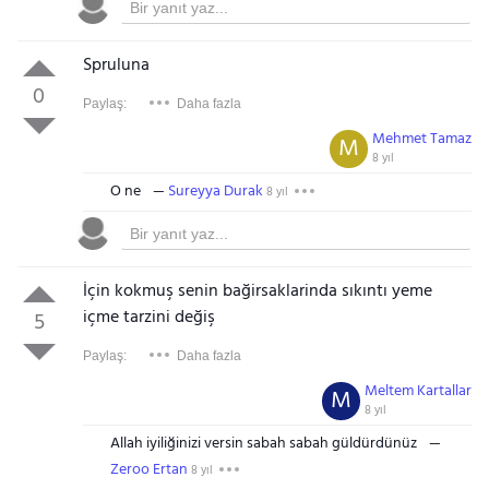
Spruluna
0
Paylaş:
Daha fazla
Mehmet Tamaz
M
8 yıl
O ne
Sureyya Durak
8 yıl
İçin kokmuş senin bağirsaklarinda sıkıntı yeme
içme tarzini değiş
5
Paylaş:
Daha fazla
Meltem Kartallar
M
8 yıl
Allah iyiliğinizi versin sabah sabah güldürdünüz
Zeroo Ertan
8 yıl