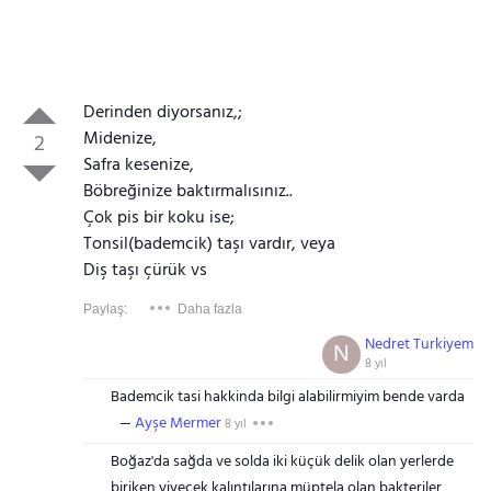
Derinden diyorsanız,;
Midenize,
2
Safra kesenize,
Böbreğinize baktırmalısınız..
Çok pis bir koku ise;
Tonsil(bademcik) taşı vardır, veya
Diş taşı çürük vs
Paylaş:
Daha fazla
Nedret Turkiyem
N
8 yıl
Bademcik tasi hakkinda bilgi alabilirmiyim bende varda
Ayşe Mermer
8 yıl
Boğaz'da sağda ve solda iki küçük delik olan yerlerde
biriken yiyecek kalıntılarına müptela olan bakteriler