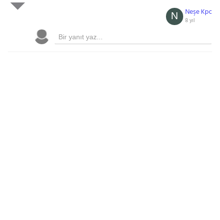
Neşe Kpc
N
8 yıl