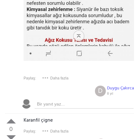
Paylaş:
Daha fazla
Duygu Çakırca
D
8 yıl
Karanfil çigne
0
Paylaş:
Daha fazla