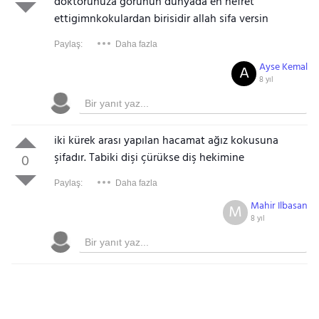
doktorunuza gorunun dunyada en nefret
ettigimnkokulardan birisidir allah sifa versin
Paylaş:
Daha fazla
Ayse Kemal
A
8 yıl
iki kürek arası yapılan hacamat ağız kokusuna
şifadır. Tabiki dişi çürükse diş hekimine
0
Paylaş:
Daha fazla
Mahir Ilbasan
M
8 yıl