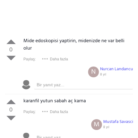
Mide edoskopisi yaptirin, midenizde ne var belli
olur
0
Paylaş:
Daha fazla
Nurcan Landancu
N
8 yıl
karanfil yutun sabah aç karna
0
Paylaş:
Daha fazla
Mustafa Savasci
M
8 yıl