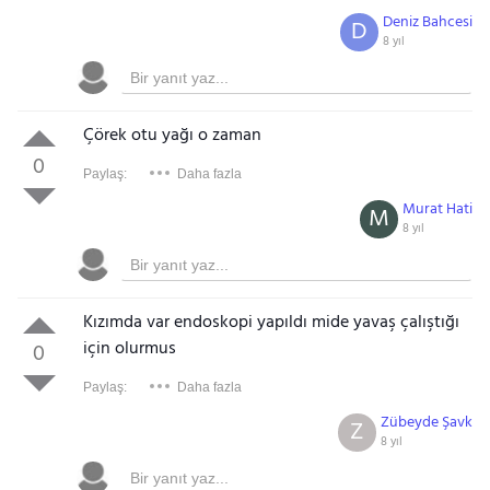
Deniz Bahcesi
D
8 yıl
Çörek otu yağı o zaman
0
Paylaş:
Daha fazla
Murat Hati
M
8 yıl
Kızımda var endoskopi yapıldı mide yavaş çalıştığı
için olurmus
0
Paylaş:
Daha fazla
Zübeyde Şavk
Z
8 yıl