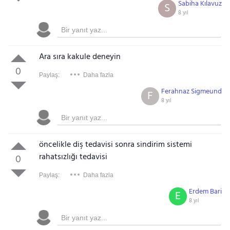
Sabiha Kılavuz
S
8 yıl
Ara sıra kakule deneyin
0
Paylaş:
Daha fazla
Ferahnaz Sigmeund
F
8 yıl
öncelikle diş tedavisi sonra sindirim sistemi
rahatsızlığı tedavisi
0
Paylaş:
Daha fazla
Erdem Bari
E
8 yıl