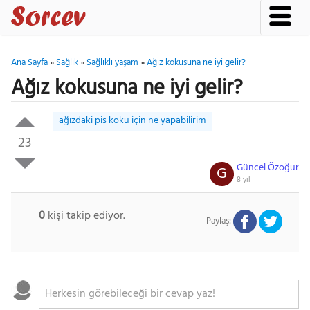
Ana Sayfa
»
Sağlık
»
Sağlıklı yaşam
»
Ağız kokusuna ne iyi gelir?
Ağız kokusuna ne iyi gelir?
ağızdaki pis koku için ne yapabilirim
23
Güncel Özoğur
G
8 yıl
0
kişi takip ediyor.
Paylaş: