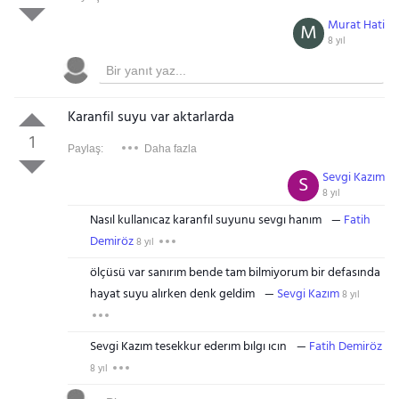
Murat Hati
M
8 yıl
Karanfil suyu var aktarlarda
1
Paylaş:
Daha fazla
Sevgi Kazım
S
8 yıl
Nasıl kullanıcaz karanfıl suyunu sevgı hanım
Fatih
Demiröz
8 yıl
ölçüsü var sanırım bende tam bilmiyorum bir defasında
hayat suyu alırken denk geldim
Sevgi Kazım
8 yıl
Sevgi Kazım tesekkur ederım bılgı ıcın
Fatih Demiröz
8 yıl