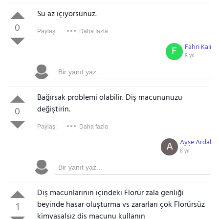
Su az içiyorsunuz.
0
Paylaş:
Daha fazla
Fahri Kalı
F
8 yıl
Bağırsak problemi olabilir. Diş macununuzu
değiştirin.
0
Paylaş:
Daha fazla
Ayşe Ardal
A
8 yıl
Diş macunlarının içindeki Florür zala geriliği
beyinde hasar oluşturma vs zararları çok Florürsüz
1
kimyasalsız diş macunu kullanın