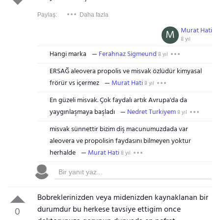
Paylaş:
Daha fazla
Murat Hati
M
8 yıl
Hangi marka
Ferahnaz Sigmeund
8 yıl
ERSAĞ aleovera propolis ve misvak özlüdür kimyasal
frörür vs içermez
Murat Hati
8 yıl
En güzeli misvak. Çok faydalı artık Avrupa'da da
yaygınlaşmaya başladı
Nedret Turkiyem
8 yıl
misvak sünnettir bizim diş macunumuzdada var
aleovera ve propolisin faydasını bilmeyen yoktur
herhalde
Murat Hati
8 yıl
Bobreklerinizden veya midenizden kaynaklanan bir
durumdur bu herkese tavsiye ettigim once
0