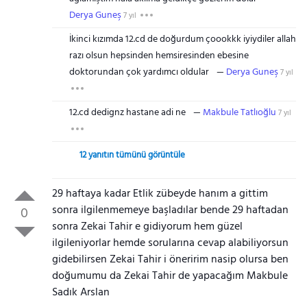
Derya Guneş
7 yıl
İkinci kızımda 12.cd de doğurdum çoookkk iyiydiler allah
razı olsun hepsinden hemsiresinden ebesine
doktorundan çok yardımcı oldular
Derya Guneş
7 yıl
12.cd dedignz hastane adi ne
Makbule Tatlıoğlu
7 yıl
12 yanıtın tümünü görüntüle
29 haftaya kadar Etlik zübeyde hanım a gittim
sonra ilgilenmemeye başladılar bende 29 haftadan
0
sonra Zekai Tahir e gidiyorum hem güzel
ilgileniyorlar hemde sorularına cevap alabiliyorsun
gidebilirsen Zekai Tahir i öneririm nasip olursa ben
doğumumu da Zekai Tahir de yapacağım Makbule
Sadık Arslan