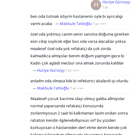
Huriye Gürsoyy
H
7 yıl
ben oda tutmak istiyrm hastanenin oyle bi ayricaligi
varmi acaba
Makbule Tatlıoğlu
7 yıl
özel oda yokmuş canim senin sansina doğuma girerken
esin cikip soylicek eğer bos oda varsa alacaklar yoksa
maalesef özel oda yok refakatçi da çok zorda
kalmadikca almiyolar benim doğum yaptigim gece bi
Kadin çok agladi mecbur ona almak zorunda kaldılar
Huriye Gürsoyy
7 yıl
anladm oda olmasa bile bi refekartci alsalardi iyi olurdu
Makbule Tatlıoğlu
7 yıl
Maalesef çocuk kacirma olayi olmuş galiba allmiyolar
normal yaparsanda refakatçi konusunda
zorlanmiyosun 2 saat bi kalkmaman lazim ondan sonra
rahatsin kendin ilgilenebilliyosun sirf bu yüzden
korkuyosan o hastaneden dert etme derim bende çok