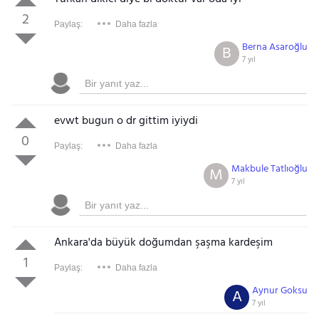
2
Paylaş:
Daha fazla
Berna Asaroğlu
B
7 yıl
evwt bugun o dr gittim iyiydi
0
Paylaş:
Daha fazla
Makbule Tatlıoğlu
M
7 yıl
Ankara'da büyük doğumdan şaşma kardeşim
1
Paylaş:
Daha fazla
Aynur Goksu
A
7 yıl