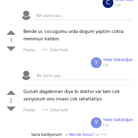
C
7 yıl
Bende uc cocugumu orda dogum yaptim cokta
memmun kaldim
1
Paylaş:
Daha fazla
Yeter Gökdoğan
Y
7 yıl
Gulsah dagdeviran diye bi doktor var ben cok
seviyorum onu insani cok rahatlatiyo
2
Paylaş:
Daha fazla
Yeter Gökdoğan
Y
7 yıl
Sana katiliyorum
Berrak Sonul
7 yıl