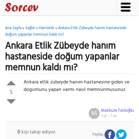
Ana Sayfa
»
Sağlık
»
Hamilelik
»
Ankara Etlik Zübeyde hanım hastaneside
doğum yapanlar memnun kaldı mı?
Ankara Etlik Zübeyde hanım
hastaneside doğum yapanlar
memnun kaldı mı?
Ankara etlik zübeyde hanım hastanesine giden ve
dogumunu yapan varmı nasil memnunmusunuz
5
Makbule Tatlıoğlu
M
7 yıl ~
7 yıl
0
kişi takip ediyor.
Paylaş: