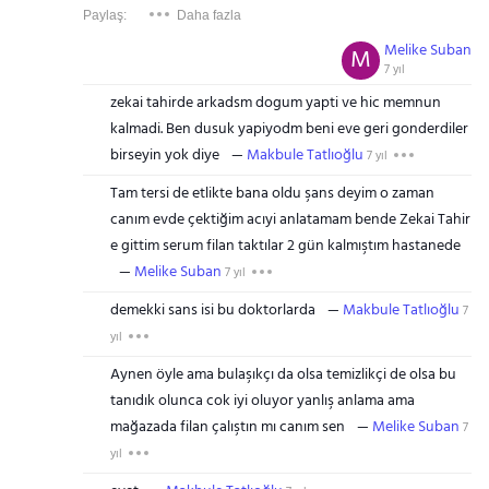
Paylaş:
Daha fazla
Melike Suban
M
7 yıl
zekai tahirde arkadsm dogum yapti ve hic memnun
kalmadi. Ben dusuk yapiyodm beni eve geri gonderdiler
birseyin yok diye
Makbule Tatlıoğlu
7 yıl
Tam tersi de etlikte bana oldu şans deyim o zaman
canım evde çektiğim acıyi anlatamam bende Zekai Tahir
e gittim serum filan taktılar 2 gün kalmıştım hastanede
Melike Suban
7 yıl
demekki sans isi bu doktorlarda
Makbule Tatlıoğlu
7
yıl
Aynen öyle ama bulaşıkçı da olsa temizlikçi de olsa bu
tanıdık olunca cok iyi oluyor yanlış anlama ama
mağazada filan çalıştın mı canım sen
Melike Suban
7
yıl