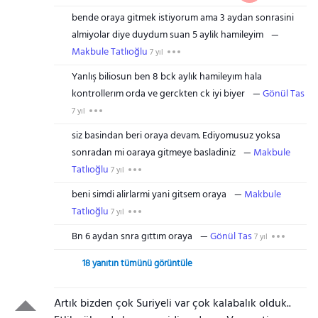
bende oraya gitmek istiyorum ama 3 aydan sonrasini
almiyolar diye duydum suan 5 aylik hamileyim
Makbule Tatlıoğlu
7 yıl
Yanlış biliosun ben 8 bck aylık hamileyım hala
kontrollerım orda ve gerckten ck iyi biyer
Gönül Tas
7 yıl
siz basindan beri oraya devam. Ediyomusuz yoksa
sonradan mi oaraya gitmeye basladiniz
Makbule
Tatlıoğlu
7 yıl
beni simdi alirlarmi yani gitsem oraya
Makbule
Tatlıoğlu
7 yıl
Bn 6 aydan snra gıttım oraya
Gönül Tas
7 yıl
18 yanıtın tümünü görüntüle
Artık bizden çok Suriyeli var çok kalabalık olduk..