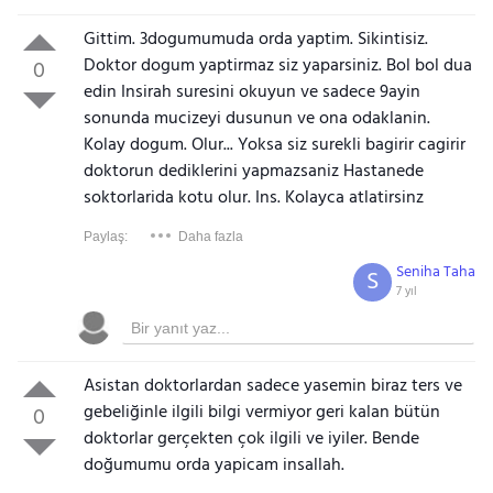
Gittim. 3dogumumuda orda yaptim. Sikintisiz.
Doktor dogum yaptirmaz siz yaparsiniz. Bol bol dua
0
edin Insirah suresini okuyun ve sadece 9ayin
sonunda mucizeyi dusunun ve ona odaklanin.
Kolay dogum. Olur... Yoksa siz surekli bagirir cagirir
doktorun dediklerini yapmazsaniz Hastanede
soktorlarida kotu olur. Ins. Kolayca atlatirsinz
Paylaş:
Daha fazla
Seniha Taha
S
7 yıl
Asistan doktorlardan sadece yasemin biraz ters ve
gebeliğinle ilgili bilgi vermiyor geri kalan bütün
0
doktorlar gerçekten çok ilgili ve iyiler. Bende
doğumumu orda yapicam insallah.