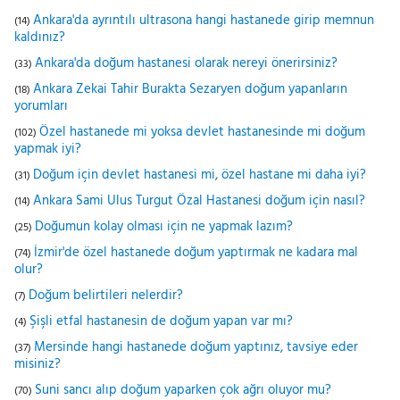
Ankara'da ayrıntılı ultrasona hangi hastanede girip memnun
(14)
kaldınız?
Ankara'da doğum hastanesi olarak nereyi önerirsiniz?
(33)
Ankara Zekai Tahir Burakta Sezaryen doğum yapanların
(18)
yorumları
Özel hastanede mi yoksa devlet hastanesinde mi doğum
(102)
yapmak iyi?
Doğum için devlet hastanesi mi, özel hastane mi daha iyi?
(31)
Ankara Sami Ulus Turgut Özal Hastanesi doğum için nasıl?
(14)
Doğumun kolay olması için ne yapmak lazım?
(25)
İzmir'de özel hastanede doğum yaptırmak ne kadara mal
(74)
olur?
Doğum belirtileri nelerdir?
(7)
Şişli etfal hastanesin de doğum yapan var mı?
(4)
Mersinde hangi hastanede doğum yaptınız, tavsiye eder
(37)
misiniz?
Suni sancı alıp doğum yaparken çok ağrı oluyor mu?
(70)