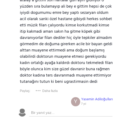
atalay a gittim son haftalar gün aşırı gidiliyor o
yüzden sıra bulamayıp ali bey e gittim hepsi de çok
iyiydi dogumumu emre bey yaptı sezaryan oldum
acil olarak sanki özel hastane gibiydi herkes sohbet
etti müzik filan çalıyordu kimse korkutmadi kimse
itip kakmadi aman sakın ha gitme köpek gibi
davranıyorlar filan dediler hiç öyle tepkiler almadım
görmedim de doğuma girerken acile bir bayan geldi
alttan muayene ettirmedi ama doğum başlamış
olabilirdi doktorun muayene etmesi gerekiyordu
kadın ortalığı ayağa kaldırdı doktoru tekmeledi filan
böyle olunca kim size güzel davranir buna rağmen
doktor kadına ters davranmadı muayene ettirmiyor
tutanağını tutun ki beni ugrastirmasin dedi
Paylaş:
Daha fazla
Yasemin Adiloğulları
Y
7 yıl