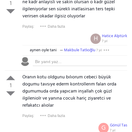
ne kadr anlayisli ve sakin olursan o kadr güzel
1
ilgileniyorlar sen sürekli inatlasirsan ters tepki
verirsen okadar ilgisiz oluyorlar
Paylaş:
Daha fazla
Hatice Alptürk
H
7 yıl
aynen oyle tani
Makbule Tatlıoğlu
7 yıl
Oranın kotu oldgunu bılıorum cebeci büyük
dogumu tavsıye ederm kontrollerım falan orda
1
dgumumuda orda yapıcam inşallah çok güzl
ilgileniolr ve yanına cocuk hariç ziyaretci ve
refakatcı alıolar
Paylaş:
Daha fazla
Gönül Tas
G
7 yıl