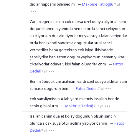
diolar napcami bilemedim
Makbule Tatlıoğlu
7 yıl
Canim eger acilman cok olursa ozel odaya aliyorlar seni
dogum hanenin yaninda hemen orda sanci cekiyorsun
su iciyorsun dus aldiriyorlar meyve suyu falan veriyorlar
orda beni kendi sancimla dogurtular suni sanci
vermediler bana gercekten cok iyiydi ikisindede
şansliydim ben zaten dogum yapiyorsun hemen yukari
cikariyorlar odaya 5 kisi falan oluyorlar cnm
Fatos
Dedeli
7 yıl
Benim 5bucuk cm acilmam vardi ozel odaya aldirlar suni
sancisiz dogurdm ben
Fatos Dedeli
7 yıl
cok sansliymissin Allah yardim etmis insallah bende
senin gibi olurm
Makbule Tatlıoğlu
7 yıl
Isallah canim dua et kolay dogumun olsun sancin
olunca sicak suya otur acilma yapiyor canim
Fatos
Dedeli
7 yıl