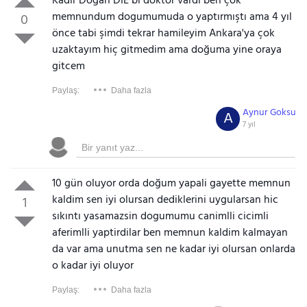
Kadir Doğan DIE bı doktor vardı ben çok
memnundum dogumumuda o yaptırmıştı ama 4 yıl
0
önce tabi şimdi tekrar hamileyim Ankara'ya çok
uzaktayım hiç gitmedim ama doğuma yine oraya
gitcem
Paylaş:
Daha fazla
Aynur Goksu
A
7 yıl
10 gün oluyor orda doğum yapali gayette memnun
kaldim sen iyi olursan dediklerini uygularsan hic
1
sıkıntı yasamazsin dogumumu canimlli cicimli
aferimlli yaptirdilar ben memnun kaldim kalmayan
da var ama unutma sen ne kadar iyi olursan onlarda
o kadar iyi oluyor
Paylaş:
Daha fazla