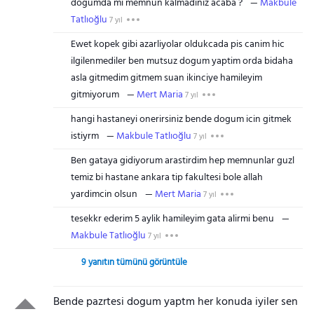
dogumda mı memnun kalmadiniz acaba ?
Makbule
Tatlıoğlu
7 yıl
Ewet kopek gibi azarliyolar oldukcada pis canim hic
ilgilenmediler ben mutsuz dogum yaptim orda bidaha
asla gitmedim gitmem suan ikinciye hamileyim
gitmiyorum
Mert Maria
7 yıl
hangi hastaneyi onerirsiniz bende dogum icin gitmek
istiyrm
Makbule Tatlıoğlu
7 yıl
Ben gataya gidiyorum arastirdim hep memnunlar guzl
temiz bi hastane ankara tip fakultesi bole allah
yardimcin olsun
Mert Maria
7 yıl
tesekkr ederim 5 aylik hamileyim gata alirmi benu
Makbule Tatlıoğlu
7 yıl
9 yanıtın tümünü görüntüle
Bende pazrtesi dogum yaptm her konuda iyiler sen