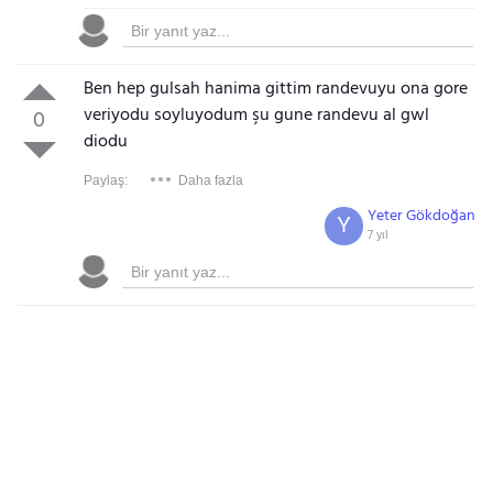
Ben hep gulsah hanima gittim randevuyu ona gore
veriyodu soyluyodum şu gune randevu al gwl
0
diodu
Paylaş:
Daha fazla
Yeter Gökdoğan
Y
7 yıl
Gezinti Menüsü