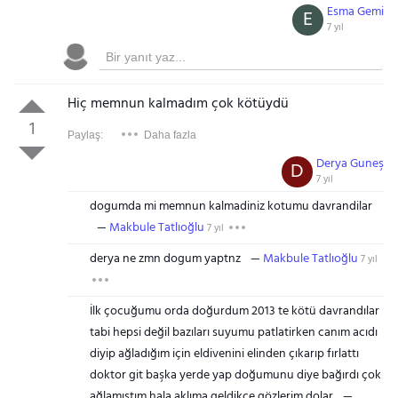
Esma Gemi
E
7 yıl
Hiç memnun kalmadım çok kötüydü
1
Paylaş:
Daha fazla
Derya Guneş
D
7 yıl
dogumda mi memnun kalmadiniz kotumu davrandilar
Makbule Tatlıoğlu
7 yıl
derya ne zmn dogum yaptnz
Makbule Tatlıoğlu
7 yıl
İlk çocuğumu orda doğurdum 2013 te kötü davrandılar
tabi hepsi değil bazıları suyumu patlatirken canım acıdı
diyip ağladığım için eldivenini elinden çıkarıp fırlattı
doktor git başka yerde yap doğumunu diye bağırdı çok
ağlamıştım hala aklıma geldikçe gözlerim dolar