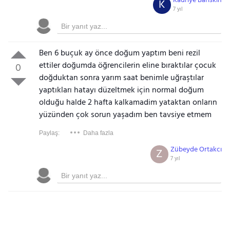
Kadriye Bariskin
K
7 yıl
Ben 6 buçuk ay önce doğum yaptım beni rezil
ettiler doğumda öğrencilerin eline bıraktılar çocuk
0
doğduktan sonra yarım saat benimle uğraştılar
yaptıkları hatayı düzeltmek için normal doğum
olduğu halde 2 hafta kalkamadim yataktan onların
yüzünden çok sorun yaşadım ben tavsiye etmem
Paylaş:
Daha fazla
Zübeyde Ortakcı
Z
7 yıl