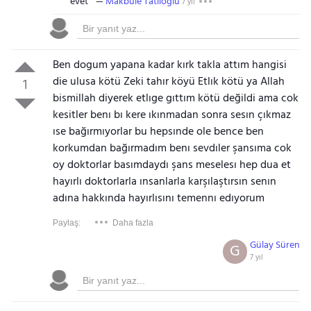
evet
Makbule Tatlıoğlu
7 yıl
Ben dogum yapana kadar kırk takla attım hangisi
die ulusa kötü Zeki tahır köyü Etlık kötü ya Allah
1
bismillah diyerek etlıge gıttım kötü değildi ama cok
kesitler benı bı kere ıkınmadan sonra sesın çıkmaz
ıse bağırmıyorlar bu hepsınde ole bence ben
korkumdan bağırmadım benı sevdıler şansıma cok
oy doktorlar basımdaydı şans meselesı hep dua et
hayırlı doktorlarla ınsanlarla karşılaştırsın senın
adına hakkında hayırlısını temennı edıyorum
Paylaş:
Daha fazla
Gülay Süren
G
7 yıl