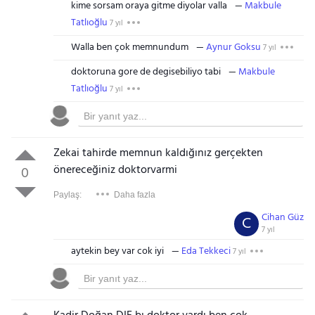
kime sorsam oraya gitme diyolar valla
Makbule
Tatlıoğlu
7 yıl
Walla ben çok memnundum
Aynur Goksu
7 yıl
doktoruna gore de degisebiliyo tabi
Makbule
Tatlıoğlu
7 yıl
Zekai tahirde memnun kaldığınız gerçekten
önereceğiniz doktorvarmi
0
Paylaş:
Daha fazla
Cihan Güz
C
7 yıl
aytekin bey var cok iyi
Eda Tekkeci
7 yıl