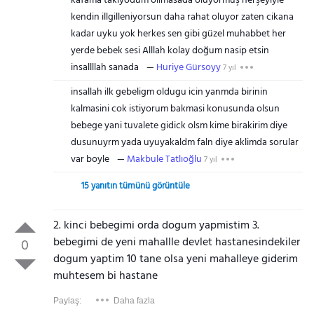
kafama takiyodum ollmasada oluyormuş herşeyiyle
kendin illgilleniyorsun daha rahat oluyor zaten cikana
kadar uyku yok herkes sen gibi güzel muhabbet her
yerde bebek sesi Alllah kolay doğum nasip etsin
insallllah sanada
Huriye Gürsoyy
7 yıl
insallah ilk gebeligm oldugu icin yanmda birinin
kalmasini cok istiyorum bakmasi konusunda olsun
bebege yani tuvalete gidick olsm kime birakirim diye
dusunuyrm yada uyuyakaldm faln diye aklimda sorular
var boyle
Makbule Tatlıoğlu
7 yıl
15 yanıtın tümünü görüntüle
2. kinci bebegimi orda dogum yapmistim 3.
bebegimi de yeni mahallle devlet hastanesindekiler
0
dogum yaptim 10 tane olsa yeni mahalleye giderim
muhtesem bi hastane
Paylaş:
Daha fazla