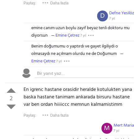
Paylaş:
Daha fazla
Defne Yesilöz
D
7 yıl
emine canım uzun boylu zayıf beyaz tenli doktoru mu
diyorsun
Emine Çetrez
7 yıl
Benim doğumumu o yaptırdı ve gayet ilgiliydi o
olmasaydı ne açılmam olurdu ne de Doğumum
Emine Çetrez
7 yıl
En igrenc hastane orasidir heralde kotulukten yana
baska hastane tanimam ankarada birsuru hastane
2
var ben ordan hiiiiccc memnun kalmamistimm
Paylaş:
Daha fazla
Mert Maria
M
7 yıl