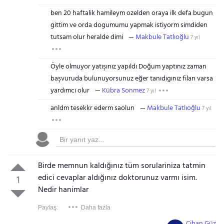
ben 20 haftalik hamileym ozelden oraya ilk defa bugun
gittim ve orda dogumumu yapmak istiyorm simdiden
tutsam olur heralde dimi
Makbule Tatlıoğlu
7 yıl
Öyle olmuyor yatışınız yapıldı Doğum yaptınız zaman
başvuruda bulunuyorsunuz eğer tanıdıgınız filan varsa
yardımcı olur
Kübra Sonmez
7 yıl
anldm tesekkr ederm saolun
Makbule Tatlıoğlu
7 yıl
Birde memnun kaldığınız tüm sorulariniza tatmin
edici cevaplar aldığınız doktorunuz varmı isim.
1
Nedir hanimlar
Paylaş:
Daha fazla
Cihan Güz