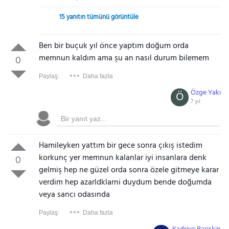
15 yanıtın tümünü görüntüle
Ben bir buçuk yıl önce yaptım doğum orda
memnun kaldım ama şu an nasıl durum bilemem
0
Paylaş:
Daha fazla
Özge Yakı
Ö
7 yıl
Hamileyken yattım bir gece sonra çıkış istedim
korkunç yer memnun kalanlar iyi insanlara denk
0
gelmiş hep ne güzel orda sonra özele gitmeye karar
verdim hep azarldklarni duydum bende doğumda
veya sancı odasında
Paylaş:
Daha fazla