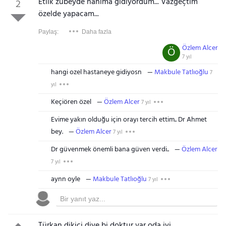
Etlik zübeyde hanıma gidiyordum... Vazgeçtim
2
özelde yapacam...
Paylaş:
Daha fazla
Özlem Alcer
Ö
7 yıl
hangi ozel hastaneye gidiyosn
Makbule Tatlıoğlu
7
yıl
Keçiören özel
Özlem Alcer
7 yıl
Evime yakın olduğu için orayı tercih ettim.. Dr Ahmet
bey.
Özlem Alcer
7 yıl
Dr güvenmek önemli bana güven verdi..
Özlem Alcer
7 yıl
aynn oyle
Makbule Tatlıoğlu
7 yıl
Türkan dikici diye bi doktur var oda iyi