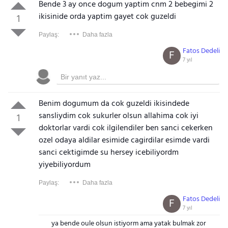
Bende 3 ay once dogum yaptim cnm 2 bebegimi 2
ikisinide orda yaptim gayet cok guzeldi
1
Paylaş:
Daha fazla
Fatos Dedeli
F
7 yıl
Benim dogumum da cok guzeldi ikisindede
sansliydim cok sukurler olsun allahima cok iyi
1
doktorlar vardi cok ilgilendiler ben sanci cekerken
ozel odaya aldilar esimide cagirdilar esimde vardi
sanci cektigimde su hersey icebiliyordm
yiyebiliyordum
Paylaş:
Daha fazla
Fatos Dedeli
F
7 yıl
ya bende oule olsun istiyorm ama yatak bulmak zor