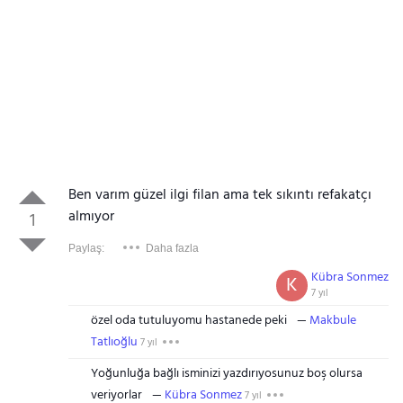
Ben varım güzel ilgi filan ama tek sıkıntı refakatçı
almıyor
1
Paylaş:
Daha fazla
Kübra Sonmez
K
7 yıl
özel oda tutuluyomu hastanede peki
Makbule
Tatlıoğlu
7 yıl
Yoğunluğa bağlı isminizi yazdırıyosunuz boş olursa
veriyorlar
Kübra Sonmez
7 yıl