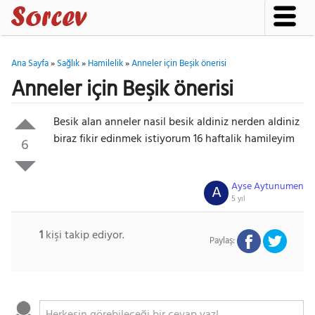
Ana Sayfa
»
Sağlık
»
Hamilelik
»
Anneler için Beşik önerisi
Anneler için Beşik önerisi
Besik alan anneler nasil besik aldiniz nerden aldiniz
biraz fikir edinmek istiyorum 16 haftalik hamileyim
6
Ayse Aytunumen
A
5 yıl
1
kişi takip ediyor.
Paylaş: