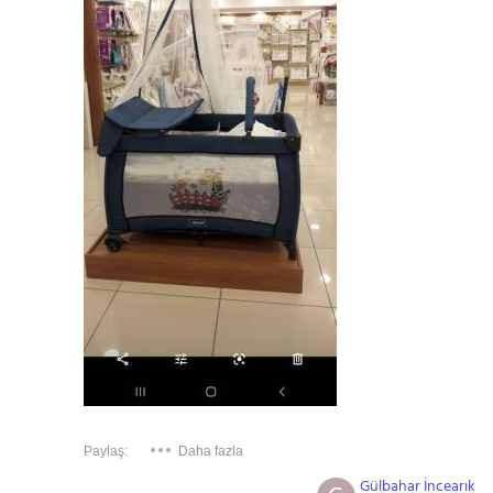
Gezinti Menüsü
Paylaş:
Daha fazla
Gülbahar İncearık