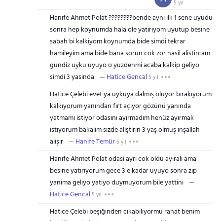
5 yıl
Hanife Ahmet Polat ????????bende ayni ilk 1 sene uyudu
sonra hep koynumda hala ole yatiriyom uyutup besine
sabah bi kalkiyom koynumda bide simdi tekrar
hamileyim ama bide bana sorun cok zor nasil alistircam
gundiz uyku uyuyo o yuzdenmi acaba kalkip geliyo
simdi 3 yasinda
Hatice Gencal
5 yıl
Hatice Çelebi evet ya uykuya dalmış oluyor bırakıyorum
kalkıyorum yanından fırt açıyor gözünü yanında
yatmamı istiyor odasını ayırmadım henüz ayırmak
istiyorum bakalım sizde alıştırın 3 yaş olmuş inşallah
alışır
Hanife Temür
5 yıl
Hanife Ahmet Polat odasi ayri cok oldu ayirali ama
besine yatiriyorum gece 3 e kadar uyuyo sonra zip
yanima geliyo yatiyo duymuyorum bile yattini
Hatice Gencal
5 yıl
Hatice Çelebi beşiğinden cıkabiliyormu rahat benim