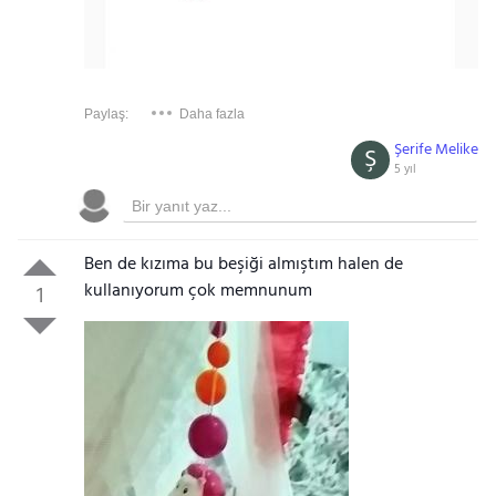
Paylaş:
Daha fazla
Şerife Melike
Ş
5 yıl
Ben de kızıma bu beşiği almıştım halen de
kullanıyorum çok memnunum
1