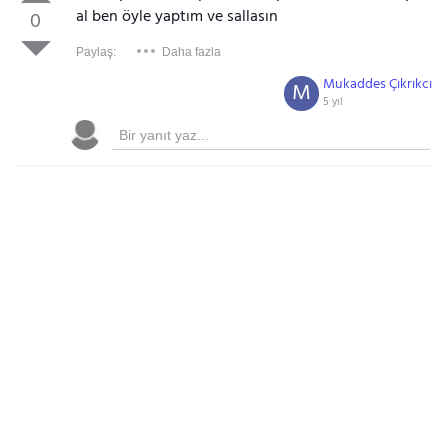
al ben öyle yaptım ve sallasın
0
Paylaş:
Daha fazla
Mukaddes Çıkrıkcı
M
5 yıl