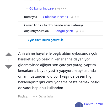
Gülbahar İncearık
5 yıl
Rümeysa
Gülbahar İncearık
5 yıl
Güvenilir bir site dmi bende sipariş etmeyi
düşünüyorum da
Songul çelen
5 yıl
7 yanıtın tümünü görüntüle
Ahh ah ne hayallerle beşik aldım uykusunda çok
hareket ediyo beşiğin kenarlarına dayanıyor
1
gidemeyince ağlıyor son çare yer yatağı yaptım
kenarlarına büyük yastık yapıyorum uykusunda
onların üstünden gidiyor 1 yaşında bazen hiç
beklediğiniz gibi olmuyor ama başta hamak beşiği
de vardı hep onu kullandım
Paylaş:
Daha fazla
Hanife Temür
H