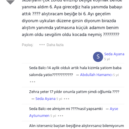
sezeryanlı çok zordu emzirip beşiğe koymak bende
yanıma aldım 6. Aya gireceğiz hala yanımda babayı
attık ???? alıştıracam beşiğe bi 6. Ayı geçelim
diyorum uykuları düzene girsin diyorum birazda
alıştım yanımda yatmasına küçük adamım benim
aşkım oldu sevgilim oldu kocada neymiş ????????
Paylaş:
Daha fazla
Seda Ayana
S
5 yıl
Seda Balcı 14 aylik olduk artik hala kizimla yatiom baba
salonda yatio????????????
Abdullah Hamamcı
5 yıl
Zehra yeter 17 yıldır onunla yattım şimdi oğlumla ????
Seda Ayana
5 yıl
Seda Balcı ee almiyim mi ????nasil yapsamki
Ayse
Aytunumen
5 yıl
Alın isterseniz baştan beşiğine alıştırırsanız bilemiyorum