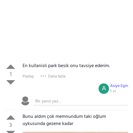
En kullanisli park besik onu tavsiye ederim.
1
Paylaş:
Daha fazla
Asiye Egin
A
5 yıl
Bunu aldım çok memnundum taki oğlum
uykusunda gezene kadar
3