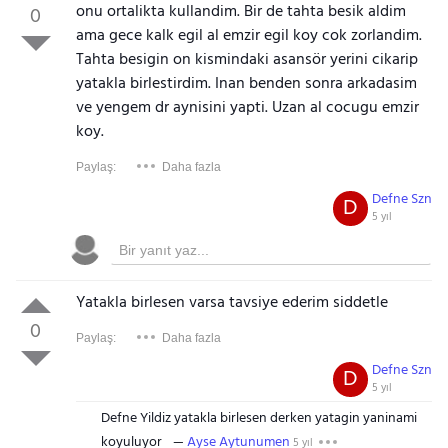
onu ortalikta kullandim. Bir de tahta besik aldim
0
ama gece kalk egil al emzir egil koy cok zorlandim.
Tahta besigin on kismindaki asansör yerini cikarip
yatakla birlestirdim. Inan benden sonra arkadasim
ve yengem dr aynisini yapti. Uzan al cocugu emzir
koy.
Paylaş:
Daha fazla
Defne Szn
D
5 yıl
Yatakla birlesen varsa tavsiye ederim siddetle
0
Paylaş:
Daha fazla
Defne Szn
D
5 yıl
Defne Yildiz yatakla birlesen derken yatagin yaninami
koyuluyor
Ayse Aytunumen
5 yıl