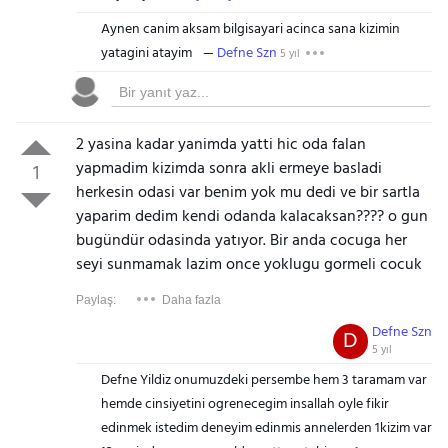
Aynen canim aksam bilgisayari acinca sana kizimin
yatagini atayim
Defne Szn
5 yıl
2 yasina kadar yanimda yatti hic oda falan
yapmadim kizimda sonra akli ermeye basladi
1
herkesin odasi var benim yok mu dedi ve bir sartla
yaparim dedim kendi odanda kalacaksan???? o gun
bugündür odasinda yatıyor. Bir anda cocuga her
seyi sunmamak lazim once yoklugu gormeli cocuk
Paylaş:
Daha fazla
Defne Szn
D
5 yıl
Defne Yildiz onumuzdeki persembe hem 3 taramam var
hemde cinsiyetini ogrenecegim insallah oyle fikir
edinmek istedim deneyim edinmis annelerden 1kizim var