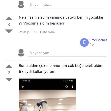
Ne alirsam alayim yanimda yatiyo benim çocuklar
????bosuna aldim besikleri
3
Paylaş:
Daha fazla
Emel Memis
E
5 yıl
Bunu aldim çok memnunum çok beğenerek aldim
6.5 aydr kullaniyorum
2