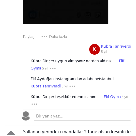
Paylaş:
Daha fazla
Kübra Tanrıverdi
K
5 yıl
Kübra Dinçer uygun almışsınız nerden aldınız
Elif
Oyma
5 yıl
Elif Aydoğan instangramdan adabebeistanbul
Kübra Tanrıverdi
5 yıl
Kübra Dinçer teşekkür ederim canım
Elif Oyma
5 yıl
Sallanan yerindeki mandallar 2 tane olsun kesinlikle