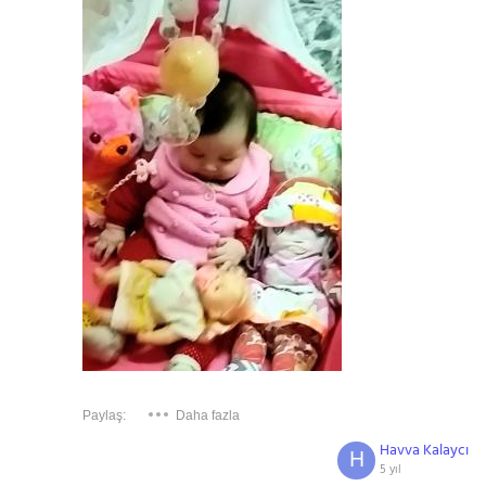
Paylaş:
Daha fazla
Havva Kalaycı
H
5 yıl