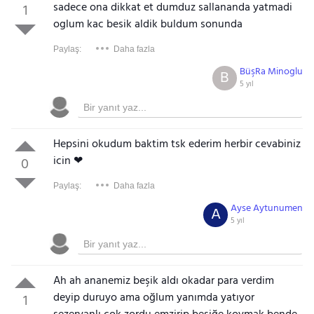
sadece ona dikkat et dumduz sallananda yatmadi
1
oglum kac besik aldik buldum sonunda
Paylaş:
Daha fazla
BüşRa Minoglu
B
5 yıl
Hepsini okudum baktim tsk ederim herbir cevabiniz
icin ❤
0
Paylaş:
Daha fazla
Ayse Aytunumen
A
5 yıl
Ah ah ananemiz beşik aldı okadar para verdim
deyip duruyo ama oğlum yanımda yatıyor
1