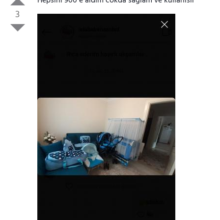
Hepsini 900 e aldim cokda saglam ve kullanısli
3