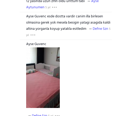
12 yasinda uzun zmn oldu unttum tabi
Ayse
Aytunumen
5 yıl
Ayse Guvenc esde dostta vardir canim illa birlesen
olmasina gerek yok mesela besigin yatagi asagida kaldi
altina yorganla koyup yatakla esitledim
Defne Szn
5
yıl
Ayse Guvenc
Defne Szn