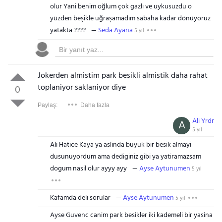
olur Yani benim oğlum çok gazlı ve uykusuzdu o
yüzden beşikle uğraşamadım sabaha kadar dönüyoruz
yatakta ????
Seda Ayana
5 yıl
Jokerden almistim park besikli almistik daha rahat
toplaniyor saklaniyor diye
0
Paylaş:
Daha fazla
Ali Yrdr
A
5 yıl
Ali Hatice Kaya ya aslinda buyuk bir besik almayi
dusunuyordum ama dediginiz gibi ya yatiramazsam
dogum nasil olur ayyy ayy
Ayse Aytunumen
5 yıl
Kafamda deli sorular
Ayse Aytunumen
5 yıl
Ayse Guvenc canim park besikler iki kademeli bir yasina