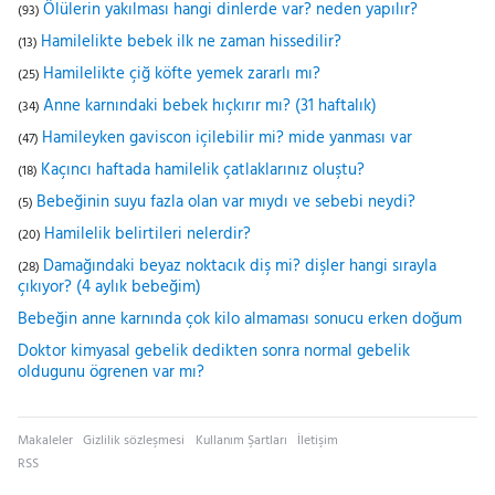
Ölülerin yakılması hangi dinlerde var? neden yapılır?
(93)
Hamilelikte bebek ilk ne zaman hissedilir?
(13)
Hamilelikte çiğ köfte yemek zararlı mı?
(25)
Anne karnındaki bebek hıçkırır mı? (31 haftalık)
(34)
Hamileyken gaviscon içilebilir mi? mide yanması var
(47)
Kaçıncı haftada hamilelik çatlaklarınız oluştu?
(18)
Bebeğinin suyu fazla olan var mıydı ve sebebi neydi?
(5)
Hamilelik belirtileri nelerdir?
(20)
Damağındaki beyaz noktacık diş mi? dişler hangi sırayla
(28)
çıkıyor? (4 aylık bebeğim)
Bebeğin anne karnında çok kilo almaması sonucu erken doğum
Doktor kimyasal gebelik dedikten sonra normal gebelik
oldugunu ögrenen var mı?
Makaleler
Gizlilik sözleşmesi
Kullanım Şartları
İletişim
RSS