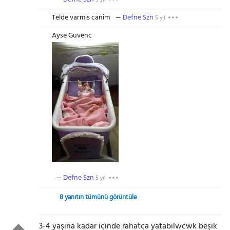
5 yıl
Telde varmis canim
Defne Szn
5 yıl
Ayse Guvenc
Defne Szn
5 yıl
8 yanıtın tümünü görüntüle
3-4 yaşına kadar içinde rahatça yatabilwcwk beşik