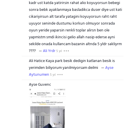
kadr ust katda yatirirsin rahat alio koyuyorsun bebegi
sonra bebk ayaklanmaya basladikca duser diye ust kati
cikariyirsun alt tarafa yatagini koyuyorsun raht raht
uyuyor seninde dustumu korkun olmuyor sonrada
oyun yeride yaparsin renkli toplar alirsn ben ole
yapmistm smdi ikincisi gelio allah nasip ederse ayni
sekilde onada kullancam bazanin altnda 5 yldr sakliyrm
????
Ali Yrdr
5 yıl
Ali Hatice Kaya park besik dedigin katlanan besik is
yerimden biliyorum yanilmiyorsam deilmi
Ayse
Aytunumen
5 yıl
Ayse Guvenc