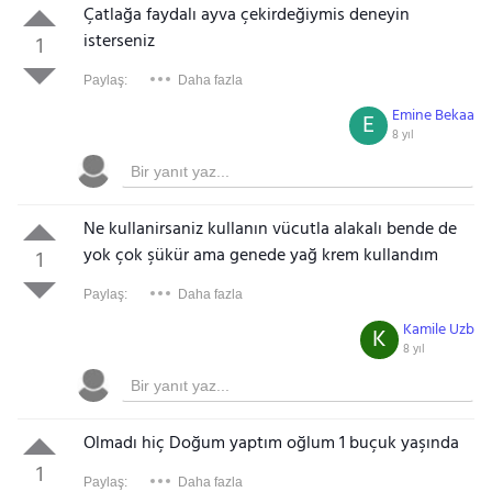
Çatlağa faydalı ayva çekirdeğiymis deneyin
isterseniz
1
Paylaş:
Daha fazla
Emine Bekaa
E
8 yıl
Ne kullanirsaniz kullanın vücutla alakalı bende de
yok çok şükür ama genede yağ krem kullandım
1
Paylaş:
Daha fazla
Kamile Uzb
K
8 yıl
Olmadı hiç Doğum yaptım oğlum 1 buçuk yaşında
1
Paylaş:
Daha fazla