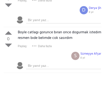
Paylaş:
Daha fazla
Derya Şh
D
8 yıl
Boyle catlagı gorunce bıran once dogurmak istedım
resmen bıde belımde cok sasırdım
0
Paylaş:
Daha fazla
Sümeyye Afşar
S
8 yıl