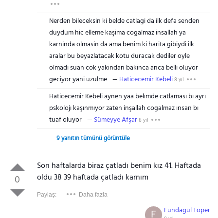
Nerden bileceksin ki belde catlagi da ilk defa senden
duydum hic elleme kaşima cogalmaz insallah ya
karninda olmasin da ama benim ki harita gibiydi ilk
aralar bu beyazlatacak kotu duracak dediler oyle
olmadi suan cok yakindan bakinca anca belli oluyor
geciyor yani uzulme
Haticecemir Kebeli
8 yıl
Haticecemir Kebeli aynen yaa belımde catlaması bı ayrı
pskolojı kaşınmıyor zaten inşallah cogalmaz ınsan bı
tuaf oluyor
Sümeyye Afşar
8 yıl
9 yanıtın tümünü görüntüle
Son haftalarda biraz çatladı benim kız 41. Haftada
oldu 38 39 haftada çatladı karnım
0
Paylaş:
Daha fazla
Fundagül Toper
F