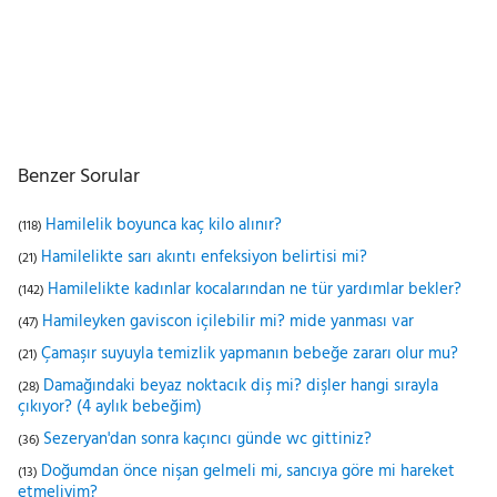
Benzer Sorular
Hamilelik boyunca kaç kilo alınır?
(118)
Hamilelikte sarı akıntı enfeksiyon belirtisi mi?
(21)
Hamilelikte kadınlar kocalarından ne tür yardımlar bekler?
(142)
Hamileyken gaviscon içilebilir mi? mide yanması var
(47)
Çamaşır suyuyla temizlik yapmanın bebeğe zararı olur mu?
(21)
Damağındaki beyaz noktacık diş mi? dişler hangi sırayla
(28)
çıkıyor? (4 aylık bebeğim)
Sezeryan'dan sonra kaçıncı günde wc gittiniz?
(36)
Doğumdan önce nişan gelmeli mi, sancıya göre mi hareket
(13)
etmeliyim?