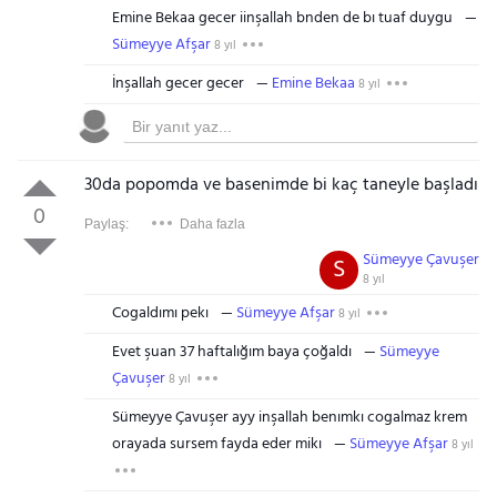
Emine Bekaa gecer iinşallah bnden de bı tuaf duygu
Sümeyye Afşar
8 yıl
İnşallah gecer gecer
Emine Bekaa
8 yıl
30da popomda ve basenimde bi kaç taneyle başladı
0
Paylaş:
Daha fazla
Sümeyye Çavuşer
S
8 yıl
Cogaldımı pekı
Sümeyye Afşar
8 yıl
Evet şuan 37 haftalığım baya çoğaldı
Sümeyye
Çavuşer
8 yıl
Sümeyye Çavuşer ayy inşallah benımkı cogalmaz krem
orayada sursem fayda eder mikı
Sümeyye Afşar
8 yıl