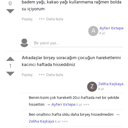
badem yağı, kakao yağı kullanmama rağmen bolda
0
su içiyorum
Paylaş:
Daha fazla
Ayferr Kırtepe
A
8 yıl
Arkadaşlar birşey soracağım çocuğun hareketlerini
kacıncı haftada hisseddiniz
1
Paylaş:
Daha fazla
Zeliha Kaşkaya
Z
8 yıl
Benim kızım çok hareketli 20.ci haftada net bir şekilde
hissettim
Ayferr Kırtepe
8 yıl
Ben onaltıncı hafta oldu daha birşey hissedmedim
Zeliha Kaşkaya
8 yıl