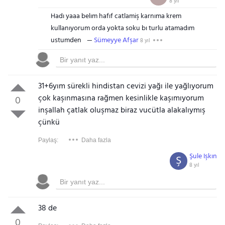
8 yıl
Hadı yaaa belım hafıf catlamiş karnıma krem
kullanıyorum orda yokta soku bı turlu atamadım
ustumden
Sümeyye Afşar
8 yıl
31+6yım sürekli hindistan cevizi yağı ile yağlıyorum
çok kaşınmasına rağmen kesinlikle kaşımıyorum
0
inşallah çatlak oluşmaz biraz vucütla alakalıymış
çünkü
Paylaş:
Daha fazla
Şule Işkın
Ş
8 yıl
38 de
0