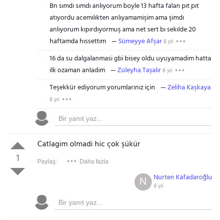
Bn sımdı sımdı anlıyorum boyle 13 hafta falan pıt pıt
atıyordu acemılıkten anlıyamamişim ama şimdı
anlıyorum kıpırdıyormuş ama net sert bı sekılde 20
haftamda hıssettım
Sümeyye Afşar
8 yıl
16 da su dalgalanmasi gbi bisey oldu uyuyamadim hatta
ilk ozaman anladim
Züleyha Taşalır
8 yıl
Teşekkür ediyorum yorumlarınız için
Zeliha Kaşkaya
8 yıl
Catlagim olmadi hic çok şükür
1
Paylaş:
Daha fazla
Nurten Kafadaroğlu
N
8 yıl