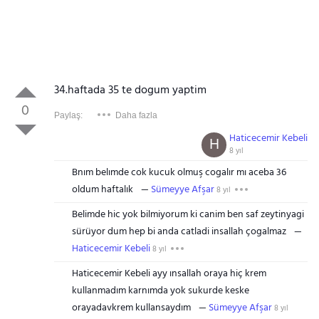
34.haftada 35 te dogum yaptim
0
Paylaş:
Daha fazla
Haticecemir Kebeli
H
8 yıl
Bnım belımde cok kucuk olmuş cogalır mı aceba 36
oldum haftalık
Sümeyye Afşar
8 yıl
Belimde hic yok bilmiyorum ki canim ben saf zeytinyagi
sürüyor dum hep bi anda catladi insallah çogalmaz
Haticecemir Kebeli
8 yıl
Haticecemir Kebeli ayy ınsallah oraya hiç krem
kullanmadım karnımda yok sukurde keske
orayadavkrem kullansaydım
Sümeyye Afşar
8 yıl