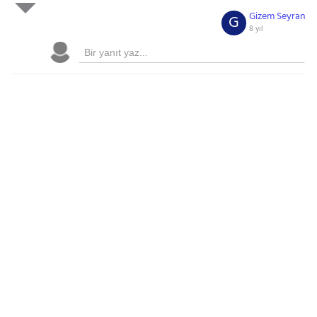
Gizem Seyran
G
8 yıl