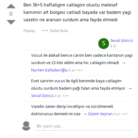
Ben 36+5 haftaligim catlagim olustu malesef
karnimin alt bolgesi catladi bayada var badem yagi
0
vazelin ne ararsan surdum ama fayda etmedi
Paylaş:
Daha fazla
Seval Göncü
S
8 yıl
Vücut ile alakali bence canim ben sadece kantaron yagi
surdum ve 23 kilo aldim ama hic catlagim olmadi
Nurten Kafadaroğlu
8 yıl
Evet sanirim vucut Ile ilgili benimde baya catlagim
olustu surdum badem yağı falan ama fayda etmiyor
Seval Göncü
8 yıl
Vazelin zaten deriyi inceltiyor ve sürülmemeli
doktorunuz demedi mi size
Gizem Seyran
8 yıl