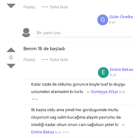
Paylaş:
Daha fazla
Güler Önelke
G
8 yıl
Benim 18 de başladı
0
Paylaş:
Daha fazla
Emine Bekaa
E
8 yıl
Kızlar sızde de oldumu gorunce boyle tuaf bı duygu
ustumden atamadım bı turlu
Sümeyye Afşar
8 yıl
İlk başta oldu ama şimdi her gordugumde mutlu
oluyorum sag salim kucağıma alayım yavrumu da
istediği kadar olsun onun canı sağolsun yeter ki
Emine Bekaa
8 yıl