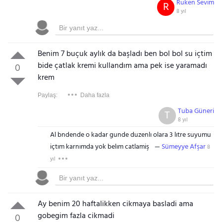
Ruken Sevim
R
8 yıl
Benim 7 buçuk aylık da başladı ben bol bol su içtim
bide çatlak kremi kullandım ama pek ise yaramadı
0
krem
Paylaş:
Daha fazla
Tuba Güneri
T
8 yıl
Al bndende o kadar gunde duzenlı olara 3 lıtre suyumu
içtım karnımda yok belım catlamiş
Sümeyye Afşar
8
yıl
Ay benim 20 haftalikken cikmaya basladi ama
gobegim fazla cikmadi
0