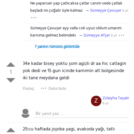
Ne yaparsan yap çatlıcaksa çatlar canım vede çatlak
başladı mı çoğalır öyle kalmaz
Sümeyye Çavuşer
8 yıl
Sümeyye Çavuşer ayy valla cok uyuz oldum umarım
karnıma gelmez belımdekı
Sümeyye Afşar
8 yıl
7 yanıtın tümünü görüntüle
34e kadar bisey yoktu şom agizli dr aa hic catlagin
yok dedi ve 15 gun icinde karnimin alt bolgesinde
1
iki tane meydana geldi
Paylaş:
Daha fazla
Züleyha Taşalır
Z
8 yıl
29.cu haftada jojoba yagi, avakoda yağı, tatlı