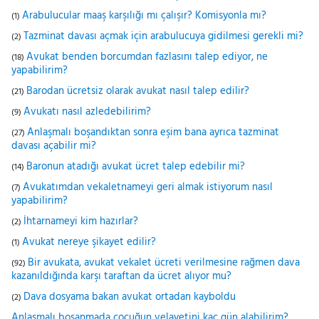
Arabulucular maaş karşılığı mı çalışır? Komisyonla mı?
(1)
Tazminat davası açmak için arabulucuya gidilmesi gerekli mi?
(2)
Avukat benden borcumdan fazlasını talep ediyor, ne
(18)
yapabilirim?
Barodan ücretsiz olarak avukat nasıl talep edilir?
(21)
Avukatı nasıl azledebilirim?
(9)
Anlaşmalı boşandıktan sonra eşim bana ayrıca tazminat
(27)
davası açabilir mi?
Baronun atadığı avukat ücret talep edebilir mi?
(14)
Avukatımdan vekaletnameyi geri almak istiyorum nasıl
(7)
yapabilirim?
İhtarnameyi kim hazırlar?
(2)
Avukat nereye şikayet edilir?
(1)
Bir avukata, avukat vekalet ücreti verilmesine rağmen dava
(92)
kazanıldığında karşı taraftan da ücret alıyor mu?
Dava dosyama bakan avukat ortadan kayboldu
(2)
Anlaşmalı boşanmada çocuğun velayetini kaç gün alabilirim?