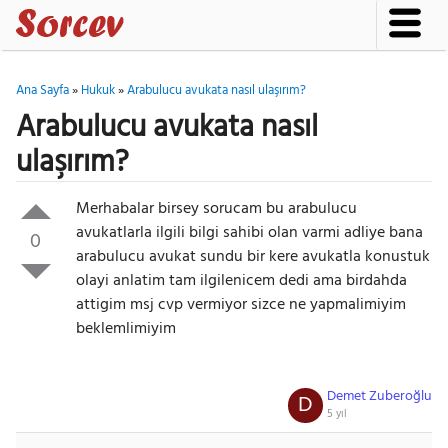
Ana Sayfa
»
Hukuk
»
Arabulucu avukata nasıl ulaşırım?
Arabulucu avukata nasıl
ulaşırım?
Merhabalar birsey sorucam bu arabulucu
avukatlarla ilgili bilgi sahibi olan varmi adliye bana
0
arabulucu avukat sundu bir kere avukatla konustuk
olayi anlatim tam ilgilenicem dedi ama birdahda
attigim msj cvp vermiyor sizce ne yapmalimiyim
beklemlimiyim
Demet Zuberoğlu
D
5 yıl