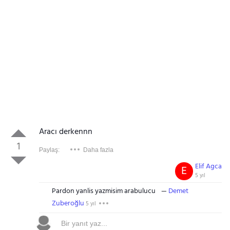
Aracı derkennn
1
Paylaş:
Daha fazla
Elif Agca
E
5 yıl
Pardon yanlis yazmisim arabulucu
Demet
Zuberoğlu
5 yıl