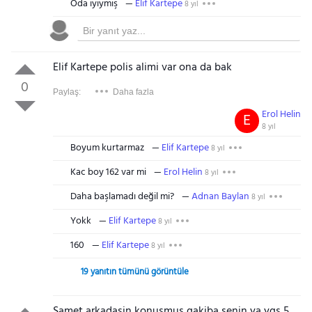
Oda iyiymiş
Elif Kartepe
8 yıl
Elif Kartepe polis alimi var ona da bak
0
Paylaş:
Daha fazla
Erol Helin
E
8 yıl
Boyum kurtarmaz
Elif Kartepe
8 yıl
Kac boy 162 var mi
Erol Helin
8 yıl
Daha başlamadı değil mi?
Adnan Baylan
8 yıl
Yokk
Elif Kartepe
8 yıl
160
Elif Kartepe
8 yıl
19 yanıtın tümünü görüntüle
Samet arkadasin konusmus gakiba senin ya ygs 5