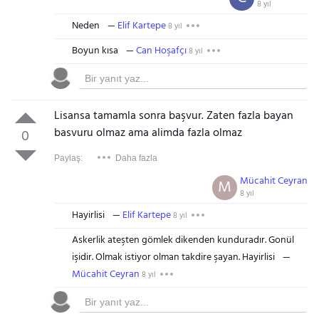
8 yıl
Neden
Elif Kartepe
8 yıl
Boyun kısa
Can Hoşafçı
8 yıl
Lisansa tamamla sonra başvur. Zaten fazla bayan
basvuru olmaz ama alimda fazla olmaz
0
Paylaş:
Daha fazla
Mücahit Ceyran
M
8 yıl
Hayirlisi
Elif Kartepe
8 yıl
Askerlik ateşten gömlek dikenden kunduradır. Gonül
işidir. Olmak istiyor olman takdire şayan. Hayirlisi
Mücahit Ceyran
8 yıl