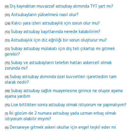
Dış kaynaktan muvazzaf astsubay alımında TYT şart mı?
(9)
Astsubayların yükselmesi nasıl olur?
(10)
Kalıcı yara izleri astsubaylık için sorun olur mu?
(28)
Subay astsubay kayıtlarında nerede kalabilirim?
(13)
Astsubaylık için diz eğriliği bir sorun oluşturur mu?
(13)
Subay astsubay mülakatı için diş teli çıkartıp mı gitmek
(13)
gerekir?
Subay ve astsubayların telefon hatları askercell olmak
(15)
zorunda mı?
Subay astsubay alımında özel kuvvetleri işaretledim tam
(4)
olarak nedir?
Subay astsubay sağlık muayenesine girince ne oluyor aşama
(18)
aşama yardım
Lise bittikten sonra astsubay olmak istiyorum ne yapmalıyım?
(15)
İki gözüm de 2 numara astsubay yada uzman erbaş olmak
(1)
istiyorum olabilir miyim?
Dersaneye gitmek askeri okullar için engel teşkil eder mi
(6)