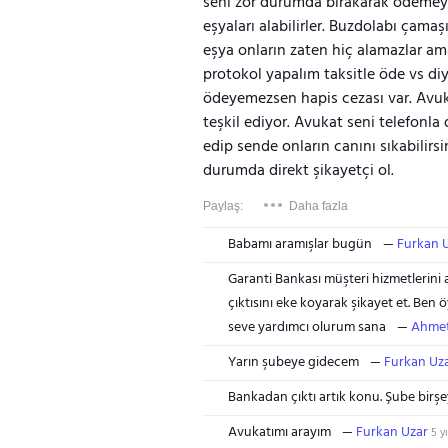
seni zor durumda bırakarak ödemeye 
eşyaları alabilirler. Buzdolabı çamaş
eşya onların zaten hiç alamazlar ama
protokol yapalım taksitle öde vs di
ödeyemezsen hapis cezası var. Avuk
teşkil ediyor. Avukat seni telefonla
edip sende onların canını sıkabilirsin
durumda direkt şikayetçi ol.
Paylaş:
Daha fazla
Babamı aramışlar bugün
Furkan 
Garanti Bankası müşteri hizmetlerini 
çıktısını eke koyarak şikayet et. Be
seve yardımcı olurum sana
Ahmet
Yarın şubeye gidecem
Furkan Uz
Bankadan çıktı artık konu. Şube birşe
Avukatımı arayım
Furkan Uzar
5 yı