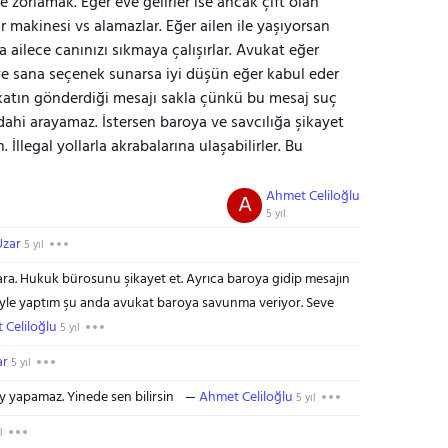
zorlamak. Eğer eve gelirler ise ancak çift olan
ır makinesi vs alamazlar. Eğer ailen ile yaşıyorsan
 ailece canınızı sıkmaya çalışırlar. Avukat eğer
ye sana seçenek sunarsa iyi düşün eğer kabul eder
atın gönderdiği mesajı sakla çünkü bu mesaj suç
 dahi arayamaz. İstersen baroya ve savcılığa şikayet
. İllegal yollarla akrabalarına ulaşabilirler. Bu
Ahmet Celiloğlu
A
5 yıl
Uzar
5 yıl
ara. Hukuk bürosunu şikayet et. Ayrıca baroya gidip mesajın
n öyle yaptım şu anda avukat baroya savunma veriyor. Seve
 Celiloğlu
5 yıl
ar
5 yıl
y yapamaz. Yinede sen bilirsin
Ahmet Celiloğlu
5 yıl
l