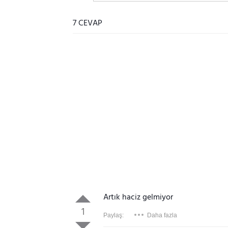
7 CEVAP
Artık haciz gelmiyor
1
Paylaş:
Daha fazla