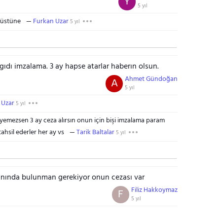
Y
5 yıl
 üstüne
Furkan Uzar
5 yıl
agıdı imzalama. 3 ay hapse atarlar haberın olsun.
Ahmet Gündoğan
A
5 yıl
 Uzar
5 yıl
emezsen 3 ay ceza alırsın onun için bişi imzalama param
tahsil ederler her ay vs
Tarik Baltalar
5 yıl
yanında bulunman gerekiyor onun cezası var
Filiz Hakkoymaz
F
5 yıl