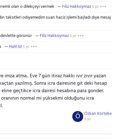
nemli olan o dilekçeyi vermek
Filiz Hakkoymaz
5 yıl
ın taksıtleri odıyemedim suan haciz işlemi başladı dıye mesaj
e devlette görünür
Filiz Hakkoymaz
5 yıl
u
Halil İst
5 yıl
e imza atma.. Eve 7 gün itiraz hakkı ıvır zıvır yazan
kaçtan yazılmış. Sonra icra dairesine git deki hesap
 eline geçtikce icra dairesi hesabına para gonder.
iz oranının normal mi yüksekmi olduğunu icra
l.
Özkan Körteke
Ö
5 yıl