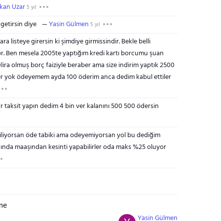
kan Uzar
5 yıl
getirsin diye
Yasin Gülmen
5 yıl
a listeye girersin ki şimdiye girmissindir. Bekle belli
luyor. Ben mesela 2005te yaptığım kredi kartı borcumu şuan
ira olmuş borç faiziyle beraber ama size indirim yaptık 2500
iler yok ödeyemem ayda 100 öderim anca dedim kabul ettiler
r taksit yapın dedim 4 bin ver kalanını 500 500 ödersin
iyorsan öde tabiki ama odeyemiyorsan yol bu dediğim
tığında maaşından kesinti yapabilirler oda maks %25 oluyor
me
Yasin Gülmen