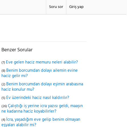
Soru sor
Giriş yap
Benzer Sorular
Eve gelen haciz memuru neleri alabilir?
(7)
Benim borcumdan dolayı ailemin evine
(8)
haciz gelir mi?
Benim borcumdan dolayı eşimin arabasına
(2)
haciz konulur mu?
Ev üzerindeki haciz nasıl kaldırılır?
(5)
Çalıştığı iş yerine icra yazısı geldi, maaşın
(26)
ne kadarına haciz koyabilirler?
İcra, yaşadığım eve gelip benim olmayan
(4)
eşyaları alabilir mi?