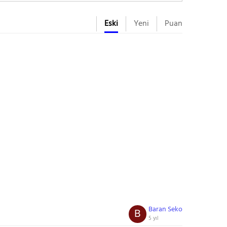
Eski
Yeni
Puan
Baran Seko
B
5 yıl