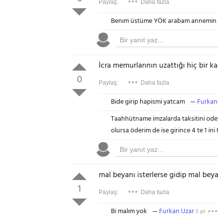
Paylaş:
Daha fazla
Benım üstüme YÖK arabam annemin
İcra memurlarının uzattığı hiç bir k
0
Paylaş:
Daha fazla
Bide girip hapismi yatcam
Furkan
Taahhütname imzalarda taksitini odey
olursa öderim de ise girince 4 te 1 ini 
mal beyanı isterlerse gidip mal be
1
Paylaş:
Daha fazla
Bi malım yok
Furkan Uzar
5 yıl