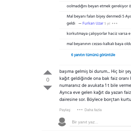
oolmadığını beyan etmek gerekiyor ö
Mal beyanı falan bişey denmedi 5 Ayd
geldı
Furkan Uzar
5 yıl
korkutmaya çalışıyorlar haciz varsa 
mal beyanının cezası kalkalı baya old
6 yanıtın tümünü görüntüle
başıma gelmiş bi durum... Hiç bir şey
kağıt geldiğinde ona bak faiz oranı 
0
numaranız de avukata 1 t bile verme
Ayrıca eve gelen kağıt da yazan fa
dairesine sor. Böylece borçtan kurtu
Paylaş:
Daha fazla