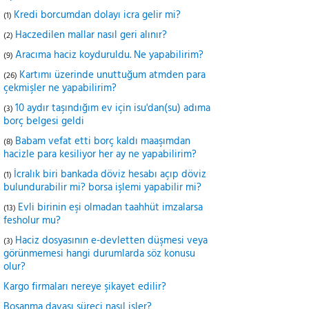
Kredi borcumdan dolayı icra gelir mi?
(1)
Haczedilen mallar nasıl geri alınır?
(2)
Aracıma haciz koyduruldu. Ne yapabilirim?
(9)
Kartımı üzerinde unuttuğum atmden para
(26)
çekmişler ne yapabilirim?
10 aydır taşındığım ev için isu'dan(su) adıma
(3)
borç belgesi geldi
Babam vefat etti borç kaldı maaşımdan
(8)
hacizle para kesiliyor her ay ne yapabilirim?
İcralık biri bankada döviz hesabı açıp döviz
(1)
bulundurabilir mi? borsa işlemi yapabilir mi?
Evli birinin eşi olmadan taahhüt imzalarsa
(13)
fesholur mu?
Haciz dosyasının e-devletten düşmesi veya
(3)
görünmemesi hangi durumlarda söz konusu
olur?
Kargo firmaları nereye şikayet edilir?
Boşanma davası süreci nasıl işler?