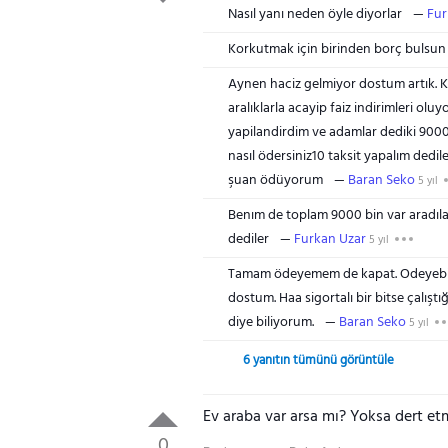
Nasıl yanı neden öyle diyorlar
Fur
Korkutmak için birinden borç bulsun 
Aynen haciz gelmiyor dostum artık. Kar
aralıklarla acayip faiz indirimleri o
yapilandirdim ve adamlar dediki 9000l
nasıl ödersiniz10 taksit yapalım ded
şuan ödüyorum
Baran Seko
5 yıl
Benım de toplam 9000 bin var aradıla
dediler
Furkan Uzar
5 yıl
Tamam ödeyemem de kapat. Odeyebil
dostum. Haa sigortalı bir bitse çalış
diye biliyorum.
Baran Seko
5 yıl
6 yanıtın tümünü görüntüle
Ev araba var arsa mı? Yoksa dert et
0