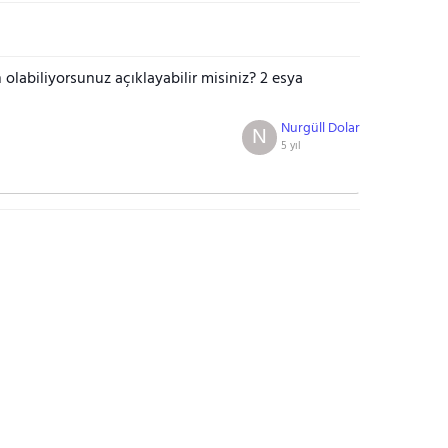
 olabiliyorsunuz açıklayabilir misiniz? 2 esya
Nurgüll Dolar
N
5 yıl