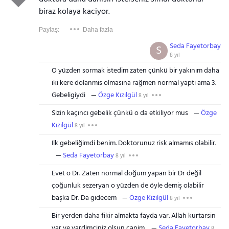
biraz kolaya kaciyor.
Paylaş:
Daha fazla
Seda Fayetorbay
S
8 yıl
O yüzden sormak istedim zaten çünkü bir yakınım daha
iki kere dolanmis olmasına rağmen normal yaptı ama 3.
Gebeligiydi
Özge Kızılgül
8 yıl
Sizin kaçıncı gebelik çünkü o da etkiliyor mus
Özge
Kızılgül
8 yıl
Ilk gebeliğimdi benim. Doktorunuz risk almamıs olabilir.
Seda Fayetorbay
8 yıl
Evet o Dr. Zaten normal doğum yapan bir Dr değil
çoğunluk sezeryan o yüzden de öyle demiş olabilir
başka Dr. Da gidecem
Özge Kızılgül
8 yıl
Bir yerden daha fikir almakta fayda var. Allah kurtarsin
yar ve yardimciniz olsun canim.
Seda Fayetorbay
8