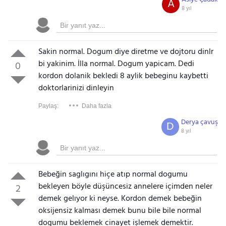
A
8 yıl
Sakin normal. Dogum diye diretme ve dojtoru dinlr
bi yakinim. İlla normal. Dogum yapicam. Dedi
0
kordon dolanik bekledi 8 aylik bebeginu kaybetti
doktorlarinizi dinleyin
Paylaş:
Daha fazla
Derya çavuş
D
8 yıl
Bebeğin saglıgını hiçe atıp normal dogumu
bekleyen böyle düşüncesiz annelere içimden neler
2
demek gelıyor ki neyse. Kordon demek bebeğin
oksijensiz kalması demek bunu bile bile normal
dogumu beklemek cinayet işlemek demektir.