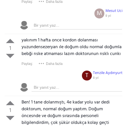
Paylaş:
Daha fazla
Mesut Uci
M
8 yıl
yakınım 1 hafta once kordon dolanması
yuzundensezeryan ıle doğum oldu normal doğumla
1
bebği rıske atmaması lazım doktorunun rısklı cunkı
Paylaş:
Daha fazla
Tenzile Aydınyurt
T
8 yıl
Ben! 1 tane dolanmıştı, 4e kadar yolu var dedi
doktorum, normal doğum yaptım. Doğum
1
öncesnde ve doğum sırasında personeli
bilgilendirdim, çok şükür oldukça kolay geçti