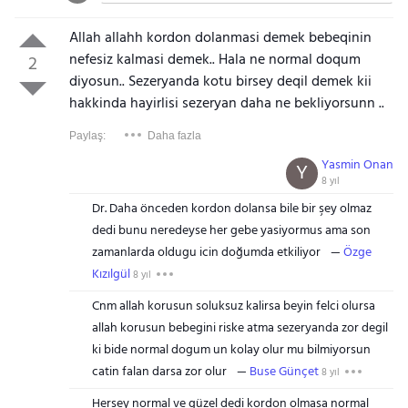
Allah allahh kordon dolanmasi demek bebeqinin
nefesiz kalmasi demek.. Hala ne normal doqum
2
diyosun.. Sezeryanda kotu birsey deqil demek kii
hakkinda hayirlisi sezeryan daha ne bekliyorsunn ..
Paylaş:
Daha fazla
Yasmin Onan
Y
8 yıl
Dr. Daha önceden kordon dolansa bile bir şey olmaz
dedi bunu neredeyse her gebe yasiyormus ama son
zamanlarda oldugu icin doğumda etkiliyor
Özge
Kızılgül
8 yıl
Cnm allah korusun soluksuz kalirsa beyin felci olursa
allah korusun bebegini riske atma sezeryanda zor degil
ki bide normal dogum un kolay olur mu bilmiyorsun
catin falan darsa zor olur
Buse Günçet
8 yıl
Hersey normal ve güzel dedi kordon olmasa normal