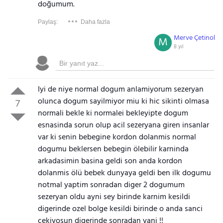
doğumum.
Paylaş:
Daha fazla
Merve Çetinol
M
8 yıl
Iyi de niye normal dogum anlamiyorum sezeryan
olunca dogum sayilmiyor miu ki hic sikinti olmasa
7
normali bekle ki normalei bekleyipte dogum
esnasinda sorun olup acil sezeryana giren insanlar
var ki senin bebegine kordon dolanmis normal
dogumu beklersen bebegin ölebilir karninda
arkadasimin basina geldi son anda kordon
dolanmis ölü bebek dunyaya geldi ben ilk dogumu
notmal yaptim sonradan diger 2 dogumum
sezeryan oldu ayni sey birinde karnim kesildi
digerinde ozel bolge kesildi birinde o anda sanci
cekiyosun digerinde sonradan yani !!