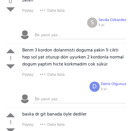
zaten
0
Paylaş:
Daha fazla
Sevda Ozkardes
S
8 yıl
Benm 3 kordon dolanmisti doguma yakin 1i cikti
hep sol yat oturup dön uyurken 2 kordonla normal
1
dogum yaptim hicte korkmadim cok sükür
Paylaş:
Daha fazla
Deniz Olgunus
D
8 yıl
baska dr git banada öyle dediler
1
Paylaş:
Daha fazla