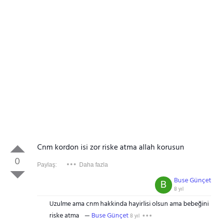
Cnm kordon isi zor riske atma allah korusun
0
Paylaş:
Daha fazla
Buse Günçet
B
8 yıl
Uzulme ama cnm hakkinda hayirlisi olsun ama bebeğini
riske atma
Buse Günçet
8 yıl