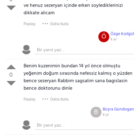
ve henuz sezeryan içinde erken soylediklerinizi
dikkate alicam
Paylaş:
Daha fazla
Özge Kızılgül
Ö
8 yıl
Benim kuzenimin bundan 14 yıl önce olmuştu
yeğenim doğum sırasında nefessiz kalmış o yüzden
0
bence sezeryan Rabbim sagsalim sana bagislasin
bence doktorunu dinle
Paylaş:
Daha fazla
Büşra Gündogan
B
8 yıl