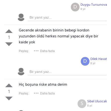
Duygu Tursunova
D
8 yıl
Gecende akrabanin birinin bebegi kordon
yuzunden öldű herkes normal yapacak diye bir
1
kaide yok
Paylaş:
Daha fazla
Dilek Havat
D
8 yıl
Hiç boşuna riske atma derim
1
Paylaş:
Daha fazla
Sibel Uluocak
S
8 yıl