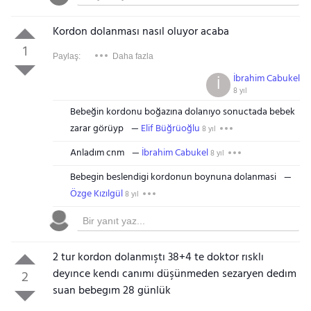
Kordon dolanması nasıl oluyor acaba
1
Paylaş:
Daha fazla
İbrahim Cabukel
İ
8 yıl
Bebeğin kordonu boğazına dolanıyo sonuctada bebek
zarar görüyp
Elif Büğrüoğlu
8 yıl
Anladım cnm
İbrahim Cabukel
8 yıl
Bebegin beslendigi kordonun boynuna dolanmasi
Özge Kızılgül
8 yıl
2 tur kordon dolanmıştı 38+4 te doktor rısklı
deyınce kendı canımı düşünmeden sezaryen dedım
2
suan bebegım 28 günlük