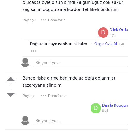
olucaksa oyle olsun simdi 28 gunluguz cok sukur
sag salim dogdu ama kordon tehlikeli bi durum
Paylaş:
Daha fazla
Dilek Ordu
D
8 yıl
Doğrudur hayırlısı olsun bakalım
Özge Kızılgül
8 yıl
Bence riske girme benimde uc defa dolanmisti
sezareyana alindim
1
Paylaş:
Daha fazla
Damla Rougun
D
8 yıl