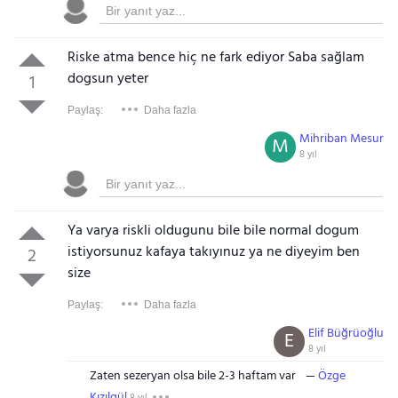
Riske atma bence hiç ne fark ediyor Saba sağlam
dogsun yeter
1
Paylaş:
Daha fazla
Mihriban Mesur
M
8 yıl
Ya varya riskli oldugunu bile bile normal dogum
istiyorsunuz kafaya takıyınuz ya ne diyeyim ben
2
size
Paylaş:
Daha fazla
Elif Büğrüoğlu
E
8 yıl
Zaten sezeryan olsa bile 2-3 haftam var
Özge
Kızılgül