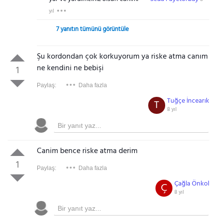
yıl
7 yanıtın tümünü görüntüle
Şu kordondan çok korkuyorum ya riske atma canım
ne kendini ne bebişi
1
Paylaş:
Daha fazla
Tuğçe İncearık
T
8 yıl
Canim bence riske atma derim
1
Paylaş:
Daha fazla
Çağla Önkol
Ç
8 yıl