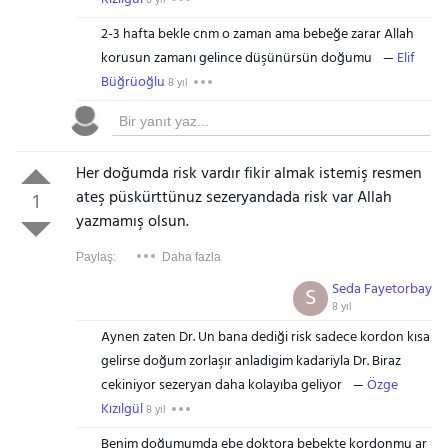
8 yıl
2-3 hafta bekle cnm o zaman ama bebeğe zarar Allah
korusun zamanı gelince düşünürsün doğumu
Elif
Büğrüoğlu
8 yıl
Her doğumda risk vardır fikir almak istemiş resmen
ateş püskürttünuz sezeryandada risk var Allah
1
yazmamış olsun.
Paylaş:
Daha fazla
Seda Fayetorbay
S
8 yıl
Aynen zaten Dr. Un bana dediği risk sadece kordon kısa
gelirse doğum zorlaşır anladigim kadariyla Dr. Biraz
cekiniyor sezeryan daha kolayıba geliyor
Özge
Kızılgül
8 yıl
Benim doğumumda ebe doktora bebekte kordonmu ar