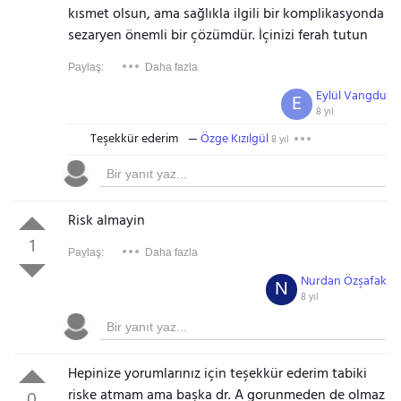
kısmet olsun, ama sağlıkla ilgili bir komplikasyonda
sezaryen önemli bir çözümdür. İçinizi ferah tutun
Paylaş:
Daha fazla
Eylül Vangdu
E
8 yıl
Teşekkür ederim
Özge Kızılgül
8 yıl
Risk almayin
1
Paylaş:
Daha fazla
Nurdan Özşafak
N
8 yıl
Hepinize yorumlarınız için teşekkür ederim tabiki
riske atmam ama başka dr. A gorunmeden de olmaz
0