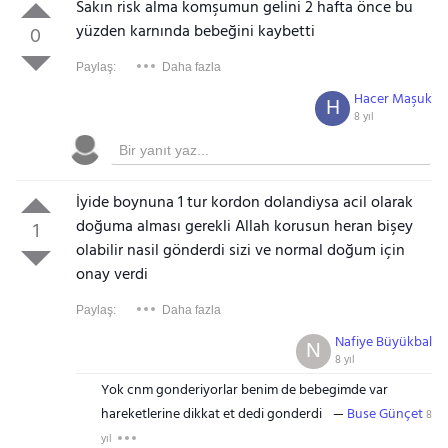
Sakın risk alma komşumun gelini 2 hafta önce bu
yüzden karnında bebeğini kaybetti
0
Paylaş:
Daha fazla
Hacer Maşuk
H
8 yıl
İyide boynuna 1 tur kordon dolandiysa acil olarak
doğuma alması gerekli Allah korusun heran bişey
1
olabilir nasil gönderdi sizi ve normal doğum için
onay verdi
Paylaş:
Daha fazla
Nafiye Büyükbal
N
8 yıl
Yok cnm gonderiyorlar benim de bebegimde var
hareketlerine dikkat et dedi gonderdi
Buse Günçet
8
yıl