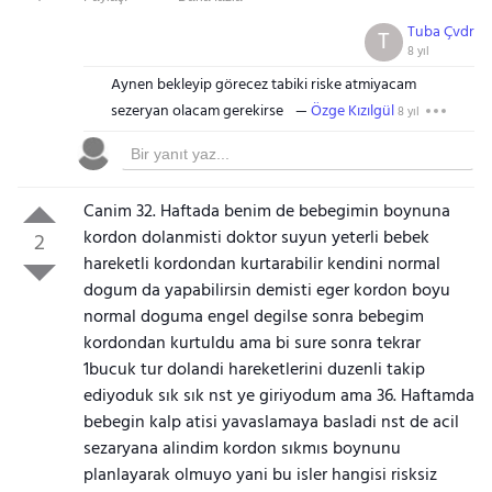
Tuba Çvdr
T
8 yıl
Aynen bekleyip görecez tabiki riske atmiyacam
sezeryan olacam gerekirse
Özge Kızılgül
8 yıl
Canim 32. Haftada benim de bebegimin boynuna
kordon dolanmisti doktor suyun yeterli bebek
2
hareketli kordondan kurtarabilir kendini normal
dogum da yapabilirsin demisti eger kordon boyu
normal doguma engel degilse sonra bebegim
kordondan kurtuldu ama bi sure sonra tekrar
1bucuk tur dolandi hareketlerini duzenli takip
ediyoduk sık sık nst ye giriyodum ama 36. Haftamda
bebegin kalp atisi yavaslamaya basladi nst de acil
sezaryana alindim kordon sıkmıs boynunu
planlayarak olmuyo yani bu isler hangisi risksiz