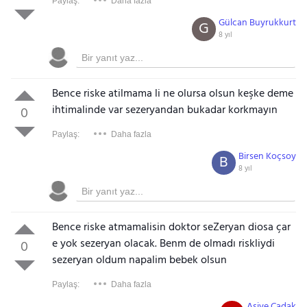
Paylaş:
Daha fazla
Gülcan Buyrukkurt
G
8 yıl
Bence riske atilmama li ne olursa olsun keşke deme
ihtimalinde var sezeryandan bukadar korkmayın
0
Paylaş:
Daha fazla
Birsen Koçsoy
B
8 yıl
Bence riske atmamalisin doktor seZeryan diosa çar
e yok sezeryan olacak. Benm de olmadı riskliydi
0
sezeryan oldum napalim bebek olsun
Paylaş:
Daha fazla
Asiye Çadak