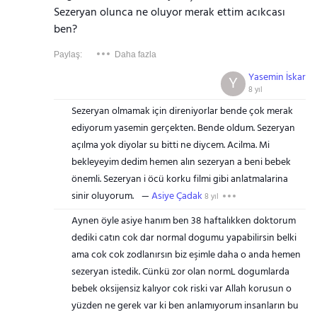
Sezeryan olunca ne oluyor merak ettim acıkcası
ben?
Paylaş:
Daha fazla
Yasemin İskar
Y
8 yıl
Sezeryan olmamak için direniyorlar bende çok merak
ediyorum yasemin gerçekten. Bende oldum. Sezeryan
açılma yok diyolar su bitti ne diycem. Acilma. Mi
bekleyeyim dedim hemen alın sezeryan a beni bebek
önemli. Sezeryan i öcü korku filmi gibi anlatmalarina
sinir oluyorum.
Asiye Çadak
8 yıl
Aynen öyle asiye hanım ben 38 haftalıkken doktorum
dediki catın cok dar normal dogumu yapabilirsin belki
ama cok cok zodlanırsın biz eşimle daha o anda hemen
sezeryan istedik. Cünkü zor olan normL dogumlarda
bebek oksijensiz kalıyor cok riski var Allah korusun o
yüzden ne gerek var ki ben anlamıyorum insanların bu