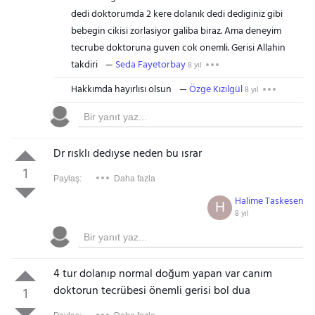
dedi doktorumda 2 kere dolanık dedi dediginiz gibi
bebegin cikisi zorlasiyor galiba biraz. Ama deneyim
tecrube doktoruna guven cok onemli. Gerisi Allahin
takdiri
Seda Fayetorbay
8 yıl
Hakkımda hayırlısı olsun
Özge Kızılgül
8 yıl
Dr rısklı dedıyse neden bu ısrar
1
Paylaş:
Daha fazla
Halime Taskesen
H
8 yıl
4 tur dolanıp normal doğum yapan var canım
doktorun tecrübesi önemli gerisi bol dua
1