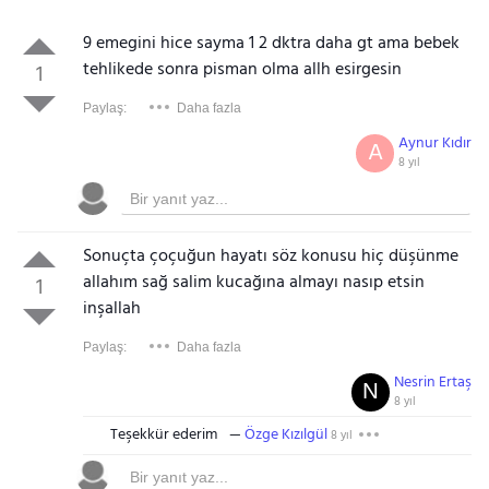
9 emegini hice sayma 1 2 dktra daha gt ama bebek
tehlikede sonra pisman olma allh esirgesin
1
Paylaş:
Daha fazla
Aynur Kıdır
A
8 yıl
Sonuçta çoçuğun hayatı söz konusu hiç düşünme
allahım sağ salim kucağına almayı nasıp etsin
1
inşallah
Paylaş:
Daha fazla
Nesrin Ertaş
N
8 yıl
Teşekkür ederim
Özge Kızılgül
8 yıl