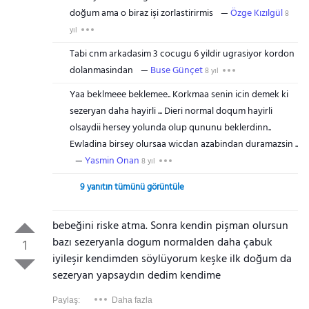
doğum ama o biraz işi zorlastirirmis
Özge Kızılgül
8
yıl
Tabi cnm arkadasim 3 cocugu 6 yildir ugrasiyor kordon
dolanmasindan
Buse Günçet
8 yıl
Yaa beklmeee beklemee.. Korkmaa senin icin demek ki
sezeryan daha hayirli ... Dieri normal doqum hayirli
olsaydii hersey yolunda olup qununu beklerdinn..
Ewladina birsey olursaa wicdan azabindan duramazsin ..
Yasmin Onan
8 yıl
9 yanıtın tümünü görüntüle
bebeğini riske atma. Sonra kendin pişman olursun
bazı sezeryanla dogum normalden daha çabuk
1
iyileşir kendimden söylüyorum keşke ilk doğum da
sezeryan yapsaydın dedim kendime
Paylaş:
Daha fazla