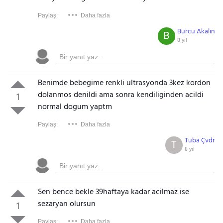
Paylaş:
Daha fazla
Burcu Akalın
B
8 yıl
Benimde bebegime renkli ultrasyonda 3kez kordon
dolanmos denildi ama sonra kendiliginden acildi
1
normal dogum yaptm
Paylaş:
Daha fazla
Tuba Çvdr
T
8 yıl
Sen bence bekle 39haftaya kadar acilmaz ise
sezaryan olursun
1
Paylaş:
Daha fazla