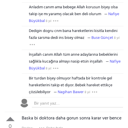
Anladım canım ama bebege Allah korusun bişey olsa
takip işe mı yaramış olacak ben deli olurum
Nafiye
Büyükbal
8 yıl
Dedigin dogru cnm bana hareketlerini kisitla kendini
fazla sarsma dedi ins bisey olmaz
Buse Günçet
8 yıl
İnşallah canım Allah tüm anne adaylarına bebeklerini
sağlıkla kucağına almayı nasip etsin inşallah
Nafiye
Büyükbal
8 yıl
Bir turdan bişey olmuyor haftada bir kontrole gel
hareketlerini takip et diyor. Bebek hareket ettikçe
çözülebiliyor
Nagihan Bawer
8 yıl
Baska bi doktora daha gorun sonra karar ver bence
0