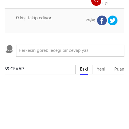
Ö
8 yıl
0
kişi takip ediyor.
Paylaş:
59 CEVAP
Eski
Yeni
Puan