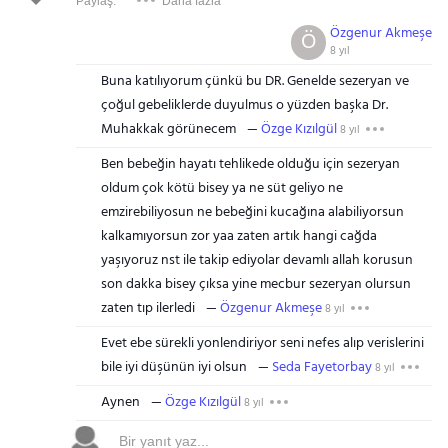
Paylaş:
Daha fazla
Özgenur Akmeşe
Ö
8 yıl
Buna katılıyorum çünkü bu DR. Genelde sezeryan ve
çoğul gebeliklerde duyulmus o yüzden başka Dr.
Muhakkak görünecem
Özge Kızılgül
8 yıl
Ben bebeğin hayatı tehlikede olduğu için sezeryan
oldum çok kötü bisey ya ne süt geliyo ne
emzirebiliyosun ne bebeğini kucağına alabiliyorsun
kalkamıyorsun zor yaa zaten artık hangi cağda
yaşıyoruz nst ile takip ediyolar devamlı allah korusun
son dakka bisey çıksa yine mecbur sezeryan olursun
zaten tıp ilerledi
Özgenur Akmeşe
8 yıl
Evet ebe sürekli yonlendiriyor seni nefes alıp verislerini
bile iyi düşünün iyi olsun
Seda Fayetorbay
8 yıl
Aynen
Özge Kızılgül
8 yıl