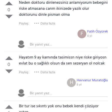
Neden doktoru dinlenezsiniz anlamiyorum bebegini
riske atmasana canm ikinizede yazik olur
0
doktorunu dinle pisman olma
Paylaş:
Daha fazla
Fatih Özyürek
F
8 yıl
Hayatım 9 ay karnında tasimissn niye riske giriyosn
evlat bu o sağlıklı olsun da sen sezeryan ol nolcak
0
Paylaş:
Daha fazla
Havvanur Muratoğlu
H
8 yıl
Bir tur ise sıkıntı yok onu bebek kendi çözüyor