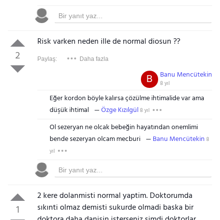
Risk varken neden ille de normal diosun ??
2
Paylaş:
Daha fazla
Banu Mencütekin
B
8 yıl
Eğer kordon böyle kalırsa çözülme ihtimalide var ama
düşük ihtimal
Özge Kızılgül
8 yıl
Ol sezeryan ne olcak bebeğin hayatından onemlimi
bende sezeryan olcam mecburi
Banu Mencütekin
8
yıl
2 kere dolanmisti normal yaptim. Doktorumda
sıkınti olmaz demisti sukurde olmadi baska bir
1
doktora daha danisin isterseniz simdi doktorlar