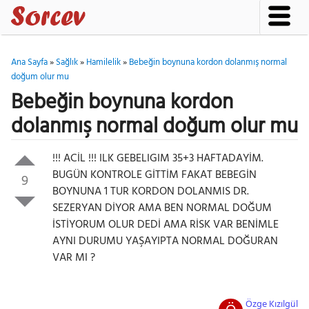
Ana Sayfa
»
Sağlık
»
Hamilelik
»
Bebeğin boynuna kordon dolanmış normal
doğum olur mu
Bebeğin boynuna kordon
dolanmış normal doğum olur mu
!!! ACİL !!! ILK GEBELIGIM 35+3 HAFTADAYİM.
BUGÜN KONTROLE GİTTİM FAKAT BEBEGİN
9
BOYNUNA 1 TUR KORDON DOLANMIS DR.
SEZERYAN DİYOR AMA BEN NORMAL DOĞUM
İSTİYORUM OLUR DEDİ AMA RİSK VAR BENİMLE
AYNI DURUMU YAŞAYIPTA NORMAL DOĞURAN
VAR MI ?
Özge Kızılgül