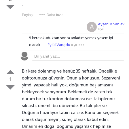
.
Gezinti Menüsü
Paylaş:
Daha fazla
Ayşenur Sanlav
A
8 yıl
5 kere okuduktan sonra anladım yemek yesem iyi
olacak
Eylül Vangdu
8 yıl
Bir kere dolanmış ve henüz 35 haftalık. Öncelikle
doktorunuza güvenin. Onunla konuşun. Sezaryeni
1
şimdi yapacak hali yok, doğumun başlamasını
bekleyecek sanıyorum. Beklemeli de zaten tek
durum bir tur kordon dolanması ise. takipleriniz
sıklaştı, önemli bu dönemde. Bu takipler sizi
Doğuma hazırlıyor tabiri caizse. Bunu bir seçenek
olarak düşünmeyin, süreç olarak kabul edin.
Umarım en doğal doğumu yaşamak hepimize