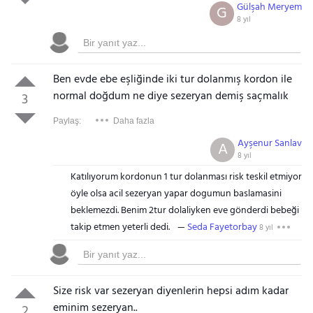
Gülşah Meryem
G
8 yıl
Ben evde ebe eşliğinde iki tur dolanmış kordon ile
normal doğdum ne diye sezeryan demiş saçmalık
3
Paylaş:
Daha fazla
Ayşenur Sanlav
A
8 yıl
Katılıyorum kordonun 1 tur dolanması risk teskil etmiyor
öyle olsa acil sezeryan yapar dogumun baslamasini
beklemezdi. Benim 2tur dolaliyken eve gönderdi bebeği
takip etmen yeterli dedi.
Seda Fayetorbay
8 yıl
Size risk var sezeryan diyenlerin hepsi adım kadar
eminim sezeryan..
2