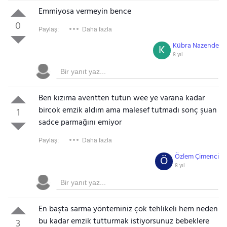
Emmiyosa vermeyin bence
0
Paylaş:
Daha fazla
Kübra Nazende
K
8 yıl
Ben kızıma aventten tutun wee ye varana kadar
bircok emzik aldım ama malesef tutmadı sonç şuan
1
sadce parmağını emiyor
Paylaş:
Daha fazla
Özlem Çimenci
Ö
8 yıl
En başta sarma yönteminiz çok tehlikeli hem neden
bu kadar emzik tutturmak istiyorsunuz bebeklere
3