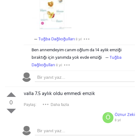
Tuğba Dağlıoğulları
8 yıl
Ben annemdeyim canım oğlum da 14 aylık emziği
bıraktığı için yanımda yok evde emziği
Tuğba
Dağlıoğulları
8 yıl
valla 7.5 aylık oldu emmedi emzik
0
Paylaş:
Daha fazla
Öznur Zeki
Ö
8 yıl