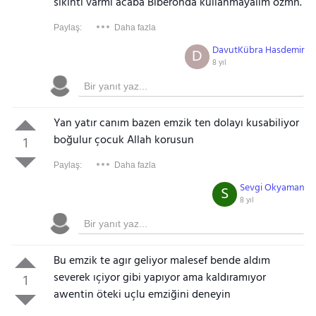
sıkıntı varmı acaba Biberonda kullanmayalım ozmn.
Paylaş:
Daha fazla
DavutKübra Hasdemir
D
8 yıl
Yan yatır canım bazen emzik ten dolayı kusabiliyor
boğulur çocuk Allah korusun
1
Paylaş:
Daha fazla
Sevgi Okyaman
S
8 yıl
Bu emzik te agır geliyor malesef bende aldım
severek ıçiyor gibi yapıyor ama kaldıramıyor
1
awentin öteki uçlu emziğini deneyin