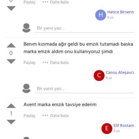
0
Paylaş:
Daha fazla
Hatice Birsenn
H
8 yıl
Benım kızımada ağır geldi bu emzık tutamadı baska
marka emzık aldım onu kullanıyoruz şimdi
0
Paylaş:
Daha fazla
Cansu Ateşavcı
C
8 yıl
Avent marka emzik tavsiye ederim
1
Paylaş:
Daha fazla
Elif Rostam
E
8 yıl