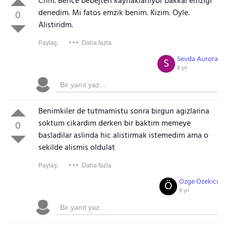
Cnm. Bence bebejten kaynaklaniyor bakkal emzigi
denedim. Mi fatos emzik benim. Kizim. Oyle.
0
Alistiridm.
Paylaş:
Daha fazla
Sevda Aurora
S
8 yıl
Benimkiler de tutmamistu sonra birgun agizlarina
soktum cikardim derken bir baktim memeye
0
basladilar aslinda hic alistirmak istemedim ama o
sekilde alismis oldulat
Paylaş:
Daha fazla
Özge Özekici
Ö
8 yıl