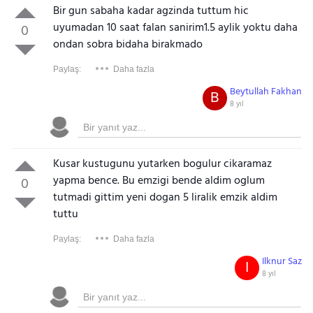
Bir gun sabaha kadar agzinda tuttum hic
uyumadan 10 saat falan sanirim1.5 aylik yoktu daha
0
ondan sobra bidaha birakmado
Paylaş:
Daha fazla
Beytullah Fakhan
B
8 yıl
Kusar kustugunu yutarken bogulur cikaramaz
yapma bence. Bu emzigi bende aldim oglum
0
tutmadi gittim yeni dogan 5 liralik emzik aldim
tuttu
Paylaş:
Daha fazla
Ilknur Saz
I
8 yıl