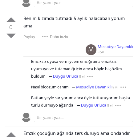
Benim kızımda tutmadı 5 aylık halacabalı yorum
ama
0
Paylaş:
Daha fazla
Mesudiye Dayanıklı
M
8 yıl
Emziksiz uyusa vermiycem emziği ama emziksiz
uyumuyo ve tutamadığı için amca böyle bi çözüm
buldum
Duygu Urluca
8 yıl
Nasıl bicözüm canım
Mesudiye Dayanıklı
8 yıl
Battaniyeyle sarıyorum anca öyle tutturuyorum başka
türlü durmuyo ağzında
Duygu Urluca
8 yıl
Emzık çocuğun ağzında ters duruyo ama ondandır