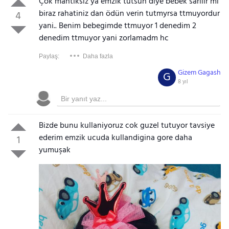
Çok mantıksız ya emzik tutsun diye bebek sarılır mi
biraz rahatiniz dan ödün verin tutmyrsa ttmuyordur
4
yani.. Benim bebegimde ttmuyor 1 denedim 2
denedim ttmuyor yani zorlamadm hc
Paylaş:
Daha fazla
Gizem Gagash
G
8 yıl
Bizde bunu kullaniyoruz cok guzel tutuyor tavsiye
ederim emzik ucuda kullandigina gore daha
1
yumuşak