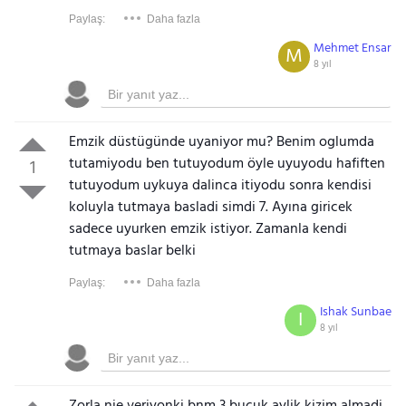
Paylaş:
Daha fazla
Mehmet Ensar
M
8 yıl
Emzik düstügünde uyaniyor mu? Benim oglumda
tutamiyodu ben tutuyodum öyle uyuyodu hafiften
1
tutuyodum uykuya dalinca itiyodu sonra kendisi
koluyla tutmaya basladi simdi 7. Ayına giricek
sadece uyurken emzik istiyor. Zamanla kendi
tutmaya baslar belki
Paylaş:
Daha fazla
Ishak Sunbae
I
8 yıl
Zorla nie veriyonki bnm 3 bucuk aylik kizim almadi