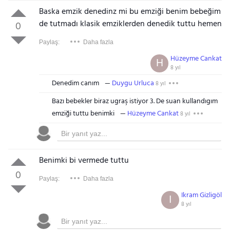
Baska emzik denedinz mi bu emziği benim bebeğim
de tutmadı klasik emziklerden denedik tuttu hemen
0
Paylaş:
Daha fazla
Hüzeyme Cankat
H
8 yıl
Denedim canım
Duygu Urluca
8 yıl
Bazı bebekler biraz ugraş istiyor 3. De suan kullandıgım
emziği tuttu benimki
Hüzeyme Cankat
8 yıl
Benimki bi vermede tuttu
0
Paylaş:
Daha fazla
Ikram Gizligöl
I
8 yıl