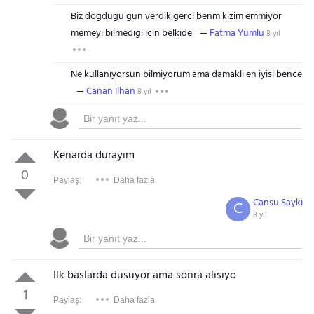
Biz dogdugu gun verdik gerci benm kizim emmiyor
memeyi bilmedigi icin belkide
Fatma Yumlu
8 yıl
Ne kullanıyorsun bilmiyorum ama damaklı en iyisi bence
Canan Ilhan
8 yıl
Kenarda durayım
0
Paylaş:
Daha fazla
Cansu Saykı
C
8 yıl
Ilk baslarda dusuyor ama sonra alisiyo
1
Paylaş:
Daha fazla