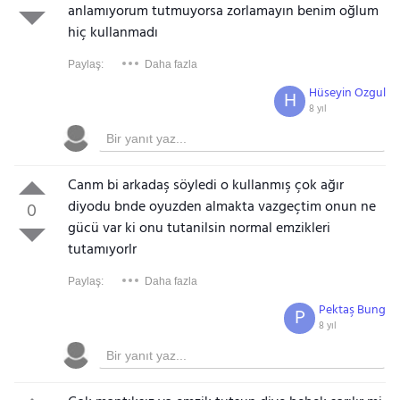
anlamıyorum tutmuyorsa zorlamayın benim oğlum
hiç kullanmadı
Paylaş:
Daha fazla
Hüseyin Ozgul
H
8 yıl
Canm bi arkadaş söyledi o kullanmış çok ağır
diyodu bnde oyuzden almakta vazgeçtim onun ne
0
gücü var ki onu tutanilsin normal emzikleri
tutamıyorlr
Paylaş:
Daha fazla
Pektaş Bung
P
8 yıl