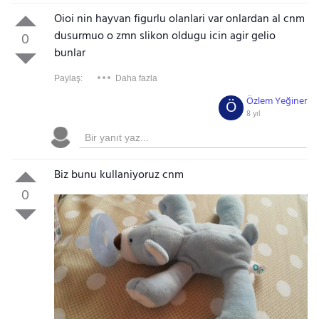
Oioi nin hayvan figurlu olanlari var onlardan al cnm
dusurmuo o zmn slikon oldugu icin agir gelio
0
bunlar
Paylaş:
Daha fazla
Özlem Yeğiner
Ö
8 yıl
Biz bunu kullaniyoruz cnm
0