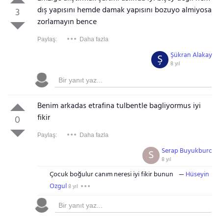
dış yapısını hemde damak yapısını bozuyo almiyosa
3
zorlamayın bence
Paylaş:
Daha fazla
Şükran Alakay
Ş
8 yıl
Benim arkadas etrafina tulbentle bagliyormus iyi
fikir
0
Paylaş:
Daha fazla
Serap Buyukburc
S
8 yıl
Çocuk boğulur canım neresi iyi fikir bunun
Hüseyin
Ozgul
8 yıl