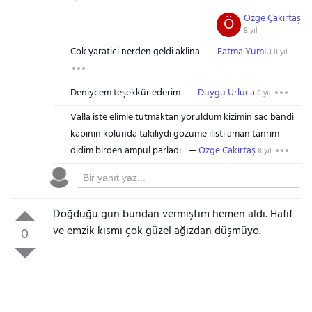
Özge Çakırtaş
Ö
8 yıl
Cok yaratici nerden geldi aklina
Fatma Yumlu
8 yıl
Deniycem teşekkür ederim
Duygu Urluca
8 yıl
Valla iste elimle tutmaktan yoruldum kizimin sac bandi
kapinin kolunda takiliydi gozume ilisti aman tanrim
didim birden ampul parladı
Özge Çakırtaş
8 yıl
Doğduğu gün bundan vermiştim hemen aldı. Hafif
ve emzik kısmı çok güzel ağızdan düşmüyo.
0