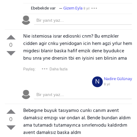
Ebebekde var
Gizem Eyla
8 yıl
Nie istemiosa israr ediosnki cnm? Bu emzikler
cidden agir cnku yenidogan icin hem agzi yrlur hem
0
migdesi blanir baska hafif emzik dene byudukce
bnu snra yne dnersin tbi en iyisini sen blirsin ama
Paylaş:
Daha fazla
Nadire Gülünay
N
8 yıl
Bebegıne buyuk tasıyamıo cunkı canım avent
damaksız emzıgı var ondan al. Bende bundan aldım
0
ama tutamadı tutamayınca sınırlenıodu kaldırdım
avent damaksız baska aldm