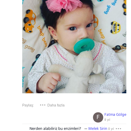
Paylaş:
Daha fazla
Fatma Gölge
F
8 yıl
Nerden alabiliriz bu enzimleri?
Melek Sirin
8 yıl