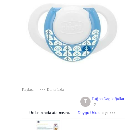
Paylaş:
Daha fazla
Tuğba Dağlıoğulları
T
8 yıl
Uc kısmınıda atarmısınız
Duygu Urluca
8 yıl