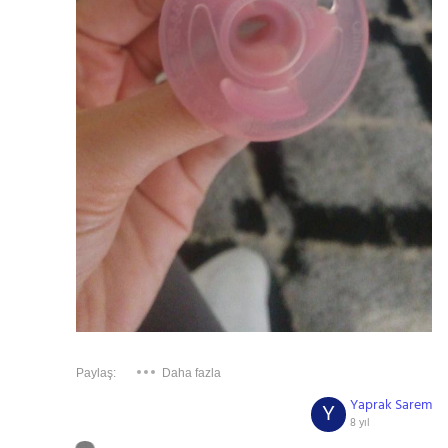
Paylaş:
Daha fazla
Yaprak Sarem
Y
8 yıl