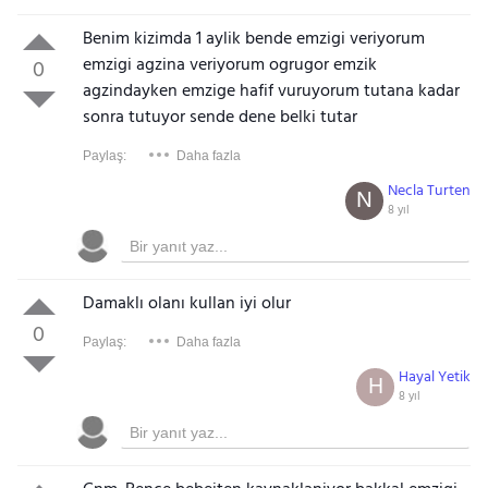
Benim kizimda 1 aylik bende emzigi veriyorum
emzigi agzina veriyorum ogrugor emzik
0
agzindayken emzige hafif vuruyorum tutana kadar
sonra tutuyor sende dene belki tutar
Paylaş:
Daha fazla
Necla Turten
N
8 yıl
Damaklı olanı kullan iyi olur
0
Paylaş:
Daha fazla
Hayal Yetik
H
8 yıl