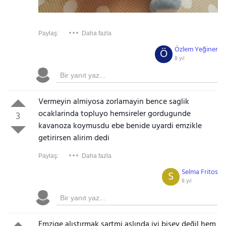
Paylaş:
Daha fazla
Özlem Yeğiner
Ö
8 yıl
Vermeyin almiyosa zorlamayin bence saglik
ocaklarinda topluyo hemsireler gordugunde
3
kavanoza koymusdu ebe benide uyardi emzikle
getirirsen alirim dedi
Paylaş:
Daha fazla
Selma Fritos
S
8 yıl
Emzige alıştırmak şartmi aslında iyi bişey değil hem