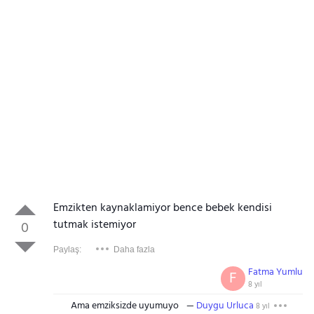
Emzikten kaynaklamiyor bence bebek kendisi
tutmak istemiyor
0
Paylaş:
Daha fazla
Fatma Yumlu
F
8 yıl
Ama emziksizde uyumuyo
Duygu Urluca
8 yıl