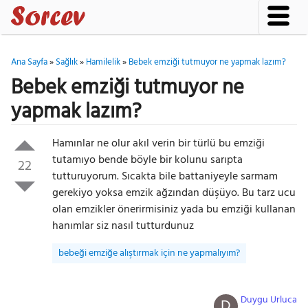
Ana Sayfa
»
Sağlık
»
Hamilelik
»
Bebek emziği tutmuyor ne yapmak lazım?
Bebek emziği tutmuyor ne
yapmak lazım?
Hamınlar ne olur akıl verin bir türlü bu emziği
tutamıyo bende böyle bir kolunu sarıpta
22
tutturuyorum. Sıcakta bile battaniyeyle sarmam
gerekiyo yoksa emzik ağzından düşüyo. Bu tarz ucu
olan emzikler önerirmisiniz yada bu emziği kullanan
hanımlar siz nasıl tutturdunuz
bebeği emziğe alıştırmak için ne yapmalıyım?
Duygu Urluca
D