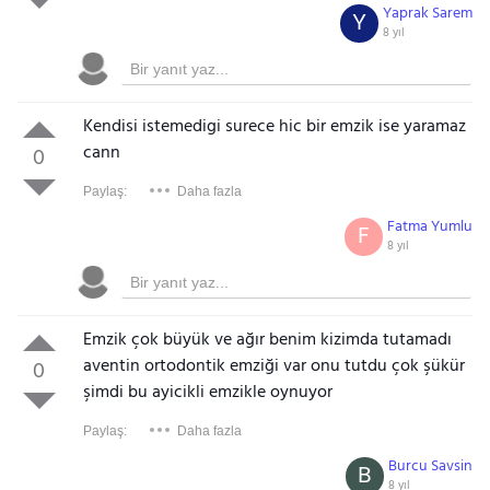
Yaprak Sarem
Y
8 yıl
Kendisi istemedigi surece hic bir emzik ise yaramaz
cann
0
Paylaş:
Daha fazla
Fatma Yumlu
F
8 yıl
Emzik çok büyük ve ağır benim kizimda tutamadı
aventin ortodontik emziği var onu tutdu çok şükür
0
şimdi bu ayicikli emzikle oynuyor
Paylaş:
Daha fazla
Burcu Savsin
B
8 yıl