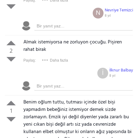
Paylaş:
Daha fazla
Nevriye Temizci
N
8 yıl
Almak istemiyorsa ne zorluyon çocuğu. Pişiren
rahat birak
2
Paylaş:
Daha fazla
İlknur Balbay
İ
8 yıl
Benim oğlum tuttu, tutması içinde özel bişi
yapmadım bebeğiniz istemiyor demek sizde
1
zorlamayın. Emzik iyi değil diyenler yada zararlı bu
yeni cıkan bişi değil artı siz yada cevrenizde
kullanan elbet olmuştur ki onların ağız yapısında bi