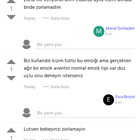
bnde zorlamadim
1
Paylaş:
Daha fazla
Meral Özmaden
M
8 yıl
Biz kullandık kızım tuttu bu emziği ama gerçekten
ağır bir emzik aventin normal emzik tipi var düz
1
uçlu onu deneyin isterseniz
Paylaş:
Daha fazla
Esra Bozot
E
8 yıl
Lutven bebeyinzi zorlamayin
1