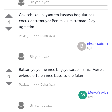
Cok tehlikeli bi yøntem kusarsa bogulur bazi
cocuklar tutmuyor Benim kizim tutmadi 2 ay
4
ugrastim
Paylaş:
Daha fazla
Birsen Kabalcı
B
8 yıl
Battaniye yerine ince birşeye sarabilirsiniz. Mesela
evlerde örtülen ince basortulere falan
0
Paylaş:
Daha fazla
Merve Yaylalı
M
8 yıl