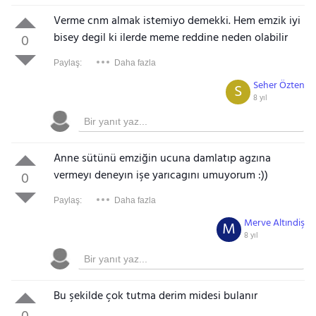
Verme cnm almak istemiyo demekki. Hem emzik iyi
bisey degil ki ilerde meme reddine neden olabilir
0
Paylaş:
Daha fazla
Seher Özten
S
8 yıl
Anne sütünü emziğin ucuna damlatıp agzına
vermeyı deneyın işe yarıcagını umuyorum :))
0
Paylaş:
Daha fazla
Merve Altındiş
M
8 yıl
Bu şekilde çok tutma derim midesi bulanır