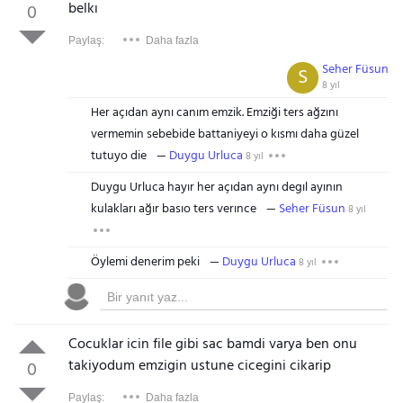
belkı
0
Paylaş:
Daha fazla
Seher Füsun
S
8 yıl
Her açıdan aynı canım emzik. Emziği ters ağzını
vermemin sebebide battaniyeyi o kısmı daha güzel
tutuyo die
Duygu Urluca
8 yıl
Duygu Urluca hayır her açıdan aynı degıl ayının
kulakları ağır basıo ters verınce
Seher Füsun
8 yıl
Öylemi denerim peki
Duygu Urluca
8 yıl
Cocuklar icin file gibi sac bamdi varya ben onu
takiyodum emzigin ustune cicegini cikarip
0
Paylaş:
Daha fazla