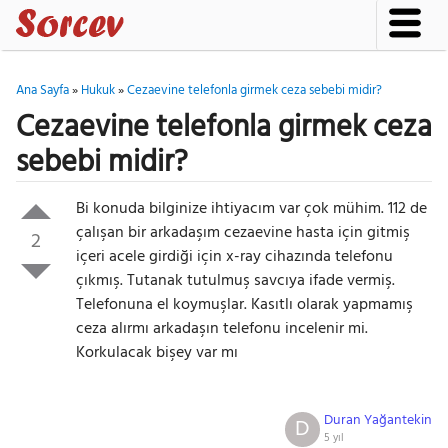
Ana Sayfa
»
Hukuk
»
Cezaevine telefonla girmek ceza sebebi midir?
Cezaevine telefonla girmek ceza
sebebi midir?
Bi konuda bilginize ihtiyacım var çok mühim. 112 de
çalışan bir arkadaşım cezaevine hasta için gitmiş
2
içeri acele girdiği için x-ray cihazında telefonu
çıkmış. Tutanak tutulmuş savcıya ifade vermiş.
Telefonuna el koymuşlar. Kasıtlı olarak yapmamış
ceza alırmı arkadaşın telefonu incelenir mi.
Korkulacak bişey var mı
Duran Yağantekin
D
5 yıl