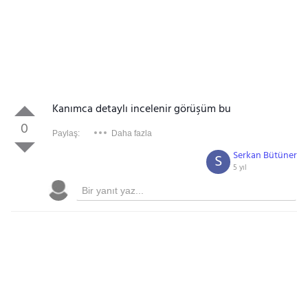
Kanımca detaylı incelenir görüşüm bu
0
Paylaş:
Daha fazla
Serkan Bütüner
S
5 yıl