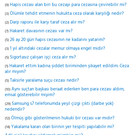
Hapis cezası alan biri bu cezayı para cezasına çevirebilir mi?
(9)
Ölümle tehdit etmenin hukukta ceza olarak karşılığı nedir?
(3)
Darp raporu ile karşı taraf ceza alır mı?
(2)
Hakaret davasının cezası var mı?
(7)
26 ay 20 gün hapis cezasının ne kadarını yatarım?
(5)
1 yıl altındaki cezalar memur olmaya engel midir?
(3)
Sigortasız çalışan işçi ceza alır mı?
(5)
Hakaret ettim kadına şiddet biriminden şikayet edildim. Ceza
(1)
alır mıyım?
Taksirle yaralama suçu cezası nedir?
(5)
Aynı suçtan başkası beraat ederken ben para cezası aldım,
(10)
emsal gösterebilir miyim?
Samsung s7 telefonumda yeşil çizgi çıktı (darbe yok)
(29)
nedendir?
Ölmüş gibi gösterilmenin hukuki bir cezası var mıdır?
(12)
Yakalama kararı olan birinin yer tespiti yapılabilir mi?
(14)