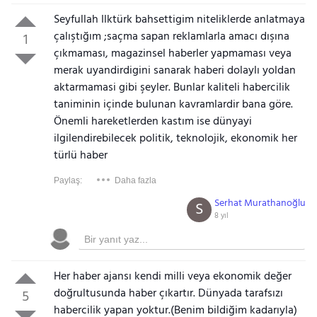
Seyfullah Ilktürk bahsettigim niteliklerde anlatmaya
çalıştığım ;saçma sapan reklamlarla amacı dışına
1
çıkmaması, magazinsel haberler yapmaması veya
merak uyandirdigini sanarak haberi dolaylı yoldan
aktarmamasi gibi şeyler. Bunlar kaliteli habercilik
taniminin içinde bulunan kavramlardir bana göre.
Önemli hareketlerden kastım ise dünyayi
ilgilendirebilecek politik, teknolojik, ekonomik her
türlü haber
Paylaş:
Daha fazla
Serhat Murathanoğlu
S
8 yıl
Her haber ajansı kendi milli veya ekonomik değer
doğrultusunda haber çıkartır. Dünyada tarafsızı
5
habercilik yapan yoktur.(Benim bildiğim kadarıyla)