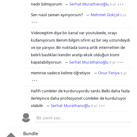
nedir bilmiyorum
Serhat Murathanoğlu
8 yıl
Sen nasıl zaman ayırıyorsun?
Mehmet Gökçel
8 yıl
Videoegitim diye bir kanal var youtubede, orayı
kullanıyorum. Benim bilgim sıfırin az bir sey ustundeydi
ve işe yarıyor. Bir noktada sonra artik internetten de
belirli basliklari kendin aratip eksik olduğun kismi
kapatabiliyorsun
Serhat Murathanoğlu
8 yıl
memrise sadece kelime öğretiyor
Onur Feriya
8 yıl
Hafifi cümleler de kurduruyordu sanki. Belki daha fazla
ilerleyince daha profesyonel cümleler de kurduruyor
olabilir
Serhat Murathanoğlu
8 yıl
Bundle