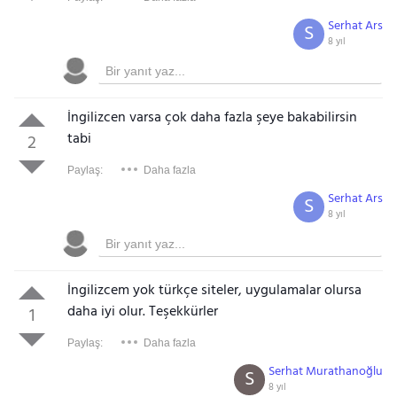
Serhat Ars
S
8 yıl
İngilizcen varsa çok daha fazla şeye bakabilirsin
tabi
2
Paylaş:
Daha fazla
Serhat Ars
S
8 yıl
İngilizcem yok türkçe siteler, uygulamalar olursa
daha iyi olur. Teşekkürler
1
Paylaş:
Daha fazla
Serhat Murathanoğlu
S
8 yıl