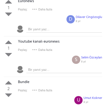
Euronews
1
Paylaş:
Daha fazla
Dilaver Cingözoglu
D
8 yıl
Youtube kanalı euronews
1
Paylaş:
Daha fazla
Selim Özceylan
S
8 yıl
Bundle
2
Paylaş:
Daha fazla
Umut Kokner
U
8 yıl