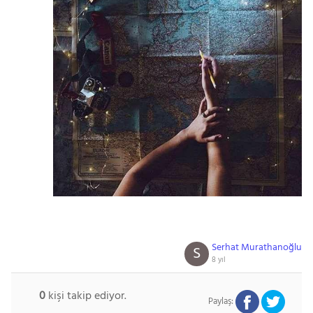
Serhat Murathanoğlu
S
8 yıl
0
kişi takip ediyor.
Paylaş: