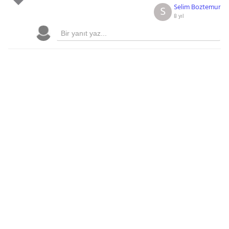
Selim Boztemur
S
8 yıl