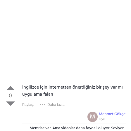
İngilizce için internetten önerdiğiniz bir şey var mı
uygulama falan
0
Paylaş:
Daha fazla
Mehmet Gökçel
M
8 yıl
Memrise var. Ama videolar daha faydalı oluyor. Seviyen