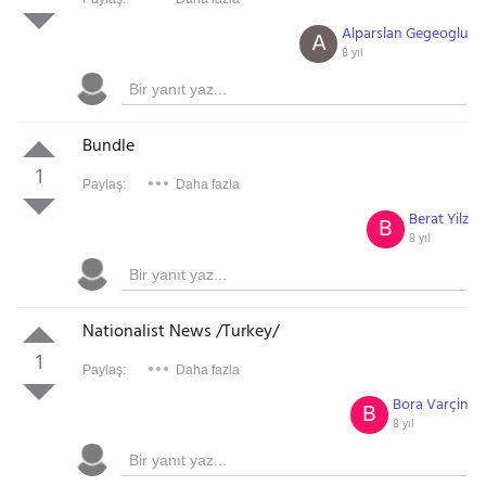
Alparslan Gegeoglu
A
8 yıl
Bundle
1
Paylaş:
Daha fazla
Berat Yilz
B
8 yıl
Nationalist News /Turkey/
1
Paylaş:
Daha fazla
Bora Varçin
B
8 yıl