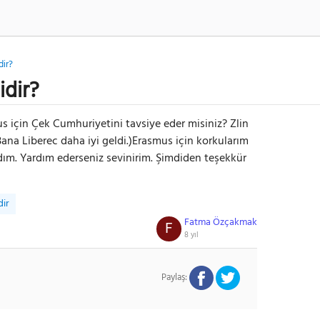
dir?
idir?
 için Çek Cumhuriyetini tavsiye eder misiniz? Zlin
Bana Liberec daha iyi geldi.)Erasmus için korkularım
dım. Yardım ederseniz sevinirim. Şimdiden teşekkür
dir
Fatma Özçakmak
F
8 yıl
Paylaş: