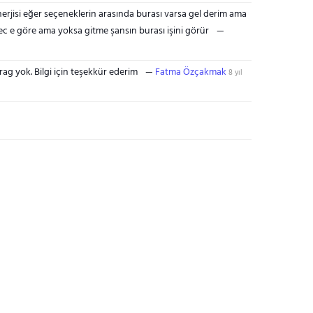
erjisi eğer seçeneklerin arasında burası varsa gel derim ama
ec e göre ama yoksa gitme şansın burası işini görür
rag yok. Bilgi için teşekkür ederim
Fatma Özçakmak
8 yıl