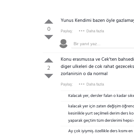
Yunus Kendimi bazen öyle gazlamay
0
Paylaş:
Daha fazla
Konu erasmussa ve Cek'ten bahsed
diger ulkeleri de cok rahat gezeceks
2
zorlanirsin o da normal
Paylaş:
Daha fazla
Kalacak yer, dersler falan o kadar sıkı
kalacak yer için zaten değişim öğren
kesinlikle yurt seçilmeli derim ders
yaparak geçtim tüm derslerimi hepsi 
Ay çok iyiymiş. özellikle ders kısmı 