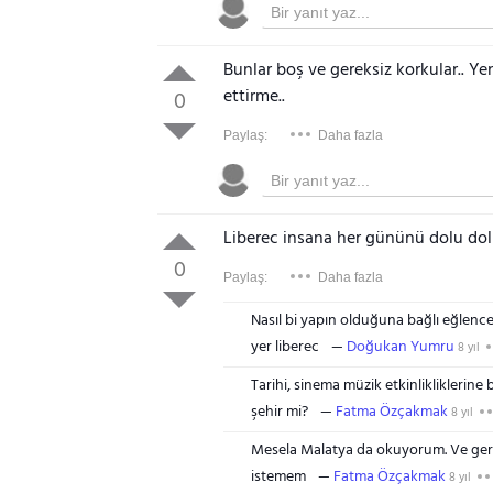
Bunlar boş ve gereksiz korkular.. Ye
ettirme..
0
Paylaş:
Daha fazla
Liberec insana her gününü dolu dol
0
Paylaş:
Daha fazla
Nasıl bi yapın olduğuna bağlı eğlen
yer liberec
Doğukan Yumru
8 yıl
Tarihi, sinema müzik etkinlikliklerine
şehir mi?
Fatma Özçakmak
8 yıl
Mesela Malatya da okuyorum. Ve gerçe
istemem
Fatma Özçakmak
8 yıl