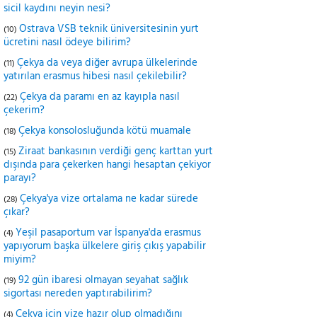
sicil kaydını neyin nesi?
Ostrava VSB teknik üniversitesinin yurt
(10)
ücretini nasıl ödeye bilirim?
Çekya da veya diğer avrupa ülkelerinde
(11)
yatırılan erasmus hibesi nasıl çekilebilir?
Çekya da paramı en az kayıpla nasıl
(22)
çekerim?
Çekya konsolosluğunda kötü muamale
(18)
Ziraat bankasının verdiği genç karttan yurt
(15)
dışında para çekerken hangi hesaptan çekiyor
parayı?
Çekya'ya vize ortalama ne kadar sürede
(28)
çıkar?
Yeşil pasaportum var İspanya'da erasmus
(4)
yapıyorum başka ülkelere giriş çıkış yapabilir
miyim?
92 gün ibaresi olmayan seyahat sağlık
(19)
sigortası nereden yaptırabilirim?
Çekya için vize hazır olup olmadığını
(4)