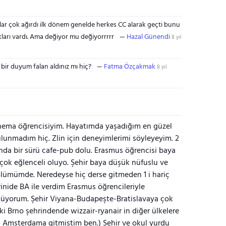
lar çok ağırdı ilk dönem genelde herkes CC alarak geçti bunu
ları vardı. Ama değiyor mu değiyorrrrr
Hazal Günendi
8 yıl
bir duyum falan aldınız mı hiç?
Fatma Özçakmak
8 yıl
nema öğrencisiyim. Hayatımda yaşadığım en güzel
ulunmadım hiç. Zlin için deneyimlerimi söyleyeyim. 2
nda bir sürü cafe-pub dolu. Erasmus öğrencisi baya
 çok eğlenceli oluyo. Şehir baya düşük nüfuslu ve
bölümümde. Neredeyse hiç derse gitmeden 1 i hariç
rinide BA ile verdim Erasmus öğrencileriyle
nmüyorum. Şehir Viyana-Budapeşte-Bratislavaya çok
ki Brno şehrindende wizzair-ryanair in diğer ülkelere
 Amsterdama gitmiştim ben.) Şehir ve okul yurdu