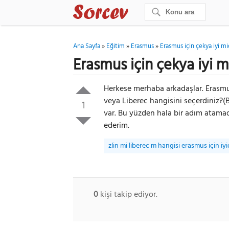
Ana Sayfa
»
Eğitim
»
Erasmus
»
Erasmus için çekya iyi mi
Erasmus için çekya iyi m
Herkese merhaba arkadaşlar. Erasmus
veya Liberec hangisini seçerdiniz?(
1
var. Bu yüzden hala bir adım atama
ederim.
zlin mi liberec m hangisi erasmus için iyi
0
kişi takip ediyor.