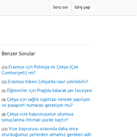
Soru sor
Giriş yap
Benzer Sorular
Erasmus için Polonya mı Çekya (Çek
(23)
Cumhuriyeti) mi?
Erasmus hibesi Çekya'da nasıl çekilebilir?
(12)
Öğrenciler için Prag'da kalacak yer tavsiyesi
(5)
Çekya için sağlık sigortası nerede yapılıyor
(4)
ve pasaport numarası gerekiyor mu?
Çekya vize başvurusunun olumsuz
(8)
sonuçlanma ihtimali yüzde kaçtır?
Vize başvurusu sırasında daha önce
(23)
oturduğumuz yerlerden almamız gereken adli