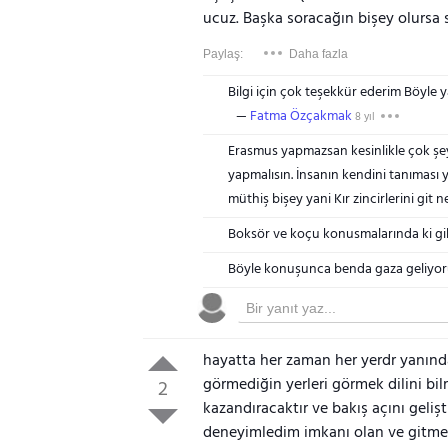
ucuz. Başka soracağın bişey olursa s
Paylaş:
Daha fazla
Bilgi için çok teşekkür ederim Böyle 
Fatma Özçakmak
8 yıl
Erasmus yapmazsan kesinlikle çok şe
yapmalısın. İnsanın kendini tanıması
müthiş bişey yani Kır zincirlerini git 
Boksör ve koçu konusmalarında ki gi
Böyle konuşunca benda gaza geliyo
hayatta her zaman her yerdr yanında
görmediğin yerleri görmek dilini bi
2
kazandıracaktır ve bakış açını geliş
deneyimledim imkanı olan ve gitme