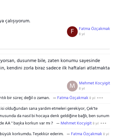
a çalışıyorum.
Fatma Özçakmak
F
8 yıl
iyorsan, dusunme bile, zaten konumu sayesinde
in, kendini zorla biraz sadece ilk haftalari atlatmakta
Mehmet Kocyigit
M
8 yıl
ntılı bir süreç değil o zaman.
Fatma Özçakmak
8 yıl
cisi olduğundan sana yardım etmeleri gerekiyor, Çek'te
 konusunda da nasıl bi hocaya denk geldiğine bağlı, ben sunum
de AA " başka korkun var mı ?
Mehmet Kocyigit
8 yıl
en büyük korkumdu. Teşekkür ederim.
Fatma Özçakmak
8 yıl