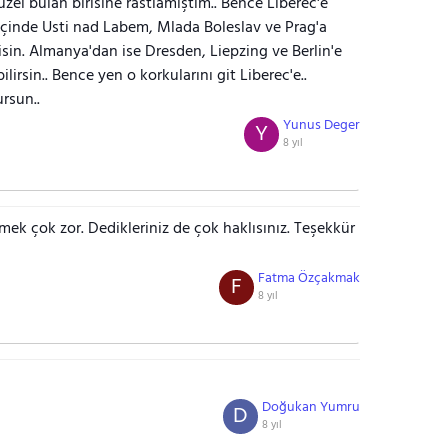
zel bulan birisine rastlamıştım.. Bence Liberec'e
 içinde Usti nad Labem, Mlada Boleslav ve Prag'a
lisin. Almanya'dan ise Dresden, Liepzing ve Berlin'e
lirsin.. Bence yen o korkularını git Liberec'e..
rsun..
Yunus Deger
Y
8 yıl
mek çok zor. Dedikleriniz de çok haklısınız. Teşekkür
Fatma Özçakmak
F
8 yıl
Doğukan Yumru
D
8 yıl