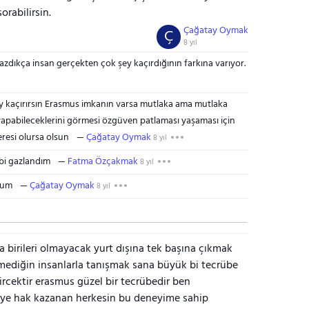
orabilirsin.
Çağatay Oymak
Ç
8 yıl
yazdıkça insan gerçekten çok şey kaçırdığının farkına varıyor.
y kaçırırsın Erasmus imkanın varsa mutlaka ama mutlaka
 yapabileceklerini görmesi özgüven patlaması yaşaması için
neresi olursa olsun
Çağatay Oymak
8 yıl
bi gazlandım
Fatma Özçakmak
8 yıl
rum
Çağatay Oymak
8 yıl
 birileri olmayacak yurt dışına tek başına çıkmak
lmediğin insanlarla tanışmak sana büyük bi tecrübe
tircektir erasmus güzel bir tecrübedir ben
ye hak kazanan herkesin bu deneyime sahip