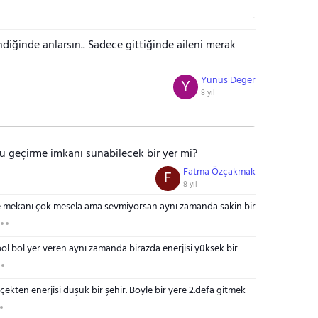
ndiğinde anlarsın.. Sadece gittiğinde aileni merak
Yunus Deger
Y
8 yıl
u geçirme imkanı sunabilecek bir yer mi?
Fatma Özçakmak
F
8 yıl
ce mekanı çok mesela ama sevmiyorsan aynı zamanda sakin bir
 bol bol yer veren aynı zamanda birazda enerjisi yüksek bir
kten enerjisi düşük bir şehir. Böyle bir yere 2.defa gitmek