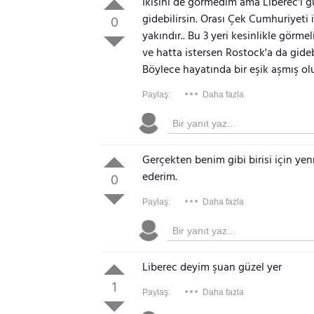
İkisini de görmedim ama Liberec'i gü
gidebilirsin. Orası Çek Cumhuriyeti
0
yakındır.. Bu 3 yeri kesinlikle görme
ve hatta istersen Rostock'a da gidebi
Böylece hayatında bir eşik aşmış olu
Paylaş:
Daha fazla
Gerçekten benim gibi birisi için yen
ederim.
0
Paylaş:
Daha fazla
Liberec deyim şuan güzel yer
1
Paylaş:
Daha fazla