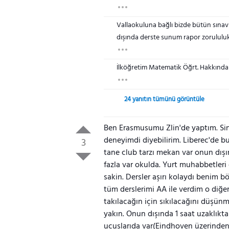
Vallaokuluna bağlı bizde bütün sınav
dışında derste sunum rapor zorululuk
İlköğretim Matematik Öğrt. Hakkında 
24 yanıtın tümünü görüntüle
Ben Erasmusumu Zlin'de yaptım. Si
deneyimdi diyebilirim. Liberec'de b
3
tane club tarzı mekan var onun dışı
fazla var okulda. Yurt muhabbetleri
sakin. Dersler aşırı kolaydı benim 
tüm derslerimi AA ile verdim o diğe
takılacağın için sıkılacağını düşü
yakın. Onun dışında 1 saat uzaklıkta
uçuşlarıda var(Eindhoven üzerinden