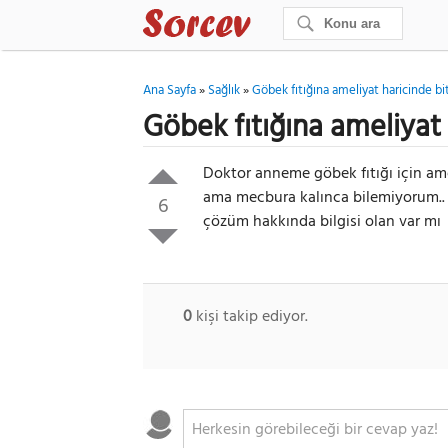
Ana Sayfa
»
Sağlık
»
Göbek fıtığına ameliyat haricinde bit
Göbek fıtığına ameliyat 
Doktor anneme göbek fıtığı için am
ama mecbura kalınca bilemiyorum.. Bu
6
çözüm hakkında bilgisi olan var mı
0
kişi takip ediyor.