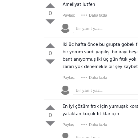
Ameliyat lutfen
0
Paylaş:
Daha fazla
İki üç hafta önce bu grupta göbek fı
bir yorum vardı yapılışı birlirayı be
0
bantlanıyormuş iki üç gün fıtık yok
zararı yok denemekle bir şey kaybe
Paylaş:
Daha fazla
En iyi çözüm fıtık için yumuşak ko
yataktan küçük fıtıklar için
0
Paylaş:
Daha fazla