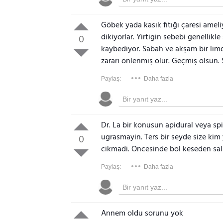
Göbek yada kasık fıtığı çaresi ameliy
dikiyorlar. Yirtigin sebebi genellikl
0
kaybediyor. Sabah ve akşam bir limo
zararı önlenmiş olur. Geçmiş olsun. 
Paylaş:
Daha fazla
Dr. La bir konusun apidural veya spi
ugrasmayin. Ters bir seyde size kim
0
cikmadi. Oncesinde bol keseden salli
Paylaş:
Daha fazla
Annem oldu sorunu yok