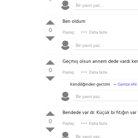
Ben oldum
0
Paylaş:
Daha fazla
Geçmiş olsun annem dede vardı kendi
0
Paylaş:
Daha fazla
Kendiliğinden gectimi
Gamze efe
Bendede var dr. Küçük bi fıtığın var
0
Paylaş:
Daha fazla