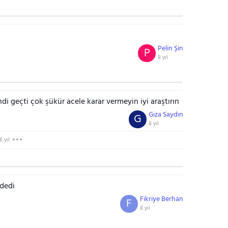
Pelin Şin
P
8 yıl
 geçti çok şükür acele karar vermeyin iyi araştırın
Giza Saydın
G
8 yıl
6 yıl
 dedi
Fikriye Berhan
F
8 yıl