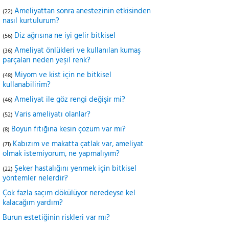
Ameliyattan sonra anestezinin etkisinden
(22)
nasıl kurtulurum?
Diz ağrısına ne iyi gelir bitkisel
(56)
Ameliyat önlükleri ve kullanılan kumaş
(36)
parçaları neden yeşil renk?
Miyom ve kist için ne bitkisel
(48)
kullanabilirim?
Ameliyat ile göz rengi değişir mi?
(46)
Varis ameliyatı olanlar?
(52)
Boyun fıtığına kesin çözüm var mı?
(8)
Kabızım ve makatta çatlak var, ameliyat
(71)
olmak istemiyorum, ne yapmalıyım?
Şeker hastalığını yenmek için bitkisel
(22)
yöntemler nelerdir?
Çok fazla saçım dökülüyor neredeyse kel
kalacağım yardım?
Burun estetiğinin riskleri var mı?