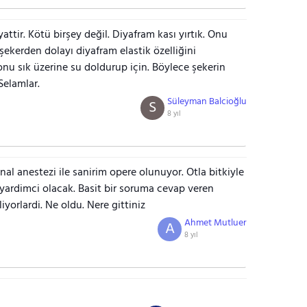
attir. Kötü birşey değil. Diyafram kası yırtık. Onu
e şekerden dolayı diyafram elastik özelliğini
nu sık üzerine su doldurup için. Böylece şekerin
Selamlar.
Süleyman Balcioğlu
S
8 yıl
nal anestezi ile sanirim opere olunuyor. Otla bitkiyle
 yardimci olacak. Basit bir soruma cevap veren
yorlardi. Ne oldu. Nere gittiniz
Ahmet Mutluer
A
8 yıl