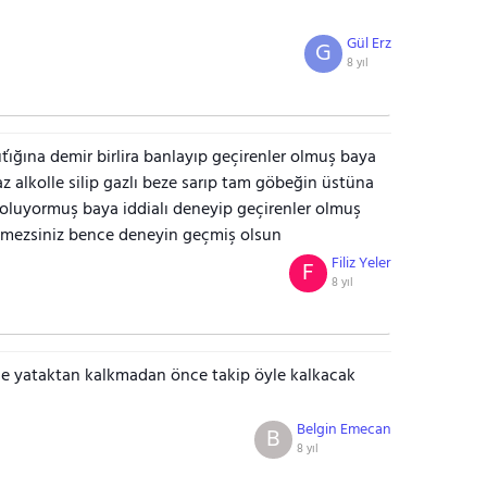
Gül Erz
G
8 yıl
ťığına demir birlira banlayıp geçirenler olmuş baya
yaz alkolle silip gazlı beze sarıp tam göbeğin üstüna
 oluyormuş baya iddialı deneyip geçirenler olmuş
tmezsiniz bence deneyin geçmiş olsun
Filiz Yeler
F
8 yıl
rse yataktan kalkmadan önce takip öyle kalkacak
Belgin Emecan
B
8 yıl