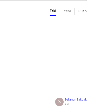
Eski
Yeni
Puan
Sefanur Sakçak
S
8 yıl