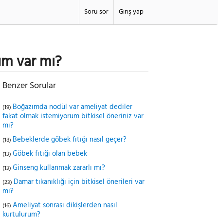
Soru sor
Giriş yap
züm var mı?
Benzer Sorular
Boğazımda nodül var ameliyat dediler
(19)
fakat olmak istemiyorum bitkisel öneriniz var
mı?
Bebeklerde göbek fıtığı nasıl geçer?
(18)
Göbek fıtığı olan bebek
(13)
Ginseng kullanmak zararlı mı?
(13)
Damar tıkanıklığı için bitkisel önerileri var
(23)
mı?
Ameliyat sonrası dikişlerden nasıl
(16)
kurtulurum?