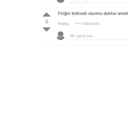
Fıtığın bitkiseli olurmu doktor amel
0
Paylaş:
Daha fazla