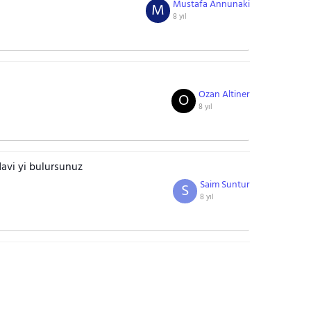
Mustafa Annunaki
M
8 yıl
Ozan Altiner
O
8 yıl
davi yi bulursunuz
Saim Suntur
S
8 yıl