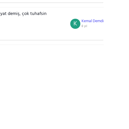
iyat demiş, çok tuhafsin
Kemal Demdi
K
8 yıl