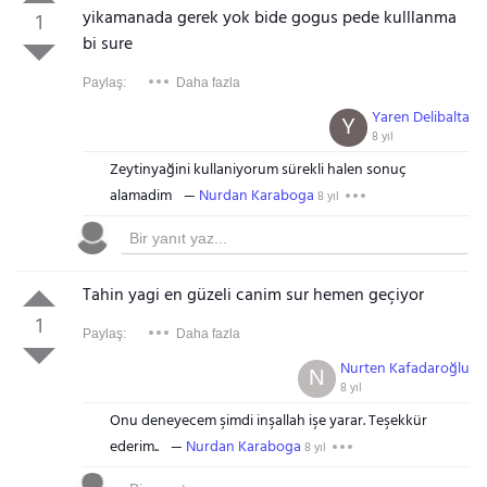
yikamanada gerek yok bide gogus pede kulllanma
1
bi sure
Paylaş:
Daha fazla
Yaren Delibalta
Y
8 yıl
Zeytinyağini kullaniyorum sürekli halen sonuç
alamadim
Nurdan Karaboga
8 yıl
Tahin yagi en güzeli canim sur hemen geçiyor
1
Paylaş:
Daha fazla
Nurten Kafadaroğlu
N
8 yıl
Onu deneyecem şimdi inşallah işe yarar. Teşekkür
ederim..
Nurdan Karaboga
8 yıl