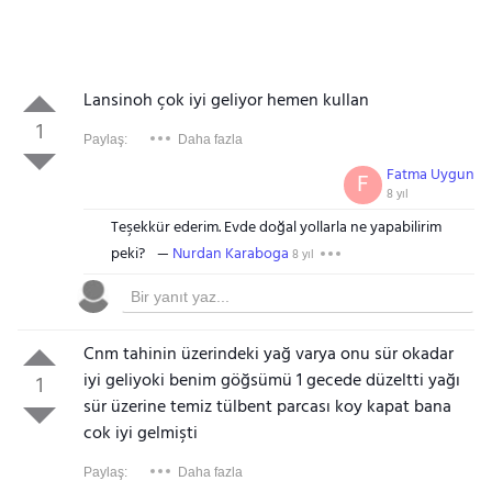
Lansinoh çok iyi geliyor hemen kullan
1
Paylaş:
Daha fazla
Fatma Uygun
F
8 yıl
Teşekkür ederim. Evde doğal yollarla ne yapabilirim
peki?
Nurdan Karaboga
8 yıl
Cnm tahinin üzerindeki yağ varya onu sür okadar
iyi geliyoki benim göğsümü 1 gecede düzeltti yağı
1
sür üzerine temiz tülbent parcası koy kapat bana
cok iyi gelmişti
Paylaş:
Daha fazla