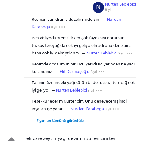
Nurten Leblebici
N
8 yıl
Resmen yarildi ama düzelir mi dersin
Nurdan
Karaboga
8 yıl
Ben ağlıyodum emzirirken çok faydasını görürsün
tuzsus tereyağıda cok iyi geliyo olmadı onu dene ama
bana cok iyi gelmişti cnm
Nurten Leblebici
8 yıl
Benımde gogsumun bırı ucu yarıldı uc yerınden ne yagı
kullandınız
Elif Durmuşoğlu
8 yıl
Tahinin üzerindeki yağı sürün birde tuzsuz, tereyağ cok
iyi geliyo
Nurten Leblebici
8 yıl
Teşekkür ederim Nurtencim. Onu deneyecem şimdi
inşallah işe yarar
Nurdan Karaboga
8 yıl
7 yanıtın tümünü görüntüle
Tek care zeytin yagi devamli sur emzirirken