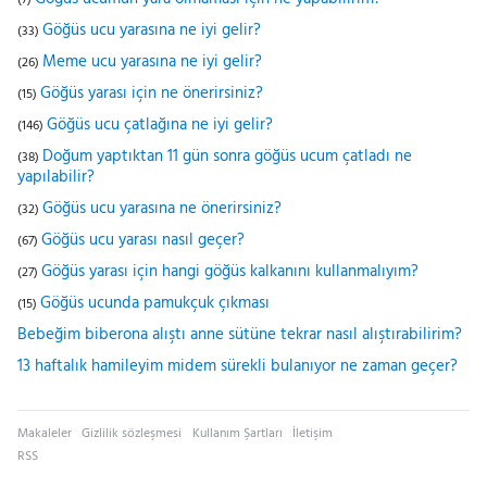
(7)
Göğüs ucu yarasına ne iyi gelir?
(33)
Meme ucu yarasına ne iyi gelir?
(26)
Göğüs yarası için ne önerirsiniz?
(15)
Göğüs ucu çatlağına ne iyi gelir?
(146)
Doğum yaptıktan 11 gün sonra göğüs ucum çatladı ne
(38)
yapılabilir?
Göğüs ucu yarasına ne önerirsiniz?
(32)
Göğüs ucu yarası nasıl geçer?
(67)
Göğüs yarası için hangi göğüs kalkanını kullanmalıyım?
(27)
Göğüs ucunda pamukçuk çıkması
(15)
Bebeğim biberona alıştı anne sütüne tekrar nasıl alıştırabilirim?
13 haftalık hamileyim midem sürekli bulanıyor ne zaman geçer?
Makaleler
Gizlilik sözleşmesi
Kullanım Şartları
İletişim
RSS