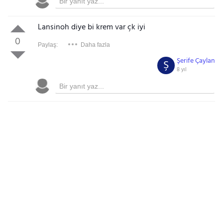
Lansinoh diye bi krem var çk iyi
0
Paylaş:
Daha fazla
Şerife Çaylan
Ş
8 yıl