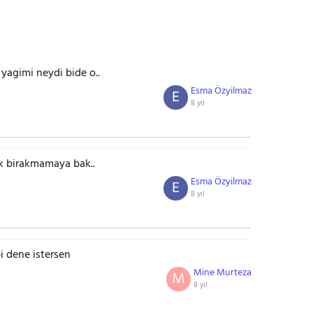
 yagimi neydi bide o..
Esma Özyilmaz
E
8 yıl
lak birakmamaya bak..
Esma Özyilmaz
E
8 yıl
i dene istersen
Mine Murteza
M
8 yıl