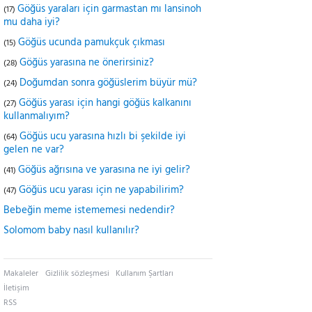
Göğüs yaraları için garmastan mı lansinoh
(17)
mu daha iyi?
Göğüs ucunda pamukçuk çıkması
(15)
Göğüs yarasına ne önerirsiniz?
(28)
Doğumdan sonra göğüslerim büyür mü?
(24)
Göğüs yarası için hangi göğüs kalkanını
(27)
kullanmalıyım?
Göğüs ucu yarasına hızlı bi şekilde iyi
(64)
gelen ne var?
Göğüs ağrısına ve yarasına ne iyi gelir?
(41)
Göğüs ucu yarası için ne yapabilirim?
(47)
Bebeğin meme istememesi nedendir?
Solomom baby nasıl kullanılır?
Makaleler
Gizlilik sözleşmesi
Kullanım Şartları
İletişim
RSS