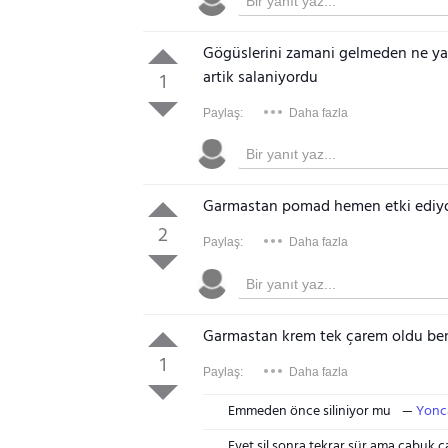
Gögüslerini zamani gelmeden ne ya
artik salaniyordu
1
Paylaş:
Daha fazla
Garmastan pomad hemen etki ediy
2
Paylaş:
Daha fazla
Garmastan krem tek çarem oldu be
1
Paylaş:
Daha fazla
Emmeden önce siliniyor mu
Yonca
Evet sil sonra tekrar sür ama çabuk