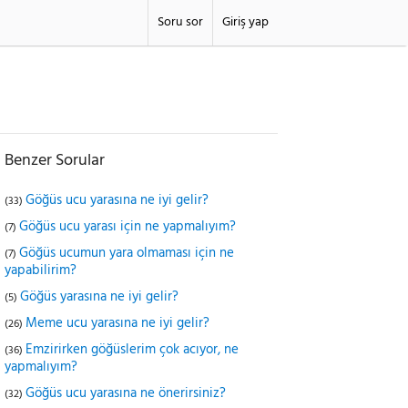
Soru sor
Giriş yap
Benzer Sorular
Göğüs ucu yarasına ne iyi gelir?
(33)
Göğüs ucu yarası için ne yapmalıyım?
(7)
Göğüs ucumun yara olmaması için ne
(7)
yapabilirim?
Göğüs yarasına ne iyi gelir?
(5)
Meme ucu yarasına ne iyi gelir?
(26)
Emzirirken göğüslerim çok acıyor, ne
(36)
yapmalıyım?
Göğüs ucu yarasına ne önerirsiniz?
(32)