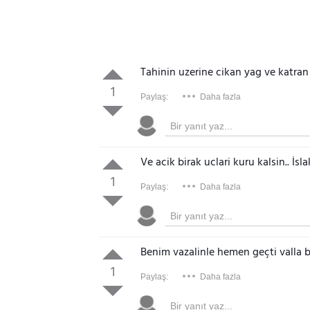
Tahinin uzerine cikan yag ve katran
1
Paylaş:
Daha fazla
Ve acik birak uclari kuru kalsin.. İs
1
Paylaş:
Daha fazla
Benim vazalinle hemen geçti valla b
1
Paylaş:
Daha fazla