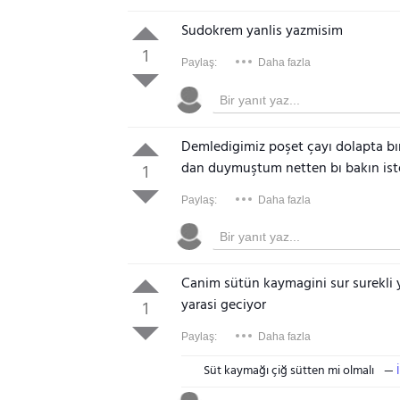
Sudokrem yanlis yazmisim
1
Paylaş:
Daha fazla
Demledigimiz poşet çayı dolapta b
dan duymuştum netten bı bakın ist
1
Paylaş:
Daha fazla
Canim sütün kaymagini sur surekli 
yarasi geciyor
1
Paylaş:
Daha fazla
Süt kaymağı çiğ sütten mi olmalı