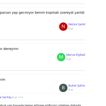
parsan yap gecmiyor benim kopmak üzereydi yarildi
Nezire Samil
N
8 yıl
or deneyinn
Merve Klybeli
M
8 yıl
nim
Buket Şahin
B
8 yıl
 Sarıtaş
8 yıl
 çabuk yap havayla temas ettirme göğsünü ıslakken dahada