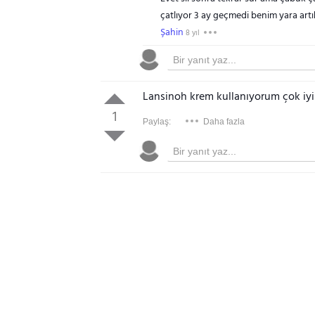
çatlıyor 3 ay geçmedi benim yara art
Şahin
8 yıl
Lansinoh krem kullanıyorum çok iyi
1
Paylaş:
Daha fazla