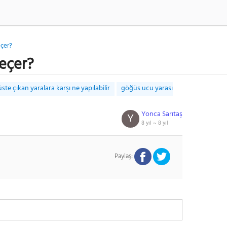
eçer?
geçer?
ste çıkan yaralara karşı ne yapılabilir
göğüs ucu yarası
Yonca Sarıtaş
Y
8 yıl ~
8 yıl
Paylaş: