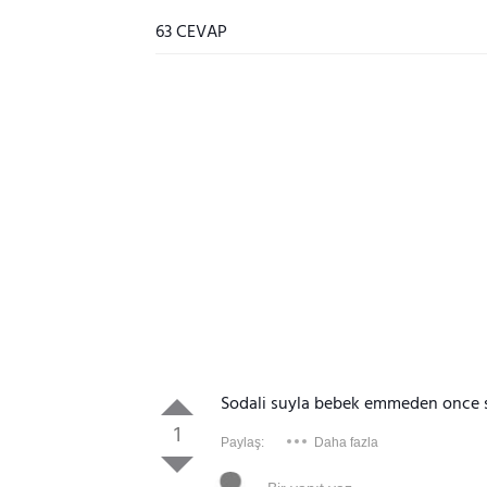
63 CEVAP
Sodali suyla bebek emmeden once si
1
Paylaş:
Daha fazla