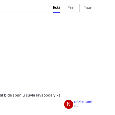
Eski
Yeni
Puan
l bide sbunlu suyla lavaboda yika
Nezire Samil
N
8 yıl