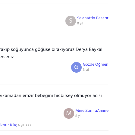
Selahattin Basarır
S
8 yıl
ırakıp soğuyunca göğüse bırakıyoruz Derya Baykal
erseniz
Gözde Öğmen
G
8 yıl
yikamadan emzir bebegini hicbirsey olmuyor acisi
Mine ZumraAmine
M
8 yıl
İlknur Kılıç
6 yıl