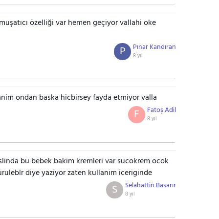
muşatıcı özelliği var hemen geçiyor vallahi oke
Pınar Kandıran
P
8 yıl
anim ondan baska hicbirsey fayda etmiyor valla
Fatoş Adil
F
8 yıl
aslinda bu bebek bakim kremleri var sucokrem ocok
uleblr diye yaziyor zaten kullanim iceriginde
Selahattin Basarır
S
8 yıl