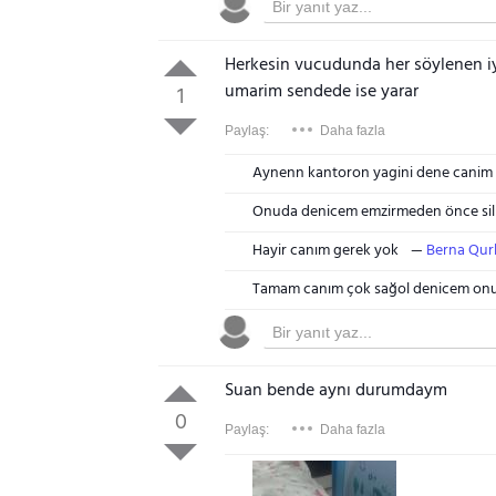
Herkesin vucudunda her söylenen iy
umarim sendede ise yarar
1
Paylaş:
Daha fazla
Aynenn kantoron yagini dene canim
Onuda denicem emzirmeden önce sil
Hayir canım gerek yok
Berna Qu
Tamam canım çok sağol denicem on
Suan bende aynı durumdaym
0
Paylaş:
Daha fazla