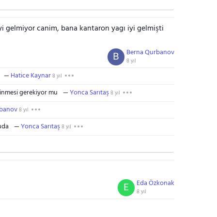
i gelmiyor canim, bana kantaron yagı iyi gelmişti
Berna Qurbanov
B
8 yıl
Hatice Kaynar
8 yıl
inmesi gerekiyor mu
Yonca Sarıtaş
8 yıl
rbanov
8 yıl
uda
Yonca Sarıtaş
8 yıl
Eda Özkonak
E
8 yıl