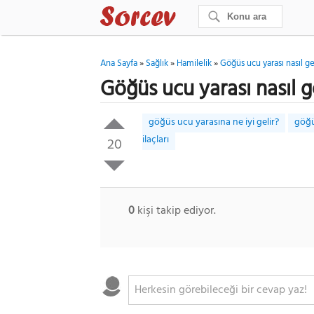
Ana Sayfa
»
Sağlık
»
Hamilelik
»
Göğüs ucu yarası nasıl g
Göğüs ucu yarası nasıl 
göğüs ucu yarasına ne iyi gelir?
göğü
ilaçları
20
0
kişi takip ediyor.