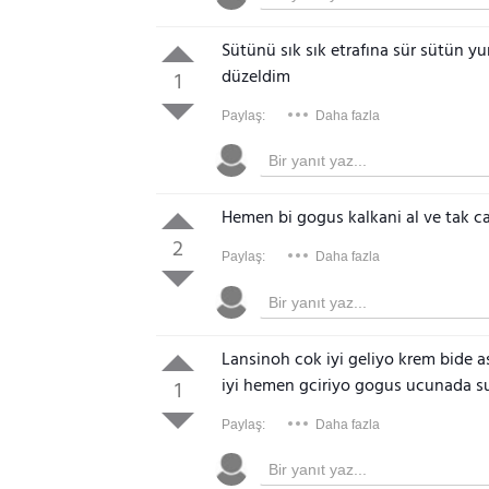
Sütünü sık sık etrafına sür sütün yu
düzeldim
1
Paylaş:
Daha fazla
Hemen bi gogus kalkani al ve tak c
2
Paylaş:
Daha fazla
Lansinoh cok iyi geliyo krem bide 
iyi hemen gciriyo gogus ucunada sur
1
Paylaş:
Daha fazla