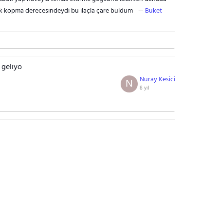
ık kopma derecesindeydi bu ilaçla çare buldum
Buket
 geliyo
Nuray Kesici
N
8 yıl